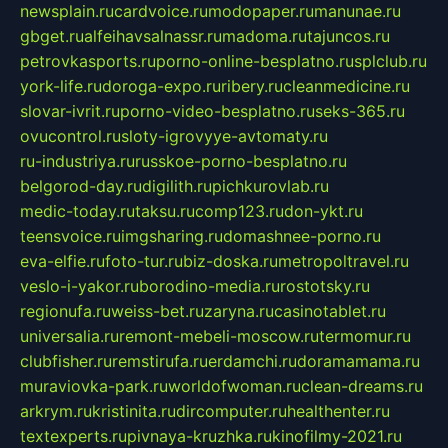
newsplain.ru
cardvoice.ru
modopaper.ru
manunae.ru
gbget.ru
alfeihavsalnassr.ru
madoma.ru
tajuncos.ru
petrovkasports.ru
porno-online-besplatno.ru
splclub.ru
york-life.ru
doroga-expo.ru
ribery.ru
cleanmedicine.ru
slovar-ivrit.ru
porno-video-besplatno.ru
seks-365.ru
ovucontrol.ru
sloty-igrovyye-avtomaty.ru
ru-industriya.ru
russkoe-porno-besplatno.ru
belgorod-day.ru
digilith.ru
pichkurovlab.ru
medic-today.ru
taksu.ru
comp123.ru
don-ykt.ru
teensvoice.ru
imgsharing.ru
domashnee-porno.ru
eva-elfie.ru
foto-tur.ru
biz-doska.ru
metropoltravel.ru
veslo-i-yakor.ru
borodino-media.ru
rostotsky.ru
regionufa.ru
weiss-bet.ru
zaryna.ru
casinotablet.ru
universalia.ru
remont-mebeli-moscow.ru
termomur.ru
clubfisher.ru
remstirufa.ru
erdamchi.ru
doramamama.ru
muraviovka-park.ru
worldofwoman.ru
clean-dreams.ru
arkrym.ru
kristinita.ru
dircomputer.ru
healthenter.ru
textexperts.ru
pivnaya-kruzhka.ru
kinofilmy-2021.ru