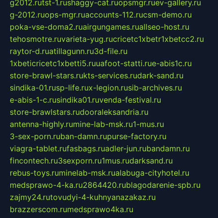
g2012.ru
tst-1.ru
shaggy-cat.ru
opsmgr.ru
ev-gallery.ru
g-2012.ru
ops-mgr.ru
accounts-112.ru
csm-demo.ru
poka-vse-doma2.ru
airgungames.ru
allseo-host.ru
tehosmotre.ru
varieta-yug.ru
cricetc1xbetr1xbetcc2.ru
raytor-d.ru
atillagunn.ru
3d-file.ru
1xbeticricetc1xbetti5.ru
uafoot-statti.ru
e-abis1c.ru
store-brawl-stars.ru
kts-services.ru
dark-sand.ru
sindika-01.ru
sp-life.ru
x-legion.ru
sib-archives.ru
e-abis-1-c.ru
sindika01.ru
venda-festival.ru
store-brawlstars.ru
dooraleksandria.ru
antenna-highly.ru
mine-lab-msk.ru
1-mus.ru
3-sex-porn.ru
ban-damn.ru
purse-factory.ru
viagra-tablet.ru
fasbags.ru
adler-jun.ru
bandamn.ru
fincontech.ru
3sexporn.ru
1mus.ru
darksand.ru
rebus-toys.ru
minelab-msk.ru
alabuga-cityhotel.ru
medsprawo-4-ka.ru
2864420.ru
blagodarenie-spb.ru
zajmy24.ru
tovudyi-4-kuhnyanazakaz.ru
brazzerscom.ru
medsprawo4ka.ru