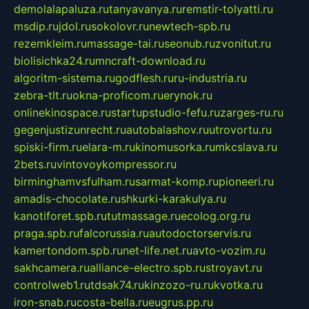
demolalapaluza.ru
tanyavanya.ru
remstir-tolyatti.ru
msdip.ru
jdol.ru
sokolovr.ru
newtech-spb.ru
rezemkleim.ru
massage-tai.ru
seonub.ru
zvonitut.ru
biolisichka24.ru
mncraft-download.ru
algoritm-sistema.ru
godflesh.ru
ru-industria.ru
zebra-tlt.ru
okna-proficom.ru
erynok.ru
onlinekinospace.ru
startupstudio-fefu.ru
zarges-ru.ru
gegenjustizunrecht.ru
autobalashov.ru
utrovortu.ru
spiski-firm.ru
elara-m.ru
kinomusorka.ru
mkcslava.ru
2bets.ru
vintovoykompressor.ru
birminghamvsfulham.ru
sarmat-komp.ru
pioneeri.ru
amadis-chocolate.ru
shkurki-karakulya.ru
kanotiforet.spb.ru
tutmassage.ru
ecolog.org.ru
praga.spb.ru
falcorussia.ru
autodoctorservis.ru
kamertondom.spb.ru
net-life.net.ru
avto-vozim.ru
sakhcamera.ru
alliance-electro.spb.ru
stroyavt.ru
controlweb1.ru
tdsak74.ru
kinzozo-ru.ru
kvotka.ru
iron-snab.ru
costa-bella.ru
eugrus.pp.ru