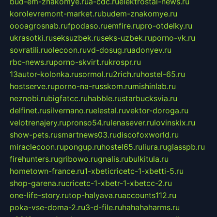
bud-em-znakomye.ru
a-cdc.ru
elektrostal-news.ru
korolevremont-market.ru
budem-znakomye.ru
oooagrosnab.ru
fpodaso.ru
emfire.ru
pro-otdelky.ru
ukrasotki.ru
seksuzbek.ru
seks-uzbek.ru
porno-vk.ru
sovratili.ru
olecoon.ru
vd-dosug.ru
adonyev.ru
rbc-news.ru
porno-skvirt.ru
krospr.ru
13autor-kolonka.ru
sormol.ru
2rich.ru
hostel-65.ru
hostserve.ru
porno-na-russkom.ru
mishinlab.ru
neznobi.ru
bigfatcc.ru
habble.ru
starbucksvia.ru
delfinet.ru
silvernano.ru
elestal.ru
vektor-doroga.ru
velotrenajery.ru
pronso54.ru
lenasever.ru
lovinskix.ru
show-pets.ru
smartnews03.ru
discofoxworld.ru
miraclecoon.ru
pongup.ru
hostel65.ru
liura.ru
glasspb.ru
firehunters.ru
gribowo.ru
gnalis.ru
bulkitula.ru
hometown-france.ru
1-xbeticricetc-1-xbetti-5.ru
shop-garena.ru
cricetc-1-xbetr-1-xbetcc-2.ru
one-life-story.ru
top-halyava.ru
accounts112.ru
poka-vse-doma-2.ru
3-d-file.ru
hahahaharms.ru