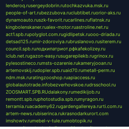
lenderoq.ru
sergeydobrin.ru
tochkazvuka.msk.ru
people-of-art.ru
bezzubova.ru
clubtibet.ru
orior-aks.ru
dynamoauto.ru
szk-favorit.ru
carlines.ru
flatnsk.ru
kingbolenskaner.ru
alex-motor.ru
astroline.net.ru
act1.spb.ru
polyglot.com.ru
gidlipetsk.ru
ooo-driada.ru
detsad125.ru
mir-zdoroviya.ru
bruslanovo.ru
siterem.ru
council.spb.ru
лодкипатриот.рф
kafekolizey.ru
iclub.net.ru
gazon-easy.ru
sugarepilekb.ru
grinox.ru
pylesostineco.ru
msts-ozarenie.ru
kameryjooan.ru
artemovskij.ru
dopler.spb.ru
aid70.ru
metall-perm.ru
ndm.msk.ru
ratingzooshop.ru
apiaccess.ru
globalautotrade.info
bezverhovskoe.ru
drsschool.ru
ZOOSMART.SPB.RU
dalakony.ru
medikijob.ru
remontt.spb.ru
photostudia.spb.ru
myragon.ru
terramia.ru
academy62.ru
gardengallereya.ru
rti.com.ru
artem-news.ru
biserinca.ru
krasnodarkurort.com
imshowtv.ru
mebel-v-tule.ru
mobtopik.ru
pcsecurity.net.ru
tool-sib.ru
multimetrunit.ru
sp-tour.ru