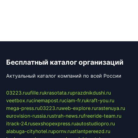
Бесплатный каталог организаций
Актуальный каталог компаний по всей России
03223.ru
ufille.ru
krasotata.ru
prazdnikdushi.ru
veetbox.ru
cinemapost.ru
ciam-fr.ru
kraft-you.ru
mega-press.ru
03223.ru
web-explore.ru
rastenuya.ru
eurovision-russia.ru
strah-news.ru
freeride-team.ru
itrack-24.ru
sexshopexpress.ru
autostudiopro.ru
alabuga-cityhotel.ru
pornv.ru
atlantpereezd.ru