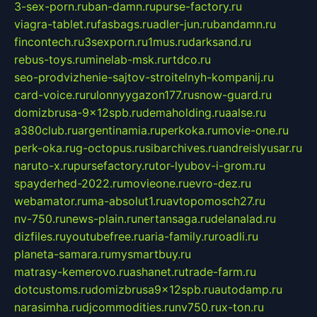
3-sex-porn.ru
ban-damn.ru
purse-factory.ru
viagra-tablet.ru
fasbags.ru
adler-jun.ru
bandamn.ru
fincontech.ru
3sexporn.ru
1mus.ru
darksand.ru
rebus-toys.ru
minelab-msk.ru
rtdco.ru
seo-prodvizhenie-sajtov-stroitelnyh-kompanij.ru
card-voice.ru
rulonnyygazon177.ru
snow-guard.ru
domizbrusa-9x12spb.ru
demaholding.ru
aalse.ru
a380club.ru
argentinamia.ru
perkoka.ru
movie-one.ru
perk-oka.ru
g-octopus.ru
sibarchives.ru
andreislyusar.ru
naruto-x.ru
pursefactory.ru
tor-lyubov-i-grom.ru
spayderhed-2022.ru
movieone.ru
evro-dez.ru
webamator.ru
ma-absolut1.ru
avtopomosch27.ru
nv-750.ru
news-plain.ru
nertansaga.ru
delanalad.ru
dizfiles.ru
youtubefree.ru
aria-family.ru
roadli.ru
planeta-samara.ru
mysmartbuy.ru
matrasy-kemerovo.ru
ashanet.ru
trade-farm.ru
dotcustoms.ru
domizbrusa9x12spb.ru
autodamp.ru
narasimha.ru
djcommodities.ru
nv750.ru
x-ton.ru