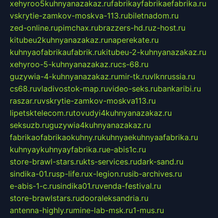
xehyroo5kuhnyanazakaz.ru
fabrikayfabrikaefabrika.ru
vskrytie-zamkov-moskva-113.ru
biletnadom.ru
zed-online.ru
pimchax.ru
brazzers-hd.ru
z-host.ru
kitubeu2kuhnyanazakaz.ru
naperekate.ru
kuhnyaofabrikaufabrik.ru
kitubeu-2-kuhnyanazakaz.ru
xehyroo-5-kuhnyanazakaz.ru
cs-68.ru
guzywia-4-kuhnyanazakaz.ru
mir-tk.ru
vlknrussia.ru
cs68.ru
vladivostok-map.ru
video-seks.ru
bankaribi.ru
raszar.ru
vskrytie-zamkov-moskva113.ru
lipetsktelecom.ru
tovudyi4kuhnyanazakaz.ru
seksuzb.ru
guzywia4kuhnyanazakaz.ru
fabrikaofabrikaokuhny.ru
kuhnyaekuhnyaafabrika.ru
kuhnyaykuhnyayfabrika.ru
e-abis1c.ru
store-brawl-stars.ru
kts-services.ru
dark-sand.ru
sindika-01.ru
sp-life.ru
x-legion.ru
sib-archives.ru
e-abis-1-c.ru
sindika01.ru
venda-festival.ru
store-brawlstars.ru
dooraleksandria.ru
antenna-highly.ru
mine-lab-msk.ru
1-mus.ru