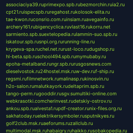
associaciya39.ru
primexpo.spb.ru
bezmorchin.ru
ia2.ru
cpt21.ru
ispecspb.ru
regahost.ru
kolosok-elita.ru
tae-kwon.ru
consrio.com.ru
insiam.ru
avegainfo.ru
archery161.ru
bigencyclica.ru
vlast16.ru
korru.net
sarmiento.spb.su
extelopedia.ru
lammin-suo.spb.ru
iskatour.spb.ru
snpi.org.ru
running-line.ru
krygeva-spa.ru
chel.net.ru
rust-loco.ru
dugshop.ru
hl-beta.spb.ru
school494.spb.ru
mymubaby.ru
epoha-metalband.ru
ngr.spb.ru
rusgosnews.com
dieselvostok.ru
24hostel.msk.ru
w-dev.ru
f-ship.ru
regsmi.ru
filmnetwork.ru
malinasp.ru
kinosvin.ru
h2o-salon.ru
malutkayork.ru
deltaprim.spb.ru
tango-perm.ru
gooddir.ru
sgv.su
multiki-online.com
webkrasotki.com
cherinvest.ru
detskiy-ostrov.ru
ankou.spb.ru
alvesta1.ru
pdf-creator.ru
nix-files.org.ru
sakhatoday.ru
elektrikersymboler.ru
sputnikyes.ru
golf2club.msk.ru
aeforums.ru
zallclub.ru
multimodal.msk.ru
habaigry.ru
haikko.ru
sobakopedia.ru