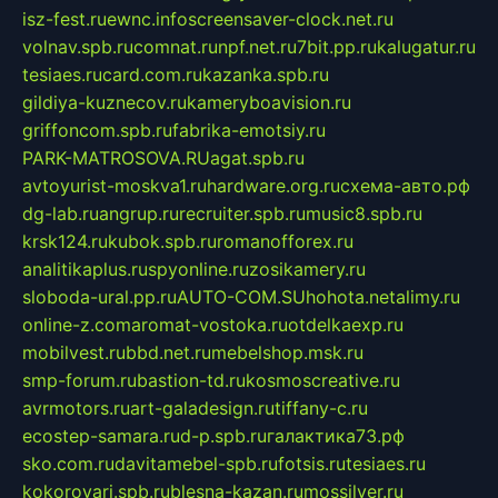
isz-fest.ru
ewnc.info
screensaver-clock.net.ru
volnav.spb.ru
comnat.ru
npf.net.ru
7bit.pp.ru
kalugatur.ru
tesiaes.ru
card.com.ru
kazanka.spb.ru
gildiya-kuznecov.ru
kameryboavision.ru
griffoncom.spb.ru
fabrika-emotsiy.ru
PARK-MATROSOVA.RU
agat.spb.ru
avtoyurist-moskva1.ru
hardware.org.ru
схема-авто.рф
dg-lab.ru
angrup.ru
recruiter.spb.ru
music8.spb.ru
krsk124.ru
kubok.spb.ru
romanofforex.ru
analitikaplus.ru
spyonline.ru
zosikamery.ru
sloboda-ural.pp.ru
AUTO-COM.SU
hohota.net
alimy.ru
online-z.com
aromat-vostoka.ru
otdelkaexp.ru
mobilvest.ru
bbd.net.ru
mebelshop.msk.ru
smp-forum.ru
bastion-td.ru
kosmoscreative.ru
avrmotors.ru
art-galadesign.ru
tiffany-c.ru
ecostep-samara.ru
d-p.spb.ru
галактика73.рф
sko.com.ru
davitamebel-spb.ru
fotsis.ru
tesiaes.ru
kokoroyari.spb.ru
blesna-kazan.ru
mossilver.ru