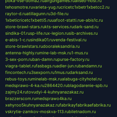
poka-vse-doma2.ru
airgungames.ru
allseo-host.ru
tehosmotre.ru
varieta-yug.ru
cricetc1xbetr1xbetcc2.ru
raytor-d.ru
atillagunn.ru
3d-file.ru
1xbeticricetc1xbetti5.ru
uafoot-statti.ru
e-abis1c.ru
store-brawl-stars.ru
kts-services.ru
dark-sand.ru
sindika-01.ru
sp-life.ru
x-legion.ru
sib-archives.ru
e-abis-1-c.ru
sindika01.ru
venda-festival.ru
store-brawlstars.ru
dooraleksandria.ru
antenna-highly.ru
mine-lab-msk.ru
1-mus.ru
3-sex-porn.ru
ban-damn.ru
purse-factory.ru
viagra-tablet.ru
fasbags.ru
adler-jun.ru
bandamn.ru
fincontech.ru
3sexporn.ru
1mus.ru
darksand.ru
rebus-toys.ru
minelab-msk.ru
alabuga-cityhotel.ru
medsprawo-4-ka.ru
2864420.ru
blagodarenie-spb.ru
zajmy24.ru
tovudyi-4-kuhnyanazakaz.ru
brazzerscom.ru
medsprawo4ka.ru
xehyroo5kuhnyanazakaz.ru
fabrikayfabrikaefabrika.ru
vskrytie-zamkov-moskva-113.ru
biletnadom.ru