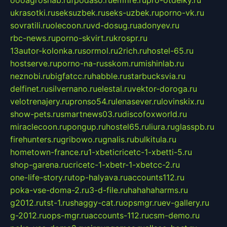
oooagrosnab.ru
fpodaso.ru
emfire.ru
pro-otdelky.ru
ukrasotki.ru
seksuzbek.ru
seks-uzbek.ru
porno-vk.ru
sovratili.ru
olecoon.ru
vd-dosug.ru
adonyev.ru
rbc-news.ru
porno-skvirt.ru
krospr.ru
13autor-kolonka.ru
sormol.ru
2rich.ru
hostel-65.ru
hostserve.ru
porno-na-russkom.ru
mishinlab.ru
neznobi.ru
bigfatcc.ru
habble.ru
starbucksvia.ru
delfinet.ru
silvernano.ru
elestal.ru
vektor-doroga.ru
velotrenajery.ru
pronso54.ru
lenasever.ru
lovinskix.ru
show-pets.ru
smartnews03.ru
discofoxworld.ru
miraclecoon.ru
pongup.ru
hostel65.ru
liura.ru
glasspb.ru
firehunters.ru
gribowo.ru
gnalis.ru
bulkitula.ru
hometown-france.ru
1-xbeticricetc-1-xbetti-5.ru
shop-garena.ru
cricetc-1-xbetr-1-xbetcc-2.ru
one-life-story.ru
top-halyava.ru
accounts112.ru
poka-vse-doma-2.ru
3-d-file.ru
hahahaharms.ru
g2012.ru
tst-1.ru
shaggy-cat.ru
opsmgr.ru
ev-gallery.ru
g-2012.ru
ops-mgr.ru
accounts-112.ru
csm-demo.ru