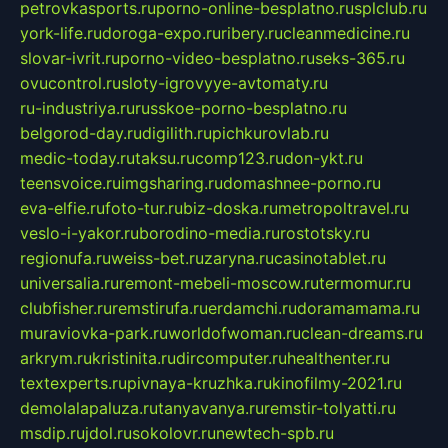
petrovkasports.ru
porno-online-besplatno.ru
splclub.ru
york-life.ru
doroga-expo.ru
ribery.ru
cleanmedicine.ru
slovar-ivrit.ru
porno-video-besplatno.ru
seks-365.ru
ovucontrol.ru
sloty-igrovyye-avtomaty.ru
ru-industriya.ru
russkoe-porno-besplatno.ru
belgorod-day.ru
digilith.ru
pichkurovlab.ru
medic-today.ru
taksu.ru
comp123.ru
don-ykt.ru
teensvoice.ru
imgsharing.ru
domashnee-porno.ru
eva-elfie.ru
foto-tur.ru
biz-doska.ru
metropoltravel.ru
veslo-i-yakor.ru
borodino-media.ru
rostotsky.ru
regionufa.ru
weiss-bet.ru
zaryna.ru
casinotablet.ru
universalia.ru
remont-mebeli-moscow.ru
termomur.ru
clubfisher.ru
remstirufa.ru
erdamchi.ru
doramamama.ru
muraviovka-park.ru
worldofwoman.ru
clean-dreams.ru
arkrym.ru
kristinita.ru
dircomputer.ru
healthenter.ru
textexperts.ru
pivnaya-kruzhka.ru
kinofilmy-2021.ru
demolalapaluza.ru
tanyavanya.ru
remstir-tolyatti.ru
msdip.ru
jdol.ru
sokolovr.ru
newtech-spb.ru