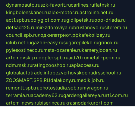
dynamoauto.ru
szk-favorit.ru
carlines.ru
flatnsk.ru
kingbolenskaner.ru
alex-motor.ru
astroline.net.ru
act1.spb.ru
polyglot.com.ru
gidlipetsk.ru
ooo-driada.ru
detsad125.ru
mir-zdoroviya.ru
bruslanovo.ru
siterem.ru
council.spb.ru
лодкипатриот.рф
kafekolizey.ru
iclub.net.ru
gazon-easy.ru
sugarepilekb.ru
grinox.ru
pylesostineco.ru
msts-ozarenie.ru
kameryjooan.ru
artemovskij.ru
dopler.spb.ru
aid70.ru
metall-perm.ru
ndm.msk.ru
ratingzooshop.ru
apiaccess.ru
globalautotrade.info
bezverhovskoe.ru
drsschool.ru
ZOOSMART.SPB.RU
dalakony.ru
medikijob.ru
remontt.spb.ru
photostudia.spb.ru
myragon.ru
terramia.ru
academy62.ru
gardengallereya.ru
rti.com.ru
artem-news.ru
biserinca.ru
krasnodarkurort.com
imshowtv.ru
mebel-v-tule.ru
mobtopik.ru
pcsecurity.net.ru
tool-sib.ru
multimetrunit.ru
sp-tour.ru
fan-cs.ru
santeh-russia.ru
symbian9.net.ru
DSHAIR.RU
tmmotors.spb.ru
xjocuricopii.com
musavtomat.msk.ru