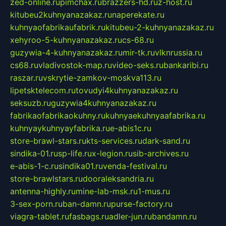
zed-online.ru
pimchax.ru
brazzers-hd.ru
z-host.ru
kitubeu2kuhnyanazakaz.ru
naperekate.ru
kuhnyaofabrikaufabrik.ru
kitubeu-2-kuhnyanazakaz.ru
xehyroo-5-kuhnyanazakaz.ru
cs-68.ru
guzywia-4-kuhnyanazakaz.ru
mir-tk.ru
vlknrussia.ru
cs68.ru
vladivostok-map.ru
video-seks.ru
bankaribi.ru
raszar.ru
vskrytie-zamkov-moskva113.ru
lipetsktelecom.ru
tovudyi4kuhnyanazakaz.ru
seksuzb.ru
guzywia4kuhnyanazakaz.ru
fabrikaofabrikaokuhny.ru
kuhnyaekuhnyaafabrika.ru
kuhnyaykuhnyayfabrika.ru
e-abis1c.ru
store-brawl-stars.ru
kts-services.ru
dark-sand.ru
sindika-01.ru
sp-life.ru
x-legion.ru
sib-archives.ru
e-abis-1-c.ru
sindika01.ru
venda-festival.ru
store-brawlstars.ru
dooraleksandria.ru
antenna-highly.ru
mine-lab-msk.ru
1-mus.ru
3-sex-porn.ru
ban-damn.ru
purse-factory.ru
viagra-tablet.ru
fasbags.ru
adler-jun.ru
bandamn.ru