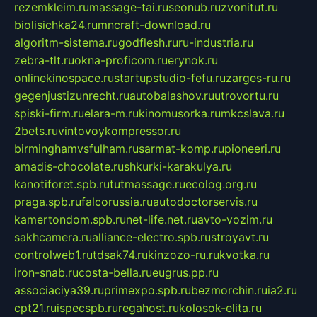
rezemkleim.ru
massage-tai.ru
seonub.ru
zvonitut.ru
biolisichka24.ru
mncraft-download.ru
algoritm-sistema.ru
godflesh.ru
ru-industria.ru
zebra-tlt.ru
okna-proficom.ru
erynok.ru
onlinekinospace.ru
startupstudio-fefu.ru
zarges-ru.ru
gegenjustizunrecht.ru
autobalashov.ru
utrovortu.ru
spiski-firm.ru
elara-m.ru
kinomusorka.ru
mkcslava.ru
2bets.ru
vintovoykompressor.ru
birminghamvsfulham.ru
sarmat-komp.ru
pioneeri.ru
amadis-chocolate.ru
shkurki-karakulya.ru
kanotiforet.spb.ru
tutmassage.ru
ecolog.org.ru
praga.spb.ru
falcorussia.ru
autodoctorservis.ru
kamertondom.spb.ru
net-life.net.ru
avto-vozim.ru
sakhcamera.ru
alliance-electro.spb.ru
stroyavt.ru
controlweb1.ru
tdsak74.ru
kinzozo-ru.ru
kvotka.ru
iron-snab.ru
costa-bella.ru
eugrus.pp.ru
associaciya39.ru
primexpo.spb.ru
bezmorchin.ru
ia2.ru
cpt21.ru
ispecspb.ru
regahost.ru
kolosok-elita.ru