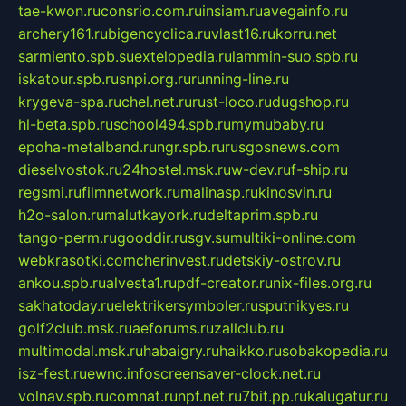
tae-kwon.ru
consrio.com.ru
insiam.ru
avegainfo.ru
archery161.ru
bigencyclica.ru
vlast16.ru
korru.net
sarmiento.spb.su
extelopedia.ru
lammin-suo.spb.ru
iskatour.spb.ru
snpi.org.ru
running-line.ru
krygeva-spa.ru
chel.net.ru
rust-loco.ru
dugshop.ru
hl-beta.spb.ru
school494.spb.ru
mymubaby.ru
epoha-metalband.ru
ngr.spb.ru
rusgosnews.com
dieselvostok.ru
24hostel.msk.ru
w-dev.ru
f-ship.ru
regsmi.ru
filmnetwork.ru
malinasp.ru
kinosvin.ru
h2o-salon.ru
malutkayork.ru
deltaprim.spb.ru
tango-perm.ru
gooddir.ru
sgv.su
multiki-online.com
webkrasotki.com
cherinvest.ru
detskiy-ostrov.ru
ankou.spb.ru
alvesta1.ru
pdf-creator.ru
nix-files.org.ru
sakhatoday.ru
elektrikersymboler.ru
sputnikyes.ru
golf2club.msk.ru
aeforums.ru
zallclub.ru
multimodal.msk.ru
habaigry.ru
haikko.ru
sobakopedia.ru
isz-fest.ru
ewnc.info
screensaver-clock.net.ru
volnav.spb.ru
comnat.ru
npf.net.ru
7bit.pp.ru
kalugatur.ru