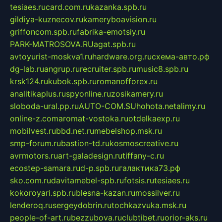
tesiaes.ru
card.com.ru
kazanka.spb.ru
gildiya-kuznecov.ru
kameryboavision.ru
griffoncom.spb.ru
fabrika-emotsiy.ru
PARK-MATROSOVA.RU
agat.spb.ru
avtoyurist-moskva1.ru
hardware.org.ru
схема-авто.рф
dg-lab.ru
angrup.ru
recruiter.spb.ru
music8.spb.ru
krsk124.ru
kubok.spb.ru
romanofforex.ru
analitikaplus.ru
spyonline.ru
zosikamery.ru
sloboda-ural.pp.ru
AUTO-COM.SU
hohota.net
alimy.ru
online-z.com
aromat-vostoka.ru
otdelkaexp.ru
mobilvest.ru
bbd.net.ru
mebelshop.msk.ru
smp-forum.ru
bastion-td.ru
kosmoscreative.ru
avrmotors.ru
art-galadesign.ru
tiffany-c.ru
ecostep-samara.ru
d-p.spb.ru
галактика73.рф
sko.com.ru
davitamebel-spb.ru
fotsis.ru
tesiaes.ru
kokoroyari.spb.ru
blesna-kazan.ru
mossilver.ru
lenderoq.ru
sergeydobrin.ru
tochkazvuka.msk.ru
people-of-art.ru
bezzubova.ru
clubtibet.ru
orior-aks.ru