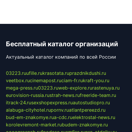
Бесплатный каталог организаций
Актуальный каталог компаний по всей России
03223.ru
ufille.ru
krasotata.ru
prazdnikdushi.ru
veetbox.ru
cinemapost.ru
ciam-fr.ru
kraft-you.ru
mega-press.ru
03223.ru
web-explore.ru
rastenuya.ru
eurovision-russia.ru
strah-news.ru
freeride-team.ru
itrack-24.ru
sexshopexpress.ru
autostudiopro.ru
alabuga-cityhotel.ru
pornv.ru
atlantpereezd.ru
bud-em-znakomye.ru
a-cdc.ru
elektrostal-news.ru
korolevremont-market.ru
budem-znakomye.ru