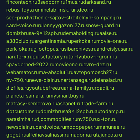
fincontech.ru
3sexporn.ru
1mus.ru
darksand.ru
rebus-toys.ru
minelab-msk.ru
rtdco.ru
seo-prodvizhenie-sajtov-stroitelnyh-kompanij.ru
card-voice.ru
rulonnyygazon177.ru
snow-guard.ru
domizbrusa-9x12spb.ru
demaholding.ru
aalse.ru
a380club.ru
argentinamia.ru
perkoka.ru
movie-one.ru
perk-oka.ru
g-octopus.ru
sibarchives.ru
andreislyusar.ru
naruto-x.ru
pursefactory.ru
tor-lyubov-i-grom.ru
spayderhed-2022.ru
movieone.ru
evro-dez.ru
webamator.ru
ma-absolut1.ru
avtopomosch27.ru
nv-750.ru
news-plain.ru
nertansaga.ru
delanalad.ru
dizfiles.ru
youtubefree.ru
aria-family.ru
roadli.ru
planeta-samara.ru
mysmartbuy.ru
matrasy-kemerovo.ru
ashanet.ru
trade-farm.ru
dotcustoms.ru
domizbrusa9x12spb.ru
autodamp.ru
narasimha.ru
djcommodities.ru
nv750.ru
x-ton.ru
newsplain.ru
cardvoice.ru
modopaper.ru
manunae.ru
gbget.ru
alfeihavsalnassr.ru
madoma.ru
tajuncos.ru