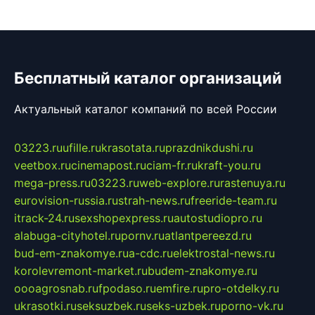
Бесплатный каталог организаций
Актуальный каталог компаний по всей России
03223.ru
ufille.ru
krasotata.ru
prazdnikdushi.ru
veetbox.ru
cinemapost.ru
ciam-fr.ru
kraft-you.ru
mega-press.ru
03223.ru
web-explore.ru
rastenuya.ru
eurovision-russia.ru
strah-news.ru
freeride-team.ru
itrack-24.ru
sexshopexpress.ru
autostudiopro.ru
alabuga-cityhotel.ru
pornv.ru
atlantpereezd.ru
bud-em-znakomye.ru
a-cdc.ru
elektrostal-news.ru
korolevremont-market.ru
budem-znakomye.ru
oooagrosnab.ru
fpodaso.ru
emfire.ru
pro-otdelky.ru
ukrasotki.ru
seksuzbek.ru
seks-uzbek.ru
porno-vk.ru