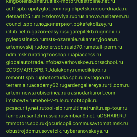
kingbolenskaner.ru
alex-motor.ru
astroline.net.ru
act1.spb.ru
polyglot.com.ru
gidlipetsk.ru
ooo-driada.ru
detsad125.ru
mir-zdoroviya.ru
bruslanovo.ru
siterem.ru
council.spb.ru
лодкипатриот.рф
kafekolizey.ru
iclub.net.ru
gazon-easy.ru
sugarepilekb.ru
grinox.ru
pylesostineco.ru
msts-ozarenie.ru
kameryjooan.ru
artemovskij.ru
dopler.spb.ru
aid70.ru
metall-perm.ru
ndm.msk.ru
ratingzooshop.ru
apiaccess.ru
globalautotrade.info
bezverhovskoe.ru
drsschool.ru
ZOOSMART.SPB.RU
dalakony.ru
medikijob.ru
remontt.spb.ru
photostudia.spb.ru
myragon.ru
terramia.ru
academy62.ru
gardengallereya.ru
rti.com.ru
artem-news.ru
biserinca.ru
krasnodarkurort.com
imshowtv.ru
mebel-v-tule.ru
mobtopik.ru
pcsecurity.net.ru
tool-sib.ru
multimetrunit.ru
sp-tour.ru
fan-cs.ru
santeh-russia.ru
symbian9.net.ru
DSHAIR.RU
tmmotors.spb.ru
xjocuricopii.com
musavtomat.msk.ru
obustrojdom.ru
sovetcik.ru
ybaranovskaya.ru