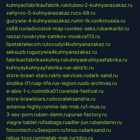
kuhnyaofabrikaufabrik.ru
kitubeu-2-kuhnyanazakaz.ru
xehyroo-5-kuhnyanazakaz.ru
cs-68.ru
guzywia-4-kuhnyanazakaz.ru
mir-tk.ru
vlknrussia.ru
cs68.ru
vladivostok-map.ru
video-seks.ru
bankaribi.ru
raszar.ru
vskrytie-zamkov-moskva113.ru
lipetsktelecom.ru
tovudyi4kuhnyanazakaz.ru
seksuzb.ru
guzywia4kuhnyanazakaz.ru
fabrikaofabrikaokuhny.ru
kuhnyaekuhnyaafabrika.ru
kuhnyaykuhnyayfabrika.ru
e-abis1c.ru
store-brawl-stars.ru
kts-services.ru
dark-sand.ru
sindika-01.ru
sp-life.ru
x-legion.ru
sib-archives.ru
e-abis-1-c.ru
sindika01.ru
venda-festival.ru
store-brawlstars.ru
dooraleksandria.ru
antenna-highly.ru
mine-lab-msk.ru
1-mus.ru
3-sex-porn.ru
ban-damn.ru
purse-factory.ru
viagra-tablet.ru
fasbags.ru
adler-jun.ru
bandamn.ru
fincontech.ru
3sexporn.ru
1mus.ru
darksand.ru
rebus-toys.ru
minelab-msk.ru
rtdco.ru