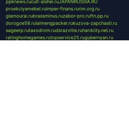
ppknews.ru
cult-alshei.ru
JAPANRUSSIA.RU
proekciyamebel.ru
imper-finans.ru
rim.org.ru
glamourai.ru
brassminus.ru
zabor-pro.ru
ftn.pp.ru
dorogoe58.ru
laimengpacker.ru
kuzova-zapchasti.ru
sageerp.ru
taxodrom.ru
dsrazvitie.ru
hardcity.net.ru
ratinghomegames.ru
topservice25.ru
gubernyan.ru
gtglasslined.ru
ii4.ru
tssport.spb.ru
andorra24.com
blackwallstreet.ru
oboimos.ru
optim-doors.com.ru
ikuch.ru
nycr.org.ru
npa21.ru
vremya-ch.spb.ru
desert000.ru
ivtorgi.ru
ifiori.ru
catalog-statei.ru
dcv.org.ru
spetsmaster174.ru
ipkameryhiseeu.ru
dum26.ru
ruspol.spb.ru
fr-opendp.ru
kam-solnyshko.ru
cheyenne-arapaho.ru
sevzapmetal.spb.ru
ted-lapidus.spb.ru
parasite-eliminator.ru
sigma-complete.ru
modernworld.ru
dama-moda.ru
eholot-group.ru
sk-nvkz.ru
DRONGOLD.RU
democratia2.ru
i-farmer.ru
mass-sport.org
jablonex.spb.ru
bookmess.ru
linkword.ru