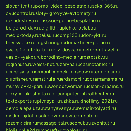
slovar-ivrit.ru
porno-video-besplatno.ru
seks-365.ru
ovucontrol.ru
sloty-igrovyye-avtomaty.ru
ru-industriya.ru
russkoe-porno-besplatno.ru
belgorod-day.ru
digilith.ru
pichkurovlab.ru
medic-today.ru
taksu.ru
comp123.ru
don-ykt.ru
teensvoice.ru
imgsharing.ru
domashnee-porno.ru
eva-elfie.ru
foto-tur.ru
biz-doska.ru
metropoltravel.ru
veslo-i-yakor.ru
borodino-media.ru
rostotsky.ru
regionufa.ru
weiss-bet.ru
zaryna.ru
casinotablet.ru
universalia.ru
remont-mebeli-moscow.ru
termomur.ru
clubfisher.ru
remstirufa.ru
erdamchi.ru
doramamama.ru
muraviovka-park.ru
worldofwoman.ru
clean-dreams.ru
arkrym.ru
kristinita.ru
dircomputer.ru
healthenter.ru
textexperts.ru
pivnaya-kruzhka.ru
kinofilmy-2021.ru
demolalapaluza.ru
tanyavanya.ru
remstir-tolyatti.ru
msdip.ru
jdol.ru
sokolovr.ru
newtech-spb.ru
rezemkleim.ru
massage-tai.ru
seonub.ru
zvonitut.ru
biolisichka24.ru
mncraft-download.ru