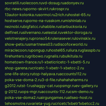
sovratili.ru
olecoon.ru
vd-dosug.ru
adonyev.ru
rbc-news.ru
porno-skvirt.ru
krospr.ru
13autor-kolonka.ru
sormol.ru
2rich.ru
hostel-65.ru
hostserve.ru
porno-na-russkom.ru
mishinlab.ru
neznobi.ru
bigfatcc.ru
habble.ru
starbucksvia.ru
delfinet.ru
silvernano.ru
elestal.ru
vektor-doroga.ru
velotrenajery.ru
pronso54.ru
lenasever.ru
lovinskix.ru
show-pets.ru
smartnews03.ru
discofoxworld.ru
miraclecoon.ru
pongup.ru
hostel65.ru
liura.ru
glasspb.ru
firehunters.ru
gribowo.ru
gnalis.ru
bulkitula.ru
hometown-france.ru
1-xbeticricetc-1-xbetti-5.ru
shop-garena.ru
cricetc-1-xbetr-1-xbetcc-2.ru
one-life-story.ru
top-halyava.ru
accounts112.ru
poka-vse-doma-2.ru
3-d-file.ru
hahahaharms.ru
g2012.ru
tst-1.ru
shaggy-cat.ru
opsmgr.ru
ev-gallery.ru
g-2012.ru
ops-mgr.ru
accounts-112.ru
csm-demo.ru
poka-vse-doma2.ru
airgungames.ru
allseo-host.ru
tehosmotre.ru
varieta-yug.ru
cricetc1xbetr1xbetcc2.ru