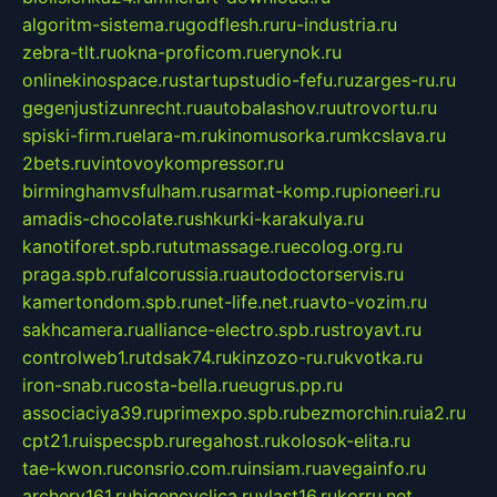
algoritm-sistema.ru
godflesh.ru
ru-industria.ru
zebra-tlt.ru
okna-proficom.ru
erynok.ru
onlinekinospace.ru
startupstudio-fefu.ru
zarges-ru.ru
gegenjustizunrecht.ru
autobalashov.ru
utrovortu.ru
spiski-firm.ru
elara-m.ru
kinomusorka.ru
mkcslava.ru
2bets.ru
vintovoykompressor.ru
birminghamvsfulham.ru
sarmat-komp.ru
pioneeri.ru
amadis-chocolate.ru
shkurki-karakulya.ru
kanotiforet.spb.ru
tutmassage.ru
ecolog.org.ru
praga.spb.ru
falcorussia.ru
autodoctorservis.ru
kamertondom.spb.ru
net-life.net.ru
avto-vozim.ru
sakhcamera.ru
alliance-electro.spb.ru
stroyavt.ru
controlweb1.ru
tdsak74.ru
kinzozo-ru.ru
kvotka.ru
iron-snab.ru
costa-bella.ru
eugrus.pp.ru
associaciya39.ru
primexpo.spb.ru
bezmorchin.ru
ia2.ru
cpt21.ru
ispecspb.ru
regahost.ru
kolosok-elita.ru
tae-kwon.ru
consrio.com.ru
insiam.ru
avegainfo.ru
archery161.ru
bigencyclica.ru
vlast16.ru
korru.net