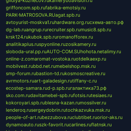
gildiya-kuznecov.ru
kameryboavision.ru
griffoncom.spb.ru
fabrika-emotsiy.ru
PARK-MATROSOVA.RU
agat.spb.ru
avtoyurist-moskva1.ru
hardware.org.ru
схема-авто.рф
dg-lab.ru
angrup.ru
recruiter.spb.ru
music8.spb.ru
krsk124.ru
kubok.spb.ru
romanofforex.ru
analitikaplus.ru
spyonline.ru
zosikamery.ru
sloboda-ural.pp.ru
AUTO-COM.SU
hohota.net
alimy.ru
online-z.com
aromat-vostoka.ru
otdelkaexp.ru
mobilvest.ru
bbd.net.ru
mebelshop.msk.ru
smp-forum.ru
bastion-td.ru
kosmoscreative.ru
avrmotors.ru
art-galadesign.ru
tiffany-c.ru
ecostep-samara.ru
d-p.spb.ru
галактика73.рф
sko.com.ru
davitamebel-spb.ru
fotsis.ru
tesiaes.ru
kokoroyari.spb.ru
blesna-kazan.ru
mossilver.ru
lenderoq.ru
sergeydobrin.ru
tochkazvuka.msk.ru
people-of-art.ru
bezzubova.ru
clubtibet.ru
orior-aks.ru
dynamoauto.ru
szk-favorit.ru
carlines.ru
flatnsk.ru