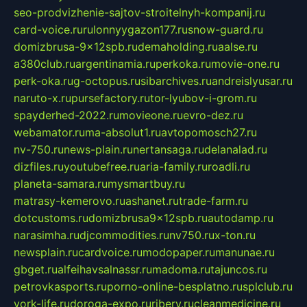
seo-prodvizhenie-sajtov-stroitelnyh-kompanij.ru
card-voice.ru
rulonnyygazon177.ru
snow-guard.ru
domizbrusa-9x12spb.ru
demaholding.ru
aalse.ru
a380club.ru
argentinamia.ru
perkoka.ru
movie-one.ru
perk-oka.ru
g-octopus.ru
sibarchives.ru
andreislyusar.ru
naruto-x.ru
pursefactory.ru
tor-lyubov-i-grom.ru
spayderhed-2022.ru
movieone.ru
evro-dez.ru
webamator.ru
ma-absolut1.ru
avtopomosch27.ru
nv-750.ru
news-plain.ru
nertansaga.ru
delanalad.ru
dizfiles.ru
youtubefree.ru
aria-family.ru
roadli.ru
planeta-samara.ru
mysmartbuy.ru
matrasy-kemerovo.ru
ashanet.ru
trade-farm.ru
dotcustoms.ru
domizbrusa9x12spb.ru
autodamp.ru
narasimha.ru
djcommodities.ru
nv750.ru
x-ton.ru
newsplain.ru
cardvoice.ru
modopaper.ru
manunae.ru
gbget.ru
alfeihavsalnassr.ru
madoma.ru
tajuncos.ru
petrovkasports.ru
porno-online-besplatno.ru
splclub.ru
york-life.ru
doroga-expo.ru
ribery.ru
cleanmedicine.ru