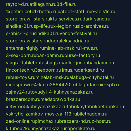
raytor-d.ru
atillagunn.ru
3d-file.ru
1xbeticricetc1xbetti5.ru
uafoot-statti.ru
e-abis1c.ru
store-brawl-stars.ru
kts-services.ru
dark-sand.ru
sindika-01.ru
sp-life.ru
x-legion.ru
sib-archives.ru
e-abis-1-c.ru
sindika01.ru
venda-festival.ru
store-brawlstars.ru
dooraleksandria.ru
antenna-highly.ru
mine-lab-msk.ru
1-mus.ru
3-sex-porn.ru
ban-damn.ru
purse-factory.ru
viagra-tablet.ru
fasbags.ru
adler-jun.ru
bandamn.ru
fincontech.ru
3sexporn.ru
1mus.ru
darksand.ru
rebus-toys.ru
minelab-msk.ru
alabuga-cityhotel.ru
medsprawo-4-ka.ru
2864420.ru
blagodarenie-spb.ru
zajmy24.ru
tovudyi-4-kuhnyanazakaz.ru
brazzerscom.ru
medsprawo4ka.ru
xehyroo5kuhnyanazakaz.ru
fabrikayfabrikaefabrika.ru
vskrytie-zamkov-moskva-113.ru
biletnadom.ru
zed-online.ru
pimchax.ru
brazzers-hd.ru
z-host.ru
kitubeu2kuhnyanazakaz.ru
naperekate.ru