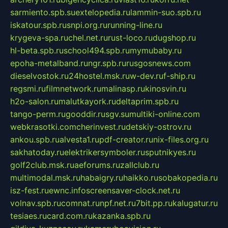
sarmiento.spb.su
extelopedia.ru
lammin-suo.spb.ru
iskatour.spb.ru
snpi.org.ru
running-line.ru
krygeva-spa.ru
chel.net.ru
rust-loco.ru
dugshop.ru
hl-beta.spb.ru
school494.spb.ru
mymubaby.ru
epoha-metalband.ru
ngr.spb.ru
rusgosnews.com
dieselvostok.ru
24hostel.msk.ru
w-dev.ru
f-ship.ru
regsmi.ru
filmnetwork.ru
malinasp.ru
kinosvin.ru
h2o-salon.ru
malutkayork.ru
deltaprim.spb.ru
tango-perm.ru
gooddir.ru
sgv.su
multiki-online.com
webkrasotki.com
cherinvest.ru
detskiy-ostrov.ru
ankou.spb.ru
alvesta1.ru
pdf-creator.ru
nix-files.org.ru
sakhatoday.ru
elektrikersymboler.ru
sputnikyes.ru
golf2club.msk.ru
aeforums.ru
zallclub.ru
multimodal.msk.ru
habaigry.ru
haikko.ru
sobakopedia.ru
isz-fest.ru
ewnc.info
screensaver-clock.net.ru
volnav.spb.ru
comnat.ru
npf.net.ru
7bit.pp.ru
kalugatur.ru
tesiaes.ru
card.com.ru
kazanka.spb.ru