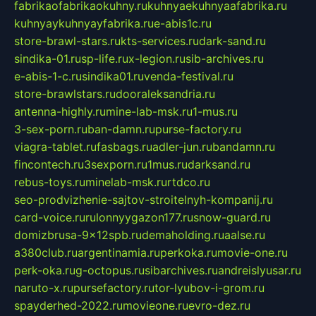
fabrikaofabrikaokuhny.ru
kuhnyaekuhnyaafabrika.ru
kuhnyaykuhnyayfabrika.ru
e-abis1c.ru
store-brawl-stars.ru
kts-services.ru
dark-sand.ru
sindika-01.ru
sp-life.ru
x-legion.ru
sib-archives.ru
e-abis-1-c.ru
sindika01.ru
venda-festival.ru
store-brawlstars.ru
dooraleksandria.ru
antenna-highly.ru
mine-lab-msk.ru
1-mus.ru
3-sex-porn.ru
ban-damn.ru
purse-factory.ru
viagra-tablet.ru
fasbags.ru
adler-jun.ru
bandamn.ru
fincontech.ru
3sexporn.ru
1mus.ru
darksand.ru
rebus-toys.ru
minelab-msk.ru
rtdco.ru
seo-prodvizhenie-sajtov-stroitelnyh-kompanij.ru
card-voice.ru
rulonnyygazon177.ru
snow-guard.ru
domizbrusa-9x12spb.ru
demaholding.ru
aalse.ru
a380club.ru
argentinamia.ru
perkoka.ru
movie-one.ru
perk-oka.ru
g-octopus.ru
sibarchives.ru
andreislyusar.ru
naruto-x.ru
pursefactory.ru
tor-lyubov-i-grom.ru
spayderhed-2022.ru
movieone.ru
evro-dez.ru