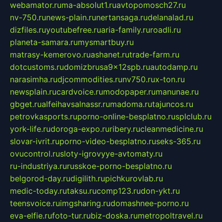
webamator.ru
ma-absolut1.ru
avtopomosch27.ru
nv-750.ru
news-plain.ru
nertansaga.ru
delanalad.ru
dizfiles.ru
youtubefree.ru
aria-family.ru
roadli.ru
planeta-samara.ru
mysmartbuy.ru
matrasy-kemerovo.ru
ashanet.ru
trade-farm.ru
dotcustoms.ru
domizbrusa9x12spb.ru
autodamp.ru
narasimha.ru
djcommodities.ru
nv750.ru
x-ton.ru
newsplain.ru
cardvoice.ru
modopaper.ru
manunae.ru
gbget.ru
alfeihavsalnassr.ru
madoma.ru
tajuncos.ru
petrovkasports.ru
porno-online-besplatno.ru
splclub.ru
york-life.ru
doroga-expo.ru
ribery.ru
cleanmedicine.ru
slovar-ivrit.ru
porno-video-besplatno.ru
seks-365.ru
ovucontrol.ru
sloty-igrovyye-avtomaty.ru
ru-industriya.ru
russkoe-porno-besplatno.ru
belgorod-day.ru
digilith.ru
pichkurovlab.ru
medic-today.ru
taksu.ru
comp123.ru
don-ykt.ru
teensvoice.ru
imgsharing.ru
domashnee-porno.ru
eva-elfie.ru
foto-tur.ru
biz-doska.ru
metropoltravel.ru