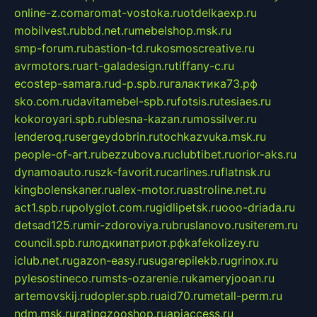
online-z.com
aromat-vostoka.ru
otdelkaexp.ru
mobilvest.ru
bbd.net.ru
mebelshop.msk.ru
smp-forum.ru
bastion-td.ru
kosmoscreative.ru
avrmotors.ru
art-galadesign.ru
tiffany-c.ru
ecostep-samara.ru
d-p.spb.ru
галактика73.рф
sko.com.ru
davitamebel-spb.ru
fotsis.ru
tesiaes.ru
kokoroyari.spb.ru
blesna-kazan.ru
mossilver.ru
lenderoq.ru
sergeydobrin.ru
tochkazvuka.msk.ru
people-of-art.ru
bezzubova.ru
clubtibet.ru
orior-aks.ru
dynamoauto.ru
szk-favorit.ru
carlines.ru
flatnsk.ru
kingbolenskaner.ru
alex-motor.ru
astroline.net.ru
act1.spb.ru
polyglot.com.ru
gidlipetsk.ru
ooo-driada.ru
detsad125.ru
mir-zdoroviya.ru
bruslanovo.ru
siterem.ru
council.spb.ru
лодкипатриот.рф
kafekolizey.ru
iclub.net.ru
gazon-easy.ru
sugarepilekb.ru
grinox.ru
pylesostineco.ru
msts-ozarenie.ru
kameryjooan.ru
artemovskij.ru
dopler.spb.ru
aid70.ru
metall-perm.ru
ndm.msk.ru
ratingzooshop.ru
apiaccess.ru