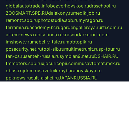
globalautotrade.info
bezverhovskoe.ru
drsschool.ru
ZOOSMART.SPB.RU
dalakony.ru
medikijob.ru
remontt.spb.ru
photostudia.spb.ru
myragon.ru
terramia.ru
academy62.ru
gardengallereya.ru
rti.com.ru
artem-news.ru
biserinca.ru
krasnodarkurort.com
imshowtv.ru
mebel-v-tule.ru
mobtopik.ru
pcsecurity.net.ru
tool-sib.ru
multimetrunit.ru
sp-tour.ru
fan-cs.ru
santeh-russia.ru
symbian9.net.ru
DSHAIR.RU
tmmotors.spb.ru
xjocuricopii.com
musavtomat.msk.ru
obustrojdom.ru
sovetcik.ru
ybaranovskaya.ru
ppknews.ru
cult-alshei.ru
JAPANRUSSIA.RU
proekciyamebel.ru
imper-finans.ru
rim.org.ru
glamourai.ru
brassminus.ru
zabor-pro.ru
ftn.pp.ru
dorogoe58.ru
laimengpacker.ru
kuzova-zapchasti.ru
sageerp.ru
taxodrom.ru
dsrazvitie.ru
hardcity.net.ru
ratinghomegames.ru
topservice25.ru
gubernyan.ru
gtglasslined.ru
ii4.ru
tssport.spb.ru
andorra24.com
blackwallstreet.ru
oboimos.ru
optim-doors.com.ru