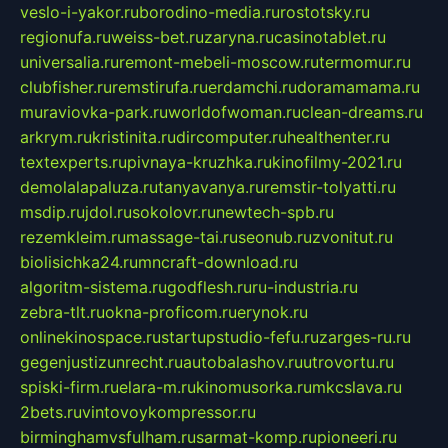
veslo-i-yakor.ru
borodino-media.ru
rostotsky.ru
regionufa.ru
weiss-bet.ru
zaryna.ru
casinotablet.ru
universalia.ru
remont-mebeli-moscow.ru
termomur.ru
clubfisher.ru
remstirufa.ru
erdamchi.ru
doramamama.ru
muraviovka-park.ru
worldofwoman.ru
clean-dreams.ru
arkrym.ru
kristinita.ru
dircomputer.ru
healthenter.ru
textexperts.ru
pivnaya-kruzhka.ru
kinofilmy-2021.ru
demolalapaluza.ru
tanyavanya.ru
remstir-tolyatti.ru
msdip.ru
jdol.ru
sokolovr.ru
newtech-spb.ru
rezemkleim.ru
massage-tai.ru
seonub.ru
zvonitut.ru
biolisichka24.ru
mncraft-download.ru
algoritm-sistema.ru
godflesh.ru
ru-industria.ru
zebra-tlt.ru
okna-proficom.ru
erynok.ru
onlinekinospace.ru
startupstudio-fefu.ru
zarges-ru.ru
gegenjustizunrecht.ru
autobalashov.ru
utrovortu.ru
spiski-firm.ru
elara-m.ru
kinomusorka.ru
mkcslava.ru
2bets.ru
vintovoykompressor.ru
birminghamvsfulham.ru
sarmat-komp.ru
pioneeri.ru