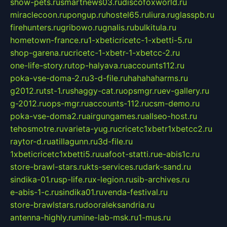
show-pets.ru
smartnews03.ru
discofoxworld.ru
miraclecoon.ru
pongup.ru
hostel65.ru
liura.ru
glasspb.ru
firehunters.ru
gribowo.ru
gnalis.ru
bulkitula.ru
hometown-france.ru
1-xbeticricetc-1-xbetti-5.ru
shop-garena.ru
cricetc-1-xbetr-1-xbetcc-2.ru
one-life-story.ru
top-halyava.ru
accounts112.ru
poka-vse-doma-2.ru
3-d-file.ru
hahahaharms.ru
g2012.ru
tst-1.ru
shaggy-cat.ru
opsmgr.ru
ev-gallery.ru
g-2012.ru
ops-mgr.ru
accounts-112.ru
csm-demo.ru
poka-vse-doma2.ru
airgungames.ru
allseo-host.ru
tehosmotre.ru
varieta-yug.ru
cricetc1xbetr1xbetcc2.ru
raytor-d.ru
atillagunn.ru
3d-file.ru
1xbeticricetc1xbetti5.ru
uafoot-statti.ru
e-abis1c.ru
store-brawl-stars.ru
kts-services.ru
dark-sand.ru
sindika-01.ru
sp-life.ru
x-legion.ru
sib-archives.ru
e-abis-1-c.ru
sindika01.ru
venda-festival.ru
store-brawlstars.ru
dooraleksandria.ru
antenna-highly.ru
mine-lab-msk.ru
1-mus.ru