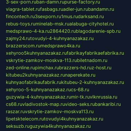
3-sex-porn.ru
ban-damn.ru
purse-factory.ru
viagra-tablet.ru
fasbags.ru
adler-jun.ru
bandamn.ru
fincontech.ru
3sexporn.ru
1mus.ru
darksand.ru
rebus-toys.ru
minelab-msk.ru
alabuga-cityhotel.ru
medsprawo-4-ka.ru
2864420.ru
blagodarenie-spb.ru
zajmy24.ru
tovudyi-4-kuhnyanazakaz.ru
brazzerscom.ru
medsprawo4ka.ru
xehyroo5kuhnyanazakaz.ru
fabrikayfabrikaefabrika.ru
vskrytie-zamkov-moskva-113.ru
biletnadom.ru
zed-online.ru
pimchax.ru
brazzers-hd.ru
z-host.ru
kitubeu2kuhnyanazakaz.ru
naperekate.ru
kuhnyaofabrikaufabrik.ru
kitubeu-2-kuhnyanazakaz.ru
xehyroo-5-kuhnyanazakaz.ru
cs-68.ru
guzywia-4-kuhnyanazakaz.ru
mir-tk.ru
vlknrussia.ru
cs68.ru
vladivostok-map.ru
video-seks.ru
bankaribi.ru
raszar.ru
vskrytie-zamkov-moskva113.ru
lipetsktelecom.ru
tovudyi4kuhnyanazakaz.ru
seksuzb.ru
guzywia4kuhnyanazakaz.ru