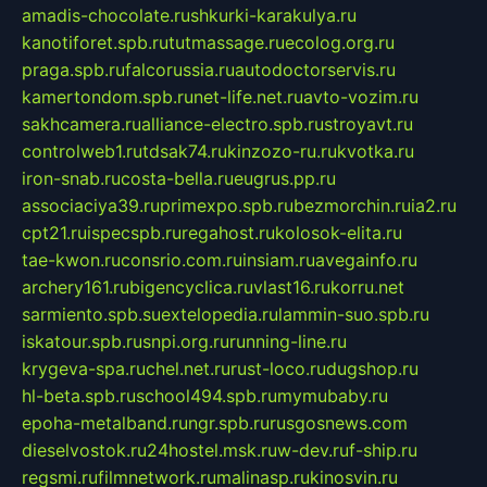
amadis-chocolate.ru
shkurki-karakulya.ru
kanotiforet.spb.ru
tutmassage.ru
ecolog.org.ru
praga.spb.ru
falcorussia.ru
autodoctorservis.ru
kamertondom.spb.ru
net-life.net.ru
avto-vozim.ru
sakhcamera.ru
alliance-electro.spb.ru
stroyavt.ru
controlweb1.ru
tdsak74.ru
kinzozo-ru.ru
kvotka.ru
iron-snab.ru
costa-bella.ru
eugrus.pp.ru
associaciya39.ru
primexpo.spb.ru
bezmorchin.ru
ia2.ru
cpt21.ru
ispecspb.ru
regahost.ru
kolosok-elita.ru
tae-kwon.ru
consrio.com.ru
insiam.ru
avegainfo.ru
archery161.ru
bigencyclica.ru
vlast16.ru
korru.net
sarmiento.spb.su
extelopedia.ru
lammin-suo.spb.ru
iskatour.spb.ru
snpi.org.ru
running-line.ru
krygeva-spa.ru
chel.net.ru
rust-loco.ru
dugshop.ru
hl-beta.spb.ru
school494.spb.ru
mymubaby.ru
epoha-metalband.ru
ngr.spb.ru
rusgosnews.com
dieselvostok.ru
24hostel.msk.ru
w-dev.ru
f-ship.ru
regsmi.ru
filmnetwork.ru
malinasp.ru
kinosvin.ru