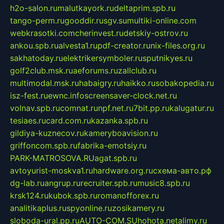
h2o-salon.ru
malutkayork.ru
deltaprim.spb.ru
tango-perm.ru
gooddir.ru
sgv.su
multiki-online.com
webkrasotki.com
cherinvest.ru
detskiy-ostrov.ru
ankou.spb.ru
alvesta1.ru
pdf-creator.ru
nix-files.org.ru
sakhatoday.ru
elektrikersymboler.ru
sputnikyes.ru
golf2club.msk.ru
aeforums.ru
zallclub.ru
multimodal.msk.ru
habaigry.ru
haikko.ru
sobakopedia.ru
isz-fest.ru
ewnc.info
screensaver-clock.net.ru
volnav.spb.ru
comnat.ru
npf.net.ru
7bit.pp.ru
kalugatur.ru
tesiaes.ru
card.com.ru
kazanka.spb.ru
gildiya-kuznecov.ru
kameryboavision.ru
griffoncom.spb.ru
fabrika-emotsiy.ru
PARK-MATROSOVA.RU
agat.spb.ru
avtoyurist-moskva1.ru
hardware.org.ru
схема-авто.рф
dg-lab.ru
angrup.ru
recruiter.spb.ru
music8.spb.ru
krsk124.ru
kubok.spb.ru
romanofforex.ru
analitikaplus.ru
spyonline.ru
zosikamery.ru
sloboda-ural.pp.ru
AUTO-COM.SU
hohota.net
alimy.ru