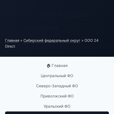
Бесплатный каталог
организаций
Главная
»
Сибирский федеральный округ
» ООО 24
Direct
🏠 Главная
Центральный ФО
Северо-Западный ФО
Приволжский ФО
Уральский ФО