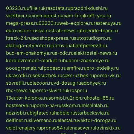
03223.ru
ufille.ru
krasotata.ru
prazdnikdushi.ru
veetbox.ru
cinemapost.ru
ciam-fr.ru
kraft-you.ru
mega-press.ru
03223.ru
web-explore.ru
rastenuya.ru
eurovision-russia.ru
strah-news.ru
freeride-team.ru
itrack-24.ru
sexshopexpress.ru
autostudiopro.ru
alabuga-cityhotel.ru
pornv.ru
atlantpereezd.ru
bud-em-znakomye.ru
a-cdc.ru
elektrostal-news.ru
korolevremont-market.ru
budem-znakomye.ru
oooagrosnab.ru
fpodaso.ru
emfire.ru
pro-otdelky.ru
ukrasotki.ru
seksuzbek.ru
seks-uzbek.ru
porno-vk.ru
sovratili.ru
olecoon.ru
vd-dosug.ru
adonyev.ru
rbc-news.ru
porno-skvirt.ru
krospr.ru
13autor-kolonka.ru
sormol.ru
2rich.ru
hostel-65.ru
hostserve.ru
porno-na-russkom.ru
mishinlab.ru
neznobi.ru
bigfatcc.ru
habble.ru
starbucksvia.ru
delfinet.ru
silvernano.ru
elestal.ru
vektor-doroga.ru
velotrenajery.ru
pronso54.ru
lenasever.ru
lovinskix.ru