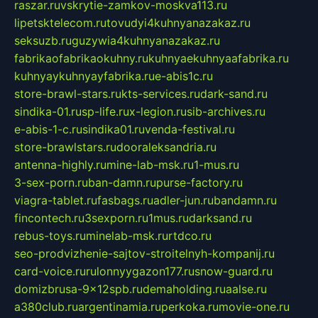
raszar.ru
vskrytie-zamkov-moskva113.ru
lipetsktelecom.ru
tovudyi4kuhnyanazakaz.ru
seksuzb.ru
guzywia4kuhnyanazakaz.ru
fabrikaofabrikaokuhny.ru
kuhnyaekuhnyaafabrika.ru
kuhnyaykuhnyayfabrika.ru
e-abis1c.ru
store-brawl-stars.ru
kts-services.ru
dark-sand.ru
sindika-01.ru
sp-life.ru
x-legion.ru
sib-archives.ru
e-abis-1-c.ru
sindika01.ru
venda-festival.ru
store-brawlstars.ru
dooraleksandria.ru
antenna-highly.ru
mine-lab-msk.ru
1-mus.ru
3-sex-porn.ru
ban-damn.ru
purse-factory.ru
viagra-tablet.ru
fasbags.ru
adler-jun.ru
bandamn.ru
fincontech.ru
3sexporn.ru
1mus.ru
darksand.ru
rebus-toys.ru
minelab-msk.ru
rtdco.ru
seo-prodvizhenie-sajtov-stroitelnyh-kompanij.ru
card-voice.ru
rulonnyygazon177.ru
snow-guard.ru
domizbrusa-9x12spb.ru
demaholding.ru
aalse.ru
a380club.ru
argentinamia.ru
perkoka.ru
movie-one.ru