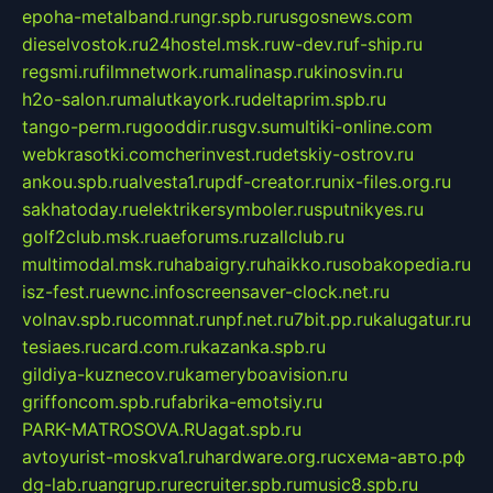
epoha-metalband.ru
ngr.spb.ru
rusgosnews.com
dieselvostok.ru
24hostel.msk.ru
w-dev.ru
f-ship.ru
regsmi.ru
filmnetwork.ru
malinasp.ru
kinosvin.ru
h2o-salon.ru
malutkayork.ru
deltaprim.spb.ru
tango-perm.ru
gooddir.ru
sgv.su
multiki-online.com
webkrasotki.com
cherinvest.ru
detskiy-ostrov.ru
ankou.spb.ru
alvesta1.ru
pdf-creator.ru
nix-files.org.ru
sakhatoday.ru
elektrikersymboler.ru
sputnikyes.ru
golf2club.msk.ru
aeforums.ru
zallclub.ru
multimodal.msk.ru
habaigry.ru
haikko.ru
sobakopedia.ru
isz-fest.ru
ewnc.info
screensaver-clock.net.ru
volnav.spb.ru
comnat.ru
npf.net.ru
7bit.pp.ru
kalugatur.ru
tesiaes.ru
card.com.ru
kazanka.spb.ru
gildiya-kuznecov.ru
kameryboavision.ru
griffoncom.spb.ru
fabrika-emotsiy.ru
PARK-MATROSOVA.RU
agat.spb.ru
avtoyurist-moskva1.ru
hardware.org.ru
схема-авто.рф
dg-lab.ru
angrup.ru
recruiter.spb.ru
music8.spb.ru