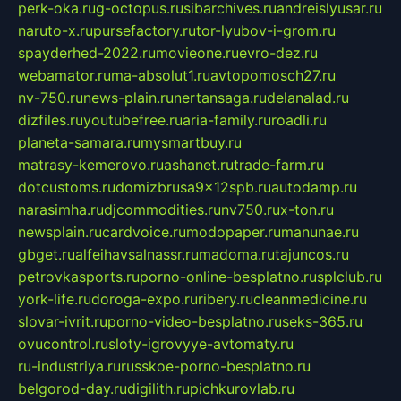
perk-oka.ru
g-octopus.ru
sibarchives.ru
andreislyusar.ru
naruto-x.ru
pursefactory.ru
tor-lyubov-i-grom.ru
spayderhed-2022.ru
movieone.ru
evro-dez.ru
webamator.ru
ma-absolut1.ru
avtopomosch27.ru
nv-750.ru
news-plain.ru
nertansaga.ru
delanalad.ru
dizfiles.ru
youtubefree.ru
aria-family.ru
roadli.ru
planeta-samara.ru
mysmartbuy.ru
matrasy-kemerovo.ru
ashanet.ru
trade-farm.ru
dotcustoms.ru
domizbrusa9x12spb.ru
autodamp.ru
narasimha.ru
djcommodities.ru
nv750.ru
x-ton.ru
newsplain.ru
cardvoice.ru
modopaper.ru
manunae.ru
gbget.ru
alfeihavsalnassr.ru
madoma.ru
tajuncos.ru
petrovkasports.ru
porno-online-besplatno.ru
splclub.ru
york-life.ru
doroga-expo.ru
ribery.ru
cleanmedicine.ru
slovar-ivrit.ru
porno-video-besplatno.ru
seks-365.ru
ovucontrol.ru
sloty-igrovyye-avtomaty.ru
ru-industriya.ru
russkoe-porno-besplatno.ru
belgorod-day.ru
digilith.ru
pichkurovlab.ru