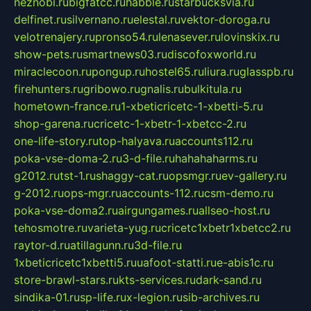
neznobi.ru
bigfatcc.ru
habble.ru
starbucksvia.ru
delfinet.ru
silvernano.ru
elestal.ru
vektor-doroga.ru
velotrenajery.ru
pronso54.ru
lenasever.ru
lovinskix.ru
show-pets.ru
smartnews03.ru
discofoxworld.ru
miraclecoon.ru
pongup.ru
hostel65.ru
liura.ru
glasspb.ru
firehunters.ru
gribowo.ru
gnalis.ru
bulkitula.ru
hometown-france.ru
1-xbeticricetc-1-xbetti-5.ru
shop-garena.ru
cricetc-1-xbetr-1-xbetcc-2.ru
one-life-story.ru
top-halyava.ru
accounts112.ru
poka-vse-doma-2.ru
3-d-file.ru
hahahaharms.ru
g2012.ru
tst-1.ru
shaggy-cat.ru
opsmgr.ru
ev-gallery.ru
g-2012.ru
ops-mgr.ru
accounts-112.ru
csm-demo.ru
poka-vse-doma2.ru
airgungames.ru
allseo-host.ru
tehosmotre.ru
varieta-yug.ru
cricetc1xbetr1xbetcc2.ru
raytor-d.ru
atillagunn.ru
3d-file.ru
1xbeticricetc1xbetti5.ru
uafoot-statti.ru
e-abis1c.ru
store-brawl-stars.ru
kts-services.ru
dark-sand.ru
sindika-01.ru
sp-life.ru
x-legion.ru
sib-archives.ru