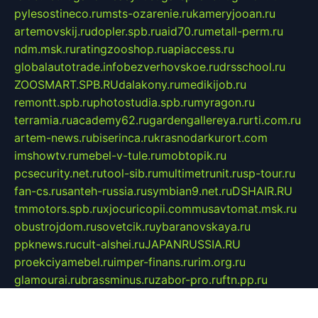
pylesostineco.ru
msts-ozarenie.ru
kameryjooan.ru
artemovskij.ru
dopler.spb.ru
aid70.ru
metall-perm.ru
ndm.msk.ru
ratingzooshop.ru
apiaccess.ru
globalautotrade.info
bezverhovskoe.ru
drsschool.ru
ZOOSMART.SPB.RU
dalakony.ru
medikijob.ru
remontt.spb.ru
photostudia.spb.ru
myragon.ru
terramia.ru
academy62.ru
gardengallereya.ru
rti.com.ru
artem-news.ru
biserinca.ru
krasnodarkurort.com
imshowtv.ru
mebel-v-tule.ru
mobtopik.ru
pcsecurity.net.ru
tool-sib.ru
multimetrunit.ru
sp-tour.ru
fan-cs.ru
santeh-russia.ru
symbian9.net.ru
DSHAIR.RU
tmmotors.spb.ru
xjocuricopii.com
musavtomat.msk.ru
obustrojdom.ru
sovetcik.ru
ybaranovskaya.ru
ppknews.ru
cult-alshei.ru
JAPANRUSSIA.RU
proekciyamebel.ru
imper-finans.ru
rim.org.ru
glamourai.ru
brassminus.ru
zabor-pro.ru
ftn.pp.ru
dorogoe58.ru
laimengpacker.ru
kuzova-zapchasti.ru
sageerp.ru
taxodrom.ru
dsrazvitie.ru
hardcity.net.ru