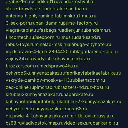
e-abis-1-c.ru
sindika01.ru
venda-festival.ru
store-brawlstars.ru
dooraleksandria.ru
antenna-highly.ru
mine-lab-msk.ru
1-mus.ru
3-sex-porn.ru
ban-damn.ru
purse-factory.ru
viagra-tablet.ru
fasbags.ru
adler-jun.ru
bandamn.ru
fincontech.ru
3sexporn.ru
1mus.ru
darksand.ru
rebus-toys.ru
minelab-msk.ru
alabuga-cityhotel.ru
medsprawo-4-ka.ru
2864420.ru
blagodarenie-spb.ru
zajmy24.ru
tovudyi-4-kuhnyanazakaz.ru
brazzerscom.ru
medsprawo4ka.ru
xehyroo5kuhnyanazakaz.ru
fabrikayfabrikaefabrika.ru
vskrytie-zamkov-moskva-113.ru
biletnadom.ru
zed-online.ru
pimchax.ru
brazzers-hd.ru
z-host.ru
kitubeu2kuhnyanazakaz.ru
naperekate.ru
kuhnyaofabrikaufabrik.ru
kitubeu-2-kuhnyanazakaz.ru
xehyroo-5-kuhnyanazakaz.ru
cs-68.ru
guzywia-4-kuhnyanazakaz.ru
mir-tk.ru
vlknrussia.ru
cs68.ru
vladivostok-map.ru
video-seks.ru
bankaribi.ru