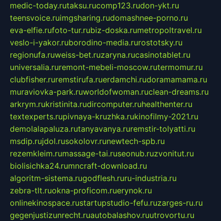
medic-today.ru
taksu.ru
comp123.ru
don-ykt.ru
teensvoice.ru
imgsharing.ru
domashnee-porno.ru
eva-elfie.ru
foto-tur.ru
biz-doska.ru
metropoltravel.ru
veslo-i-yakor.ru
borodino-media.ru
rostotsky.ru
regionufa.ru
weiss-bet.ru
zaryna.ru
casinotablet.ru
universalia.ru
remont-mebeli-moscow.ru
termomur.ru
clubfisher.ru
remstirufa.ru
erdamchi.ru
doramamama.ru
muraviovka-park.ru
worldofwoman.ru
clean-dreams.ru
arkrym.ru
kristinita.ru
dircomputer.ru
healthenter.ru
textexperts.ru
pivnaya-kruzhka.ru
kinofilmy-2021.ru
demolalapaluza.ru
tanyavanya.ru
remstir-tolyatti.ru
msdip.ru
jdol.ru
sokolovr.ru
newtech-spb.ru
rezemkleim.ru
massage-tai.ru
seonub.ru
zvonitut.ru
biolisichka24.ru
mncraft-download.ru
algoritm-sistema.ru
godflesh.ru
ru-industria.ru
zebra-tlt.ru
okna-proficom.ru
erynok.ru
onlinekinospace.ru
startupstudio-fefu.ru
zarges-ru.ru
gegenjustizunrecht.ru
autobalashov.ru
utrovortu.ru