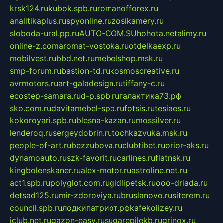
krsk124.ru
kubok.spb.ru
romanofforex.ru
analitikaplus.ru
spyonline.ru
zosikamery.ru
sloboda-ural.pp.ru
AUTO-COM.SU
hohota.net
alimy.ru
online-z.com
aromat-vostoka.ru
otdelkaexp.ru
mobilvest.ru
bbd.net.ru
mebelshop.msk.ru
smp-forum.ru
bastion-td.ru
kosmoscreative.ru
avrmotors.ru
art-galadesign.ru
tiffany-c.ru
ecostep-samara.ru
d-p.spb.ru
галактика73.рф
sko.com.ru
davitamebel-spb.ru
fotsis.ru
tesiaes.ru
kokoroyari.spb.ru
blesna-kazan.ru
mossilver.ru
lenderoq.ru
sergeydobrin.ru
tochkazvuka.msk.ru
people-of-art.ru
bezzubova.ru
clubtibet.ru
orior-aks.ru
dynamoauto.ru
szk-favorit.ru
carlines.ru
flatnsk.ru
kingbolenskaner.ru
alex-motor.ru
astroline.net.ru
act1.spb.ru
polyglot.com.ru
gidlipetsk.ru
ooo-driada.ru
detsad125.ru
mir-zdoroviya.ru
bruslanovo.ru
siterem.ru
council.spb.ru
лодкипатриот.рф
kafekolizey.ru
iclub.net.ru
gazon-easy.ru
sugarepilekb.ru
grinox.ru