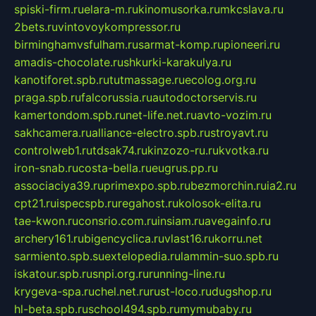
spiski-firm.ru
elara-m.ru
kinomusorka.ru
mkcslava.ru
2bets.ru
vintovoykompressor.ru
birminghamvsfulham.ru
sarmat-komp.ru
pioneeri.ru
amadis-chocolate.ru
shkurki-karakulya.ru
kanotiforet.spb.ru
tutmassage.ru
ecolog.org.ru
praga.spb.ru
falcorussia.ru
autodoctorservis.ru
kamertondom.spb.ru
net-life.net.ru
avto-vozim.ru
sakhcamera.ru
alliance-electro.spb.ru
stroyavt.ru
controlweb1.ru
tdsak74.ru
kinzozo-ru.ru
kvotka.ru
iron-snab.ru
costa-bella.ru
eugrus.pp.ru
associaciya39.ru
primexpo.spb.ru
bezmorchin.ru
ia2.ru
cpt21.ru
ispecspb.ru
regahost.ru
kolosok-elita.ru
tae-kwon.ru
consrio.com.ru
insiam.ru
avegainfo.ru
archery161.ru
bigencyclica.ru
vlast16.ru
korru.net
sarmiento.spb.su
extelopedia.ru
lammin-suo.spb.ru
iskatour.spb.ru
snpi.org.ru
running-line.ru
krygeva-spa.ru
chel.net.ru
rust-loco.ru
dugshop.ru
hl-beta.spb.ru
school494.spb.ru
mymubaby.ru