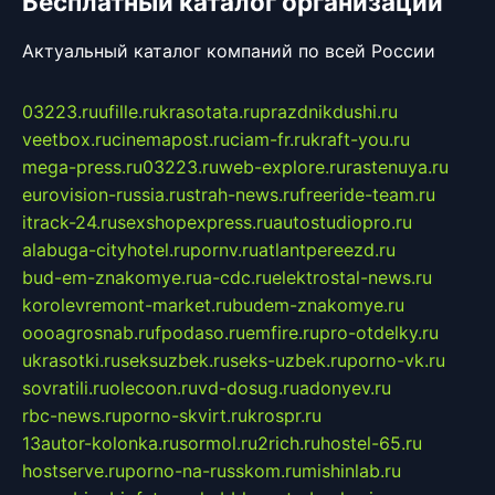
Бесплатный каталог организаций
Актуальный каталог компаний по всей России
03223.ru
ufille.ru
krasotata.ru
prazdnikdushi.ru
veetbox.ru
cinemapost.ru
ciam-fr.ru
kraft-you.ru
mega-press.ru
03223.ru
web-explore.ru
rastenuya.ru
eurovision-russia.ru
strah-news.ru
freeride-team.ru
itrack-24.ru
sexshopexpress.ru
autostudiopro.ru
alabuga-cityhotel.ru
pornv.ru
atlantpereezd.ru
bud-em-znakomye.ru
a-cdc.ru
elektrostal-news.ru
korolevremont-market.ru
budem-znakomye.ru
oooagrosnab.ru
fpodaso.ru
emfire.ru
pro-otdelky.ru
ukrasotki.ru
seksuzbek.ru
seks-uzbek.ru
porno-vk.ru
sovratili.ru
olecoon.ru
vd-dosug.ru
adonyev.ru
rbc-news.ru
porno-skvirt.ru
krospr.ru
13autor-kolonka.ru
sormol.ru
2rich.ru
hostel-65.ru
hostserve.ru
porno-na-russkom.ru
mishinlab.ru