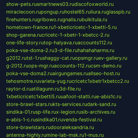
show-pets.ru
smartnews03.ru
discofoxworld.ru
miraclecoon.ru
pongup.ru
hostel65.ru
liura.ru
glasspb.ru
firehunters.ru
gribowo.ru
gnalis.ru
bulkitula.ru
hometown-france.ru
1-xbeticricetc-1-xbetti-5.ru
shop-garena.ru
cricetc-1-xbetr-1-xbetcc-2.ru
one-life-story.ru
top-halyava.ru
accounts112.ru
poka-vse-doma-2.ru
3-d-file.ru
hahahaharms.ru
g2012.ru
tst-1.ru
shaggy-cat.ru
opsmgr.ru
ev-gallery.ru
g-2012.ru
ops-mgr.ru
accounts-112.ru
csm-demo.ru
poka-vse-doma2.ru
airgungames.ru
allseo-host.ru
tehosmotre.ru
varieta-yug.ru
cricetc1xbetr1xbetcc2.ru
raytor-d.ru
atillagunn.ru
3d-file.ru
1xbeticricetc1xbetti5.ru
uafoot-statti.ru
e-abis1c.ru
store-brawl-stars.ru
kts-services.ru
dark-sand.ru
sindika-01.ru
sp-life.ru
x-legion.ru
sib-archives.ru
e-abis-1-c.ru
sindika01.ru
venda-festival.ru
store-brawlstars.ru
dooraleksandria.ru
antenna-highly.ru
mine-lab-msk.ru
1-mus.ru