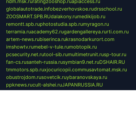
ndm.msk.ru
ratingzooshop.ru
apiaccess.ru
globalautotrade.info
bezverhovskoe.ru
drsschool.ru
ZOOSMART.SPB.RU
dalakony.ru
medikijob.ru
remontt.spb.ru
photostudia.spb.ru
myragon.ru
terramia.ru
academy62.ru
gardengallereya.ru
rti.com.ru
artem-news.ru
biserinca.ru
krasnodarkurort.com
imshowtv.ru
mebel-v-tule.ru
mobtopik.ru
pcsecurity.net.ru
tool-sib.ru
multimetrunit.ru
sp-tour.ru
fan-cs.ru
santeh-russia.ru
symbian9.net.ru
DSHAIR.RU
tmmotors.spb.ru
xjocuricopii.com
musavtomat.msk.ru
obustrojdom.ru
sovetcik.ru
ybaranovskaya.ru
ppknews.ru
cult-alshei.ru
JAPANRUSSIA.RU
proekciyamebel.ru
imper-finans.ru
rim.org.ru
glamourai.ru
brassminus.ru
zabor-pro.ru
ftn.pp.ru
dorogoe58.ru
laimengpacker.ru
kuzova-zapchasti.ru
sageerp.ru
taxodrom.ru
dsrazvitie.ru
hardcity.net.ru
ratinghomegames.ru
topservice25.ru
gubernyan.ru
gtglasslined.ru
ii4.ru
tssport.spb.ru
andorra24.com