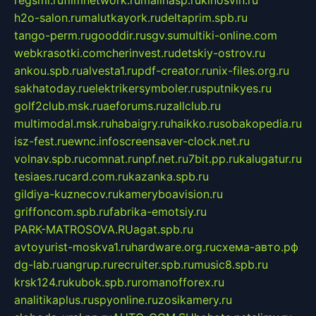
h2o-salon.ru
malutkayork.ru
deltaprim.spb.ru
tango-perm.ru
gooddir.ru
sgv.su
multiki-online.com
webkrasotki.com
cherinvest.ru
detskiy-ostrov.ru
ankou.spb.ru
alvesta1.ru
pdf-creator.ru
nix-files.org.ru
sakhatoday.ru
elektrikersymboler.ru
sputnikyes.ru
golf2club.msk.ru
aeforums.ru
zallclub.ru
multimodal.msk.ru
habaigry.ru
haikko.ru
sobakopedia.ru
isz-fest.ru
ewnc.info
screensaver-clock.net.ru
volnav.spb.ru
comnat.ru
npf.net.ru
7bit.pp.ru
kalugatur.ru
tesiaes.ru
card.com.ru
kazanka.spb.ru
gildiya-kuznecov.ru
kameryboavision.ru
griffoncom.spb.ru
fabrika-emotsiy.ru
PARK-MATROSOVA.RU
agat.spb.ru
avtoyurist-moskva1.ru
hardware.org.ru
схема-авто.рф
dg-lab.ru
angrup.ru
recruiter.spb.ru
music8.spb.ru
krsk124.ru
kubok.spb.ru
romanofforex.ru
analitikaplus.ru
spyonline.ru
zosikamery.ru