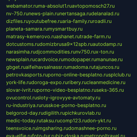
webamator.ru
ma-absolut1.ru
avtopomosch27.ru
nv-750.ru
news-plain.ru
nertansaga.ru
delanalad.ru
dizfiles.ru
youtubefree.ru
aria-family.ru
roadli.ru
planeta-samara.ru
mysmartbuy.ru
matrasy-kemerovo.ru
ashanet.ru
trade-farm.ru
dotcustoms.ru
domizbrusa9x12spb.ru
autodamp.ru
narasimha.ru
djcommodities.ru
nv750.ru
x-ton.ru
newsplain.ru
cardvoice.ru
modopaper.ru
manunae.ru
gbget.ru
alfeihavsalnassr.ru
madoma.ru
tajuncos.ru
petrovkasports.ru
porno-online-besplatno.ru
splclub.ru
york-life.ru
doroga-expo.ru
ribery.ru
cleanmedicine.ru
slovar-ivrit.ru
porno-video-besplatno.ru
seks-365.ru
ovucontrol.ru
sloty-igrovyye-avtomaty.ru
ru-industriya.ru
russkoe-porno-besplatno.ru
belgorod-day.ru
digilith.ru
pichkurovlab.ru
medic-today.ru
taksu.ru
comp123.ru
don-ykt.ru
teensvoice.ru
imgsharing.ru
domashnee-porno.ru
eva-elfie.ru
foto-tur.ru
biz-doska.ru
metropoltravel.ru