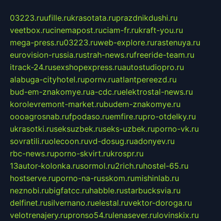
03223.ru
ufille.ru
krasotata.ru
prazdnikdushi.ru
veetbox.ru
cinemapost.ru
ciam-fr.ru
kraft-you.ru
mega-press.ru
03223.ru
web-explore.ru
rastenuya.ru
eurovision-russia.ru
strah-news.ru
freeride-team.ru
itrack-24.ru
sexshopexpress.ru
autostudiopro.ru
alabuga-cityhotel.ru
pornv.ru
atlantpereezd.ru
bud-em-znakomye.ru
a-cdc.ru
elektrostal-news.ru
korolevremont-market.ru
budem-znakomye.ru
oooagrosnab.ru
fpodaso.ru
emfire.ru
pro-otdelky.ru
ukrasotki.ru
seksuzbek.ru
seks-uzbek.ru
porno-vk.ru
sovratili.ru
olecoon.ru
vd-dosug.ru
adonyev.ru
rbc-news.ru
porno-skvirt.ru
krospr.ru
13autor-kolonka.ru
sormol.ru
2rich.ru
hostel-65.ru
hostserve.ru
porno-na-russkom.ru
mishinlab.ru
neznobi.ru
bigfatcc.ru
habble.ru
starbucksvia.ru
delfinet.ru
silvernano.ru
elestal.ru
vektor-doroga.ru
velotrenajery.ru
pronso54.ru
lenasever.ru
lovinskix.ru