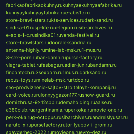
fabrikaofabrikaokuhny.ru
kuhnyaekuhnyaafabrika.ru
kuhnyaykuhnyayfabrika.ru
e-abis1c.ru
store-brawl-stars.ru
kts-services.ru
dark-sand.ru
sindika-01.ru
sp-life.ru
x-legion.ru
sib-archives.ru
e-abis-1-c.ru
sindika01.ru
venda-festival.ru
store-brawlstars.ru
dooraleksandria.ru
antenna-highly.ru
mine-lab-msk.ru
1-mus.ru
3-sex-porn.ru
ban-damn.ru
purse-factory.ru
viagra-tablet.ru
fasbags.ru
adler-jun.ru
bandamn.ru
fincontech.ru
3sexporn.ru
1mus.ru
darksand.ru
rebus-toys.ru
minelab-msk.ru
rtdco.ru
seo-prodvizhenie-sajtov-stroitelnyh-kompanij.ru
card-voice.ru
rulonnyygazon177.ru
snow-guard.ru
domizbrusa-9x12spb.ru
demaholding.ru
aalse.ru
a380club.ru
argentinamia.ru
perkoka.ru
movie-one.ru
perk-oka.ru
g-octopus.ru
sibarchives.ru
andreislyusar.ru
naruto-x.ru
pursefactory.ru
tor-lyubov-i-grom.ru
spayderhed-2022.ru
movieone.ru
evro-dez.ru