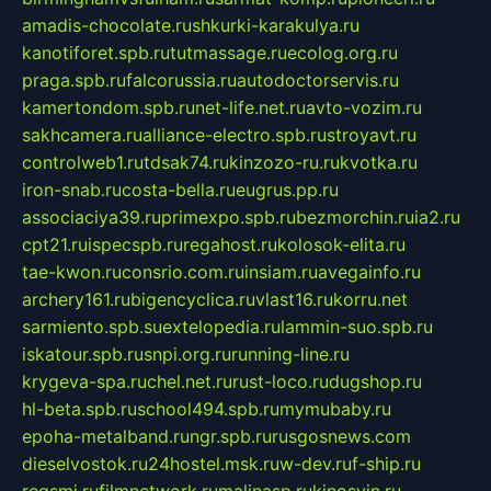
amadis-chocolate.ru
shkurki-karakulya.ru
kanotiforet.spb.ru
tutmassage.ru
ecolog.org.ru
praga.spb.ru
falcorussia.ru
autodoctorservis.ru
kamertondom.spb.ru
net-life.net.ru
avto-vozim.ru
sakhcamera.ru
alliance-electro.spb.ru
stroyavt.ru
controlweb1.ru
tdsak74.ru
kinzozo-ru.ru
kvotka.ru
iron-snab.ru
costa-bella.ru
eugrus.pp.ru
associaciya39.ru
primexpo.spb.ru
bezmorchin.ru
ia2.ru
cpt21.ru
ispecspb.ru
regahost.ru
kolosok-elita.ru
tae-kwon.ru
consrio.com.ru
insiam.ru
avegainfo.ru
archery161.ru
bigencyclica.ru
vlast16.ru
korru.net
sarmiento.spb.su
extelopedia.ru
lammin-suo.spb.ru
iskatour.spb.ru
snpi.org.ru
running-line.ru
krygeva-spa.ru
chel.net.ru
rust-loco.ru
dugshop.ru
hl-beta.spb.ru
school494.spb.ru
mymubaby.ru
epoha-metalband.ru
ngr.spb.ru
rusgosnews.com
dieselvostok.ru
24hostel.msk.ru
w-dev.ru
f-ship.ru
regsmi.ru
filmnetwork.ru
malinasp.ru
kinosvin.ru