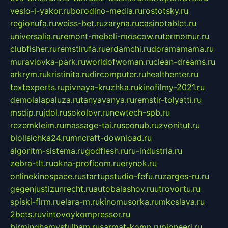
veslo-i-yakor.ru
borodino-media.ru
rostotsky.ru
regionufa.ru
weiss-bet.ru
zaryna.ru
casinotablet.ru
universalia.ru
remont-mebeli-moscow.ru
termomur.ru
clubfisher.ru
remstirufa.ru
erdamchi.ru
doramamama.ru
muraviovka-park.ru
worldofwoman.ru
clean-dreams.ru
arkrym.ru
kristinita.ru
dircomputer.ru
healthenter.ru
textexperts.ru
pivnaya-kruzhka.ru
kinofilmy-2021.ru
demolalapaluza.ru
tanyavanya.ru
remstir-tolyatti.ru
msdip.ru
jdol.ru
sokolovr.ru
newtech-spb.ru
rezemkleim.ru
massage-tai.ru
seonub.ru
zvonitut.ru
biolisichka24.ru
mncraft-download.ru
algoritm-sistema.ru
godflesh.ru
ru-industria.ru
zebra-tlt.ru
okna-proficom.ru
erynok.ru
onlinekinospace.ru
startupstudio-fefu.ru
zarges-ru.ru
gegenjustizunrecht.ru
autobalashov.ru
utrovortu.ru
spiski-firm.ru
elara-m.ru
kinomusorka.ru
mkcslava.ru
2bets.ru
vintovoykompressor.ru
birminghamvsfulham.ru
sarmat-komp.ru
pioneeri.ru