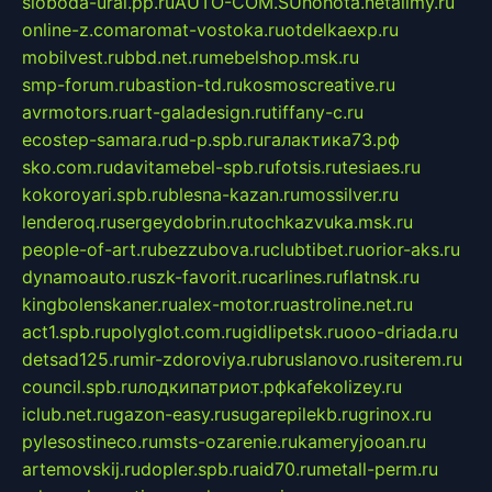
sloboda-ural.pp.ru
AUTO-COM.SU
hohota.net
alimy.ru
online-z.com
aromat-vostoka.ru
otdelkaexp.ru
mobilvest.ru
bbd.net.ru
mebelshop.msk.ru
smp-forum.ru
bastion-td.ru
kosmoscreative.ru
avrmotors.ru
art-galadesign.ru
tiffany-c.ru
ecostep-samara.ru
d-p.spb.ru
галактика73.рф
sko.com.ru
davitamebel-spb.ru
fotsis.ru
tesiaes.ru
kokoroyari.spb.ru
blesna-kazan.ru
mossilver.ru
lenderoq.ru
sergeydobrin.ru
tochkazvuka.msk.ru
people-of-art.ru
bezzubova.ru
clubtibet.ru
orior-aks.ru
dynamoauto.ru
szk-favorit.ru
carlines.ru
flatnsk.ru
kingbolenskaner.ru
alex-motor.ru
astroline.net.ru
act1.spb.ru
polyglot.com.ru
gidlipetsk.ru
ooo-driada.ru
detsad125.ru
mir-zdoroviya.ru
bruslanovo.ru
siterem.ru
council.spb.ru
лодкипатриот.рф
kafekolizey.ru
iclub.net.ru
gazon-easy.ru
sugarepilekb.ru
grinox.ru
pylesostineco.ru
msts-ozarenie.ru
kameryjooan.ru
artemovskij.ru
dopler.spb.ru
aid70.ru
metall-perm.ru