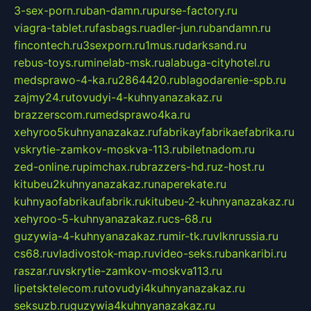
3-sex-porn.ru
ban-damn.ru
purse-factory.ru
viagra-tablet.ru
fasbags.ru
adler-jun.ru
bandamn.ru
fincontech.ru
3sexporn.ru
1mus.ru
darksand.ru
rebus-toys.ru
minelab-msk.ru
alabuga-cityhotel.ru
medsprawo-4-ka.ru
2864420.ru
blagodarenie-spb.ru
zajmy24.ru
tovudyi-4-kuhnyanazakaz.ru
brazzerscom.ru
medsprawo4ka.ru
xehyroo5kuhnyanazakaz.ru
fabrikayfabrikaefabrika.ru
vskrytie-zamkov-moskva-113.ru
biletnadom.ru
zed-online.ru
pimchax.ru
brazzers-hd.ru
z-host.ru
kitubeu2kuhnyanazakaz.ru
naperekate.ru
kuhnyaofabrikaufabrik.ru
kitubeu-2-kuhnyanazakaz.ru
xehyroo-5-kuhnyanazakaz.ru
cs-68.ru
guzywia-4-kuhnyanazakaz.ru
mir-tk.ru
vlknrussia.ru
cs68.ru
vladivostok-map.ru
video-seks.ru
bankaribi.ru
raszar.ru
vskrytie-zamkov-moskva113.ru
lipetsktelecom.ru
tovudyi4kuhnyanazakaz.ru
seksuzb.ru
guzywia4kuhnyanazakaz.ru