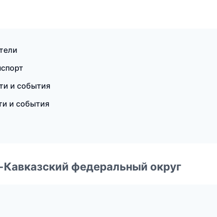
ители
нспорт
сти и события
ти и события
о-Кавказский федеральный округ