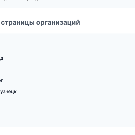
 страницы организаций
од
рг
кузнецк