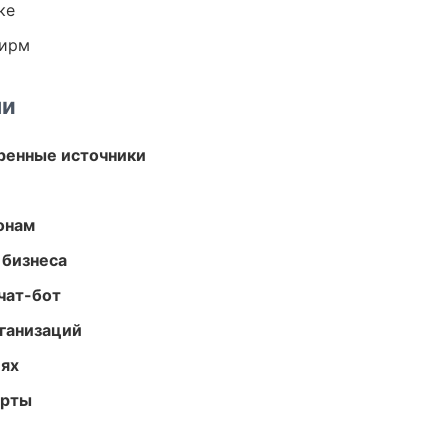
ке
фирм
ми
еренные источники
онам
 бизнеса
чат-бот
ганизаций
иях
арты