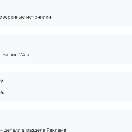
роверенные источники.
течение 24 ч.
е?
е.
— детали в разделе Реклама.