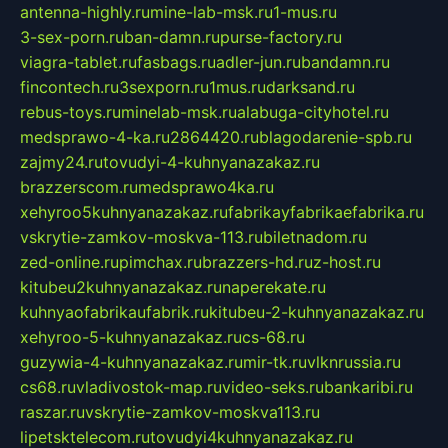
antenna-highly.ru
mine-lab-msk.ru
1-mus.ru
3-sex-porn.ru
ban-damn.ru
purse-factory.ru
viagra-tablet.ru
fasbags.ru
adler-jun.ru
bandamn.ru
fincontech.ru
3sexporn.ru
1mus.ru
darksand.ru
rebus-toys.ru
minelab-msk.ru
alabuga-cityhotel.ru
medsprawo-4-ka.ru
2864420.ru
blagodarenie-spb.ru
zajmy24.ru
tovudyi-4-kuhnyanazakaz.ru
brazzerscom.ru
medsprawo4ka.ru
xehyroo5kuhnyanazakaz.ru
fabrikayfabrikaefabrika.ru
vskrytie-zamkov-moskva-113.ru
biletnadom.ru
zed-online.ru
pimchax.ru
brazzers-hd.ru
z-host.ru
kitubeu2kuhnyanazakaz.ru
naperekate.ru
kuhnyaofabrikaufabrik.ru
kitubeu-2-kuhnyanazakaz.ru
xehyroo-5-kuhnyanazakaz.ru
cs-68.ru
guzywia-4-kuhnyanazakaz.ru
mir-tk.ru
vlknrussia.ru
cs68.ru
vladivostok-map.ru
video-seks.ru
bankaribi.ru
raszar.ru
vskrytie-zamkov-moskva113.ru
lipetsktelecom.ru
tovudyi4kuhnyanazakaz.ru