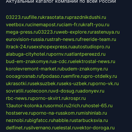
Актуальный каталог компаний по всей России
03223.ru
ufille.ru
krasotata.ru
prazdnikdushi.ru
veetbox.ru
cinemapost.ru
ciam-fr.ru
kraft-you.ru
mega-press.ru
03223.ru
web-explore.ru
rastenuya.ru
eurovision-russia.ru
strah-news.ru
freeride-team.ru
itrack-24.ru
sexshopexpress.ru
autostudiopro.ru
alabuga-cityhotel.ru
pornv.ru
atlantpereezd.ru
bud-em-znakomye.ru
a-cdc.ru
elektrostal-news.ru
korolevremont-market.ru
budem-znakomye.ru
oooagrosnab.ru
fpodaso.ru
emfire.ru
pro-otdelky.ru
ukrasotki.ru
seksuzbek.ru
seks-uzbek.ru
porno-vk.ru
sovratili.ru
olecoon.ru
vd-dosug.ru
adonyev.ru
rbc-news.ru
porno-skvirt.ru
krospr.ru
13autor-kolonka.ru
sormol.ru
2rich.ru
hostel-65.ru
hostserve.ru
porno-na-russkom.ru
mishinlab.ru
neznobi.ru
bigfatcc.ru
habble.ru
starbucksvia.ru
delfinet.ru
silvernano.ru
elestal.ru
vektor-doroga.ru