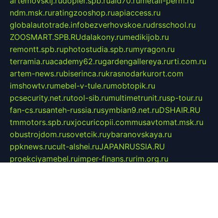
artemovskij.ru
dopler.spb.ru
aid70.ru
metall-perm.ru
ndm.msk.ru
ratingzooshop.ru
apiaccess.ru
globalautotrade.info
bezverhovskoe.ru
drsschool.ru
ZOOSMART.SPB.RU
dalakony.ru
medikijob.ru
remontt.spb.ru
photostudia.spb.ru
myragon.ru
terramia.ru
academy62.ru
gardengallereya.ru
rti.com.ru
artem-news.ru
biserinca.ru
krasnodarkurort.com
imshowtv.ru
mebel-v-tule.ru
mobtopik.ru
pcsecurity.net.ru
tool-sib.ru
multimetrunit.ru
sp-tour.ru
fan-cs.ru
santeh-russia.ru
symbian9.net.ru
DSHAIR.RU
tmmotors.spb.ru
xjocuricopii.com
musavtomat.msk.ru
obustrojdom.ru
sovetcik.ru
ybaranovskaya.ru
ppknews.ru
cult-alshei.ru
JAPANRUSSIA.RU
proekciyamebel.ru
imper-finans.ru
rim.org.ru
glamourai.ru
brassminus.ru
zabor-pro.ru
ftn.pp.ru
dorogoe58.ru
laimengpacker.ru
kuzova-zapchasti.ru
sageerp.ru
taxodrom.ru
dsrazvitie.ru
hardcity.net.ru
ratinghomegames.ru
topservice25.ru
gubernyan.ru