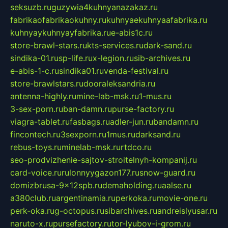
seksuzb.ru
guzywia4kuhnyanazakaz.ru
fabrikaofabrikaokuhny.ru
kuhnyaekuhnyaafabrika.ru
kuhnyaykuhnyayfabrika.ru
e-abis1c.ru
store-brawl-stars.ru
kts-services.ru
dark-sand.ru
sindika-01.ru
sp-life.ru
x-legion.ru
sib-archives.ru
e-abis-1-c.ru
sindika01.ru
venda-festival.ru
store-brawlstars.ru
dooraleksandria.ru
antenna-highly.ru
mine-lab-msk.ru
1-mus.ru
3-sex-porn.ru
ban-damn.ru
purse-factory.ru
viagra-tablet.ru
fasbags.ru
adler-jun.ru
bandamn.ru
fincontech.ru
3sexporn.ru
1mus.ru
darksand.ru
rebus-toys.ru
minelab-msk.ru
rtdco.ru
seo-prodvizhenie-sajtov-stroitelnyh-kompanij.ru
card-voice.ru
rulonnyygazon177.ru
snow-guard.ru
domizbrusa-9x12spb.ru
demaholding.ru
aalse.ru
a380club.ru
argentinamia.ru
perkoka.ru
movie-one.ru
perk-oka.ru
g-octopus.ru
sibarchives.ru
andreislyusar.ru
naruto-x.ru
pursefactory.ru
tor-lyubov-i-grom.ru