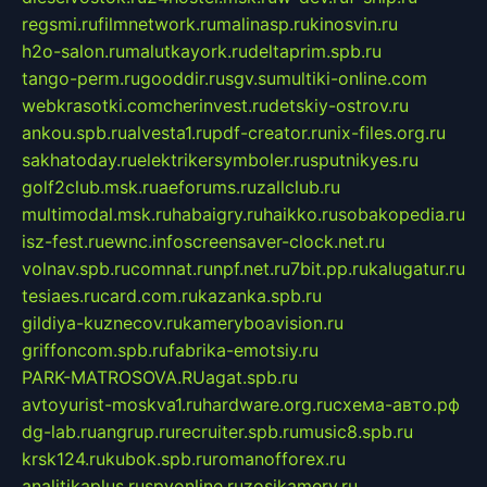
regsmi.ru
filmnetwork.ru
malinasp.ru
kinosvin.ru
h2o-salon.ru
malutkayork.ru
deltaprim.spb.ru
tango-perm.ru
gooddir.ru
sgv.su
multiki-online.com
webkrasotki.com
cherinvest.ru
detskiy-ostrov.ru
ankou.spb.ru
alvesta1.ru
pdf-creator.ru
nix-files.org.ru
sakhatoday.ru
elektrikersymboler.ru
sputnikyes.ru
golf2club.msk.ru
aeforums.ru
zallclub.ru
multimodal.msk.ru
habaigry.ru
haikko.ru
sobakopedia.ru
isz-fest.ru
ewnc.info
screensaver-clock.net.ru
volnav.spb.ru
comnat.ru
npf.net.ru
7bit.pp.ru
kalugatur.ru
tesiaes.ru
card.com.ru
kazanka.spb.ru
gildiya-kuznecov.ru
kameryboavision.ru
griffoncom.spb.ru
fabrika-emotsiy.ru
PARK-MATROSOVA.RU
agat.spb.ru
avtoyurist-moskva1.ru
hardware.org.ru
схема-авто.рф
dg-lab.ru
angrup.ru
recruiter.spb.ru
music8.spb.ru
krsk124.ru
kubok.spb.ru
romanofforex.ru
analitikaplus.ru
spyonline.ru
zosikamery.ru