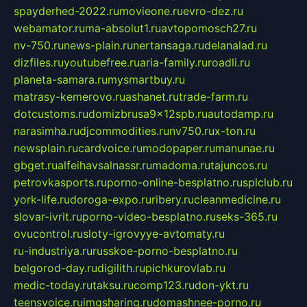
spayderhed-2022.ru
movieone.ru
evro-dez.ru
webamator.ru
ma-absolut1.ru
avtopomosch27.ru
nv-750.ru
news-plain.ru
nertansaga.ru
delanalad.ru
dizfiles.ru
youtubefree.ru
aria-family.ru
roadli.ru
planeta-samara.ru
mysmartbuy.ru
matrasy-kemerovo.ru
ashanet.ru
trade-farm.ru
dotcustoms.ru
domizbrusa9x12spb.ru
autodamp.ru
narasimha.ru
djcommodities.ru
nv750.ru
x-ton.ru
newsplain.ru
cardvoice.ru
modopaper.ru
manunae.ru
gbget.ru
alfeihavsalnassr.ru
madoma.ru
tajuncos.ru
petrovkasports.ru
porno-online-besplatno.ru
splclub.ru
york-life.ru
doroga-expo.ru
ribery.ru
cleanmedicine.ru
slovar-ivrit.ru
porno-video-besplatno.ru
seks-365.ru
ovucontrol.ru
sloty-igrovyye-avtomaty.ru
ru-industriya.ru
russkoe-porno-besplatno.ru
belgorod-day.ru
digilith.ru
pichkurovlab.ru
medic-today.ru
taksu.ru
comp123.ru
don-ykt.ru
teensvoice.ru
imgsharing.ru
domashnee-porno.ru