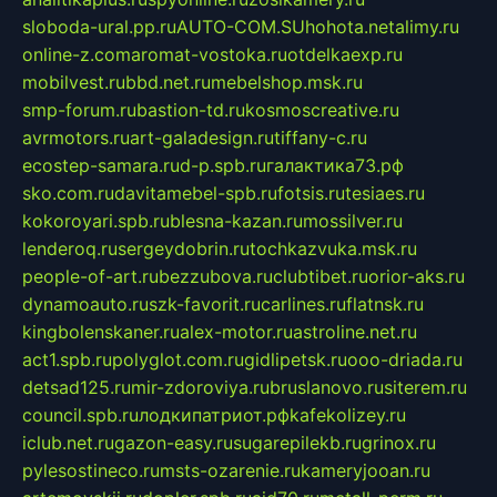
sloboda-ural.pp.ru
AUTO-COM.SU
hohota.net
alimy.ru
online-z.com
aromat-vostoka.ru
otdelkaexp.ru
mobilvest.ru
bbd.net.ru
mebelshop.msk.ru
smp-forum.ru
bastion-td.ru
kosmoscreative.ru
avrmotors.ru
art-galadesign.ru
tiffany-c.ru
ecostep-samara.ru
d-p.spb.ru
галактика73.рф
sko.com.ru
davitamebel-spb.ru
fotsis.ru
tesiaes.ru
kokoroyari.spb.ru
blesna-kazan.ru
mossilver.ru
lenderoq.ru
sergeydobrin.ru
tochkazvuka.msk.ru
people-of-art.ru
bezzubova.ru
clubtibet.ru
orior-aks.ru
dynamoauto.ru
szk-favorit.ru
carlines.ru
flatnsk.ru
kingbolenskaner.ru
alex-motor.ru
astroline.net.ru
act1.spb.ru
polyglot.com.ru
gidlipetsk.ru
ooo-driada.ru
detsad125.ru
mir-zdoroviya.ru
bruslanovo.ru
siterem.ru
council.spb.ru
лодкипатриот.рф
kafekolizey.ru
iclub.net.ru
gazon-easy.ru
sugarepilekb.ru
grinox.ru
pylesostineco.ru
msts-ozarenie.ru
kameryjooan.ru