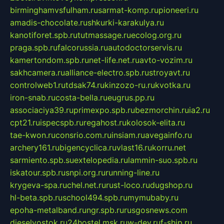
birminghamvsfulham.ru
sarmat-komp.ru
pioneeri.ru
amadis-chocolate.ru
shkurki-karakulya.ru
kanotiforet.spb.ru
tutmassage.ru
ecolog.org.ru
praga.spb.ru
falcorussia.ru
autodoctorservis.ru
kamertondom.spb.ru
net-life.net.ru
avto-vozim.ru
sakhcamera.ru
alliance-electro.spb.ru
stroyavt.ru
controlweb1.ru
tdsak74.ru
kinzozo-ru.ru
kvotka.ru
iron-snab.ru
costa-bella.ru
eugrus.pp.ru
associaciya39.ru
primexpo.spb.ru
bezmorchin.ru
ia2.ru
cpt21.ru
ispecspb.ru
regahost.ru
kolosok-elita.ru
tae-kwon.ru
consrio.com.ru
insiam.ru
avegainfo.ru
archery161.ru
bigencyclica.ru
vlast16.ru
korru.net
sarmiento.spb.su
extelopedia.ru
lammin-suo.spb.ru
iskatour.spb.ru
snpi.org.ru
running-line.ru
krygeva-spa.ru
chel.net.ru
rust-loco.ru
dugshop.ru
hl-beta.spb.ru
school494.spb.ru
mymubaby.ru
epoha-metalband.ru
ngr.spb.ru
rusgosnews.com
dieselvostok.ru
24hostel.msk.ru
w-dev.ru
f-ship.ru