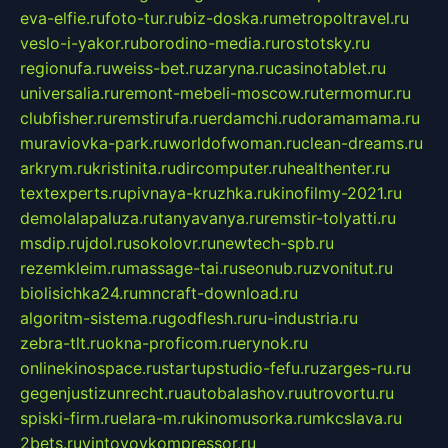
eva-elfie.ru
foto-tur.ru
biz-doska.ru
metropoltravel.ru
veslo-i-yakor.ru
borodino-media.ru
rostotsky.ru
regionufa.ru
weiss-bet.ru
zaryna.ru
casinotablet.ru
universalia.ru
remont-mebeli-moscow.ru
termomur.ru
clubfisher.ru
remstirufa.ru
erdamchi.ru
doramamama.ru
muraviovka-park.ru
worldofwoman.ru
clean-dreams.ru
arkrym.ru
kristinita.ru
dircomputer.ru
healthenter.ru
textexperts.ru
pivnaya-kruzhka.ru
kinofilmy-2021.ru
demolalapaluza.ru
tanyavanya.ru
remstir-tolyatti.ru
msdip.ru
jdol.ru
sokolovr.ru
newtech-spb.ru
rezemkleim.ru
massage-tai.ru
seonub.ru
zvonitut.ru
biolisichka24.ru
mncraft-download.ru
algoritm-sistema.ru
godflesh.ru
ru-industria.ru
zebra-tlt.ru
okna-proficom.ru
erynok.ru
onlinekinospace.ru
startupstudio-fefu.ru
zarges-ru.ru
gegenjustizunrecht.ru
autobalashov.ru
utrovortu.ru
spiski-firm.ru
elara-m.ru
kinomusorka.ru
mkcslava.ru
2bets.ru
vintovoykompressor.ru