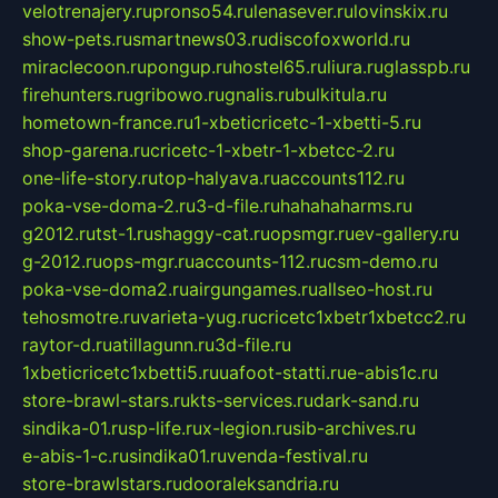
velotrenajery.ru
pronso54.ru
lenasever.ru
lovinskix.ru
show-pets.ru
smartnews03.ru
discofoxworld.ru
miraclecoon.ru
pongup.ru
hostel65.ru
liura.ru
glasspb.ru
firehunters.ru
gribowo.ru
gnalis.ru
bulkitula.ru
hometown-france.ru
1-xbeticricetc-1-xbetti-5.ru
shop-garena.ru
cricetc-1-xbetr-1-xbetcc-2.ru
one-life-story.ru
top-halyava.ru
accounts112.ru
poka-vse-doma-2.ru
3-d-file.ru
hahahaharms.ru
g2012.ru
tst-1.ru
shaggy-cat.ru
opsmgr.ru
ev-gallery.ru
g-2012.ru
ops-mgr.ru
accounts-112.ru
csm-demo.ru
poka-vse-doma2.ru
airgungames.ru
allseo-host.ru
tehosmotre.ru
varieta-yug.ru
cricetc1xbetr1xbetcc2.ru
raytor-d.ru
atillagunn.ru
3d-file.ru
1xbeticricetc1xbetti5.ru
uafoot-statti.ru
e-abis1c.ru
store-brawl-stars.ru
kts-services.ru
dark-sand.ru
sindika-01.ru
sp-life.ru
x-legion.ru
sib-archives.ru
e-abis-1-c.ru
sindika01.ru
venda-festival.ru
store-brawlstars.ru
dooraleksandria.ru