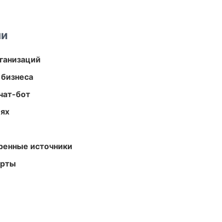
ми
ганизаций
 бизнеса
чат-бот
иях
еренные источники
арты