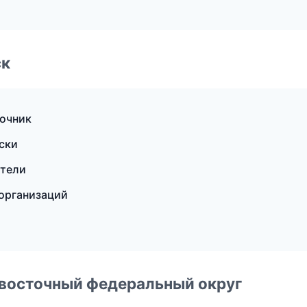
ск
вочник
оски
ители
 организаций
евосточный федеральный округ