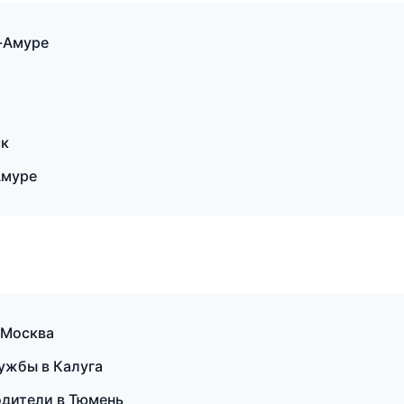
-Амуре
ск
Амуре
 Москва
лужбы в Калуга
одители в Тюмень