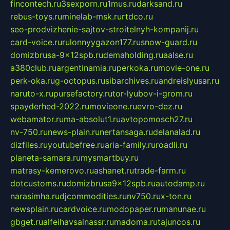
fincontech.ru
3sexporn.ru
1mus.ru
darksand.ru
rebus-toys.ru
minelab-msk.ru
rtdco.ru
seo-prodvizhenie-sajtov-stroitelnyh-kompanij.ru
card-voice.ru
rulonnyygazon177.ru
snow-guard.ru
domizbrusa-9x12spb.ru
demaholding.ru
aalse.ru
a380club.ru
argentinamia.ru
perkoka.ru
movie-one.ru
perk-oka.ru
g-octopus.ru
sibarchives.ru
andreislyusar.ru
naruto-x.ru
pursefactory.ru
tor-lyubov-i-grom.ru
spayderhed-2022.ru
movieone.ru
evro-dez.ru
webamator.ru
ma-absolut1.ru
avtopomosch27.ru
nv-750.ru
news-plain.ru
nertansaga.ru
delanalad.ru
dizfiles.ru
youtubefree.ru
aria-family.ru
roadli.ru
planeta-samara.ru
mysmartbuy.ru
matrasy-kemerovo.ru
ashanet.ru
trade-farm.ru
dotcustoms.ru
domizbrusa9x12spb.ru
autodamp.ru
narasimha.ru
djcommodities.ru
nv750.ru
x-ton.ru
newsplain.ru
cardvoice.ru
modopaper.ru
manunae.ru
gbget.ru
alfeihavsalnassr.ru
madoma.ru
tajuncos.ru