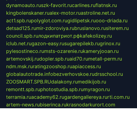
dynamoauto.ru
szk-favorit.ru
carlines.ru
flatnsk.ru
kingbolenskaner.ru
alex-motor.ru
astroline.net.ru
act1.spb.ru
polyglot.com.ru
gidlipetsk.ru
ooo-driada.ru
detsad125.ru
mir-zdoroviya.ru
bruslanovo.ru
siterem.ru
council.spb.ru
лодкипатриот.рф
kafekolizey.ru
iclub.net.ru
gazon-easy.ru
sugarepilekb.ru
grinox.ru
pylesostineco.ru
msts-ozarenie.ru
kameryjooan.ru
artemovskij.ru
dopler.spb.ru
aid70.ru
metall-perm.ru
ndm.msk.ru
ratingzooshop.ru
apiaccess.ru
globalautotrade.info
bezverhovskoe.ru
drsschool.ru
ZOOSMART.SPB.RU
dalakony.ru
medikijob.ru
remontt.spb.ru
photostudia.spb.ru
myragon.ru
terramia.ru
academy62.ru
gardengallereya.ru
rti.com.ru
artem-news.ru
biserinca.ru
krasnodarkurort.com
imshowtv.ru
mebel-v-tule.ru
mobtopik.ru
pcsecurity.net.ru
tool-sib.ru
multimetrunit.ru
sp-tour.ru
fan-cs.ru
santeh-russia.ru
symbian9.net.ru
DSHAIR.RU
tmmotors.spb.ru
xjocuricopii.com
musavtomat.msk.ru