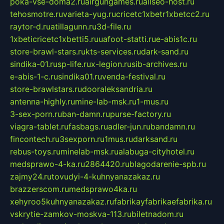
poka-vse-doma2.ru
airgungames.ru
allseo-host.ru
tehosmotre.ru
varieta-yug.ru
cricetc1xbetr1xbetcc2.ru
raytor-d.ru
atillagunn.ru
3d-file.ru
1xbeticricetc1xbetti5.ru
uafoot-statti.ru
e-abis1c.ru
store-brawl-stars.ru
kts-services.ru
dark-sand.ru
sindika-01.ru
sp-life.ru
x-legion.ru
sib-archives.ru
e-abis-1-c.ru
sindika01.ru
venda-festival.ru
store-brawlstars.ru
dooraleksandria.ru
antenna-highly.ru
mine-lab-msk.ru
1-mus.ru
3-sex-porn.ru
ban-damn.ru
purse-factory.ru
viagra-tablet.ru
fasbags.ru
adler-jun.ru
bandamn.ru
fincontech.ru
3sexporn.ru
1mus.ru
darksand.ru
rebus-toys.ru
minelab-msk.ru
alabuga-cityhotel.ru
medsprawo-4-ka.ru
2864420.ru
blagodarenie-spb.ru
zajmy24.ru
tovudyi-4-kuhnyanazakaz.ru
brazzerscom.ru
medsprawo4ka.ru
xehyroo5kuhnyanazakaz.ru
fabrikayfabrikaefabrika.ru
vskrytie-zamkov-moskva-113.ru
biletnadom.ru