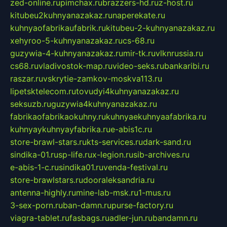
zed-online.ru
pimchax.ru
brazzers-hd.ru
z-host.ru
kitubeu2kuhnyanazakaz.ru
naperekate.ru
kuhnyaofabrikaufabrik.ru
kitubeu-2-kuhnyanazakaz.ru
xehyroo-5-kuhnyanazakaz.ru
cs-68.ru
guzywia-4-kuhnyanazakaz.ru
mir-tk.ru
vlknrussia.ru
cs68.ru
vladivostok-map.ru
video-seks.ru
bankaribi.ru
raszar.ru
vskrytie-zamkov-moskva113.ru
lipetsktelecom.ru
tovudyi4kuhnyanazakaz.ru
seksuzb.ru
guzywia4kuhnyanazakaz.ru
fabrikaofabrikaokuhny.ru
kuhnyaekuhnyaafabrika.ru
kuhnyaykuhnyayfabrika.ru
e-abis1c.ru
store-brawl-stars.ru
kts-services.ru
dark-sand.ru
sindika-01.ru
sp-life.ru
x-legion.ru
sib-archives.ru
e-abis-1-c.ru
sindika01.ru
venda-festival.ru
store-brawlstars.ru
dooraleksandria.ru
antenna-highly.ru
mine-lab-msk.ru
1-mus.ru
3-sex-porn.ru
ban-damn.ru
purse-factory.ru
viagra-tablet.ru
fasbags.ru
adler-jun.ru
bandamn.ru