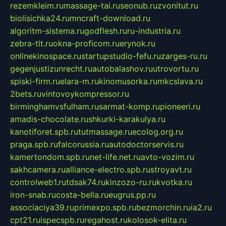
rezemkleim.ru
massage-tai.ru
seonub.ru
zvonitut.ru
biolisichka24.ru
mncraft-download.ru
algoritm-sistema.ru
godflesh.ru
ru-industria.ru
zebra-tlt.ru
okna-proficom.ru
erynok.ru
onlinekinospace.ru
startupstudio-fefu.ru
zarges-ru.ru
gegenjustizunrecht.ru
autobalashov.ru
utrovortu.ru
spiski-firm.ru
elara-m.ru
kinomusorka.ru
mkcslava.ru
2bets.ru
vintovoykompressor.ru
birminghamvsfulham.ru
sarmat-komp.ru
pioneeri.ru
amadis-chocolate.ru
shkurki-karakulya.ru
kanotiforet.spb.ru
tutmassage.ru
ecolog.org.ru
praga.spb.ru
falcorussia.ru
autodoctorservis.ru
kamertondom.spb.ru
net-life.net.ru
avto-vozim.ru
sakhcamera.ru
alliance-electro.spb.ru
stroyavt.ru
controlweb1.ru
tdsak74.ru
kinzozo-ru.ru
kvotka.ru
iron-snab.ru
costa-bella.ru
eugrus.pp.ru
associaciya39.ru
primexpo.spb.ru
bezmorchin.ru
ia2.ru
cpt21.ru
ispecspb.ru
regahost.ru
kolosok-elita.ru