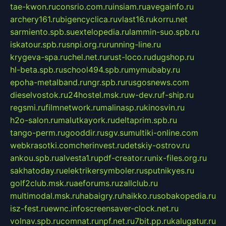
tae-kwon.ru
consrio.com.ru
insiam.ru
avegainfo.ru
archery161.ru
bigencyclica.ru
vlast16.ru
korru.net
sarmiento.spb.su
extelopedia.ru
lammin-suo.spb.ru
iskatour.spb.ru
snpi.org.ru
running-line.ru
krygeva-spa.ru
chel.net.ru
rust-loco.ru
dugshop.ru
hl-beta.spb.ru
school494.spb.ru
mymubaby.ru
epoha-metalband.ru
ngr.spb.ru
rusgosnews.com
dieselvostok.ru
24hostel.msk.ru
w-dev.ru
f-ship.ru
regsmi.ru
filmnetwork.ru
malinasp.ru
kinosvin.ru
h2o-salon.ru
malutkayork.ru
deltaprim.spb.ru
tango-perm.ru
gooddir.ru
sgv.su
multiki-online.com
webkrasotki.com
cherinvest.ru
detskiy-ostrov.ru
ankou.spb.ru
alvesta1.ru
pdf-creator.ru
nix-files.org.ru
sakhatoday.ru
elektrikersymboler.ru
sputnikyes.ru
golf2club.msk.ru
aeforums.ru
zallclub.ru
multimodal.msk.ru
habaigry.ru
haikko.ru
sobakopedia.ru
isz-fest.ru
ewnc.info
screensaver-clock.net.ru
volnav.spb.ru
comnat.ru
npf.net.ru
7bit.pp.ru
kalugatur.ru