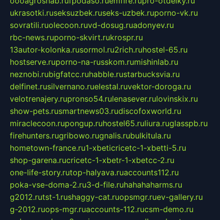
oooagrosnab.ru
fpodaso.ru
emfire.ru
pro-otdelky.ru
ukrasotki.ru
seksuzbek.ru
seks-uzbek.ru
porno-vk.ru
sovratili.ru
olecoon.ru
vd-dosug.ru
adonyev.ru
rbc-news.ru
porno-skvirt.ru
krospr.ru
13autor-kolonka.ru
sormol.ru
2rich.ru
hostel-65.ru
hostserve.ru
porno-na-russkom.ru
mishinlab.ru
neznobi.ru
bigfatcc.ru
habble.ru
starbucksvia.ru
delfinet.ru
silvernano.ru
elestal.ru
vektor-doroga.ru
velotrenajery.ru
pronso54.ru
lenasever.ru
lovinskix.ru
show-pets.ru
smartnews03.ru
discofoxworld.ru
miraclecoon.ru
pongup.ru
hostel65.ru
liura.ru
glasspb.ru
firehunters.ru
gribowo.ru
gnalis.ru
bulkitula.ru
hometown-france.ru
1-xbeticricetc-1-xbetti-5.ru
shop-garena.ru
cricetc-1-xbetr-1-xbetcc-2.ru
one-life-story.ru
top-halyava.ru
accounts112.ru
poka-vse-doma-2.ru
3-d-file.ru
hahahaharms.ru
g2012.ru
tst-1.ru
shaggy-cat.ru
opsmgr.ru
ev-gallery.ru
g-2012.ru
ops-mgr.ru
accounts-112.ru
csm-demo.ru