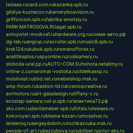
tesiaes.ru
card.com.ru
kazanka.spb.ru
gildiya-kuznecov.ru
kameryboavision.ru
griffoncom.spb.ru
fabrika-emotsiy.ru
PARK-MATROSOVA.RU
agat.spb.ru
avtoyurist-moskva1.ru
hardware.org.ru
схема-авто.рф
dg-lab.ru
angrup.ru
recruiter.spb.ru
music8.spb.ru
krsk124.ru
kubok.spb.ru
romanofforex.ru
analitikaplus.ru
spyonline.ru
zosikamery.ru
sloboda-ural.pp.ru
AUTO-COM.SU
hohota.net
alimy.ru
online-z.com
aromat-vostoka.ru
otdelkaexp.ru
mobilvest.ru
bbd.net.ru
mebelshop.msk.ru
smp-forum.ru
bastion-td.ru
kosmoscreative.ru
avrmotors.ru
art-galadesign.ru
tiffany-c.ru
ecostep-samara.ru
d-p.spb.ru
галактика73.рф
sko.com.ru
davitamebel-spb.ru
fotsis.ru
tesiaes.ru
kokoroyari.spb.ru
blesna-kazan.ru
mossilver.ru
lenderoq.ru
sergeydobrin.ru
tochkazvuka.msk.ru
people-of-art.ru
bezzubova.ru
clubtibet.ru
orior-aks.ru