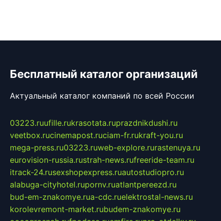
Бесплатный каталог организаций
Актуальный каталог компаний по всей России
03223.ru
ufille.ru
krasotata.ru
prazdnikdushi.ru
veetbox.ru
cinemapost.ru
ciam-fr.ru
kraft-you.ru
mega-press.ru
03223.ru
web-explore.ru
rastenuya.ru
eurovision-russia.ru
strah-news.ru
freeride-team.ru
itrack-24.ru
sexshopexpress.ru
autostudiopro.ru
alabuga-cityhotel.ru
pornv.ru
atlantpereezd.ru
bud-em-znakomye.ru
a-cdc.ru
elektrostal-news.ru
korolevremont-market.ru
budem-znakomye.ru