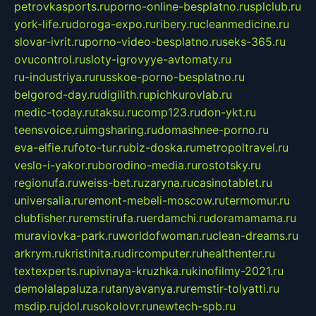
petrovkasports.ru
porno-online-besplatno.ru
splclub.ru
york-life.ru
doroga-expo.ru
ribery.ru
cleanmedicine.ru
slovar-ivrit.ru
porno-video-besplatno.ru
seks-365.ru
ovucontrol.ru
sloty-igrovyye-avtomaty.ru
ru-industriya.ru
russkoe-porno-besplatno.ru
belgorod-day.ru
digilith.ru
pichkurovlab.ru
medic-today.ru
taksu.ru
comp123.ru
don-ykt.ru
teensvoice.ru
imgsharing.ru
domashnee-porno.ru
eva-elfie.ru
foto-tur.ru
biz-doska.ru
metropoltravel.ru
veslo-i-yakor.ru
borodino-media.ru
rostotsky.ru
regionufa.ru
weiss-bet.ru
zaryna.ru
casinotablet.ru
universalia.ru
remont-mebeli-moscow.ru
termomur.ru
clubfisher.ru
remstirufa.ru
erdamchi.ru
doramamama.ru
muraviovka-park.ru
worldofwoman.ru
clean-dreams.ru
arkrym.ru
kristinita.ru
dircomputer.ru
healthenter.ru
textexperts.ru
pivnaya-kruzhka.ru
kinofilmy-2021.ru
demolalapaluza.ru
tanyavanya.ru
remstir-tolyatti.ru
msdip.ru
jdol.ru
sokolovr.ru
newtech-spb.ru