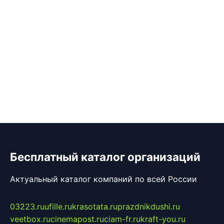
Бесплатный каталог организаций
Актуальный каталог компаний по всей России
03223.ru
ufille.ru
krasotata.ru
prazdnikdushi.ru
veetbox.ru
cinemapost.ru
ciam-fr.ru
kraft-you.ru