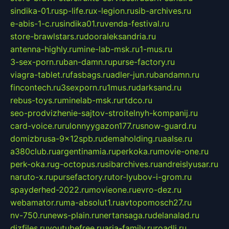
sindika-01.ru
sp-life.ru
x-legion.ru
sib-archives.ru
e-abis-1-c.ru
sindika01.ru
venda-festival.ru
store-brawlstars.ru
dooraleksandria.ru
antenna-highly.ru
mine-lab-msk.ru
1-mus.ru
3-sex-porn.ru
ban-damn.ru
purse-factory.ru
viagra-tablet.ru
fasbags.ru
adler-jun.ru
bandamn.ru
fincontech.ru
3sexporn.ru
1mus.ru
darksand.ru
rebus-toys.ru
minelab-msk.ru
rtdco.ru
seo-prodvizhenie-sajtov-stroitelnyh-kompanij.ru
card-voice.ru
rulonnyygazon177.ru
snow-guard.ru
domizbrusa-9x12spb.ru
demaholding.ru
aalse.ru
a380club.ru
argentinamia.ru
perkoka.ru
movie-one.ru
perk-oka.ru
g-octopus.ru
sibarchives.ru
andreislyusar.ru
naruto-x.ru
pursefactory.ru
tor-lyubov-i-grom.ru
spayderhed-2022.ru
movieone.ru
evro-dez.ru
webamator.ru
ma-absolut1.ru
avtopomosch27.ru
nv-750.ru
news-plain.ru
nertansaga.ru
delanalad.ru
dizfiles.ru
youtubefree.ru
aria-family.ru
roadli.ru