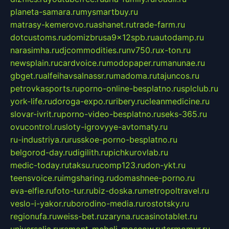
planeta-samara.ru
mysmartbuy.ru
matrasy-kemerovo.ru
ashanet.ru
trade-farm.ru
dotcustoms.ru
domizbrusa9x12spb.ru
autodamp.ru
narasimha.ru
djcommodities.ru
nv750.ru
x-ton.ru
newsplain.ru
cardvoice.ru
modopaper.ru
manunae.ru
gbget.ru
alfeihavsalnassr.ru
madoma.ru
tajuncos.ru
petrovkasports.ru
porno-online-besplatno.ru
splclub.ru
york-life.ru
doroga-expo.ru
ribery.ru
cleanmedicine.ru
slovar-ivrit.ru
porno-video-besplatno.ru
seks-365.ru
ovucontrol.ru
sloty-igrovyye-avtomaty.ru
ru-industriya.ru
russkoe-porno-besplatno.ru
belgorod-day.ru
digilith.ru
pichkurovlab.ru
medic-today.ru
taksu.ru
comp123.ru
don-ykt.ru
teensvoice.ru
imgsharing.ru
domashnee-porno.ru
eva-elfie.ru
foto-tur.ru
biz-doska.ru
metropoltravel.ru
veslo-i-yakor.ru
borodino-media.ru
rostotsky.ru
regionufa.ru
weiss-bet.ru
zaryna.ru
casinotablet.ru
universalia.ru
remont-mebeli-moscow.ru
termomur.ru