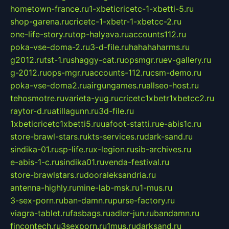
hometown-france.ru
1-xbeticricetc-1-xbetti-5.ru
shop-garena.ru
cricetc-1-xbetr-1-xbetcc-2.ru
one-life-story.ru
top-halyava.ru
accounts112.ru
poka-vse-doma-2.ru
3-d-file.ru
hahahaharms.ru
g2012.ru
tst-1.ru
shaggy-cat.ru
opsmgr.ru
ev-gallery.ru
g-2012.ru
ops-mgr.ru
accounts-112.ru
csm-demo.ru
poka-vse-doma2.ru
airgungames.ru
allseo-host.ru
tehosmotre.ru
varieta-yug.ru
cricetc1xbetr1xbetcc2.ru
raytor-d.ru
atillagunn.ru
3d-file.ru
1xbeticricetc1xbetti5.ru
uafoot-statti.ru
e-abis1c.ru
store-brawl-stars.ru
kts-services.ru
dark-sand.ru
sindika-01.ru
sp-life.ru
x-legion.ru
sib-archives.ru
e-abis-1-c.ru
sindika01.ru
venda-festival.ru
store-brawlstars.ru
dooraleksandria.ru
antenna-highly.ru
mine-lab-msk.ru
1-mus.ru
3-sex-porn.ru
ban-damn.ru
purse-factory.ru
viagra-tablet.ru
fasbags.ru
adler-jun.ru
bandamn.ru
fincontech.ru
3sexporn.ru
1mus.ru
darksand.ru