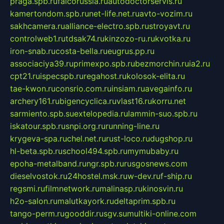
praga.spb.ru
falcorussia.ru
autodoctorservis.ru
kamertondom.spb.ru
net-life.net.ru
avto-vozim.ru
sakhcamera.ru
alliance-electro.spb.ru
stroyavt.ru
controlweb1.ru
tdsak74.ru
kinzozo-ru.ru
kvotka.ru
iron-snab.ru
costa-bella.ru
eugrus.pp.ru
associaciya39.ru
primexpo.spb.ru
bezmorchin.ru
ia2.ru
cpt21.ru
ispecspb.ru
regahost.ru
kolosok-elita.ru
tae-kwon.ru
consrio.com.ru
insiam.ru
avegainfo.ru
archery161.ru
bigencyclica.ru
vlast16.ru
korru.net
sarmiento.spb.su
extelopedia.ru
lammin-suo.spb.ru
iskatour.spb.ru
snpi.org.ru
running-line.ru
krygeva-spa.ru
chel.net.ru
rust-loco.ru
dugshop.ru
hl-beta.spb.ru
school494.spb.ru
mymubaby.ru
epoha-metalband.ru
ngr.spb.ru
rusgosnews.com
dieselvostok.ru
24hostel.msk.ru
w-dev.ru
f-ship.ru
regsmi.ru
filmnetwork.ru
malinasp.ru
kinosvin.ru
h2o-salon.ru
malutkayork.ru
deltaprim.spb.ru
tango-perm.ru
gooddir.ru
sgv.su
multiki-online.com