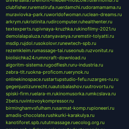
clubfisher.ru
remstirufa.ru
erdamchi.ru
doramamama.ru
muraviovka-park.ru
worldofwoman.ru
clean-dreams.ru
arkrym.ru
kristinita.ru
dircomputer.ru
healthenter.ru
textexperts.ru
pivnaya-kruzhka.ru
kinofilmy-2021.ru
demolalapaluza.ru
tanyavanya.ru
remstir-tolyatti.ru
msdip.ru
jdol.ru
sokolovr.ru
newtech-spb.ru
rezemkleim.ru
massage-tai.ru
seonub.ru
zvonitut.ru
biolisichka24.ru
mncraft-download.ru
algoritm-sistema.ru
godflesh.ru
ru-industria.ru
zebra-tlt.ru
okna-proficom.ru
erynok.ru
onlinekinospace.ru
startupstudio-fefu.ru
zarges-ru.ru
gegenjustizunrecht.ru
autobalashov.ru
utrovortu.ru
spiski-firm.ru
elara-m.ru
kinomusorka.ru
mkcslava.ru
2bets.ru
vintovoykompressor.ru
birminghamvsfulham.ru
sarmat-komp.ru
pioneeri.ru
amadis-chocolate.ru
shkurki-karakulya.ru
kanotiforet.spb.ru
tutmassage.ru
ecolog.org.ru