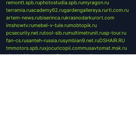
remontt.spb.ru
photostudia.spb.ru
myragon.ru
terramia.ru
academy62.ru
gardengallereya.ru
rti.com.ru
artem-news.ru
biserinca.ru
krasnodarkurort.com
imshowtv.ru
mebel-v-tule.ru
mobtopik.ru
pcsecurity.net.ru
tool-sib.ru
multimetrunit.ru
sp-tour.ru
fan-cs.ru
santeh-russia.ru
symbian9.net.ru
DSHAIR.RU
tmmotors.spb.ru
xjocuricopii.com
musavtomat.msk.ru
obustrojdom.ru
sovetcik.ru
ybaranovskaya.ru
ppknews.ru
cult-alshei.ru
JAPANRUSSIA.RU
proekciyamebel.ru
imper-finans.ru
rim.org.ru
glamourai.ru
brassminus.ru
zabor-pro.ru
ftn.pp.ru
dorogoe58.ru
laimengpacker.ru
kuzova-zapchasti.ru
sageerp.ru
taxodrom.ru
dsrazvitie.ru
hardcity.net.ru
ratinghomegames.ru
topservice25.ru
gubernyan.ru
gtglasslined.ru
ii4.ru
tssport.spb.ru
andorra24.com
blackwallstreet.ru
oboimos.ru
optim-doors.com.ru
ikuch.ru
nycr.org.ru
npa21.ru
vremya-ch.spb.ru
desert000.ru
ivtorgi.ru
ifiori.ru
catalog-statei.ru