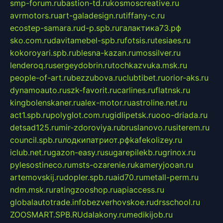
smp-forum.ru
bastion-td.ru
kosmoscreative.ru
avrmotors.ru
art-galadesign.ru
tiffany-c.ru
ecostep-samara.ru
d-p.spb.ru
галактика73.рф
sko.com.ru
davitamebel-spb.ru
fotsis.ru
tesiaes.ru
kokoroyari.spb.ru
blesna-kazan.ru
mossilver.ru
lenderoq.ru
sergeydobrin.ru
tochkazvuka.msk.ru
people-of-art.ru
bezzubova.ru
clubtibet.ru
orior-aks.ru
dynamoauto.ru
szk-favorit.ru
carlines.ru
flatnsk.ru
kingbolenskaner.ru
alex-motor.ru
astroline.net.ru
act1.spb.ru
polyglot.com.ru
gidlipetsk.ru
ooo-driada.ru
detsad125.ru
mir-zdoroviya.ru
bruslanovo.ru
siterem.ru
council.spb.ru
лодкипатриот.рф
kafekolizey.ru
iclub.net.ru
gazon-easy.ru
sugarepilekb.ru
grinox.ru
pylesostineco.ru
msts-ozarenie.ru
kameryjooan.ru
artemovskij.ru
dopler.spb.ru
aid70.ru
metall-perm.ru
ndm.msk.ru
ratingzooshop.ru
apiaccess.ru
globalautotrade.info
bezverhovskoe.ru
drsschool.ru
ZOOSMART.SPB.RU
dalakony.ru
medikijob.ru