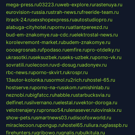
mega-press.ru
03223.ru
web-explore.ru
rastenuya.ru
eurovision-russia.ru
strah-news.ru
freeride-team.ru
itrack-24.ru
sexshopexpress.ru
autostudiopro.ru
alabuga-cityhotel.ru
pornv.ru
atlantpereezd.ru
bud-em-znakomye.ru
a-cdc.ru
elektrostal-news.ru
korolevremont-market.ru
budem-znakomye.ru
oooagrosnab.ru
fpodaso.ru
emfire.ru
pro-otdelky.ru
ukrasotki.ru
seksuzbek.ru
seks-uzbek.ru
porno-vk.ru
sovratili.ru
olecoon.ru
vd-dosug.ru
adonyev.ru
rbc-news.ru
porno-skvirt.ru
krospr.ru
13autor-kolonka.ru
sormol.ru
2rich.ru
hostel-65.ru
hostserve.ru
porno-na-russkom.ru
mishinlab.ru
neznobi.ru
bigfatcc.ru
habble.ru
starbucksvia.ru
delfinet.ru
silvernano.ru
elestal.ru
vektor-doroga.ru
velotrenajery.ru
pronso54.ru
lenasever.ru
lovinskix.ru
show-pets.ru
smartnews03.ru
discofoxworld.ru
miraclecoon.ru
pongup.ru
hostel65.ru
liura.ru
glasspb.ru
firehunters.ru
gribowo.ru
gnalis.ru
bulkitula.ru