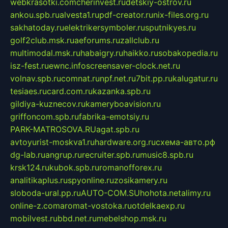
webkrasotki.com
cherinvest.ru
detskiy-ostrov.ru
ankou.spb.ru
alvesta1.ru
pdf-creator.ru
nix-files.org.ru
sakhatoday.ru
elektrikersymboler.ru
sputnikyes.ru
golf2club.msk.ru
aeforums.ru
zallclub.ru
multimodal.msk.ru
habaigry.ru
haikko.ru
sobakopedia.ru
isz-fest.ru
ewnc.info
screensaver-clock.net.ru
volnav.spb.ru
comnat.ru
npf.net.ru
7bit.pp.ru
kalugatur.ru
tesiaes.ru
card.com.ru
kazanka.spb.ru
gildiya-kuznecov.ru
kameryboavision.ru
griffoncom.spb.ru
fabrika-emotsiy.ru
PARK-MATROSOVA.RU
agat.spb.ru
avtoyurist-moskva1.ru
hardware.org.ru
схема-авто.рф
dg-lab.ru
angrup.ru
recruiter.spb.ru
music8.spb.ru
krsk124.ru
kubok.spb.ru
romanofforex.ru
analitikaplus.ru
spyonline.ru
zosikamery.ru
sloboda-ural.pp.ru
AUTO-COM.SU
hohota.net
alimy.ru
online-z.com
aromat-vostoka.ru
otdelkaexp.ru
mobilvest.ru
bbd.net.ru
mebelshop.msk.ru