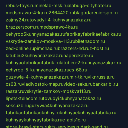
rebus-toys.ru
minelab-msk.ru
alabuga-cityhotel.ru
medsprawo-4-ka.ru
2864420.ru
blagodarenie-spb.ru
zajmy24.ru
tovudyi-4-kuhnyanazakaz.ru
brazzerscom.ru
medsprawo4ka.ru
xehyroo5kuhnyanazakaz.ru
fabrikayfabrikaefabrika.ru
vskrytie-zamkov-moskva-113.ru
biletnadom.ru
zed-online.ru
pimchax.ru
brazzers-hd.ru
z-host.ru
kitubeu2kuhnyanazakaz.ru
naperekate.ru
kuhnyaofabrikaufabrik.ru
kitubeu-2-kuhnyanazakaz.ru
xehyroo-5-kuhnyanazakaz.ru
cs-68.ru
guzywia-4-kuhnyanazakaz.ru
mir-tk.ru
vlknrussia.ru
cs68.ru
vladivostok-map.ru
video-seks.ru
bankaribi.ru
raszar.ru
vskrytie-zamkov-moskva113.ru
lipetsktelecom.ru
tovudyi4kuhnyanazakaz.ru
seksuzb.ru
guzywia4kuhnyanazakaz.ru
fabrikaofabrikaokuhny.ru
kuhnyaekuhnyaafabrika.ru
kuhnyaykuhnyayfabrika.ru
e-abis1c.ru
store-brawl-stars.ru
kts-services.ru
dark-sand.ru