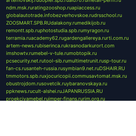
ndm.msk.ru
ratingzooshop.ru
apiaccess.ru
globalautotrade.info
bezverhovskoe.ru
drsschool.ru
ZOOSMART.SPB.RU
dalakony.ru
medikijob.ru
remontt.spb.ru
photostudia.spb.ru
myragon.ru
terramia.ru
academy62.ru
gardengallereya.ru
rti.com.ru
artem-news.ru
biserinca.ru
krasnodarkurort.com
imshowtv.ru
mebel-v-tule.ru
mobtopik.ru
pcsecurity.net.ru
tool-sib.ru
multimetrunit.ru
sp-tour.ru
fan-cs.ru
santeh-russia.ru
symbian9.net.ru
DSHAIR.RU
tmmotors.spb.ru
xjocuricopii.com
musavtomat.msk.ru
obustrojdom.ru
sovetcik.ru
ybaranovskaya.ru
ppknews.ru
cult-alshei.ru
JAPANRUSSIA.RU
proekciyamebel.ru
imper-finans.ru
rim.org.ru
glamourai.ru
brassminus.ru
zabor-pro.ru
ftn.pp.ru
dorogoe58.ru
laimengpacker.ru
kuzova-zapchasti.ru
sageerp.ru
taxodrom.ru
dsrazvitie.ru
hardcity.net.ru
ratinghomegames.ru
topservice25.ru
gubernyan.ru