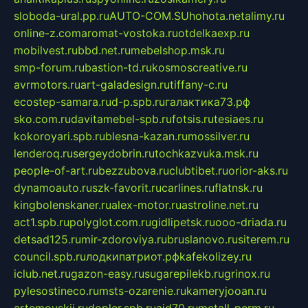
sloboda-ural.pp.ru
AUTO-COM.SU
hohota.net
alimy.ru
online-z.com
aromat-vostoka.ru
otdelkaexp.ru
mobilvest.ru
bbd.net.ru
mebelshop.msk.ru
smp-forum.ru
bastion-td.ru
kosmoscreative.ru
avrmotors.ru
art-galadesign.ru
tiffany-c.ru
ecostep-samara.ru
d-p.spb.ru
галактика73.рф
sko.com.ru
davitamebel-spb.ru
fotsis.ru
tesiaes.ru
kokoroyari.spb.ru
blesna-kazan.ru
mossilver.ru
lenderoq.ru
sergeydobrin.ru
tochkazvuka.msk.ru
people-of-art.ru
bezzubova.ru
clubtibet.ru
orior-aks.ru
dynamoauto.ru
szk-favorit.ru
carlines.ru
flatnsk.ru
kingbolenskaner.ru
alex-motor.ru
astroline.net.ru
act1.spb.ru
polyglot.com.ru
gidlipetsk.ru
ooo-driada.ru
detsad125.ru
mir-zdoroviya.ru
bruslanovo.ru
siterem.ru
council.spb.ru
лодкипатриот.рф
kafekolizey.ru
iclub.net.ru
gazon-easy.ru
sugarepilekb.ru
grinox.ru
pylesostineco.ru
msts-ozarenie.ru
kameryjooan.ru
artemovskij.ru
dopler.spb.ru
aid70.ru
metall-perm.ru