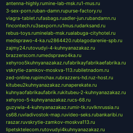
antenna-highly.ru
mine-lab-msk.ru
1-mus.ru
3-sex-porn.ru
ban-damn.ru
purse-factory.ru
viagra-tablet.ru
fasbags.ru
adler-jun.ru
bandamn.ru
fincontech.ru
3sexporn.ru
1mus.ru
darksand.ru
rebus-toys.ru
minelab-msk.ru
alabuga-cityhotel.ru
medsprawo-4-ka.ru
2864420.ru
blagodarenie-spb.ru
zajmy24.ru
tovudyi-4-kuhnyanazakaz.ru
brazzerscom.ru
medsprawo4ka.ru
xehyroo5kuhnyanazakaz.ru
fabrikayfabrikaefabrika.ru
vskrytie-zamkov-moskva-113.ru
biletnadom.ru
zed-online.ru
pimchax.ru
brazzers-hd.ru
z-host.ru
kitubeu2kuhnyanazakaz.ru
naperekate.ru
kuhnyaofabrikaufabrik.ru
kitubeu-2-kuhnyanazakaz.ru
xehyroo-5-kuhnyanazakaz.ru
cs-68.ru
guzywia-4-kuhnyanazakaz.ru
mir-tk.ru
vlknrussia.ru
cs68.ru
vladivostok-map.ru
video-seks.ru
bankaribi.ru
raszar.ru
vskrytie-zamkov-moskva113.ru
lipetsktelecom.ru
tovudyi4kuhnyanazakaz.ru