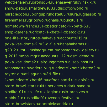
velotrenajery.ru
pronso54.ru
lenasever.ru
lovinskix.ru
show-pets.ru
smartnews03.ru
discofoxworld.ru
miraclecoon.ru
pongup.ru
hostel65.ru
liura.ru
glasspb.ru
firehunters.ru
gribowo.ru
gnalis.ru
bulkitula.ru
hometown-france.ru
1-xbeticricetc-1-xbetti-5.ru
shop-garena.ru
cricetc-1-xbetr-1-xbetcc-2.ru
one-life-story.ru
top-halyava.ru
accounts112.ru
poka-vse-doma-2.ru
3-d-file.ru
hahahaharms.ru
g2012.ru
tst-1.ru
shaggy-cat.ru
opsmgr.ru
ev-gallery.ru
g-2012.ru
ops-mgr.ru
accounts-112.ru
csm-demo.ru
poka-vse-doma2.ru
airgungames.ru
allseo-host.ru
tehosmotre.ru
varieta-yug.ru
cricetc1xbetr1xbetcc2.ru
raytor-d.ru
atillagunn.ru
3d-file.ru
1xbeticricetc1xbetti5.ru
uafoot-statti.ru
e-abis1c.ru
store-brawl-stars.ru
kts-services.ru
dark-sand.ru
sindika-01.ru
sp-life.ru
x-legion.ru
sib-archives.ru
e-abis-1-c.ru
sindika01.ru
venda-festival.ru
store-brawlstars.ru
dooraleksandria.ru