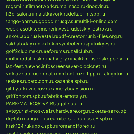
regsmi.ru
filmnetwork.ru
malinasp.ru
kinosvin.ru
h2o-salon.ru
malutkayork.ru
deltaprim.spb.ru
tango-perm.ru
gooddir.ru
sgv.su
multiki-online.com
webkrasotki.com
cherinvest.ru
detskiy-ostrov.ru
ankou.spb.ru
alvesta1.ru
pdf-creator.ru
nix-files.org.ru
sakhatoday.ru
elektrikersymboler.ru
sputnikyes.ru
golf2club.msk.ru
aeforums.ru
zallclub.ru
multimodal.msk.ru
habaigry.ru
haikko.ru
sobakopedia.ru
isz-fest.ru
ewnc.info
screensaver-clock.net.ru
volnav.spb.ru
comnat.ru
npf.net.ru
7bit.pp.ru
kalugatur.ru
tesiaes.ru
card.com.ru
kazanka.spb.ru
gildiya-kuznecov.ru
kameryboavision.ru
griffoncom.spb.ru
fabrika-emotsiy.ru
PARK-MATROSOVA.RU
agat.spb.ru
avtoyurist-moskva1.ru
hardware.org.ru
схема-авто.рф
dg-lab.ru
angrup.ru
recruiter.spb.ru
music8.spb.ru
krsk124.ru
kubok.spb.ru
romanofforex.ru
analitikaplus.ru
spyonline.ru
zosikamery.ru