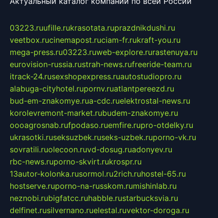
Актуальный каталог компаний по всей России
03223.ru
ufille.ru
krasotata.ru
prazdnikdushi.ru
veetbox.ru
cinemapost.ru
ciam-fr.ru
kraft-you.ru
mega-press.ru
03223.ru
web-explore.ru
rastenuya.ru
eurovision-russia.ru
strah-news.ru
freeride-team.ru
itrack-24.ru
sexshopexpress.ru
autostudiopro.ru
alabuga-cityhotel.ru
pornv.ru
atlantpereezd.ru
bud-em-znakomye.ru
a-cdc.ru
elektrostal-news.ru
korolevremont-market.ru
budem-znakomye.ru
oooagrosnab.ru
fpodaso.ru
emfire.ru
pro-otdelky.ru
ukrasotki.ru
seksuzbek.ru
seks-uzbek.ru
porno-vk.ru
sovratili.ru
olecoon.ru
vd-dosug.ru
adonyev.ru
rbc-news.ru
porno-skvirt.ru
krospr.ru
13autor-kolonka.ru
sormol.ru
2rich.ru
hostel-65.ru
hostserve.ru
porno-na-russkom.ru
mishinlab.ru
neznobi.ru
bigfatcc.ru
habble.ru
starbucksvia.ru
delfinet.ru
silvernano.ru
elestal.ru
vektor-doroga.ru