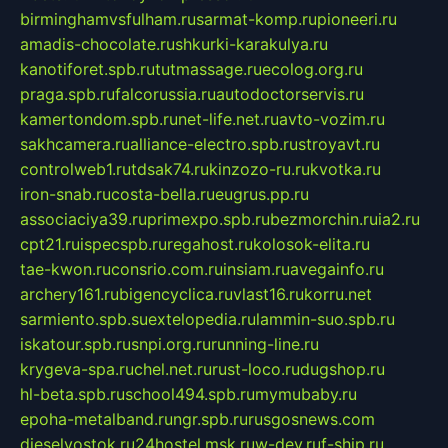
birminghamvsfulham.ru
sarmat-komp.ru
pioneeri.ru
amadis-chocolate.ru
shkurki-karakulya.ru
kanotiforet.spb.ru
tutmassage.ru
ecolog.org.ru
praga.spb.ru
falcorussia.ru
autodoctorservis.ru
kamertondom.spb.ru
net-life.net.ru
avto-vozim.ru
sakhcamera.ru
alliance-electro.spb.ru
stroyavt.ru
controlweb1.ru
tdsak74.ru
kinzozo-ru.ru
kvotka.ru
iron-snab.ru
costa-bella.ru
eugrus.pp.ru
associaciya39.ru
primexpo.spb.ru
bezmorchin.ru
ia2.ru
cpt21.ru
ispecspb.ru
regahost.ru
kolosok-elita.ru
tae-kwon.ru
consrio.com.ru
insiam.ru
avegainfo.ru
archery161.ru
bigencyclica.ru
vlast16.ru
korru.net
sarmiento.spb.su
extelopedia.ru
lammin-suo.spb.ru
iskatour.spb.ru
snpi.org.ru
running-line.ru
krygeva-spa.ru
chel.net.ru
rust-loco.ru
dugshop.ru
hl-beta.spb.ru
school494.spb.ru
mymubaby.ru
epoha-metalband.ru
ngr.spb.ru
rusgosnews.com
dieselvostok.ru
24hostel.msk.ru
w-dev.ru
f-ship.ru