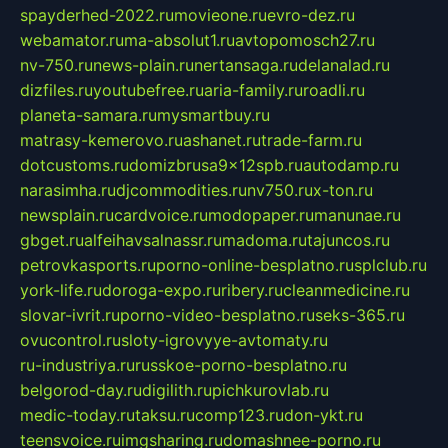
spayderhed-2022.ru
movieone.ru
evro-dez.ru
webamator.ru
ma-absolut1.ru
avtopomosch27.ru
nv-750.ru
news-plain.ru
nertansaga.ru
delanalad.ru
dizfiles.ru
youtubefree.ru
aria-family.ru
roadli.ru
planeta-samara.ru
mysmartbuy.ru
matrasy-kemerovo.ru
ashanet.ru
trade-farm.ru
dotcustoms.ru
domizbrusa9x12spb.ru
autodamp.ru
narasimha.ru
djcommodities.ru
nv750.ru
x-ton.ru
newsplain.ru
cardvoice.ru
modopaper.ru
manunae.ru
gbget.ru
alfeihavsalnassr.ru
madoma.ru
tajuncos.ru
petrovkasports.ru
porno-online-besplatno.ru
splclub.ru
york-life.ru
doroga-expo.ru
ribery.ru
cleanmedicine.ru
slovar-ivrit.ru
porno-video-besplatno.ru
seks-365.ru
ovucontrol.ru
sloty-igrovyye-avtomaty.ru
ru-industriya.ru
russkoe-porno-besplatno.ru
belgorod-day.ru
digilith.ru
pichkurovlab.ru
medic-today.ru
taksu.ru
comp123.ru
don-ykt.ru
teensvoice.ru
imgsharing.ru
domashnee-porno.ru