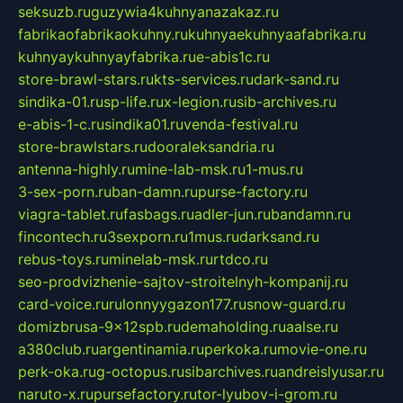
seksuzb.ru
guzywia4kuhnyanazakaz.ru
fabrikaofabrikaokuhny.ru
kuhnyaekuhnyaafabrika.ru
kuhnyaykuhnyayfabrika.ru
e-abis1c.ru
store-brawl-stars.ru
kts-services.ru
dark-sand.ru
sindika-01.ru
sp-life.ru
x-legion.ru
sib-archives.ru
e-abis-1-c.ru
sindika01.ru
venda-festival.ru
store-brawlstars.ru
dooraleksandria.ru
antenna-highly.ru
mine-lab-msk.ru
1-mus.ru
3-sex-porn.ru
ban-damn.ru
purse-factory.ru
viagra-tablet.ru
fasbags.ru
adler-jun.ru
bandamn.ru
fincontech.ru
3sexporn.ru
1mus.ru
darksand.ru
rebus-toys.ru
minelab-msk.ru
rtdco.ru
seo-prodvizhenie-sajtov-stroitelnyh-kompanij.ru
card-voice.ru
rulonnyygazon177.ru
snow-guard.ru
domizbrusa-9x12spb.ru
demaholding.ru
aalse.ru
a380club.ru
argentinamia.ru
perkoka.ru
movie-one.ru
perk-oka.ru
g-octopus.ru
sibarchives.ru
andreislyusar.ru
naruto-x.ru
pursefactory.ru
tor-lyubov-i-grom.ru