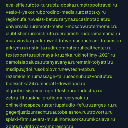
eva-elfie.ru
foto-tur.ru
biz-doska.ru
metropoltravel.ru
veslo-i-yakor.ru
borodino-media.ru
rostotsky.ru
regionufa.ru
weiss-bet.ru
zaryna.ru
casinotablet.ru
universalia.ru
remont-mebeli-moscow.ru
termomur.ru
clubfisher.ru
remstirufa.ru
erdamchi.ru
doramamama.ru
muraviovka-park.ru
worldofwoman.ru
clean-dreams.ru
arkrym.ru
kristinita.ru
dircomputer.ru
healthenter.ru
textexperts.ru
pivnaya-kruzhka.ru
kinofilmy-2021.ru
demolalapaluza.ru
tanyavanya.ru
remstir-tolyatti.ru
msdip.ru
jdol.ru
sokolovr.ru
newtech-spb.ru
rezemkleim.ru
massage-tai.ru
seonub.ru
zvonitut.ru
biolisichka24.ru
mncraft-download.ru
algoritm-sistema.ru
godflesh.ru
ru-industria.ru
zebra-tlt.ru
okna-proficom.ru
erynok.ru
onlinekinospace.ru
startupstudio-fefu.ru
zarges-ru.ru
gegenjustizunrecht.ru
autobalashov.ru
utrovortu.ru
spiski-firm.ru
elara-m.ru
kinomusorka.ru
mkcslava.ru
2bets.ru
vintovoykompressor.ru