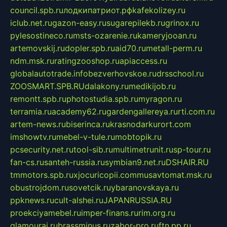
council.spb.ru
лодкипатриот.рф
kafekolizey.ru
iclub.net.ru
gazon-easy.ru
sugarepilekb.ru
grinox.ru
pylesostineco.ru
msts-ozarenie.ru
kameryjooan.ru
artemovskij.ru
dopler.spb.ru
aid70.ru
metall-perm.ru
ndm.msk.ru
ratingzooshop.ru
apiaccess.ru
globalautotrade.info
bezverhovskoe.ru
drsschool.ru
ZOOSMART.SPB.RU
dalakony.ru
medikijob.ru
remontt.spb.ru
photostudia.spb.ru
myragon.ru
terramia.ru
academy62.ru
gardengallereya.ru
rti.com.ru
artem-news.ru
biserinca.ru
krasnodarkurort.com
imshowtv.ru
mebel-v-tule.ru
mobtopik.ru
pcsecurity.net.ru
tool-sib.ru
multimetrunit.ru
sp-tour.ru
fan-cs.ru
santeh-russia.ru
symbian9.net.ru
DSHAIR.RU
tmmotors.spb.ru
xjocuricopii.com
musavtomat.msk.ru
obustrojdom.ru
sovetcik.ru
ybaranovskaya.ru
ppknews.ru
cult-alshei.ru
JAPANRUSSIA.RU
proekciyamebel.ru
imper-finans.ru
rim.org.ru
glamourai.ru
brassminus.ru
zabor-pro.ru
ftn.pp.ru