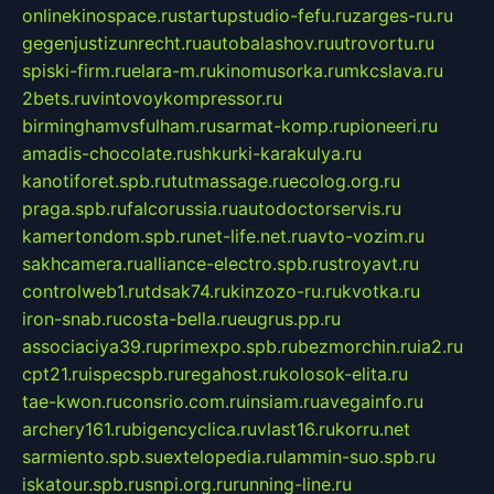
onlinekinospace.ru
startupstudio-fefu.ru
zarges-ru.ru
gegenjustizunrecht.ru
autobalashov.ru
utrovortu.ru
spiski-firm.ru
elara-m.ru
kinomusorka.ru
mkcslava.ru
2bets.ru
vintovoykompressor.ru
birminghamvsfulham.ru
sarmat-komp.ru
pioneeri.ru
amadis-chocolate.ru
shkurki-karakulya.ru
kanotiforet.spb.ru
tutmassage.ru
ecolog.org.ru
praga.spb.ru
falcorussia.ru
autodoctorservis.ru
kamertondom.spb.ru
net-life.net.ru
avto-vozim.ru
sakhcamera.ru
alliance-electro.spb.ru
stroyavt.ru
controlweb1.ru
tdsak74.ru
kinzozo-ru.ru
kvotka.ru
iron-snab.ru
costa-bella.ru
eugrus.pp.ru
associaciya39.ru
primexpo.spb.ru
bezmorchin.ru
ia2.ru
cpt21.ru
ispecspb.ru
regahost.ru
kolosok-elita.ru
tae-kwon.ru
consrio.com.ru
insiam.ru
avegainfo.ru
archery161.ru
bigencyclica.ru
vlast16.ru
korru.net
sarmiento.spb.su
extelopedia.ru
lammin-suo.spb.ru
iskatour.spb.ru
snpi.org.ru
running-line.ru