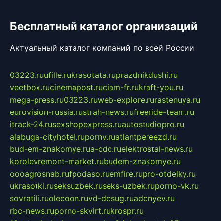
Бесплатный каталог организаций
Актуальный каталог компаний по всей России
03223.ru
ufille.ru
krasotata.ru
prazdnikdushi.ru
veetbox.ru
cinemapost.ru
ciam-fr.ru
kraft-you.ru
mega-press.ru
03223.ru
web-explore.ru
rastenuya.ru
eurovision-russia.ru
strah-news.ru
freeride-team.ru
itrack-24.ru
sexshopexpress.ru
autostudiopro.ru
alabuga-cityhotel.ru
pornv.ru
atlantpereezd.ru
bud-em-znakomye.ru
a-cdc.ru
elektrostal-news.ru
korolevremont-market.ru
budem-znakomye.ru
oooagrosnab.ru
fpodaso.ru
emfire.ru
pro-otdelky.ru
ukrasotki.ru
seksuzbek.ru
seks-uzbek.ru
porno-vk.ru
sovratili.ru
olecoon.ru
vd-dosug.ru
adonyev.ru
rbc-news.ru
porno-skvirt.ru
krospr.ru