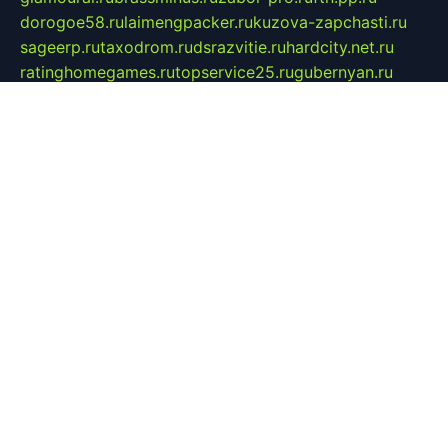
dorogoe58.ru
laimengpacker.ru
kuzova-zapchasti.ru
sageerp.ru
taxodrom.ru
dsrazvitie.ru
hardcity.net.ru
ratinghomegames.ru
topservice25.ru
gubernyan.ru
gtglasslined.ru
ii4.ru
tssport.spb.ru
andorra24.com
blackwallstreet.ru
oboimos.ru
optim-doors.com.ru
ikuch.ru
nycr.org.ru
npa21.ru
vremya-ch.spb.ru
desert000.ru
ivtorgi.ru
ifiori.ru
catalog-statei.ru
dcv.org.ru
spetsmaster174.ru
ipkameryhiseeu.ru
dum26.ru
ruspol.spb.ru
fr-opendp.ru
kam-solnyshko.ru
cheyenne-arapaho.ru
sevzapmetal.spb.ru
ted-lapidus.spb.ru
parasite-eliminator.ru
sigma-complete.ru
modernworld.ru
dama-moda.ru
eholot-group.ru
sk-nvkz.ru
DRONGOLD.RU
democratia2.ru
i-farmer.ru
mass-sport.org
jablonex.spb.ru
bookmess.ru
linkword.ru
refineua.com.ru
cs-spec.net.ru
altay-mebel.ru
DNK-THEATRE.RU
mechaniks.spb.ru
ipcamtechage.ru
skosta.ru
a-sun.ru
stroy-ldsp.ru
snowlands.org.ru