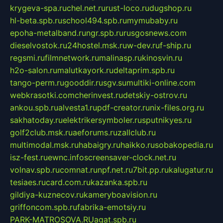
krygeva-spa.ru
chel.net.ru
rust-loco.ru
dugshop.ru
hl-beta.spb.ru
school494.spb.ru
mymubaby.ru
epoha-metalband.ru
ngr.spb.ru
rusgosnews.com
dieselvostok.ru
24hostel.msk.ru
w-dev.ru
f-ship.ru
regsmi.ru
filmnetwork.ru
malinasp.ru
kinosvin.ru
h2o-salon.ru
malutkayork.ru
deltaprim.spb.ru
tango-perm.ru
gooddir.ru
sgv.su
multiki-online.com
webkrasotki.com
cherinvest.ru
detskiy-ostrov.ru
ankou.spb.ru
alvesta1.ru
pdf-creator.ru
nix-files.org.ru
sakhatoday.ru
elektrikersymboler.ru
sputnikyes.ru
golf2club.msk.ru
aeforums.ru
zallclub.ru
multimodal.msk.ru
habaigry.ru
haikko.ru
sobakopedia.ru
isz-fest.ru
ewnc.info
screensaver-clock.net.ru
volnav.spb.ru
comnat.ru
npf.net.ru
7bit.pp.ru
kalugatur.ru
tesiaes.ru
card.com.ru
kazanka.spb.ru
gildiya-kuznecov.ru
kameryboavision.ru
griffoncom.spb.ru
fabrika-emotsiy.ru
PARK-MATROSOVA.RU
agat.spb.ru