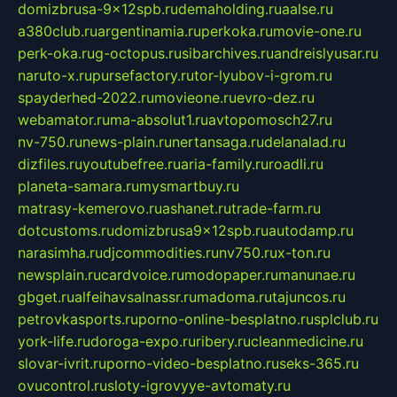
domizbrusa-9x12spb.ru
demaholding.ru
aalse.ru
a380club.ru
argentinamia.ru
perkoka.ru
movie-one.ru
perk-oka.ru
g-octopus.ru
sibarchives.ru
andreislyusar.ru
naruto-x.ru
pursefactory.ru
tor-lyubov-i-grom.ru
spayderhed-2022.ru
movieone.ru
evro-dez.ru
webamator.ru
ma-absolut1.ru
avtopomosch27.ru
nv-750.ru
news-plain.ru
nertansaga.ru
delanalad.ru
dizfiles.ru
youtubefree.ru
aria-family.ru
roadli.ru
planeta-samara.ru
mysmartbuy.ru
matrasy-kemerovo.ru
ashanet.ru
trade-farm.ru
dotcustoms.ru
domizbrusa9x12spb.ru
autodamp.ru
narasimha.ru
djcommodities.ru
nv750.ru
x-ton.ru
newsplain.ru
cardvoice.ru
modopaper.ru
manunae.ru
gbget.ru
alfeihavsalnassr.ru
madoma.ru
tajuncos.ru
petrovkasports.ru
porno-online-besplatno.ru
splclub.ru
york-life.ru
doroga-expo.ru
ribery.ru
cleanmedicine.ru
slovar-ivrit.ru
porno-video-besplatno.ru
seks-365.ru
ovucontrol.ru
sloty-igrovyye-avtomaty.ru