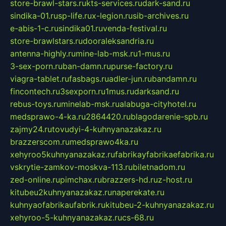
store-brawl-stars.ru
kts-services.ru
dark-sand.ru
sindika-01.ru
sp-life.ru
x-legion.ru
sib-archives.ru
e-abis-1-c.ru
sindika01.ru
venda-festival.ru
store-brawlstars.ru
dooraleksandria.ru
antenna-highly.ru
mine-lab-msk.ru
1-mus.ru
3-sex-porn.ru
ban-damn.ru
purse-factory.ru
viagra-tablet.ru
fasbags.ru
adler-jun.ru
bandamn.ru
fincontech.ru
3sexporn.ru
1mus.ru
darksand.ru
rebus-toys.ru
minelab-msk.ru
alabuga-cityhotel.ru
medsprawo-4-ka.ru
2864420.ru
blagodarenie-spb.ru
zajmy24.ru
tovudyi-4-kuhnyanazakaz.ru
brazzerscom.ru
medsprawo4ka.ru
xehyroo5kuhnyanazakaz.ru
fabrikayfabrikaefabrika.ru
vskrytie-zamkov-moskva-113.ru
biletnadom.ru
zed-online.ru
pimchax.ru
brazzers-hd.ru
z-host.ru
kitubeu2kuhnyanazakaz.ru
naperekate.ru
kuhnyaofabrikaufabrik.ru
kitubeu-2-kuhnyanazakaz.ru
xehyroo-5-kuhnyanazakaz.ru
cs-68.ru