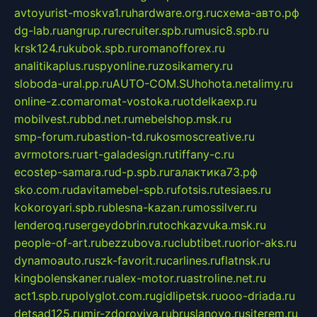
avtoyurist-moskva1.ru
hardware.org.ru
схема-авто.рф
dg-lab.ru
angrup.ru
recruiter.spb.ru
music8.spb.ru
krsk124.ru
kubok.spb.ru
romanofforex.ru
analitikaplus.ru
spyonline.ru
zosikamery.ru
sloboda-ural.pp.ru
AUTO-COM.SU
hohota.net
alimy.ru
online-z.com
aromat-vostoka.ru
otdelkaexp.ru
mobilvest.ru
bbd.net.ru
mebelshop.msk.ru
smp-forum.ru
bastion-td.ru
kosmoscreative.ru
avrmotors.ru
art-galadesign.ru
tiffany-c.ru
ecostep-samara.ru
d-p.spb.ru
галактика73.рф
sko.com.ru
davitamebel-spb.ru
fotsis.ru
tesiaes.ru
kokoroyari.spb.ru
blesna-kazan.ru
mossilver.ru
lenderoq.ru
sergeydobrin.ru
tochkazvuka.msk.ru
people-of-art.ru
bezzubova.ru
clubtibet.ru
orior-aks.ru
dynamoauto.ru
szk-favorit.ru
carlines.ru
flatnsk.ru
kingbolenskaner.ru
alex-motor.ru
astroline.net.ru
act1.spb.ru
polyglot.com.ru
gidlipetsk.ru
ooo-driada.ru
detsad125.ru
mir-zdoroviya.ru
bruslanovo.ru
siterem.ru