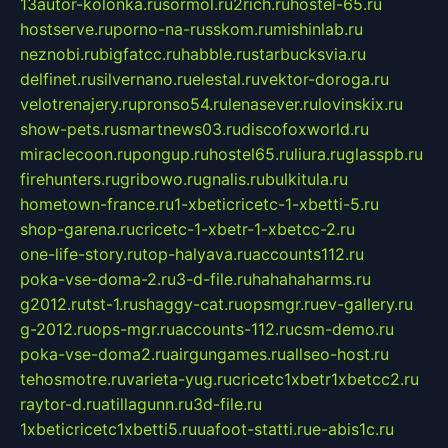
13autor-kolonka.ru
sormol.ru
2rich.ru
hostel-65.ru
hostserve.ru
porno-na-russkom.ru
mishinlab.ru
neznobi.ru
bigfatcc.ru
habble.ru
starbucksvia.ru
delfinet.ru
silvernano.ru
elestal.ru
vektor-doroga.ru
velotrenajery.ru
pronso54.ru
lenasever.ru
lovinskix.ru
show-pets.ru
smartnews03.ru
discofoxworld.ru
miraclecoon.ru
pongup.ru
hostel65.ru
liura.ru
glasspb.ru
firehunters.ru
gribowo.ru
gnalis.ru
bulkitula.ru
hometown-france.ru
1-xbeticricetc-1-xbetti-5.ru
shop-garena.ru
cricetc-1-xbetr-1-xbetcc-2.ru
one-life-story.ru
top-halyava.ru
accounts112.ru
poka-vse-doma-2.ru
3-d-file.ru
hahahaharms.ru
g2012.ru
tst-1.ru
shaggy-cat.ru
opsmgr.ru
ev-gallery.ru
g-2012.ru
ops-mgr.ru
accounts-112.ru
csm-demo.ru
poka-vse-doma2.ru
airgungames.ru
allseo-host.ru
tehosmotre.ru
varieta-yug.ru
cricetc1xbetr1xbetcc2.ru
raytor-d.ru
atillagunn.ru
3d-file.ru
1xbeticricetc1xbetti5.ru
uafoot-statti.ru
e-abis1c.ru