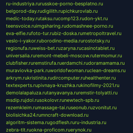
ru-industriya.ru
russkoe-porno-besplatno.ru
belgorod-day.ru
digilith.ru
pichkurovlab.ru
medic-today.ru
taksu.ru
comp123.ru
don-ykt.ru
teensvoice.ru
imgsharing.ru
domashnee-porno.ru
eva-elfie.ru
foto-tur.ru
biz-doska.ru
metropoltravel.ru
veslo-i-yakor.ru
borodino-media.ru
rostotsky.ru
regionufa.ru
weiss-bet.ru
zaryna.ru
casinotablet.ru
universalia.ru
remont-mebeli-moscow.ru
termomur.ru
clubfisher.ru
remstirufa.ru
erdamchi.ru
doramamama.ru
muraviovka-park.ru
worldofwoman.ru
clean-dreams.ru
arkrym.ru
kristinita.ru
dircomputer.ru
healthenter.ru
textexperts.ru
pivnaya-kruzhka.ru
kinofilmy-2021.ru
demolalapaluza.ru
tanyavanya.ru
remstir-tolyatti.ru
msdip.ru
jdol.ru
sokolovr.ru
newtech-spb.ru
rezemkleim.ru
massage-tai.ru
seonub.ru
zvonitut.ru
biolisichka24.ru
mncraft-download.ru
algoritm-sistema.ru
godflesh.ru
ru-industria.ru
zebra-tlt.ru
okna-proficom.ru
erynok.ru