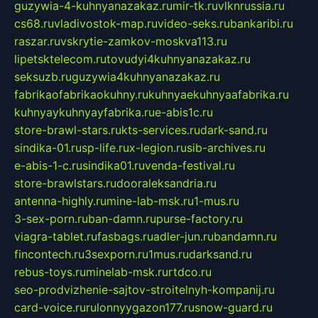
guzywia-4-kuhnyanazakaz.ru
mir-tk.ru
vlknrussia.ru
cs68.ru
vladivostok-map.ru
video-seks.ru
bankaribi.ru
raszar.ru
vskrytie-zamkov-moskva113.ru
lipetsktelecom.ru
tovudyi4kuhnyanazakaz.ru
seksuzb.ru
guzywia4kuhnyanazakaz.ru
fabrikaofabrikaokuhny.ru
kuhnyaekuhnyaafabrika.ru
kuhnyaykuhnyayfabrika.ru
e-abis1c.ru
store-brawl-stars.ru
kts-services.ru
dark-sand.ru
sindika-01.ru
sp-life.ru
x-legion.ru
sib-archives.ru
e-abis-1-c.ru
sindika01.ru
venda-festival.ru
store-brawlstars.ru
dooraleksandria.ru
antenna-highly.ru
mine-lab-msk.ru
1-mus.ru
3-sex-porn.ru
ban-damn.ru
purse-factory.ru
viagra-tablet.ru
fasbags.ru
adler-jun.ru
bandamn.ru
fincontech.ru
3sexporn.ru
1mus.ru
darksand.ru
rebus-toys.ru
minelab-msk.ru
rtdco.ru
seo-prodvizhenie-sajtov-stroitelnyh-kompanij.ru
card-voice.ru
rulonnyygazon177.ru
snow-guard.ru