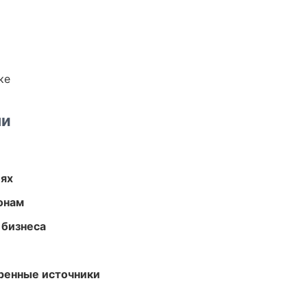
ке
ми
иях
онам
 бизнеса
еренные источники