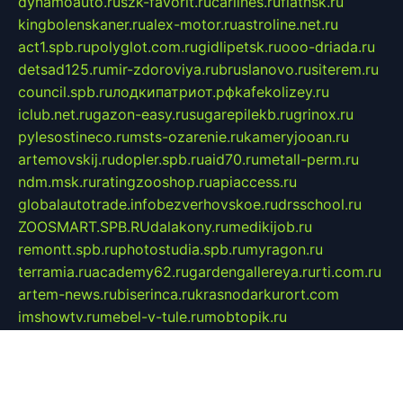
dynamoauto.ru
szk-favorit.ru
carlines.ru
flatnsk.ru
kingbolenskaner.ru
alex-motor.ru
astroline.net.ru
act1.spb.ru
polyglot.com.ru
gidlipetsk.ru
ooo-driada.ru
detsad125.ru
mir-zdoroviya.ru
bruslanovo.ru
siterem.ru
council.spb.ru
лодкипатриот.рф
kafekolizey.ru
iclub.net.ru
gazon-easy.ru
sugarepilekb.ru
grinox.ru
pylesostineco.ru
msts-ozarenie.ru
kameryjooan.ru
artemovskij.ru
dopler.spb.ru
aid70.ru
metall-perm.ru
ndm.msk.ru
ratingzooshop.ru
apiaccess.ru
globalautotrade.info
bezverhovskoe.ru
drsschool.ru
ZOOSMART.SPB.RU
dalakony.ru
medikijob.ru
remontt.spb.ru
photostudia.spb.ru
myragon.ru
terramia.ru
academy62.ru
gardengallereya.ru
rti.com.ru
artem-news.ru
biserinca.ru
krasnodarkurort.com
imshowtv.ru
mebel-v-tule.ru
mobtopik.ru
pcsecurity.net.ru
tool-sib.ru
multimetrunit.ru
sp-tour.ru
fan-cs.ru
santeh-russia.ru
symbian9.net.ru
DSHAIR.RU
tmmotors.spb.ru
xjocuricopii.com
musavtomat.msk.ru