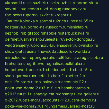
ukrasotki.ru
seksuzbek.ru
seks-uzbek.ru
porno-vk.ru
sovratili.ru
olecoon.ru
vd-dosug.ru
adonyev.ru
rbc-news.ru
porno-skvirt.ru
krospr.ru
13autor-kolonka.ru
sormol.ru
2rich.ru
hostel-65.ru
hostserve.ru
porno-na-russkom.ru
mishinlab.ru
neznobi.ru
bigfatcc.ru
habble.ru
starbucksvia.ru
delfinet.ru
silvernano.ru
elestal.ru
vektor-doroga.ru
velotrenajery.ru
pronso54.ru
lenasever.ru
lovinskix.ru
show-pets.ru
smartnews03.ru
discofoxworld.ru
miraclecoon.ru
pongup.ru
hostel65.ru
liura.ru
glasspb.ru
firehunters.ru
gribowo.ru
gnalis.ru
bulkitula.ru
hometown-france.ru
1-xbeticricetc-1-xbetti-5.ru
shop-garena.ru
cricetc-1-xbetr-1-xbetcc-2.ru
one-life-story.ru
top-halyava.ru
accounts112.ru
poka-vse-doma-2.ru
3-d-file.ru
hahahaharms.ru
g2012.ru
tst-1.ru
shaggy-cat.ru
opsmgr.ru
ev-gallery.ru
g-2012.ru
ops-mgr.ru
accounts-112.ru
csm-demo.ru
poka-vse-doma2.ru
airgungames.ru
allseo-host.ru