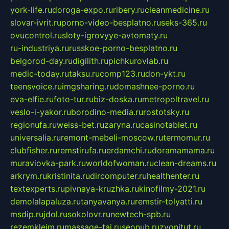
york-life.ru
doroga-expo.ru
ribery.ru
cleanmedicine.ru
slovar-ivrit.ru
porno-video-besplatno.ru
seks-365.ru
ovucontrol.ru
sloty-igrovyye-avtomaty.ru
ru-industriya.ru
russkoe-porno-besplatno.ru
belgorod-day.ru
digilith.ru
pichkurovlab.ru
medic-today.ru
taksu.ru
comp123.ru
don-ykt.ru
teensvoice.ru
imgsharing.ru
domashnee-porno.ru
eva-elfie.ru
foto-tur.ru
biz-doska.ru
metropoltravel.ru
veslo-i-yakor.ru
borodino-media.ru
rostotsky.ru
regionufa.ru
weiss-bet.ru
zaryna.ru
casinotablet.ru
universalia.ru
remont-mebeli-moscow.ru
termomur.ru
clubfisher.ru
remstirufa.ru
erdamchi.ru
doramamama.ru
muraviovka-park.ru
worldofwoman.ru
clean-dreams.ru
arkrym.ru
kristinita.ru
dircomputer.ru
healthenter.ru
textexperts.ru
pivnaya-kruzhka.ru
kinofilmy-2021.ru
demolalapaluza.ru
tanyavanya.ru
remstir-tolyatti.ru
msdip.ru
jdol.ru
sokolovr.ru
newtech-spb.ru
rezemkleim.ru
massage-tai.ru
seonub.ru
zvonitut.ru