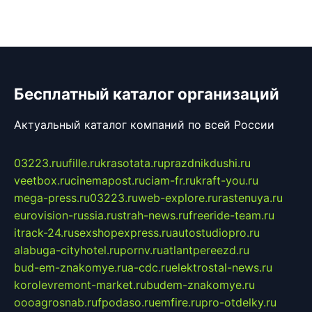
Бесплатный каталог организаций
Актуальный каталог компаний по всей России
03223.ru
ufille.ru
krasotata.ru
prazdnikdushi.ru
veetbox.ru
cinemapost.ru
ciam-fr.ru
kraft-you.ru
mega-press.ru
03223.ru
web-explore.ru
rastenuya.ru
eurovision-russia.ru
strah-news.ru
freeride-team.ru
itrack-24.ru
sexshopexpress.ru
autostudiopro.ru
alabuga-cityhotel.ru
pornv.ru
atlantpereezd.ru
bud-em-znakomye.ru
a-cdc.ru
elektrostal-news.ru
korolevremont-market.ru
budem-znakomye.ru
oooagrosnab.ru
fpodaso.ru
emfire.ru
pro-otdelky.ru