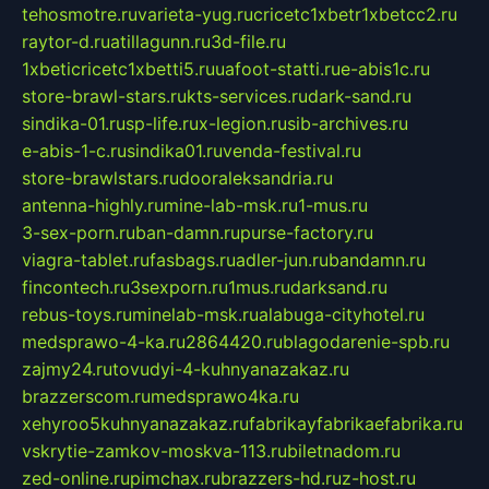
tehosmotre.ru
varieta-yug.ru
cricetc1xbetr1xbetcc2.ru
raytor-d.ru
atillagunn.ru
3d-file.ru
1xbeticricetc1xbetti5.ru
uafoot-statti.ru
e-abis1c.ru
store-brawl-stars.ru
kts-services.ru
dark-sand.ru
sindika-01.ru
sp-life.ru
x-legion.ru
sib-archives.ru
e-abis-1-c.ru
sindika01.ru
venda-festival.ru
store-brawlstars.ru
dooraleksandria.ru
antenna-highly.ru
mine-lab-msk.ru
1-mus.ru
3-sex-porn.ru
ban-damn.ru
purse-factory.ru
viagra-tablet.ru
fasbags.ru
adler-jun.ru
bandamn.ru
fincontech.ru
3sexporn.ru
1mus.ru
darksand.ru
rebus-toys.ru
minelab-msk.ru
alabuga-cityhotel.ru
medsprawo-4-ka.ru
2864420.ru
blagodarenie-spb.ru
zajmy24.ru
tovudyi-4-kuhnyanazakaz.ru
brazzerscom.ru
medsprawo4ka.ru
xehyroo5kuhnyanazakaz.ru
fabrikayfabrikaefabrika.ru
vskrytie-zamkov-moskva-113.ru
biletnadom.ru
zed-online.ru
pimchax.ru
brazzers-hd.ru
z-host.ru