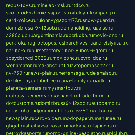
rebus-toys.ru
minelab-msk.ru
rtdco.ru
seo-prodvizhenie-sajtov-stroitelnyh-kompanij.ru
card-voice.ru
rulonnyygazon177.ru
snow-guard.ru
domizbrusa-9x12spb.ru
demaholding.ru
aalse.ru
a380club.ru
argentinamia.ru
perkoka.ru
movie-one.ru
perk-oka.ru
g-octopus.ru
sibarchives.ru
andreislyusar.ru
naruto-x.ru
pursefactory.ru
tor-lyubov-i-grom.ru
spayderhed-2022.ru
movieone.ru
evro-dez.ru
webamator.ru
ma-absolut1.ru
avtopomosch27.ru
nv-750.ru
news-plain.ru
nertansaga.ru
delanalad.ru
dizfiles.ru
youtubefree.ru
aria-family.ru
roadli.ru
planeta-samara.ru
mysmartbuy.ru
matrasy-kemerovo.ru
ashanet.ru
trade-farm.ru
dotcustoms.ru
domizbrusa9x12spb.ru
autodamp.ru
narasimha.ru
djcommodities.ru
nv750.ru
x-ton.ru
newsplain.ru
cardvoice.ru
modopaper.ru
manunae.ru
gbget.ru
alfeihavsalnassr.ru
madoma.ru
tajuncos.ru
petrovkasports.ru
porno-online-besplatno.ru
splclub.ru