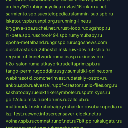
archery161.ru
bigencyclica.ru
vlast16.ru
korru.net
sarmiento.spb.su
extelopedia.ru
lammin-suo.spb.ru
iskatour.spb.ru
snpi.org.ru
running-line.ru
krygeva-spa.ru
chel.net.ru
rust-loco.ru
dugshop.ru
hl-beta.spb.ru
school494.spb.ru
mymubaby.ru
epoha-metalband.ru
ngr.spb.ru
rusgosnews.com
dieselvostok.ru
24hostel.msk.ru
w-dev.ru
f-ship.ru
regsmi.ru
filmnetwork.ru
malinasp.ru
kinosvin.ru
h2o-salon.ru
malutkayork.ru
deltaprim.spb.ru
tango-perm.ru
gooddir.ru
sgv.su
multiki-online.com
webkrasotki.com
cherinvest.ru
detskiy-ostrov.ru
ankou.spb.ru
alvesta1.ru
pdf-creator.ru
nix-files.org.ru
sakhatoday.ru
elektrikersymboler.ru
sputnikyes.ru
golf2club.msk.ru
aeforums.ru
zallclub.ru
multimodal.msk.ru
habaigry.ru
haikko.ru
sobakopedia.ru
isz-fest.ru
ewnc.info
screensaver-clock.net.ru
volnav.spb.ru
comnat.ru
npf.net.ru
7bit.pp.ru
kalugatur.ru
tesiaes.ru
card.com.ru
kazanka.spb.ru