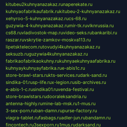
kitubeu2kuhnyanazakaz.ru
naperekate.ru
kuhnyaofabrikaufabrik.ru
kitubeu-2-kuhnyanazakaz.ru
xehyroo-5-kuhnyanazakaz.ru
cs-68.ru
guzywia-4-kuhnyanazakaz.ru
mir-tk.ru
vlknrussia.ru
cs68.ru
vladivostok-map.ru
video-seks.ru
bankaribi.ru
raszar.ru
vskrytie-zamkov-moskva113.ru
lipetsktelecom.ru
tovudyi4kuhnyanazakaz.ru
seksuzb.ru
guzywia4kuhnyanazakaz.ru
fabrikaofabrikaokuhny.ru
kuhnyaekuhnyaafabrika.ru
kuhnyaykuhnyayfabrika.ru
e-abis1c.ru
store-brawl-stars.ru
kts-services.ru
dark-sand.ru
sindika-01.ru
sp-life.ru
x-legion.ru
sib-archives.ru
e-abis-1-c.ru
sindika01.ru
venda-festival.ru
store-brawlstars.ru
dooraleksandria.ru
antenna-highly.ru
mine-lab-msk.ru
1-mus.ru
3-sex-porn.ru
ban-damn.ru
purse-factory.ru
viagra-tablet.ru
fasbags.ru
adler-jun.ru
bandamn.ru
fincontech.ru
3sexporn.ru
1mus.ru
darksand.ru