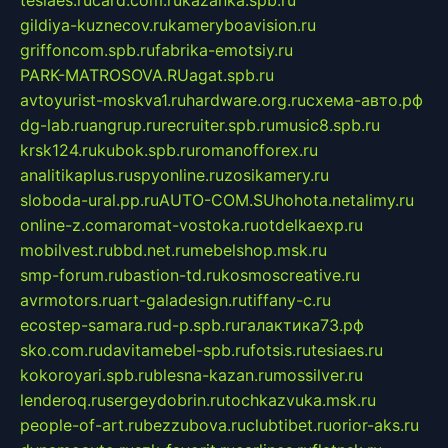
gildiya-kuznecov.ru
kameryboavision.ru
griffoncom.spb.ru
fabrika-emotsiy.ru
PARK-MATROSOVA.RU
agat.spb.ru
avtoyurist-moskva1.ru
hardware.org.ru
схема-авто.рф
dg-lab.ru
angrup.ru
recruiter.spb.ru
music8.spb.ru
krsk124.ru
kubok.spb.ru
romanofforex.ru
analitikaplus.ru
spyonline.ru
zosikamery.ru
sloboda-ural.pp.ru
AUTO-COM.SU
hohota.net
alimy.ru
online-z.com
aromat-vostoka.ru
otdelkaexp.ru
mobilvest.ru
bbd.net.ru
mebelshop.msk.ru
smp-forum.ru
bastion-td.ru
kosmoscreative.ru
avrmotors.ru
art-galadesign.ru
tiffany-c.ru
ecostep-samara.ru
d-p.spb.ru
галактика73.рф
sko.com.ru
davitamebel-spb.ru
fotsis.ru
tesiaes.ru
kokoroyari.spb.ru
blesna-kazan.ru
mossilver.ru
lenderoq.ru
sergeydobrin.ru
tochkazvuka.msk.ru
people-of-art.ru
bezzubova.ru
clubtibet.ru
orior-aks.ru