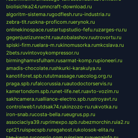
biolisichka24.ru
mncraft-download.ru
algoritm-sistema.ru
godflesh.ru
ru-industria.ru
zebra-tlt.ru
okna-proficom.ru
erynok.ru
onlinekinospace.ru
startupstudio-fefu.ru
zarges-ru.ru
gegenjustizunrecht.ru
autobalashov.ru
utrovortu.ru
spiski-firm.ru
elara-m.ru
kinomusorka.ru
mkcslava.ru
2bets.ru
vintovoykompressor.ru
birminghamvsfulham.ru
sarmat-komp.ru
pioneeri.ru
amadis-chocolate.ru
shkurki-karakulya.ru
kanotiforet.spb.ru
tutmassage.ru
ecolog.org.ru
praga.spb.ru
falcorussia.ru
autodoctorservis.ru
kamertondom.spb.ru
net-life.net.ru
avto-vozim.ru
sakhcamera.ru
alliance-electro.spb.ru
stroyavt.ru
controlweb1.ru
tdsak74.ru
kinzozo-ru.ru
kvotka.ru
iron-snab.ru
costa-bella.ru
eugrus.pp.ru
associaciya39.ru
primexpo.spb.ru
bezmorchin.ru
ia2.ru
cpt21.ru
ispecspb.ru
regahost.ru
kolosok-elita.ru
tae-kwon.ru
consrio.com.ru
insiam.ru
avegainfo.ru