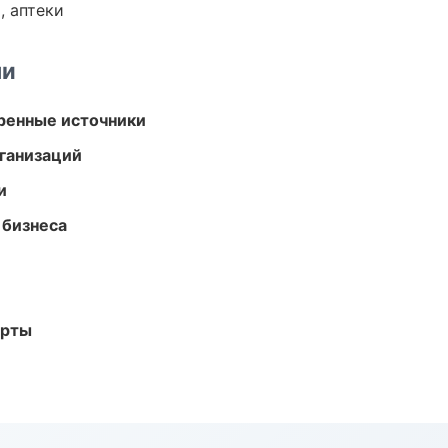
, аптеки
ми
еренные источники
ганизаций
и
 бизнеса
арты