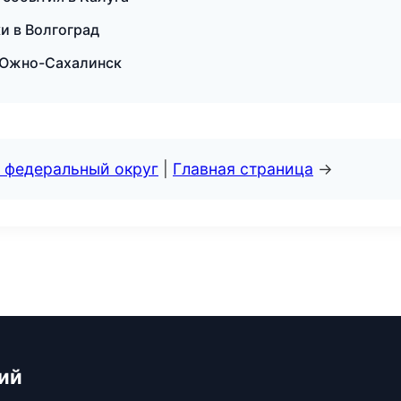
и в Волгоград
в Южно-Сахалинск
 федеральный округ
|
Главная страница
→
ий