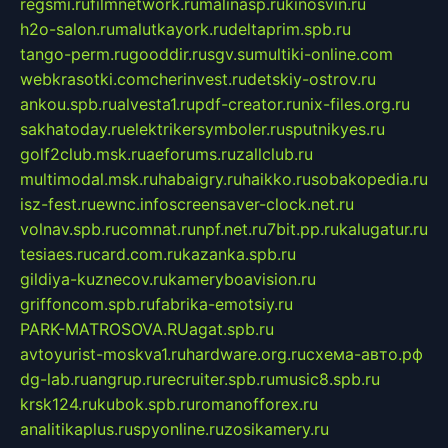
regsmi.ru
filmnetwork.ru
malinasp.ru
kinosvin.ru
h2o-salon.ru
malutkayork.ru
deltaprim.spb.ru
tango-perm.ru
gooddir.ru
sgv.su
multiki-online.com
webkrasotki.com
cherinvest.ru
detskiy-ostrov.ru
ankou.spb.ru
alvesta1.ru
pdf-creator.ru
nix-files.org.ru
sakhatoday.ru
elektrikersymboler.ru
sputnikyes.ru
golf2club.msk.ru
aeforums.ru
zallclub.ru
multimodal.msk.ru
habaigry.ru
haikko.ru
sobakopedia.ru
isz-fest.ru
ewnc.info
screensaver-clock.net.ru
volnav.spb.ru
comnat.ru
npf.net.ru
7bit.pp.ru
kalugatur.ru
tesiaes.ru
card.com.ru
kazanka.spb.ru
gildiya-kuznecov.ru
kameryboavision.ru
griffoncom.spb.ru
fabrika-emotsiy.ru
PARK-MATROSOVA.RU
agat.spb.ru
avtoyurist-moskva1.ru
hardware.org.ru
схема-авто.рф
dg-lab.ru
angrup.ru
recruiter.spb.ru
music8.spb.ru
krsk124.ru
kubok.spb.ru
romanofforex.ru
analitikaplus.ru
spyonline.ru
zosikamery.ru