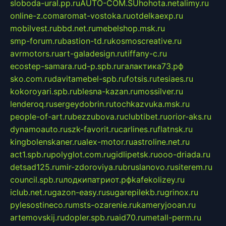
sloboda-ural.pp.ru
AUTO-COM.SU
hohota.net
alimy.ru
online-z.com
aromat-vostoka.ru
otdelkaexp.ru
mobilvest.ru
bbd.net.ru
mebelshop.msk.ru
smp-forum.ru
bastion-td.ru
kosmoscreative.ru
avrmotors.ru
art-galadesign.ru
tiffany-c.ru
ecostep-samara.ru
d-p.spb.ru
галактика73.рф
sko.com.ru
davitamebel-spb.ru
fotsis.ru
tesiaes.ru
kokoroyari.spb.ru
blesna-kazan.ru
mossilver.ru
lenderoq.ru
sergeydobrin.ru
tochkazvuka.msk.ru
people-of-art.ru
bezzubova.ru
clubtibet.ru
orior-aks.ru
dynamoauto.ru
szk-favorit.ru
carlines.ru
flatnsk.ru
kingbolenskaner.ru
alex-motor.ru
astroline.net.ru
act1.spb.ru
polyglot.com.ru
gidlipetsk.ru
ooo-driada.ru
detsad125.ru
mir-zdoroviya.ru
bruslanovo.ru
siterem.ru
council.spb.ru
лодкипатриот.рф
kafekolizey.ru
iclub.net.ru
gazon-easy.ru
sugarepilekb.ru
grinox.ru
pylesostineco.ru
msts-ozarenie.ru
kameryjooan.ru
artemovskij.ru
dopler.spb.ru
aid70.ru
metall-perm.ru