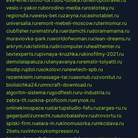
veslo-i-yakor.ru
borodino-media.ru
rostotsky.ru
regionufa.ru
weiss-bet.ru
zaryna.ru
casinotablet.ru
universalia.ru
remont-mebeli-moscow.ru
termomur.ru
clubfisher.ru
remstirufa.ru
erdamchi.ru
doramamama.ru
muraviovka-park.ru
worldofwoman.ru
clean-dreams.ru
arkrym.ru
kristinita.ru
dircomputer.ru
healthenter.ru
textexperts.ru
pivnaya-kruzhka.ru
kinofilmy-2021.ru
demolalapaluza.ru
tanyavanya.ru
remstir-tolyatti.ru
msdip.ru
jdol.ru
sokolovr.ru
newtech-spb.ru
rezemkleim.ru
massage-tai.ru
seonub.ru
zvonitut.ru
biolisichka24.ru
mncraft-download.ru
algoritm-sistema.ru
godflesh.ru
ru-industria.ru
zebra-tlt.ru
okna-proficom.ru
erynok.ru
onlinekinospace.ru
startupstudio-fefu.ru
zarges-ru.ru
gegenjustizunrecht.ru
autobalashov.ru
utrovortu.ru
spiski-firm.ru
elara-m.ru
kinomusorka.ru
mkcslava.ru
2bets.ru
vintovoykompressor.ru