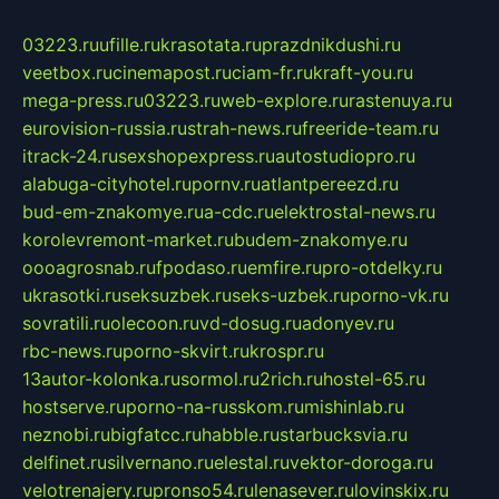
03223.ru
ufille.ru
krasotata.ru
prazdnikdushi.ru
veetbox.ru
cinemapost.ru
ciam-fr.ru
kraft-you.ru
mega-press.ru
03223.ru
web-explore.ru
rastenuya.ru
eurovision-russia.ru
strah-news.ru
freeride-team.ru
itrack-24.ru
sexshopexpress.ru
autostudiopro.ru
alabuga-cityhotel.ru
pornv.ru
atlantpereezd.ru
bud-em-znakomye.ru
a-cdc.ru
elektrostal-news.ru
korolevremont-market.ru
budem-znakomye.ru
oooagrosnab.ru
fpodaso.ru
emfire.ru
pro-otdelky.ru
ukrasotki.ru
seksuzbek.ru
seks-uzbek.ru
porno-vk.ru
sovratili.ru
olecoon.ru
vd-dosug.ru
adonyev.ru
rbc-news.ru
porno-skvirt.ru
krospr.ru
13autor-kolonka.ru
sormol.ru
2rich.ru
hostel-65.ru
hostserve.ru
porno-na-russkom.ru
mishinlab.ru
neznobi.ru
bigfatcc.ru
habble.ru
starbucksvia.ru
delfinet.ru
silvernano.ru
elestal.ru
vektor-doroga.ru
velotrenajery.ru
pronso54.ru
lenasever.ru
lovinskix.ru