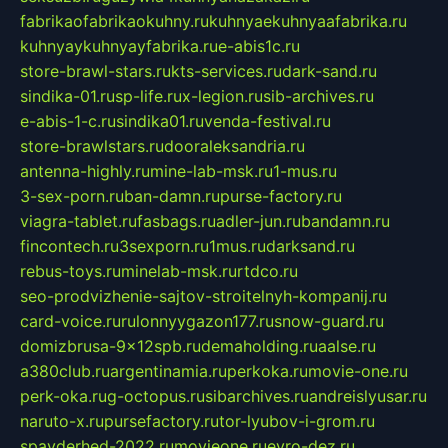
fabrikaofabrikaokuhny.ru
kuhnyaekuhnyaafabrika.ru
kuhnyaykuhnyayfabrika.ru
e-abis1c.ru
store-brawl-stars.ru
kts-services.ru
dark-sand.ru
sindika-01.ru
sp-life.ru
x-legion.ru
sib-archives.ru
e-abis-1-c.ru
sindika01.ru
venda-festival.ru
store-brawlstars.ru
dooraleksandria.ru
antenna-highly.ru
mine-lab-msk.ru
1-mus.ru
3-sex-porn.ru
ban-damn.ru
purse-factory.ru
viagra-tablet.ru
fasbags.ru
adler-jun.ru
bandamn.ru
fincontech.ru
3sexporn.ru
1mus.ru
darksand.ru
rebus-toys.ru
minelab-msk.ru
rtdco.ru
seo-prodvizhenie-sajtov-stroitelnyh-kompanij.ru
card-voice.ru
rulonnyygazon177.ru
snow-guard.ru
domizbrusa-9x12spb.ru
demaholding.ru
aalse.ru
a380club.ru
argentinamia.ru
perkoka.ru
movie-one.ru
perk-oka.ru
g-octopus.ru
sibarchives.ru
andreislyusar.ru
naruto-x.ru
pursefactory.ru
tor-lyubov-i-grom.ru
spayderhed-2022.ru
movieone.ru
evro-dez.ru