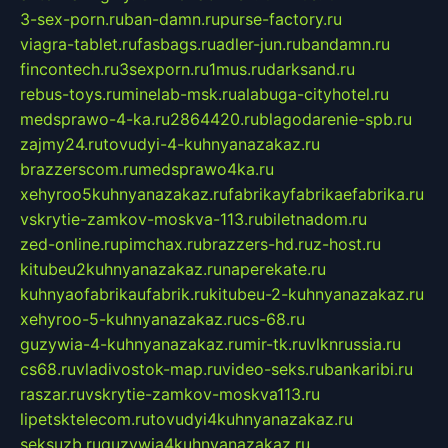
3-sex-porn.ru
ban-damn.ru
purse-factory.ru
viagra-tablet.ru
fasbags.ru
adler-jun.ru
bandamn.ru
fincontech.ru
3sexporn.ru
1mus.ru
darksand.ru
rebus-toys.ru
minelab-msk.ru
alabuga-cityhotel.ru
medsprawo-4-ka.ru
2864420.ru
blagodarenie-spb.ru
zajmy24.ru
tovudyi-4-kuhnyanazakaz.ru
brazzerscom.ru
medsprawo4ka.ru
xehyroo5kuhnyanazakaz.ru
fabrikayfabrikaefabrika.ru
vskrytie-zamkov-moskva-113.ru
biletnadom.ru
zed-online.ru
pimchax.ru
brazzers-hd.ru
z-host.ru
kitubeu2kuhnyanazakaz.ru
naperekate.ru
kuhnyaofabrikaufabrik.ru
kitubeu-2-kuhnyanazakaz.ru
xehyroo-5-kuhnyanazakaz.ru
cs-68.ru
guzywia-4-kuhnyanazakaz.ru
mir-tk.ru
vlknrussia.ru
cs68.ru
vladivostok-map.ru
video-seks.ru
bankaribi.ru
raszar.ru
vskrytie-zamkov-moskva113.ru
lipetsktelecom.ru
tovudyi4kuhnyanazakaz.ru
seksuzb.ru
guzywia4kuhnyanazakaz.ru