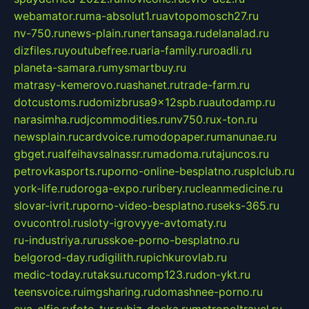
webamator.ru
ma-absolut1.ru
avtopomosch27.ru
nv-750.ru
news-plain.ru
nertansaga.ru
delanalad.ru
dizfiles.ru
youtubefree.ru
aria-family.ru
roadli.ru
planeta-samara.ru
mysmartbuy.ru
matrasy-kemerovo.ru
ashanet.ru
trade-farm.ru
dotcustoms.ru
domizbrusa9x12spb.ru
autodamp.ru
narasimha.ru
djcommodities.ru
nv750.ru
x-ton.ru
newsplain.ru
cardvoice.ru
modopaper.ru
manunae.ru
gbget.ru
alfeihavsalnassr.ru
madoma.ru
tajuncos.ru
petrovkasports.ru
porno-online-besplatno.ru
splclub.ru
york-life.ru
doroga-expo.ru
ribery.ru
cleanmedicine.ru
slovar-ivrit.ru
porno-video-besplatno.ru
seks-365.ru
ovucontrol.ru
sloty-igrovyye-avtomaty.ru
ru-industriya.ru
russkoe-porno-besplatno.ru
belgorod-day.ru
digilith.ru
pichkurovlab.ru
medic-today.ru
taksu.ru
comp123.ru
don-ykt.ru
teensvoice.ru
imgsharing.ru
domashnee-porno.ru
eva-elfie.ru
foto-tur.ru
biz-doska.ru
metropoltravel.ru