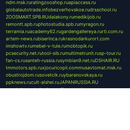
ndm.msk.ru
ratingzooshop.ru
apiaccess.ru
globalautotrade.info
bezverhovskoe.ru
drsschool.ru
ZOOSMART.SPB.RU
dalakony.ru
medikijob.ru
remontt.spb.ru
photostudia.spb.ru
myragon.ru
terramia.ru
academy62.ru
gardengallereya.ru
rti.com.ru
artem-news.ru
biserinca.ru
krasnodarkurort.com
imshowtv.ru
mebel-v-tule.ru
mobtopik.ru
pcsecurity.net.ru
tool-sib.ru
multimetrunit.ru
sp-tour.ru
fan-cs.ru
santeh-russia.ru
symbian9.net.ru
DSHAIR.RU
tmmotors.spb.ru
xjocuricopii.com
musavtomat.msk.ru
obustrojdom.ru
sovetcik.ru
ybaranovskaya.ru
ppknews.ru
cult-alshei.ru
JAPANRUSSIA.RU
proekciyamebel.ru
imper-finans.ru
rim.org.ru
glamourai.ru
brassminus.ru
zabor-pro.ru
ftn.pp.ru
dorogoe58.ru
laimengpacker.ru
kuzova-zapchasti.ru
sageerp.ru
taxodrom.ru
dsrazvitie.ru
hardcity.net.ru
ratinghomegames.ru
topservice25.ru
gubernyan.ru
gtglasslined.ru
ii4.ru
tssport.spb.ru
andorra24.com