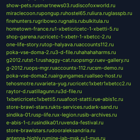
show-pets.ru
smartnews03.ru
discofoxworld.ru
miraclecoon.ru
pongup.ru
hostel65.ru
liura.ru
glasspb.ru
firehunters.ru
gribowo.ru
gnalis.ru
bulkitula.ru
hometown-france.ru
1-xbeticricetc-1-xbetti-5.ru
shop-garena.ru
cricetc-1-xbetr-1-xbetcc-2.ru
one-life-story.ru
top-halyava.ru
accounts112.ru
poka-vse-doma-2.ru
3-d-file.ru
hahahaharms.ru
g2012.ru
tst-1.ru
shaggy-cat.ru
opsmgr.ru
ev-gallery.ru
g-2012.ru
ops-mgr.ru
accounts-112.ru
csm-demo.ru
poka-vse-doma2.ru
airgungames.ru
allseo-host.ru
tehosmotre.ru
varieta-yug.ru
cricetc1xbetr1xbetcc2.ru
raytor-d.ru
atillagunn.ru
3d-file.ru
1xbeticricetc1xbetti5.ru
uafoot-statti.ru
e-abis1c.ru
store-brawl-stars.ru
kts-services.ru
dark-sand.ru
sindika-01.ru
sp-life.ru
x-legion.ru
sib-archives.ru
e-abis-1-c.ru
sindika01.ru
venda-festival.ru
store-brawlstars.ru
dooraleksandria.ru
antenna-highly.ru
mine-lab-msk.ru
1-mus.ru