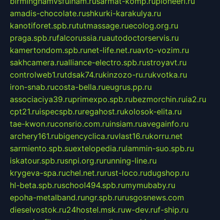
birminghamvsfulham.ru
sarmat-komp.ru
pioneeri.ru
amadis-chocolate.ru
shkurki-karakulya.ru
kanotiforet.spb.ru
tutmassage.ru
ecolog.org.ru
praga.spb.ru
falcorussia.ru
autodoctorservis.ru
kamertondom.spb.ru
net-life.net.ru
avto-vozim.ru
sakhcamera.ru
alliance-electro.spb.ru
stroyavt.ru
controlweb1.ru
tdsak74.ru
kinzozo-ru.ru
kvotka.ru
iron-snab.ru
costa-bella.ru
eugrus.pp.ru
associaciya39.ru
primexpo.spb.ru
bezmorchin.ru
ia2.ru
cpt21.ru
ispecspb.ru
regahost.ru
kolosok-elita.ru
tae-kwon.ru
consrio.com.ru
insiam.ru
avegainfo.ru
archery161.ru
bigencyclica.ru
vlast16.ru
korru.net
sarmiento.spb.su
extelopedia.ru
lammin-suo.spb.ru
iskatour.spb.ru
snpi.org.ru
running-line.ru
krygeva-spa.ru
chel.net.ru
rust-loco.ru
dugshop.ru
hl-beta.spb.ru
school494.spb.ru
mymubaby.ru
epoha-metalband.ru
ngr.spb.ru
rusgosnews.com
dieselvostok.ru
24hostel.msk.ru
w-dev.ru
f-ship.ru