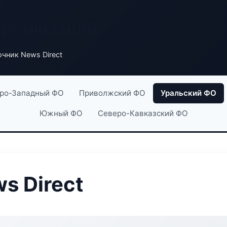
организаций
чник News Direct
ро-Западный ФО
Приволжский ФО
Уральский ФО
Южный ФО
Северо-Кавказский ФО
s Direct