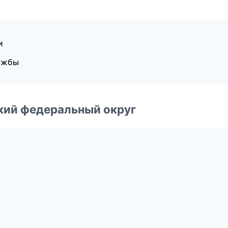
и
лужбы
ский федеральный округ