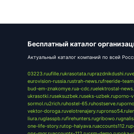
Бесплатный каталог организац
Актуальный каталог компаний по всей Рос
03223.ru
ufille.ru
krasotata.ru
prazdnikdushi.ru
v
eurovision-russia.ru
strah-news.ru
freeride-team
bud-em-znakomye.ru
a-cdc.ru
elektrostal-news.
ukrasotki.ru
seksuzbek.ru
seks-uzbek.ru
porno-v
sormol.ru
2rich.ru
hostel-65.ru
hostserve.ru
porno
vektor-doroga.ru
velotrenajery.ru
pronso54.ru
le
liura.ru
glasspb.ru
firehunters.ru
gribowo.ru
gnalis
one-life-story.ru
top-halyava.ru
accounts112.ru
p
ops-mgr.ru
accounts-112.ru
csm-demo.ru
poka-v