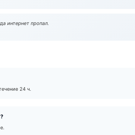
да интернет пропал.
течение 24 ч.
е?
е.