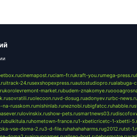
ий
сии
eetbox.ru
cinemapost.ru
ciam-fr.ru
kraft-you.ru
mega-press.ru
.ru
itrack-24.ru
sexshopexpress.ru
autostudiopro.ru
alabuga-ci
ru
korolevremont-market.ru
budem-znakomye.ru
oooagrosna
k.ru
sovratili.ru
olecoon.ru
vd-dosug.ru
adonyev.ru
rbc-news.r
-na-russkom.ru
mishinlab.ru
neznobi.ru
bigfatcc.ru
habble.ru
s
nasever.ru
lovinskix.ru
show-pets.ru
smartnews03.ru
discofox
.ru
bulkitula.ru
hometown-france.ru
1-xbeticricetc-1-xbetti-5.
oka-vse-doma-2.ru
3-d-file.ru
hahahaharms.ru
g2012.ru
tst-1.
se-doma2.ru
airgungames.ru
allseo-host.ru
tehosmotre.ru
var