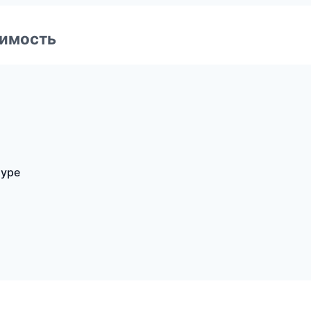
имость
муре