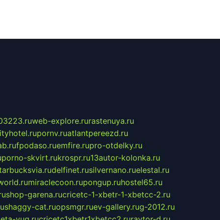
03223.ru
web-explore.ru
rastenuya.ru
tyhotel.ru
pornv.ru
atlantpereezd.ru
b.ru
fpodaso.ru
emfire.ru
pro-otdelky.ru
u
porno-skvirt.ru
krospr.ru
13autor-kolonka.ru
tarbucksvia.ru
delfinet.ru
silvernano.ru
elestal.ru
world.ru
miraclecoon.ru
pongup.ru
hostel65.ru
ru
shop-garena.ru
cricetc-1-xbetr-1-xbetcc-2.ru
ru
shaggy-cat.ru
opsmgr.ru
ev-gallery.ru
g-2012.ru
ieta-yug.ru
cricetc1xbetr1xbetcc2.ru
raytor-d.ru