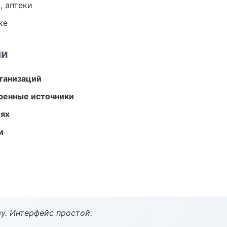
, аптеки
ке
ми
ганизаций
еренные источники
иях
и
у. Интерфейс простой.