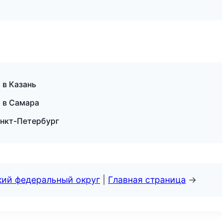
 в Казань
т в Самара
анкт-Петербург
кий федеральный округ
|
Главная страница
→