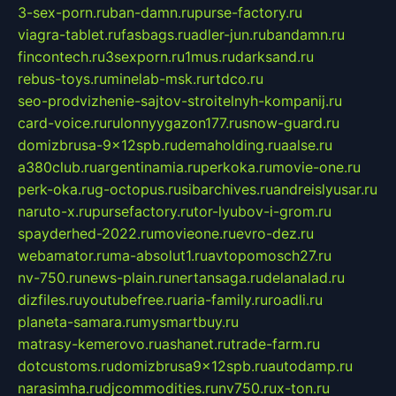
3-sex-porn.ru
ban-damn.ru
purse-factory.ru
viagra-tablet.ru
fasbags.ru
adler-jun.ru
bandamn.ru
fincontech.ru
3sexporn.ru
1mus.ru
darksand.ru
rebus-toys.ru
minelab-msk.ru
rtdco.ru
seo-prodvizhenie-sajtov-stroitelnyh-kompanij.ru
card-voice.ru
rulonnyygazon177.ru
snow-guard.ru
domizbrusa-9x12spb.ru
demaholding.ru
aalse.ru
a380club.ru
argentinamia.ru
perkoka.ru
movie-one.ru
perk-oka.ru
g-octopus.ru
sibarchives.ru
andreislyusar.ru
naruto-x.ru
pursefactory.ru
tor-lyubov-i-grom.ru
spayderhed-2022.ru
movieone.ru
evro-dez.ru
webamator.ru
ma-absolut1.ru
avtopomosch27.ru
nv-750.ru
news-plain.ru
nertansaga.ru
delanalad.ru
dizfiles.ru
youtubefree.ru
aria-family.ru
roadli.ru
planeta-samara.ru
mysmartbuy.ru
matrasy-kemerovo.ru
ashanet.ru
trade-farm.ru
dotcustoms.ru
domizbrusa9x12spb.ru
autodamp.ru
narasimha.ru
djcommodities.ru
nv750.ru
x-ton.ru