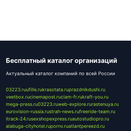
Бесплатный каталог организаций
Актуальный каталог компаний по всей России
03223.ru
ufille.ru
krasotata.ru
prazdnikdushi.ru
veetbox.ru
cinemapost.ru
ciam-fr.ru
kraft-you.ru
mega-press.ru
03223.ru
web-explore.ru
rastenuya.ru
eurovision-russia.ru
strah-news.ru
freeride-team.ru
itrack-24.ru
sexshopexpress.ru
autostudiopro.ru
alabuga-cityhotel.ru
pornv.ru
atlantpereezd.ru