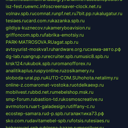
isz-fest.ru
ewnc.info
screensaver-clock.net.ru
volnav.spb.ru
comnat.ru
npf.net.ru
7bit.pp.ru
kalugatur.ru
tesiaes.ru
card.com.ru
kazanka.spb.ru
gildiya-kuznecov.ru
kameryboavision.ru
griffoncom.spb.ru
fabrika-emotsiy.ru
PARK-MATROSOVA.RU
agat.spb.ru
avtoyurist-moskva1.ru
hardware.org.ru
схема-авто.рф
dg-lab.ru
angrup.ru
recruiter.spb.ru
music8.spb.ru
krsk124.ru
kubok.spb.ru
romanofforex.ru
analitikaplus.ru
spyonline.ru
zosikamery.ru
sloboda-ural.pp.ru
AUTO-COM.SU
hohota.net
alimy.ru
online-z.com
aromat-vostoka.ru
otdelkaexp.ru
mobilvest.ru
bbd.net.ru
mebelshop.msk.ru
smp-forum.ru
bastion-td.ru
kosmoscreative.ru
avrmotors.ru
art-galadesign.ru
tiffany-c.ru
ecostep-samara.ru
d-p.spb.ru
галактика73.рф
sko.com.ru
davitamebel-spb.ru
fotsis.ru
tesiaes.ru
kokoroyari.spb.ru
blesna-kazan.ru
mossilver.ru