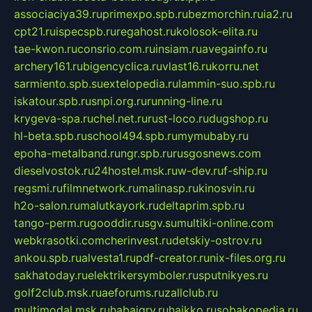
associaciya39.ru
primexpo.spb.ru
bezmorchin.ru
ia2.ru
cpt21.ru
ispecspb.ru
regahost.ru
kolosok-elita.ru
tae-kwon.ru
consrio.com.ru
insiam.ru
avegainfo.ru
archery161.ru
bigencyclica.ru
vlast16.ru
korru.net
sarmiento.spb.su
extelopedia.ru
lammin-suo.spb.ru
iskatour.spb.ru
snpi.org.ru
running-line.ru
krygeva-spa.ru
chel.net.ru
rust-loco.ru
dugshop.ru
hl-beta.spb.ru
school494.spb.ru
mymubaby.ru
epoha-metalband.ru
ngr.spb.ru
rusgosnews.com
dieselvostok.ru
24hostel.msk.ru
w-dev.ru
f-ship.ru
regsmi.ru
filmnetwork.ru
malinasp.ru
kinosvin.ru
h2o-salon.ru
malutkayork.ru
deltaprim.spb.ru
tango-perm.ru
gooddir.ru
sgv.su
multiki-online.com
webkrasotki.com
cherinvest.ru
detskiy-ostrov.ru
ankou.spb.ru
alvesta1.ru
pdf-creator.ru
nix-files.org.ru
sakhatoday.ru
elektrikersymboler.ru
sputnikyes.ru
golf2club.msk.ru
aeforums.ru
zallclub.ru
multimodal.msk.ru
habaigry.ru
haikko.ru
sobakopedia.ru