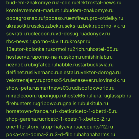
bud-em-znakomye.ru
a-cdc.ru
elektrostal-news.ru
korolevremont-market.ru
budem-znakomye.ru
oooagrosnab.ru
fpodaso.ru
emfire.ru
pro-otdelky.ru
ukrasotki.ru
seksuzbek.ru
seks-uzbek.ru
porno-vk.ru
sovratili.ru
olecoon.ru
vd-dosug.ru
adonyev.ru
rbc-news.ru
porno-skvirt.ru
krospr.ru
13autor-kolonka.ru
sormol.ru
2rich.ru
hostel-65.ru
hostserve.ru
porno-na-russkom.ru
mishinlab.ru
neznobi.ru
bigfatcc.ru
habble.ru
starbucksvia.ru
delfinet.ru
silvernano.ru
elestal.ru
vektor-doroga.ru
velotrenajery.ru
pronso54.ru
lenasever.ru
lovinskix.ru
show-pets.ru
smartnews03.ru
discofoxworld.ru
miraclecoon.ru
pongup.ru
hostel65.ru
liura.ru
glasspb.ru
firehunters.ru
gribowo.ru
gnalis.ru
bulkitula.ru
hometown-france.ru
1-xbeticricetc-1-xbetti-5.ru
shop-garena.ru
cricetc-1-xbetr-1-xbetcc-2.ru
one-life-story.ru
top-halyava.ru
accounts112.ru
poka-vse-doma-2.ru
3-d-file.ru
hahahaharms.ru