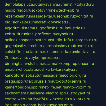
demolalapaluza.ru
tanyavanya.ru
remstir-tolyatti.ru
msdip.ru
jdol.ru
sokolovr.ru
newtech-spb.ru
rezemkleim.ru
massage-tai.ru
seonub.ru
zvonitut.ru
biolisichka24.ru
mncraft-download.ru
algoritm-sistema.ru
godflesh.ru
ru-industria.ru
zebra-tlt.ru
okna-proficom.ru
erynok.ru
onlinekinospace.ru
startupstudio-fefu.ru
zarges-ru.ru
gegenjustizunrecht.ru
autobalashov.ru
utrovortu.ru
spiski-firm.ru
elara-m.ru
kinomusorka.ru
mkcslava.ru
2bets.ru
vintovoykompressor.ru
birminghamvsfulham.ru
sarmat-komp.ru
pioneeri.ru
amadis-chocolate.ru
shkurki-karakulya.ru
kanotiforet.spb.ru
tutmassage.ru
ecolog.org.ru
praga.spb.ru
falcorussia.ru
autodoctorservis.ru
kamertondom.spb.ru
net-life.net.ru
avto-vozim.ru
sakhcamera.ru
alliance-electro.spb.ru
stroyavt.ru
controlweb1.ru
tdsak74.ru
kinzozo-ru.ru
kvotka.ru
iron-snab.ru
costa-bella.ru
eugrus.pp.ru