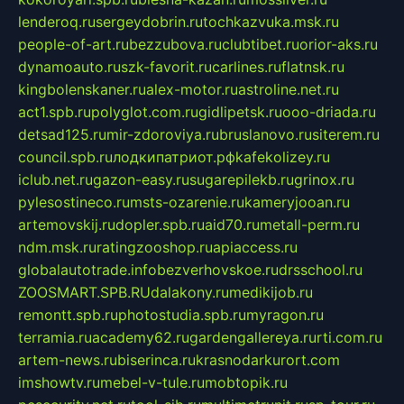
lenderoq.ru
sergeydobrin.ru
tochkazvuka.msk.ru
people-of-art.ru
bezzubova.ru
clubtibet.ru
orior-aks.ru
dynamoauto.ru
szk-favorit.ru
carlines.ru
flatnsk.ru
kingbolenskaner.ru
alex-motor.ru
astroline.net.ru
act1.spb.ru
polyglot.com.ru
gidlipetsk.ru
ooo-driada.ru
detsad125.ru
mir-zdoroviya.ru
bruslanovo.ru
siterem.ru
council.spb.ru
лодкипатриот.рф
kafekolizey.ru
iclub.net.ru
gazon-easy.ru
sugarepilekb.ru
grinox.ru
pylesostineco.ru
msts-ozarenie.ru
kameryjooan.ru
artemovskij.ru
dopler.spb.ru
aid70.ru
metall-perm.ru
ndm.msk.ru
ratingzooshop.ru
apiaccess.ru
globalautotrade.info
bezverhovskoe.ru
drsschool.ru
ZOOSMART.SPB.RU
dalakony.ru
medikijob.ru
remontt.spb.ru
photostudia.spb.ru
myragon.ru
terramia.ru
academy62.ru
gardengallereya.ru
rti.com.ru
artem-news.ru
biserinca.ru
krasnodarkurort.com
imshowtv.ru
mebel-v-tule.ru
mobtopik.ru