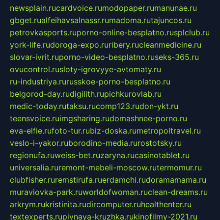
newsplain.ru
cardvoice.ru
modopaper.ru
manunae.ru
gbget.ru
alfeihavsalnassr.ru
madoma.ru
tajuncos.ru
petrovkasports.ru
porno-online-besplatno.ru
splclub.ru
york-life.ru
doroga-expo.ru
ribery.ru
cleanmedicine.ru
slovar-ivrit.ru
porno-video-besplatno.ru
seks-365.ru
ovucontrol.ru
sloty-igrovyye-avtomaty.ru
ru-industriya.ru
russkoe-porno-besplatno.ru
belgorod-day.ru
digilith.ru
pichkurovlab.ru
medic-today.ru
taksu.ru
comp123.ru
don-ykt.ru
teensvoice.ru
imgsharing.ru
domashnee-porno.ru
eva-elfie.ru
foto-tur.ru
biz-doska.ru
metropoltravel.ru
veslo-i-yakor.ru
borodino-media.ru
rostotsky.ru
regionufa.ru
weiss-bet.ru
zaryna.ru
casinotablet.ru
universalia.ru
remont-mebeli-moscow.ru
termomur.ru
clubfisher.ru
remstirufa.ru
erdamchi.ru
doramamama.ru
muraviovka-park.ru
worldofwoman.ru
clean-dreams.ru
arkrym.ru
kristinita.ru
dircomputer.ru
healthenter.ru
textexperts.ru
pivnaya-kruzhka.ru
kinofilmy-2021.ru