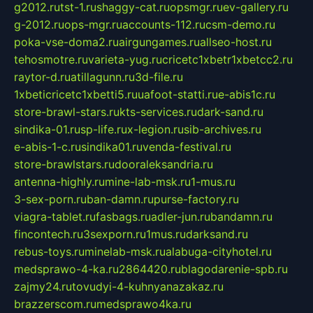
g2012.ru
tst-1.ru
shaggy-cat.ru
opsmgr.ru
ev-gallery.ru
g-2012.ru
ops-mgr.ru
accounts-112.ru
csm-demo.ru
poka-vse-doma2.ru
airgungames.ru
allseo-host.ru
tehosmotre.ru
varieta-yug.ru
cricetc1xbetr1xbetcc2.ru
raytor-d.ru
atillagunn.ru
3d-file.ru
1xbeticricetc1xbetti5.ru
uafoot-statti.ru
e-abis1c.ru
store-brawl-stars.ru
kts-services.ru
dark-sand.ru
sindika-01.ru
sp-life.ru
x-legion.ru
sib-archives.ru
e-abis-1-c.ru
sindika01.ru
venda-festival.ru
store-brawlstars.ru
dooraleksandria.ru
antenna-highly.ru
mine-lab-msk.ru
1-mus.ru
3-sex-porn.ru
ban-damn.ru
purse-factory.ru
viagra-tablet.ru
fasbags.ru
adler-jun.ru
bandamn.ru
fincontech.ru
3sexporn.ru
1mus.ru
darksand.ru
rebus-toys.ru
minelab-msk.ru
alabuga-cityhotel.ru
medsprawo-4-ka.ru
2864420.ru
blagodarenie-spb.ru
zajmy24.ru
tovudyi-4-kuhnyanazakaz.ru
brazzerscom.ru
medsprawo4ka.ru