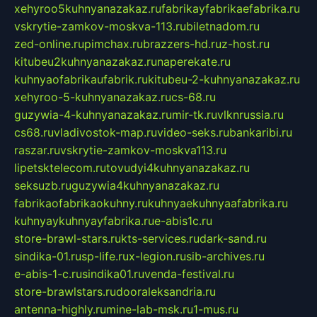
xehyroo5kuhnyanazakaz.ru
fabrikayfabrikaefabrika.ru
vskrytie-zamkov-moskva-113.ru
biletnadom.ru
zed-online.ru
pimchax.ru
brazzers-hd.ru
z-host.ru
kitubeu2kuhnyanazakaz.ru
naperekate.ru
kuhnyaofabrikaufabrik.ru
kitubeu-2-kuhnyanazakaz.ru
xehyroo-5-kuhnyanazakaz.ru
cs-68.ru
guzywia-4-kuhnyanazakaz.ru
mir-tk.ru
vlknrussia.ru
cs68.ru
vladivostok-map.ru
video-seks.ru
bankaribi.ru
raszar.ru
vskrytie-zamkov-moskva113.ru
lipetsktelecom.ru
tovudyi4kuhnyanazakaz.ru
seksuzb.ru
guzywia4kuhnyanazakaz.ru
fabrikaofabrikaokuhny.ru
kuhnyaekuhnyaafabrika.ru
kuhnyaykuhnyayfabrika.ru
e-abis1c.ru
store-brawl-stars.ru
kts-services.ru
dark-sand.ru
sindika-01.ru
sp-life.ru
x-legion.ru
sib-archives.ru
e-abis-1-c.ru
sindika01.ru
venda-festival.ru
store-brawlstars.ru
dooraleksandria.ru
antenna-highly.ru
mine-lab-msk.ru
1-mus.ru