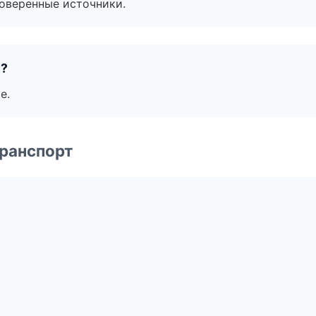
роверенные источники.
е?
е.
транспорт