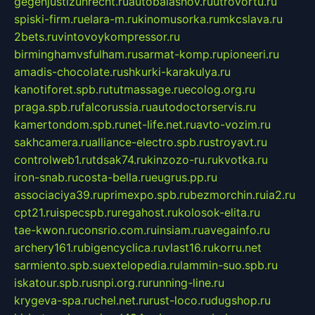
gegenjustizunrecht.ru
autobalashov.ru
utrovortu.ru
spiski-firm.ru
elara-m.ru
kinomusorka.ru
mkcslava.ru
2bets.ru
vintovoykompressor.ru
birminghamvsfulham.ru
sarmat-komp.ru
pioneeri.ru
amadis-chocolate.ru
shkurki-karakulya.ru
kanotiforet.spb.ru
tutmassage.ru
ecolog.org.ru
praga.spb.ru
falcorussia.ru
autodoctorservis.ru
kamertondom.spb.ru
net-life.net.ru
avto-vozim.ru
sakhcamera.ru
alliance-electro.spb.ru
stroyavt.ru
controlweb1.ru
tdsak74.ru
kinzozo-ru.ru
kvotka.ru
iron-snab.ru
costa-bella.ru
eugrus.pp.ru
associaciya39.ru
primexpo.spb.ru
bezmorchin.ru
ia2.ru
cpt21.ru
ispecspb.ru
regahost.ru
kolosok-elita.ru
tae-kwon.ru
consrio.com.ru
insiam.ru
avegainfo.ru
archery161.ru
bigencyclica.ru
vlast16.ru
korru.net
sarmiento.spb.su
extelopedia.ru
lammin-suo.spb.ru
iskatour.spb.ru
snpi.org.ru
running-line.ru
krygeva-spa.ru
chel.net.ru
rust-loco.ru
dugshop.ru