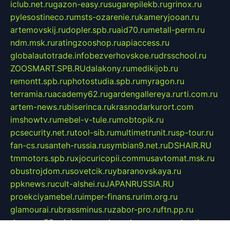
iclub.net.ru
gazon-easy.ru
sugarepilekb.ru
grinox.ru
pylesostineco.ru
msts-ozarenie.ru
kameryjooan.ru
artemovskij.ru
dopler.spb.ru
aid70.ru
metall-perm.ru
ndm.msk.ru
ratingzooshop.ru
apiaccess.ru
globalautotrade.info
bezverhovskoe.ru
drsschool.ru
ZOOSMART.SPB.RU
dalakony.ru
medikijob.ru
remontt.spb.ru
photostudia.spb.ru
myragon.ru
terramia.ru
academy62.ru
gardengallereya.ru
rti.com.ru
artem-news.ru
biserinca.ru
krasnodarkurort.com
imshowtv.ru
mebel-v-tule.ru
mobtopik.ru
pcsecurity.net.ru
tool-sib.ru
multimetrunit.ru
sp-tour.ru
fan-cs.ru
santeh-russia.ru
symbian9.net.ru
DSHAIR.RU
tmmotors.spb.ru
xjocuricopii.com
musavtomat.msk.ru
obustrojdom.ru
sovetcik.ru
ybaranovskaya.ru
ppknews.ru
cult-alshei.ru
JAPANRUSSIA.RU
proekciyamebel.ru
imper-finans.ru
rim.org.ru
glamourai.ru
brassminus.ru
zabor-pro.ru
ftn.pp.ru
dorogoe58.ru
laimengpacker.ru
kuzova-zapchasti.ru