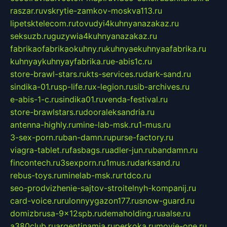
raszar.ru
vskrytie-zamkov-moskva113.ru
lipetsktelecom.ru
tovudyi4kuhnyanazakaz.ru
seksuzb.ru
guzywia4kuhnyanazakaz.ru
fabrikaofabrikaokuhny.ru
kuhnyaekuhnyaafabrika.ru
kuhnyaykuhnyayfabrika.ru
e-abis1c.ru
store-brawl-stars.ru
kts-services.ru
dark-sand.ru
sindika-01.ru
sp-life.ru
x-legion.ru
sib-archives.ru
e-abis-1-c.ru
sindika01.ru
venda-festival.ru
store-brawlstars.ru
dooraleksandria.ru
antenna-highly.ru
mine-lab-msk.ru
1-mus.ru
3-sex-porn.ru
ban-damn.ru
purse-factory.ru
viagra-tablet.ru
fasbags.ru
adler-jun.ru
bandamn.ru
fincontech.ru
3sexporn.ru
1mus.ru
darksand.ru
rebus-toys.ru
minelab-msk.ru
rtdco.ru
seo-prodvizhenie-sajtov-stroitelnyh-kompanij.ru
card-voice.ru
rulonnyygazon177.ru
snow-guard.ru
domizbrusa-9x12spb.ru
demaholding.ru
aalse.ru
a380club.ru
argentinamia.ru
perkoka.ru
movie-one.ru