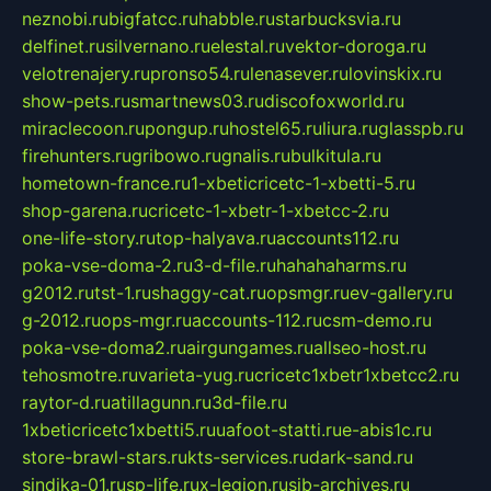
neznobi.ru
bigfatcc.ru
habble.ru
starbucksvia.ru
delfinet.ru
silvernano.ru
elestal.ru
vektor-doroga.ru
velotrenajery.ru
pronso54.ru
lenasever.ru
lovinskix.ru
show-pets.ru
smartnews03.ru
discofoxworld.ru
miraclecoon.ru
pongup.ru
hostel65.ru
liura.ru
glasspb.ru
firehunters.ru
gribowo.ru
gnalis.ru
bulkitula.ru
hometown-france.ru
1-xbeticricetc-1-xbetti-5.ru
shop-garena.ru
cricetc-1-xbetr-1-xbetcc-2.ru
one-life-story.ru
top-halyava.ru
accounts112.ru
poka-vse-doma-2.ru
3-d-file.ru
hahahaharms.ru
g2012.ru
tst-1.ru
shaggy-cat.ru
opsmgr.ru
ev-gallery.ru
g-2012.ru
ops-mgr.ru
accounts-112.ru
csm-demo.ru
poka-vse-doma2.ru
airgungames.ru
allseo-host.ru
tehosmotre.ru
varieta-yug.ru
cricetc1xbetr1xbetcc2.ru
raytor-d.ru
atillagunn.ru
3d-file.ru
1xbeticricetc1xbetti5.ru
uafoot-statti.ru
e-abis1c.ru
store-brawl-stars.ru
kts-services.ru
dark-sand.ru
sindika-01.ru
sp-life.ru
x-legion.ru
sib-archives.ru