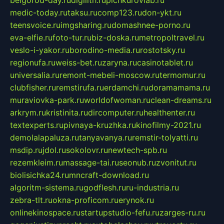
medic-today.ru
taksu.ru
comp123.ru
don-ykt.ru
teensvoice.ru
imgsharing.ru
domashnee-porno.ru
eva-elfie.ru
foto-tur.ru
biz-doska.ru
metropoltravel.ru
veslo-i-yakor.ru
borodino-media.ru
rostotsky.ru
regionufa.ru
weiss-bet.ru
zaryna.ru
casinotablet.ru
universalia.ru
remont-mebeli-moscow.ru
termomur.ru
clubfisher.ru
remstirufa.ru
erdamchi.ru
doramamama.ru
muraviovka-park.ru
worldofwoman.ru
clean-dreams.ru
arkrym.ru
kristinita.ru
dircomputer.ru
healthenter.ru
textexperts.ru
pivnaya-kruzhka.ru
kinofilmy-2021.ru
demolalapaluza.ru
tanyavanya.ru
remstir-tolyatti.ru
msdip.ru
jdol.ru
sokolovr.ru
newtech-spb.ru
rezemkleim.ru
massage-tai.ru
seonub.ru
zvonitut.ru
biolisichka24.ru
mncraft-download.ru
algoritm-sistema.ru
godflesh.ru
ru-industria.ru
zebra-tlt.ru
okna-proficom.ru
erynok.ru
onlinekinospace.ru
startupstudio-fefu.ru
zarges-ru.ru