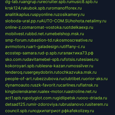
dg-lab.ru
angrup.ru
recruiter.spb.ru
music8.spb.ru
krsk124.ru
kubok.spb.ru
romanofforex.ru
analitikaplus.ru
spyonline.ru
zosikamery.ru
sloboda-ural.pp.ru
AUTO-COM.SU
hohota.net
alimy.ru
online-z.com
aromat-vostoka.ru
otdelkaexp.ru
mobilvest.ru
bbd.net.ru
mebelshop.msk.ru
smp-forum.ru
bastion-td.ru
kosmoscreative.ru
avrmotors.ru
art-galadesign.ru
tiffany-c.ru
ecostep-samara.ru
d-p.spb.ru
галактика73.рф
sko.com.ru
davitamebel-spb.ru
fotsis.ru
tesiaes.ru
kokoroyari.spb.ru
blesna-kazan.ru
mossilver.ru
lenderoq.ru
sergeydobrin.ru
tochkazvuka.msk.ru
people-of-art.ru
bezzubova.ru
clubtibet.ru
orior-aks.ru
dynamoauto.ru
szk-favorit.ru
carlines.ru
flatnsk.ru
kingbolenskaner.ru
alex-motor.ru
astroline.net.ru
act1.spb.ru
polyglot.com.ru
gidlipetsk.ru
ooo-driada.ru
detsad125.ru
mir-zdoroviya.ru
bruslanovo.ru
siterem.ru
council.spb.ru
лодкипатриот.рф
kafekolizey.ru