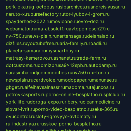
perk-oka.ru
g-octopus.ru
sibarchives.ru
andreislyusar.ru
naruto-x.ru
pursefactory.ru
tor-lyubov-i-grom.ru
spayderhed-2022.ru
movieone.ru
evro-dez.ru
webamator.ru
ma-absolut1.ru
avtopomosch27.ru
nv-750.ru
news-plain.ru
nertansaga.ru
delanalad.ru
dizfiles.ru
youtubefree.ru
aria-family.ru
roadli.ru
planeta-samara.ru
mysmartbuy.ru
matrasy-kemerovo.ru
ashanet.ru
trade-farm.ru
dotcustoms.ru
domizbrusa9x12spb.ru
autodamp.ru
narasimha.ru
djcommodities.ru
nv750.ru
x-ton.ru
newsplain.ru
cardvoice.ru
modopaper.ru
manunae.ru
gbget.ru
alfeihavsalnassr.ru
madoma.ru
tajuncos.ru
petrovkasports.ru
porno-online-besplatno.ru
splclub.ru
york-life.ru
doroga-expo.ru
ribery.ru
cleanmedicine.ru
slovar-ivrit.ru
porno-video-besplatno.ru
seks-365.ru
ovucontrol.ru
sloty-igrovyye-avtomaty.ru
ru-industriya.ru
russkoe-porno-besplatno.ru
belgorod-day.ru
digilith.ru
pichkurovlab.ru