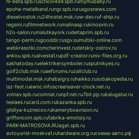
hl-beta.spb.ru
school494.spb.ru
mymubaby.ru
epoha-metalband.ru
ngr.spb.ru
rusgosnews.com
dieselvostok.ru
24hostel.msk.ru
w-dev.ru
f-ship.ru
regsmi.ru
filmnetwork.ru
malinasp.ru
kinosvin.ru
h2o-salon.ru
malutkayork.ru
deltaprim.spb.ru
tango-perm.ru
gooddir.ru
sgv.su
multiki-online.com
webkrasotki.com
cherinvest.ru
detskiy-ostrov.ru
ankou.spb.ru
alvesta1.ru
pdf-creator.ru
nix-files.org.ru
sakhatoday.ru
elektrikersymboler.ru
sputnikyes.ru
golf2club.msk.ru
aeforums.ru
zallclub.ru
multimodal.msk.ru
habaigry.ru
haikko.ru
sobakopedia.ru
isz-fest.ru
ewnc.info
screensaver-clock.net.ru
volnav.spb.ru
comnat.ru
npf.net.ru
7bit.pp.ru
kalugatur.ru
tesiaes.ru
card.com.ru
kazanka.spb.ru
gildiya-kuznecov.ru
kameryboavision.ru
griffoncom.spb.ru
fabrika-emotsiy.ru
PARK-MATROSOVA.RU
agat.spb.ru
avtoyurist-moskva1.ru
hardware.org.ru
схема-авто.рф