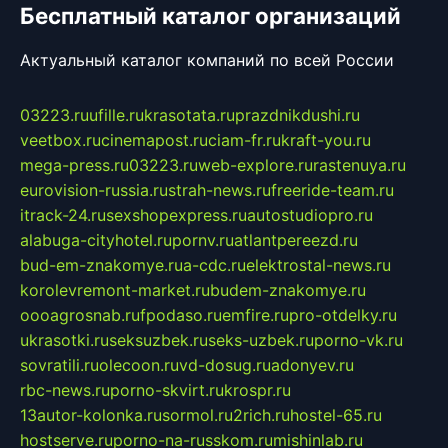
Бесплатный каталог организаций
Актуальный каталог компаний по всей России
03223.ru
ufille.ru
krasotata.ru
prazdnikdushi.ru
veetbox.ru
cinemapost.ru
ciam-fr.ru
kraft-you.ru
mega-press.ru
03223.ru
web-explore.ru
rastenuya.ru
eurovision-russia.ru
strah-news.ru
freeride-team.ru
itrack-24.ru
sexshopexpress.ru
autostudiopro.ru
alabuga-cityhotel.ru
pornv.ru
atlantpereezd.ru
bud-em-znakomye.ru
a-cdc.ru
elektrostal-news.ru
korolevremont-market.ru
budem-znakomye.ru
oooagrosnab.ru
fpodaso.ru
emfire.ru
pro-otdelky.ru
ukrasotki.ru
seksuzbek.ru
seks-uzbek.ru
porno-vk.ru
sovratili.ru
olecoon.ru
vd-dosug.ru
adonyev.ru
rbc-news.ru
porno-skvirt.ru
krospr.ru
13autor-kolonka.ru
sormol.ru
2rich.ru
hostel-65.ru
hostserve.ru
porno-na-russkom.ru
mishinlab.ru