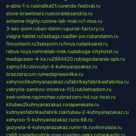
e-abis-1-c.ru
sindika01.ru
venda-festival.ru
store-brawlstars.ru
dooraleksandria.ru
antenna-highly.ru
mine-lab-msk.ru
1-mus.ru
3-sex-porn.ru
ban-damn.ru
purse-factory.ru
viagra-tablet.ru
fasbags.ru
adler-jun.ru
bandamn.ru
fincontech.ru
3sexporn.ru
1mus.ru
darksand.ru
rebus-toys.ru
minelab-msk.ru
alabuga-cityhotel.ru
medsprawo-4-ka.ru
2864420.ru
blagodarenie-spb.ru
zajmy24.ru
tovudyi-4-kuhnyanazakaz.ru
brazzerscom.ru
medsprawo4ka.ru
xehyroo5kuhnyanazakaz.ru
fabrikayfabrikaefabrika.ru
vskrytie-zamkov-moskva-113.ru
biletnadom.ru
zed-online.ru
pimchax.ru
brazzers-hd.ru
z-host.ru
kitubeu2kuhnyanazakaz.ru
naperekate.ru
kuhnyaofabrikaufabrik.ru
kitubeu-2-kuhnyanazakaz.ru
xehyroo-5-kuhnyanazakaz.ru
cs-68.ru
guzywia-4-kuhnyanazakaz.ru
mir-tk.ru
vlknrussia.ru
cs68.ru
vladivostok-map.ru
video-seks.ru
bankaribi.ru