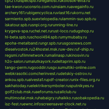
cpt21.ru
ispecspb.ru
regahost.ru
kolosok-elita.ru
tae-kwon.ru
consrio.com.ru
insiam.ru
avegainfo.ru
archery161.ru
bigencyclica.ru
vlast16.ru
korru.net
sarmiento.spb.su
extelopedia.ru
lammin-suo.spb.ru
iskatour.spb.ru
snpi.org.ru
running-line.ru
krygeva-spa.ru
chel.net.ru
rust-loco.ru
dugshop.ru
hl-beta.spb.ru
school494.spb.ru
mymubaby.ru
epoha-metalband.ru
ngr.spb.ru
rusgosnews.com
dieselvostok.ru
24hostel.msk.ru
w-dev.ru
f-ship.ru
regsmi.ru
filmnetwork.ru
malinasp.ru
kinosvin.ru
h2o-salon.ru
malutkayork.ru
deltaprim.spb.ru
tango-perm.ru
gooddir.ru
sgv.su
multiki-online.com
webkrasotki.com
cherinvest.ru
detskiy-ostrov.ru
ankou.spb.ru
alvesta1.ru
pdf-creator.ru
nix-files.org.ru
sakhatoday.ru
elektrikersymboler.ru
sputnikyes.ru
golf2club.msk.ru
aeforums.ru
zallclub.ru
multimodal.msk.ru
habaigry.ru
haikko.ru
sobakopedia.ru
isz-fest.ru
ewnc.info
screensaver-clock.net.ru