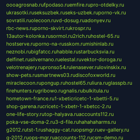
oooagrosnab.ru
fpodaso.ru
emfire.ru
pro-otdelky.ru
ukrasotki.ru
seksuzbek.ru
seks-uzbek.ru
porno-vk.ru
sovratili.ru
olecoon.ru
vd-dosug.ru
adonyev.ru
rbc-news.ru
porno-skvirt.ru
krospr.ru
13autor-kolonka.ru
sormol.ru
2rich.ru
hostel-65.ru
hostserve.ru
porno-na-russkom.ru
mishinlab.ru
neznobi.ru
bigfatcc.ru
habble.ru
starbucksvia.ru
delfinet.ru
silvernano.ru
elestal.ru
vektor-doroga.ru
velotrenajery.ru
pronso54.ru
lenasever.ru
lovinskix.ru
show-pets.ru
smartnews03.ru
discofoxworld.ru
miraclecoon.ru
pongup.ru
hostel65.ru
liura.ru
glasspb.ru
firehunters.ru
gribowo.ru
gnalis.ru
bulkitula.ru
hometown-france.ru
1-xbeticricetc-1-xbetti-5.ru
shop-garena.ru
cricetc-1-xbetr-1-xbetcc-2.ru
one-life-story.ru
top-halyava.ru
accounts112.ru
poka-vse-doma-2.ru
3-d-file.ru
hahahaharms.ru
g2012.ru
tst-1.ru
shaggy-cat.ru
opsmgr.ru
ev-gallery.ru
g-2012.ru
ops-mgr.ru
accounts-112.ru
csm-demo.ru