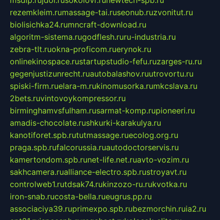
rezemkleim.ru
massage-tai.ru
seonub.ru
zvonitut.ru
biolisichka24.ru
mncraft-download.ru
algoritm-sistema.ru
godflesh.ru
ru-industria.ru
zebra-tlt.ru
okna-proficom.ru
erynok.ru
onlinekinospace.ru
startupstudio-fefu.ru
zarges-ru.ru
gegenjustizunrecht.ru
autobalashov.ru
utrovortu.ru
spiski-firm.ru
elara-m.ru
kinomusorka.ru
mkcslava.ru
2bets.ru
vintovoykompressor.ru
birminghamvsfulham.ru
sarmat-komp.ru
pioneeri.ru
amadis-chocolate.ru
shkurki-karakulya.ru
kanotiforet.spb.ru
tutmassage.ru
ecolog.org.ru
praga.spb.ru
falcorussia.ru
autodoctorservis.ru
kamertondom.spb.ru
net-life.net.ru
avto-vozim.ru
sakhcamera.ru
alliance-electro.spb.ru
stroyavt.ru
controlweb1.ru
tdsak74.ru
kinzozo-ru.ru
kvotka.ru
iron-snab.ru
costa-bella.ru
eugrus.pp.ru
associaciya39.ru
primexpo.spb.ru
bezmorchin.ru
ia2.ru