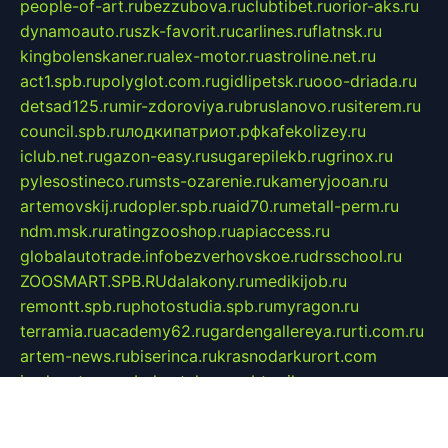
people-of-art.ru
bezzubova.ru
clubtibet.ru
orior-aks.ru
dynamoauto.ru
szk-favorit.ru
carlines.ru
flatnsk.ru
kingbolenskaner.ru
alex-motor.ru
astroline.net.ru
act1.spb.ru
polyglot.com.ru
gidlipetsk.ru
ooo-driada.ru
detsad125.ru
mir-zdoroviya.ru
bruslanovo.ru
siterem.ru
council.spb.ru
лодкипатриот.рф
kafekolizey.ru
iclub.net.ru
gazon-easy.ru
sugarepilekb.ru
grinox.ru
pylesostineco.ru
msts-ozarenie.ru
kameryjooan.ru
artemovskij.ru
dopler.spb.ru
aid70.ru
metall-perm.ru
ndm.msk.ru
ratingzooshop.ru
apiaccess.ru
globalautotrade.info
bezverhovskoe.ru
drsschool.ru
ZOOSMART.SPB.RU
dalakony.ru
medikijob.ru
remontt.spb.ru
photostudia.spb.ru
myragon.ru
terramia.ru
academy62.ru
gardengallereya.ru
rti.com.ru
artem-news.ru
biserinca.ru
krasnodarkurort.com
imshowtv.ru
mebel-v-tule.ru
mobtopik.ru
pcsecurity.net.ru
tool-sib.ru
multimetrunit.ru
sp-tour.ru
fan-cs.ru
santeh-russia.ru
symbian9.net.ru
DSHAIR.RU