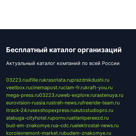
Бесплатный каталог организаций
Актуальный каталог компаний по всей России
03223.ru
ufille.ru
krasotata.ru
prazdnikdushi.ru
veetbox.ru
cinemapost.ru
ciam-fr.ru
kraft-you.ru
mega-press.ru
03223.ru
web-explore.ru
rastenuya.ru
eurovision-russia.ru
strah-news.ru
freeride-team.ru
itrack-24.ru
sexshopexpress.ru
autostudiopro.ru
alabuga-cityhotel.ru
pornv.ru
atlantpereezd.ru
bud-em-znakomye.ru
a-cdc.ru
elektrostal-news.ru
korolevremont-market.ru
budem-znakomye.ru