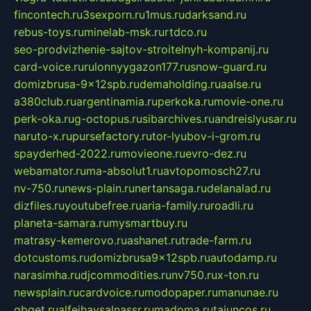
fincontech.ru
3sexporn.ru
1mus.ru
darksand.ru
rebus-toys.ru
minelab-msk.ru
rtdco.ru
seo-prodvizhenie-sajtov-stroitelnyh-kompanij.ru
card-voice.ru
rulonnyygazon177.ru
snow-guard.ru
domizbrusa-9x12spb.ru
demaholding.ru
aalse.ru
a380club.ru
argentinamia.ru
perkoka.ru
movie-one.ru
perk-oka.ru
g-octopus.ru
sibarchives.ru
andreislyusar.ru
naruto-x.ru
pursefactory.ru
tor-lyubov-i-grom.ru
spayderhed-2022.ru
movieone.ru
evro-dez.ru
webamator.ru
ma-absolut1.ru
avtopomosch27.ru
nv-750.ru
news-plain.ru
nertansaga.ru
delanalad.ru
dizfiles.ru
youtubefree.ru
aria-family.ru
roadli.ru
planeta-samara.ru
mysmartbuy.ru
matrasy-kemerovo.ru
ashanet.ru
trade-farm.ru
dotcustoms.ru
domizbrusa9x12spb.ru
autodamp.ru
narasimha.ru
djcommodities.ru
nv750.ru
x-ton.ru
newsplain.ru
cardvoice.ru
modopaper.ru
manunae.ru
gbget.ru
alfeihavsalnassr.ru
madoma.ru
tajuncos.ru