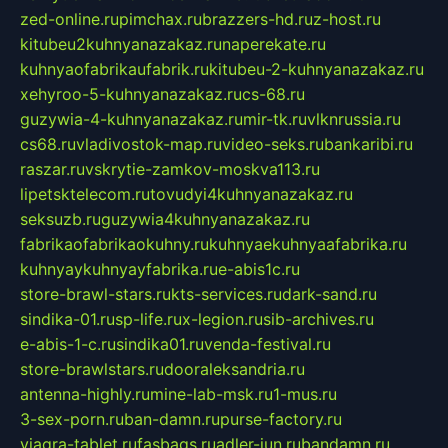
zed-online.ru
pimchax.ru
brazzers-hd.ru
z-host.ru
kitubeu2kuhnyanazakaz.ru
naperekate.ru
kuhnyaofabrikaufabrik.ru
kitubeu-2-kuhnyanazakaz.ru
xehyroo-5-kuhnyanazakaz.ru
cs-68.ru
guzywia-4-kuhnyanazakaz.ru
mir-tk.ru
vlknrussia.ru
cs68.ru
vladivostok-map.ru
video-seks.ru
bankaribi.ru
raszar.ru
vskrytie-zamkov-moskva113.ru
lipetsktelecom.ru
tovudyi4kuhnyanazakaz.ru
seksuzb.ru
guzywia4kuhnyanazakaz.ru
fabrikaofabrikaokuhny.ru
kuhnyaekuhnyaafabrika.ru
kuhnyaykuhnyayfabrika.ru
e-abis1c.ru
store-brawl-stars.ru
kts-services.ru
dark-sand.ru
sindika-01.ru
sp-life.ru
x-legion.ru
sib-archives.ru
e-abis-1-c.ru
sindika01.ru
venda-festival.ru
store-brawlstars.ru
dooraleksandria.ru
antenna-highly.ru
mine-lab-msk.ru
1-mus.ru
3-sex-porn.ru
ban-damn.ru
purse-factory.ru
viagra-tablet.ru
fasbags.ru
adler-jun.ru
bandamn.ru