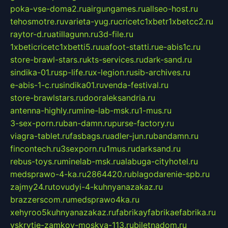
poka-vse-doma2.ru
airgungames.ru
allseo-host.ru
tehosmotre.ru
varieta-yug.ru
cricetc1xbetr1xbetcc2.ru
raytor-d.ru
atillagunn.ru
3d-file.ru
1xbeticricetc1xbetti5.ru
uafoot-statti.ru
e-abis1c.ru
store-brawl-stars.ru
kts-services.ru
dark-sand.ru
sindika-01.ru
sp-life.ru
x-legion.ru
sib-archives.ru
e-abis-1-c.ru
sindika01.ru
venda-festival.ru
store-brawlstars.ru
dooraleksandria.ru
antenna-highly.ru
mine-lab-msk.ru
1-mus.ru
3-sex-porn.ru
ban-damn.ru
purse-factory.ru
viagra-tablet.ru
fasbags.ru
adler-jun.ru
bandamn.ru
fincontech.ru
3sexporn.ru
1mus.ru
darksand.ru
rebus-toys.ru
minelab-msk.ru
alabuga-cityhotel.ru
medsprawo-4-ka.ru
2864420.ru
blagodarenie-spb.ru
zajmy24.ru
tovudyi-4-kuhnyanazakaz.ru
brazzerscom.ru
medsprawo4ka.ru
xehyroo5kuhnyanazakaz.ru
fabrikayfabrikaefabrika.ru
vskrytie-zamkov-moskva-113.ru
biletnadom.ru