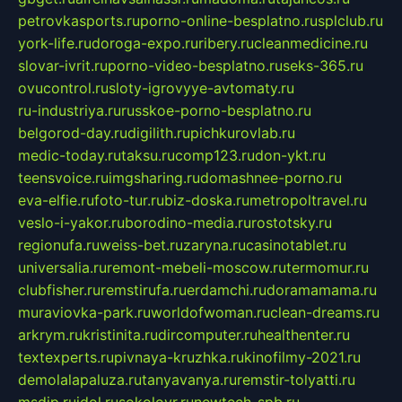
petrovkasports.ru
porno-online-besplatno.ru
splclub.ru
york-life.ru
doroga-expo.ru
ribery.ru
cleanmedicine.ru
slovar-ivrit.ru
porno-video-besplatno.ru
seks-365.ru
ovucontrol.ru
sloty-igrovyye-avtomaty.ru
ru-industriya.ru
russkoe-porno-besplatno.ru
belgorod-day.ru
digilith.ru
pichkurovlab.ru
medic-today.ru
taksu.ru
comp123.ru
don-ykt.ru
teensvoice.ru
imgsharing.ru
domashnee-porno.ru
eva-elfie.ru
foto-tur.ru
biz-doska.ru
metropoltravel.ru
veslo-i-yakor.ru
borodino-media.ru
rostotsky.ru
regionufa.ru
weiss-bet.ru
zaryna.ru
casinotablet.ru
universalia.ru
remont-mebeli-moscow.ru
termomur.ru
clubfisher.ru
remstirufa.ru
erdamchi.ru
doramamama.ru
muraviovka-park.ru
worldofwoman.ru
clean-dreams.ru
arkrym.ru
kristinita.ru
dircomputer.ru
healthenter.ru
textexperts.ru
pivnaya-kruzhka.ru
kinofilmy-2021.ru
demolalapaluza.ru
tanyavanya.ru
remstir-tolyatti.ru
msdip.ru
jdol.ru
sokolovr.ru
newtech-spb.ru