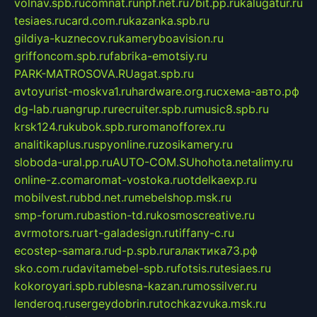
volnav.spb.ru
comnat.ru
npf.net.ru
7bit.pp.ru
kalugatur.ru
tesiaes.ru
card.com.ru
kazanka.spb.ru
gildiya-kuznecov.ru
kameryboavision.ru
griffoncom.spb.ru
fabrika-emotsiy.ru
PARK-MATROSOVA.RU
agat.spb.ru
avtoyurist-moskva1.ru
hardware.org.ru
схема-авто.рф
dg-lab.ru
angrup.ru
recruiter.spb.ru
music8.spb.ru
krsk124.ru
kubok.spb.ru
romanofforex.ru
analitikaplus.ru
spyonline.ru
zosikamery.ru
sloboda-ural.pp.ru
AUTO-COM.SU
hohota.net
alimy.ru
online-z.com
aromat-vostoka.ru
otdelkaexp.ru
mobilvest.ru
bbd.net.ru
mebelshop.msk.ru
smp-forum.ru
bastion-td.ru
kosmoscreative.ru
avrmotors.ru
art-galadesign.ru
tiffany-c.ru
ecostep-samara.ru
d-p.spb.ru
галактика73.рф
sko.com.ru
davitamebel-spb.ru
fotsis.ru
tesiaes.ru
kokoroyari.spb.ru
blesna-kazan.ru
mossilver.ru
lenderoq.ru
sergeydobrin.ru
tochkazvuka.msk.ru