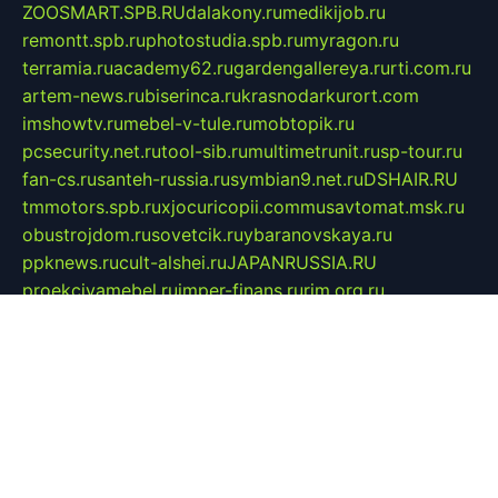
ZOOSMART.SPB.RU
dalakony.ru
medikijob.ru
remontt.spb.ru
photostudia.spb.ru
myragon.ru
terramia.ru
academy62.ru
gardengallereya.ru
rti.com.ru
artem-news.ru
biserinca.ru
krasnodarkurort.com
imshowtv.ru
mebel-v-tule.ru
mobtopik.ru
pcsecurity.net.ru
tool-sib.ru
multimetrunit.ru
sp-tour.ru
fan-cs.ru
santeh-russia.ru
symbian9.net.ru
DSHAIR.RU
tmmotors.spb.ru
xjocuricopii.com
musavtomat.msk.ru
obustrojdom.ru
sovetcik.ru
ybaranovskaya.ru
ppknews.ru
cult-alshei.ru
JAPANRUSSIA.RU
proekciyamebel.ru
imper-finans.ru
rim.org.ru
glamourai.ru
brassminus.ru
zabor-pro.ru
ftn.pp.ru
dorogoe58.ru
laimengpacker.ru
kuzova-zapchasti.ru
sageerp.ru
taxodrom.ru
dsrazvitie.ru
hardcity.net.ru
ratinghomegames.ru
topservice25.ru
gubernyan.ru
gtglasslined.ru
ii4.ru
tssport.spb.ru
andorra24.com
blackwallstreet.ru
oboimos.ru
optim-doors.com.ru
ikuch.ru
nycr.org.ru
npa21.ru
vremya-ch.spb.ru