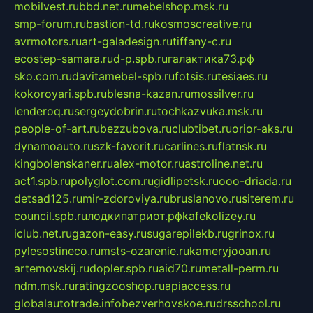
mobilvest.ru
bbd.net.ru
mebelshop.msk.ru
smp-forum.ru
bastion-td.ru
kosmoscreative.ru
avrmotors.ru
art-galadesign.ru
tiffany-c.ru
ecostep-samara.ru
d-p.spb.ru
галактика73.рф
sko.com.ru
davitamebel-spb.ru
fotsis.ru
tesiaes.ru
kokoroyari.spb.ru
blesna-kazan.ru
mossilver.ru
lenderoq.ru
sergeydobrin.ru
tochkazvuka.msk.ru
people-of-art.ru
bezzubova.ru
clubtibet.ru
orior-aks.ru
dynamoauto.ru
szk-favorit.ru
carlines.ru
flatnsk.ru
kingbolenskaner.ru
alex-motor.ru
astroline.net.ru
act1.spb.ru
polyglot.com.ru
gidlipetsk.ru
ooo-driada.ru
detsad125.ru
mir-zdoroviya.ru
bruslanovo.ru
siterem.ru
council.spb.ru
лодкипатриот.рф
kafekolizey.ru
iclub.net.ru
gazon-easy.ru
sugarepilekb.ru
grinox.ru
pylesostineco.ru
msts-ozarenie.ru
kameryjooan.ru
artemovskij.ru
dopler.spb.ru
aid70.ru
metall-perm.ru
ndm.msk.ru
ratingzooshop.ru
apiaccess.ru
globalautotrade.info
bezverhovskoe.ru
drsschool.ru