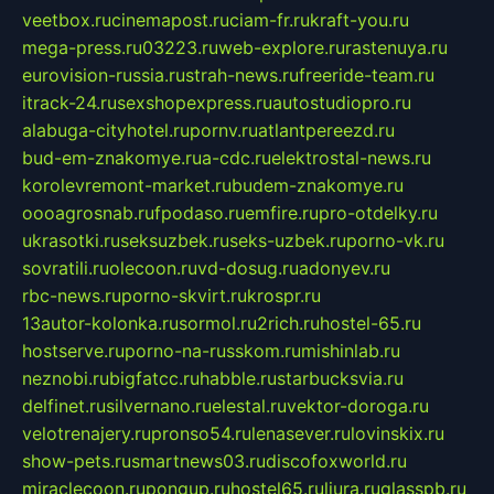
veetbox.ru
cinemapost.ru
ciam-fr.ru
kraft-you.ru
mega-press.ru
03223.ru
web-explore.ru
rastenuya.ru
eurovision-russia.ru
strah-news.ru
freeride-team.ru
itrack-24.ru
sexshopexpress.ru
autostudiopro.ru
alabuga-cityhotel.ru
pornv.ru
atlantpereezd.ru
bud-em-znakomye.ru
a-cdc.ru
elektrostal-news.ru
korolevremont-market.ru
budem-znakomye.ru
oooagrosnab.ru
fpodaso.ru
emfire.ru
pro-otdelky.ru
ukrasotki.ru
seksuzbek.ru
seks-uzbek.ru
porno-vk.ru
sovratili.ru
olecoon.ru
vd-dosug.ru
adonyev.ru
rbc-news.ru
porno-skvirt.ru
krospr.ru
13autor-kolonka.ru
sormol.ru
2rich.ru
hostel-65.ru
hostserve.ru
porno-na-russkom.ru
mishinlab.ru
neznobi.ru
bigfatcc.ru
habble.ru
starbucksvia.ru
delfinet.ru
silvernano.ru
elestal.ru
vektor-doroga.ru
velotrenajery.ru
pronso54.ru
lenasever.ru
lovinskix.ru
show-pets.ru
smartnews03.ru
discofoxworld.ru
miraclecoon.ru
pongup.ru
hostel65.ru
liura.ru
glasspb.ru