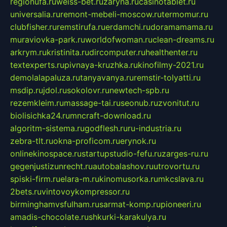
regionufa.ru
weiss-bet.ru
zaryna.ru
casinotablet.ru
universalia.ru
remont-mebeli-moscow.ru
termomur.ru
clubfisher.ru
remstirufa.ru
erdamchi.ru
doramamama.ru
muraviovka-park.ru
worldofwoman.ru
clean-dreams.ru
arkrym.ru
kristinita.ru
dircomputer.ru
healthenter.ru
textexperts.ru
pivnaya-kruzhka.ru
kinofilmy-2021.ru
demolalapaluza.ru
tanyavanya.ru
remstir-tolyatti.ru
msdip.ru
jdol.ru
sokolovr.ru
newtech-spb.ru
rezemkleim.ru
massage-tai.ru
seonub.ru
zvonitut.ru
biolisichka24.ru
mncraft-download.ru
algoritm-sistema.ru
godflesh.ru
ru-industria.ru
zebra-tlt.ru
okna-proficom.ru
erynok.ru
onlinekinospace.ru
startupstudio-fefu.ru
zarges-ru.ru
gegenjustizunrecht.ru
autobalashov.ru
utrovortu.ru
spiski-firm.ru
elara-m.ru
kinomusorka.ru
mkcslava.ru
2bets.ru
vintovoykompressor.ru
birminghamvsfulham.ru
sarmat-komp.ru
pioneeri.ru
amadis-chocolate.ru
shkurki-karakulya.ru