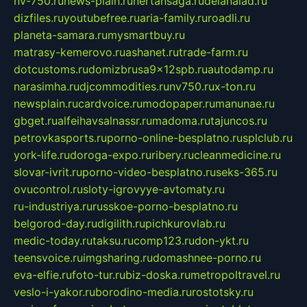
nv-750.ru
news-plain.ru
nertansaga.ru
delanalad.ru
dizfiles.ru
youtubefree.ru
aria-family.ru
roadli.ru
planeta-samara.ru
mysmartbuy.ru
matrasy-kemerovo.ru
ashanet.ru
trade-farm.ru
dotcustoms.ru
domizbrusa9x12spb.ru
autodamp.ru
narasimha.ru
djcommodities.ru
nv750.ru
x-ton.ru
newsplain.ru
cardvoice.ru
modopaper.ru
manunae.ru
gbget.ru
alfeihavsalnassr.ru
madoma.ru
tajuncos.ru
petrovkasports.ru
porno-online-besplatno.ru
splclub.ru
york-life.ru
doroga-expo.ru
ribery.ru
cleanmedicine.ru
slovar-ivrit.ru
porno-video-besplatno.ru
seks-365.ru
ovucontrol.ru
sloty-igrovyye-avtomaty.ru
ru-industriya.ru
russkoe-porno-besplatno.ru
belgorod-day.ru
digilith.ru
pichkurovlab.ru
medic-today.ru
taksu.ru
comp123.ru
don-ykt.ru
teensvoice.ru
imgsharing.ru
domashnee-porno.ru
eva-elfie.ru
foto-tur.ru
biz-doska.ru
metropoltravel.ru
veslo-i-yakor.ru
borodino-media.ru
rostotsky.ru