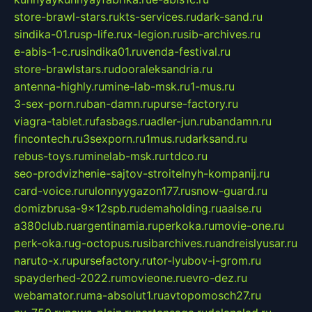
store-brawl-stars.ru
kts-services.ru
dark-sand.ru
sindika-01.ru
sp-life.ru
x-legion.ru
sib-archives.ru
e-abis-1-c.ru
sindika01.ru
venda-festival.ru
store-brawlstars.ru
dooraleksandria.ru
antenna-highly.ru
mine-lab-msk.ru
1-mus.ru
3-sex-porn.ru
ban-damn.ru
purse-factory.ru
viagra-tablet.ru
fasbags.ru
adler-jun.ru
bandamn.ru
fincontech.ru
3sexporn.ru
1mus.ru
darksand.ru
rebus-toys.ru
minelab-msk.ru
rtdco.ru
seo-prodvizhenie-sajtov-stroitelnyh-kompanij.ru
card-voice.ru
rulonnyygazon177.ru
snow-guard.ru
domizbrusa-9x12spb.ru
demaholding.ru
aalse.ru
a380club.ru
argentinamia.ru
perkoka.ru
movie-one.ru
perk-oka.ru
g-octopus.ru
sibarchives.ru
andreislyusar.ru
naruto-x.ru
pursefactory.ru
tor-lyubov-i-grom.ru
spayderhed-2022.ru
movieone.ru
evro-dez.ru
webamator.ru
ma-absolut1.ru
avtopomosch27.ru