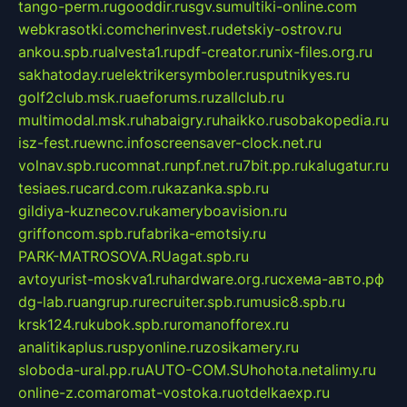
tango-perm.ru
gooddir.ru
sgv.su
multiki-online.com
webkrasotki.com
cherinvest.ru
detskiy-ostrov.ru
ankou.spb.ru
alvesta1.ru
pdf-creator.ru
nix-files.org.ru
sakhatoday.ru
elektrikersymboler.ru
sputnikyes.ru
golf2club.msk.ru
aeforums.ru
zallclub.ru
multimodal.msk.ru
habaigry.ru
haikko.ru
sobakopedia.ru
isz-fest.ru
ewnc.info
screensaver-clock.net.ru
volnav.spb.ru
comnat.ru
npf.net.ru
7bit.pp.ru
kalugatur.ru
tesiaes.ru
card.com.ru
kazanka.spb.ru
gildiya-kuznecov.ru
kameryboavision.ru
griffoncom.spb.ru
fabrika-emotsiy.ru
PARK-MATROSOVA.RU
agat.spb.ru
avtoyurist-moskva1.ru
hardware.org.ru
схема-авто.рф
dg-lab.ru
angrup.ru
recruiter.spb.ru
music8.spb.ru
krsk124.ru
kubok.spb.ru
romanofforex.ru
analitikaplus.ru
spyonline.ru
zosikamery.ru
sloboda-ural.pp.ru
AUTO-COM.SU
hohota.net
alimy.ru
online-z.com
aromat-vostoka.ru
otdelkaexp.ru