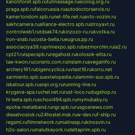
kanotiforet.spb.ru
tutmassage.ru
ecolog.org.ru
praga.spb.ru
falcorussia.ru
autodoctorservis.ru
kamertondom.spb.ru
net-life.net.ru
avto-vozim.ru
sakhcamera.ru
alliance-electro.spb.ru
stroyavt.ru
controlweb1.ru
tdsak74.ru
kinzozo-ru.ru
kvotka.ru
iron-snab.ru
costa-bella.ru
eugrus.pp.ru
associaciya39.ru
primexpo.spb.ru
bezmorchin.ru
ia2.ru
cpt21.ru
ispecspb.ru
regahost.ru
kolosok-elita.ru
tae-kwon.ru
consrio.com.ru
insiam.ru
avegainfo.ru
archery161.ru
bigencyclica.ru
vlast16.ru
korru.net
sarmiento.spb.su
extelopedia.ru
lammin-suo.spb.ru
iskatour.spb.ru
snpi.org.ru
running-line.ru
krygeva-spa.ru
chel.net.ru
rust-loco.ru
dugshop.ru
hl-beta.spb.ru
school494.spb.ru
mymubaby.ru
epoha-metalband.ru
ngr.spb.ru
rusgosnews.com
dieselvostok.ru
24hostel.msk.ru
w-dev.ru
f-ship.ru
regsmi.ru
filmnetwork.ru
malinasp.ru
kinosvin.ru
h2o-salon.ru
malutkayork.ru
deltaprim.spb.ru