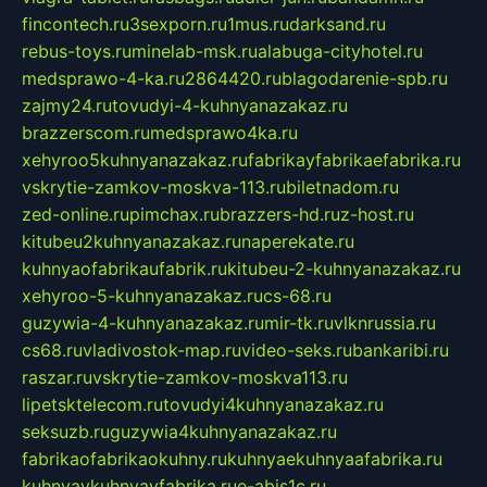
fincontech.ru
3sexporn.ru
1mus.ru
darksand.ru
rebus-toys.ru
minelab-msk.ru
alabuga-cityhotel.ru
medsprawo-4-ka.ru
2864420.ru
blagodarenie-spb.ru
zajmy24.ru
tovudyi-4-kuhnyanazakaz.ru
brazzerscom.ru
medsprawo4ka.ru
xehyroo5kuhnyanazakaz.ru
fabrikayfabrikaefabrika.ru
vskrytie-zamkov-moskva-113.ru
biletnadom.ru
zed-online.ru
pimchax.ru
brazzers-hd.ru
z-host.ru
kitubeu2kuhnyanazakaz.ru
naperekate.ru
kuhnyaofabrikaufabrik.ru
kitubeu-2-kuhnyanazakaz.ru
xehyroo-5-kuhnyanazakaz.ru
cs-68.ru
guzywia-4-kuhnyanazakaz.ru
mir-tk.ru
vlknrussia.ru
cs68.ru
vladivostok-map.ru
video-seks.ru
bankaribi.ru
raszar.ru
vskrytie-zamkov-moskva113.ru
lipetsktelecom.ru
tovudyi4kuhnyanazakaz.ru
seksuzb.ru
guzywia4kuhnyanazakaz.ru
fabrikaofabrikaokuhny.ru
kuhnyaekuhnyaafabrika.ru
kuhnyaykuhnyayfabrika.ru
e-abis1c.ru