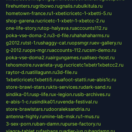
firehunters.ru
gribowo.ru
gnalis.ru
bulkitula.ru
hometown-france.ru
1-xbeticricetc-1-xbetti-5.ru
shop-garena.ru
cricetc-1-xbetr-1-xbetcc-2.ru
one-life-story.ru
top-halyava.ru
accounts112.ru
poka-vse-doma-2.ru
3-d-file.ru
hahahaharms.ru
g2012.ru
tst-1.ru
shaggy-cat.ru
opsmgr.ru
ev-gallery.ru
g-2012.ru
ops-mgr.ru
accounts-112.ru
csm-demo.ru
poka-vse-doma2.ru
airgungames.ru
allseo-host.ru
tehosmotre.ru
varieta-yug.ru
cricetc1xbetr1xbetcc2.ru
raytor-d.ru
atillagunn.ru
3d-file.ru
1xbeticricetc1xbetti5.ru
uafoot-statti.ru
e-abis1c.ru
store-brawl-stars.ru
kts-services.ru
dark-sand.ru
sindika-01.ru
sp-life.ru
x-legion.ru
sib-archives.ru
e-abis-1-c.ru
sindika01.ru
venda-festival.ru
store-brawlstars.ru
dooraleksandria.ru
antenna-highly.ru
mine-lab-msk.ru
1-mus.ru
3-sex-porn.ru
ban-damn.ru
purse-factory.ru
viagra-tablet.ru
fasbags.ru
adler-jun.ru
bandamn.ru