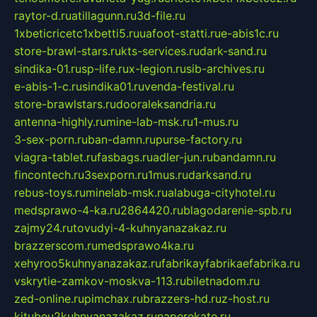
raytor-d.ru
atillagunn.ru
3d-file.ru
1xbeticricetc1xbetti5.ru
uafoot-statti.ru
e-abis1c.ru
store-brawl-stars.ru
kts-services.ru
dark-sand.ru
sindika-01.ru
sp-life.ru
x-legion.ru
sib-archives.ru
e-abis-1-c.ru
sindika01.ru
venda-festival.ru
store-brawlstars.ru
dooraleksandria.ru
antenna-highly.ru
mine-lab-msk.ru
1-mus.ru
3-sex-porn.ru
ban-damn.ru
purse-factory.ru
viagra-tablet.ru
fasbags.ru
adler-jun.ru
bandamn.ru
fincontech.ru
3sexporn.ru
1mus.ru
darksand.ru
rebus-toys.ru
minelab-msk.ru
alabuga-cityhotel.ru
medsprawo-4-ka.ru
2864420.ru
blagodarenie-spb.ru
zajmy24.ru
tovudyi-4-kuhnyanazakaz.ru
brazzerscom.ru
medsprawo4ka.ru
xehyroo5kuhnyanazakaz.ru
fabrikayfabrikaefabrika.ru
vskrytie-zamkov-moskva-113.ru
biletnadom.ru
zed-online.ru
pimchax.ru
brazzers-hd.ru
z-host.ru
kitubeu2kuhnyanazakaz.ru
naperekate.ru