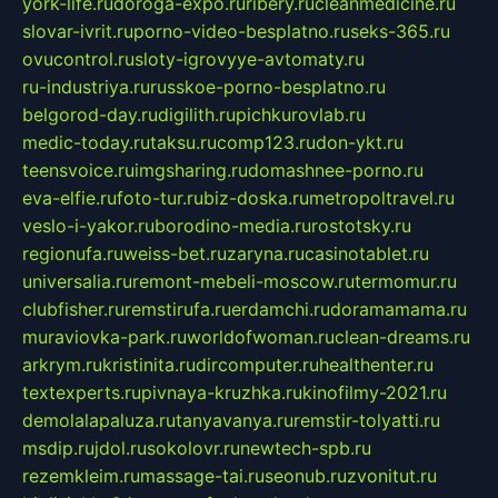
york-life.ru
doroga-expo.ru
ribery.ru
cleanmedicine.ru
slovar-ivrit.ru
porno-video-besplatno.ru
seks-365.ru
ovucontrol.ru
sloty-igrovyye-avtomaty.ru
ru-industriya.ru
russkoe-porno-besplatno.ru
belgorod-day.ru
digilith.ru
pichkurovlab.ru
medic-today.ru
taksu.ru
comp123.ru
don-ykt.ru
teensvoice.ru
imgsharing.ru
domashnee-porno.ru
eva-elfie.ru
foto-tur.ru
biz-doska.ru
metropoltravel.ru
veslo-i-yakor.ru
borodino-media.ru
rostotsky.ru
regionufa.ru
weiss-bet.ru
zaryna.ru
casinotablet.ru
universalia.ru
remont-mebeli-moscow.ru
termomur.ru
clubfisher.ru
remstirufa.ru
erdamchi.ru
doramamama.ru
muraviovka-park.ru
worldofwoman.ru
clean-dreams.ru
arkrym.ru
kristinita.ru
dircomputer.ru
healthenter.ru
textexperts.ru
pivnaya-kruzhka.ru
kinofilmy-2021.ru
demolalapaluza.ru
tanyavanya.ru
remstir-tolyatti.ru
msdip.ru
jdol.ru
sokolovr.ru
newtech-spb.ru
rezemkleim.ru
massage-tai.ru
seonub.ru
zvonitut.ru