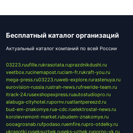
Бесплатный каталог организаций
Актуальный каталог компаний по всей России
03223.ru
ufille.ru
krasotata.ru
prazdnikdushi.ru
veetbox.ru
cinemapost.ru
ciam-fr.ru
kraft-you.ru
mega-press.ru
03223.ru
web-explore.ru
rastenuya.ru
eurovision-russia.ru
strah-news.ru
freeride-team.ru
itrack-24.ru
sexshopexpress.ru
autostudiopro.ru
alabuga-cityhotel.ru
pornv.ru
atlantpereezd.ru
bud-em-znakomye.ru
a-cdc.ru
elektrostal-news.ru
korolevremont-market.ru
budem-znakomye.ru
oooagrosnab.ru
fpodaso.ru
emfire.ru
pro-otdelky.ru
ukrasotki.ru
seksuzbek.ru
seks-uzbek.ru
porno-vk.ru