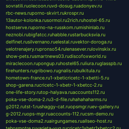
sovratili.ru
olecoon.ru
vd-dosug.ru
adonyev.ru
rbc-news.ru
porno-skvirt.ru
krospr.ru
13autor-kolonka.ru
sormol.ru
2rich.ru
hostel-65.ru
hostserve.ru
porno-na-russkom.ru
mishinlab.ru
neznobi.ru
bigfatcc.ru
habble.ru
starbucksvia.ru
delfinet.ru
silvernano.ru
elestal.ru
vektor-doroga.ru
velotrenajery.ru
pronso54.ru
lenasever.ru
lovinskix.ru
show-pets.ru
smartnews03.ru
discofoxworld.ru
miraclecoon.ru
pongup.ru
hostel65.ru
liura.ru
glasspb.ru
firehunters.ru
gribowo.ru
gnalis.ru
bulkitula.ru
hometown-france.ru
1-xbeticricetc-1-xbetti-5.ru
shop-garena.ru
cricetc-1-xbetr-1-xbetcc-2.ru
one-life-story.ru
top-halyava.ru
accounts112.ru
poka-vse-doma-2.ru
3-d-file.ru
hahahaharms.ru
g2012.ru
tst-1.ru
shaggy-cat.ru
opsmgr.ru
ev-gallery.ru
g-2012.ru
ops-mgr.ru
accounts-112.ru
csm-demo.ru
poka-vse-doma2.ru
airgungames.ru
allseo-host.ru
tehosmotre.ru
varieta-yug.ru
cricetc1xbetr1xbetcc2.ru