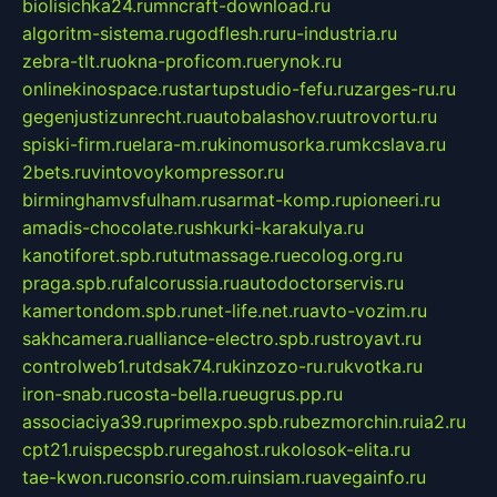
biolisichka24.ru
mncraft-download.ru
algoritm-sistema.ru
godflesh.ru
ru-industria.ru
zebra-tlt.ru
okna-proficom.ru
erynok.ru
onlinekinospace.ru
startupstudio-fefu.ru
zarges-ru.ru
gegenjustizunrecht.ru
autobalashov.ru
utrovortu.ru
spiski-firm.ru
elara-m.ru
kinomusorka.ru
mkcslava.ru
2bets.ru
vintovoykompressor.ru
birminghamvsfulham.ru
sarmat-komp.ru
pioneeri.ru
amadis-chocolate.ru
shkurki-karakulya.ru
kanotiforet.spb.ru
tutmassage.ru
ecolog.org.ru
praga.spb.ru
falcorussia.ru
autodoctorservis.ru
kamertondom.spb.ru
net-life.net.ru
avto-vozim.ru
sakhcamera.ru
alliance-electro.spb.ru
stroyavt.ru
controlweb1.ru
tdsak74.ru
kinzozo-ru.ru
kvotka.ru
iron-snab.ru
costa-bella.ru
eugrus.pp.ru
associaciya39.ru
primexpo.spb.ru
bezmorchin.ru
ia2.ru
cpt21.ru
ispecspb.ru
regahost.ru
kolosok-elita.ru
tae-kwon.ru
consrio.com.ru
insiam.ru
avegainfo.ru