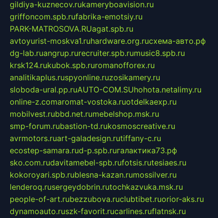
gildiya-kuznecov.ru
kameryboavision.ru
griffoncom.spb.ru
fabrika-emotsiy.ru
PARK-MATROSOVA.RU
agat.spb.ru
avtoyurist-moskva1.ru
hardware.org.ru
схема-авто.рф
dg-lab.ru
angrup.ru
recruiter.spb.ru
music8.spb.ru
krsk124.ru
kubok.spb.ru
romanofforex.ru
analitikaplus.ru
spyonline.ru
zosikamery.ru
sloboda-ural.pp.ru
AUTO-COM.SU
hohota.net
alimy.ru
online-z.com
aromat-vostoka.ru
otdelkaexp.ru
mobilvest.ru
bbd.net.ru
mebelshop.msk.ru
smp-forum.ru
bastion-td.ru
kosmoscreative.ru
avrmotors.ru
art-galadesign.ru
tiffany-c.ru
ecostep-samara.ru
d-p.spb.ru
галактика73.рф
sko.com.ru
davitamebel-spb.ru
fotsis.ru
tesiaes.ru
kokoroyari.spb.ru
blesna-kazan.ru
mossilver.ru
lenderoq.ru
sergeydobrin.ru
tochkazvuka.msk.ru
people-of-art.ru
bezzubova.ru
clubtibet.ru
orior-aks.ru
dynamoauto.ru
szk-favorit.ru
carlines.ru
flatnsk.ru