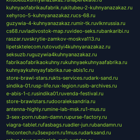
kuhnyaofabrikaufabrik.ru
kitubeu-2-kuhnyanazakaz.ru
xehyroo-5-kuhnyanazakaz.ru
cs-68.ru
guzywia-4-kuhnyanazakaz.ru
mir-tk.ru
vlknrussia.ru
cs68.ru
vladivostok-map.ru
video-seks.ru
bankaribi.ru
raszar.ru
vskrytie-zamkov-moskva113.ru
lipetsktelecom.ru
tovudyi4kuhnyanazakaz.ru
seksuzb.ru
guzywia4kuhnyanazakaz.ru
fabrikaofabrikaokuhny.ru
kuhnyaekuhnyaafabrika.ru
kuhnyaykuhnyayfabrika.ru
e-abis1c.ru
store-brawl-stars.ru
kts-services.ru
dark-sand.ru
sindika-01.ru
sp-life.ru
x-legion.ru
sib-archives.ru
e-abis-1-c.ru
sindika01.ru
venda-festival.ru
store-brawlstars.ru
dooraleksandria.ru
antenna-highly.ru
mine-lab-msk.ru
1-mus.ru
3-sex-porn.ru
ban-damn.ru
purse-factory.ru
viagra-tablet.ru
fasbags.ru
adler-jun.ru
bandamn.ru
fincontech.ru
3sexporn.ru
1mus.ru
darksand.ru