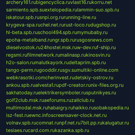
archery161.ru
bigencyclica.ru
vlast16.ru
korru.net
sarmiento.spb.su
extelopedia.ru
lammin-suo.spb.ru
iskatour.spb.ru
snpi.org.ru
running-line.ru
krygeva-spa.ru
chel.net.ru
rust-loco.ru
dugshop.ru
hl-beta.spb.ru
school494.spb.ru
mymubaby.ru
epoha-metalband.ru
ngr.spb.ru
rusgosnews.com
dieselvostok.ru
24hostel.msk.ru
w-dev.ru
f-ship.ru
regsmi.ru
filmnetwork.ru
malinasp.ru
kinosvin.ru
h2o-salon.ru
malutkayork.ru
deltaprim.spb.ru
tango-perm.ru
gooddir.ru
sgv.su
multiki-online.com
webkrasotki.com
cherinvest.ru
detskiy-ostrov.ru
ankou.spb.ru
alvesta1.ru
pdf-creator.ru
nix-files.org.ru
sakhatoday.ru
elektrikersymboler.ru
sputnikyes.ru
golf2club.msk.ru
aeforums.ru
zallclub.ru
multimodal.msk.ru
habaigry.ru
haikko.ru
sobakopedia.ru
isz-fest.ru
ewnc.info
screensaver-clock.net.ru
volnav.spb.ru
comnat.ru
npf.net.ru
7bit.pp.ru
kalugatur.ru
tesiaes.ru
card.com.ru
kazanka.spb.ru