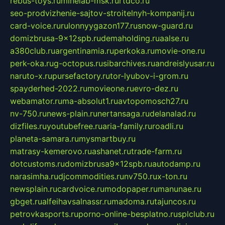
rebus-toys.ru
minelab-msk.ru
rtdco.ru
seo-prodvizhenie-sajtov-stroitelnyh-kompanij.ru
card-voice.ru
rulonnyygazon177.ru
snow-guard.ru
domizbrusa-9x12spb.ru
demaholding.ru
aalse.ru
a380club.ru
argentinamia.ru
perkoka.ru
movie-one.ru
perk-oka.ru
g-octopus.ru
sibarchives.ru
andreislyusar.ru
naruto-x.ru
pursefactory.ru
tor-lyubov-i-grom.ru
spayderhed-2022.ru
movieone.ru
evro-dez.ru
webamator.ru
ma-absolut1.ru
avtopomosch27.ru
nv-750.ru
news-plain.ru
nertansaga.ru
delanalad.ru
dizfiles.ru
youtubefree.ru
aria-family.ru
roadli.ru
planeta-samara.ru
mysmartbuy.ru
matrasy-kemerovo.ru
ashanet.ru
trade-farm.ru
dotcustoms.ru
domizbrusa9x12spb.ru
autodamp.ru
narasimha.ru
djcommodities.ru
nv750.ru
x-ton.ru
newsplain.ru
cardvoice.ru
modopaper.ru
manunae.ru
gbget.ru
alfeihavsalnassr.ru
madoma.ru
tajuncos.ru
petrovkasports.ru
porno-online-besplatno.ru
splclub.ru