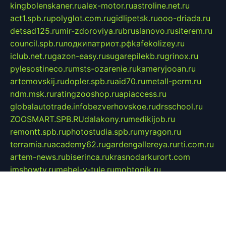
kingbolenskaner.ru
alex-motor.ru
astroline.net.ru
act1.spb.ru
polyglot.com.ru
gidlipetsk.ru
ooo-driada.ru
detsad125.ru
mir-zdoroviya.ru
bruslanovo.ru
siterem.ru
council.spb.ru
лодкипатриот.рф
kafekolizey.ru
iclub.net.ru
gazon-easy.ru
sugarepilekb.ru
grinox.ru
pylesostineco.ru
msts-ozarenie.ru
kameryjooan.ru
artemovskij.ru
dopler.spb.ru
aid70.ru
metall-perm.ru
ndm.msk.ru
ratingzooshop.ru
apiaccess.ru
globalautotrade.info
bezverhovskoe.ru
drsschool.ru
ZOOSMART.SPB.RU
dalakony.ru
medikijob.ru
remontt.spb.ru
photostudia.spb.ru
myragon.ru
terramia.ru
academy62.ru
gardengallereya.ru
rti.com.ru
artem-news.ru
biserinca.ru
krasnodarkurort.com
imshowtv.ru
mebel-v-tule.ru
mobtopik.ru
pcsecurity.net.ru
tool-sib.ru
multimetrunit.ru
sp-tour.ru
fan-cs.ru
santeh-russia.ru
symbian9.net.ru
DSHAIR.RU
tmmotors.spb.ru
xjocuricopii.com
musavtomat.msk.ru
obustrojdom.ru
sovetcik.ru
ybaranovskaya.ru