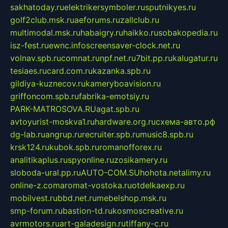
sakhatoday.ru
elektrikersymboler.ru
sputnikyes.ru
golf2club.msk.ru
aeforums.ru
zallclub.ru
multimodal.msk.ru
habaigry.ru
haikko.ru
sobakopedia.ru
isz-fest.ru
ewnc.info
screensaver-clock.net.ru
volnav.spb.ru
comnat.ru
npf.net.ru
7bit.pp.ru
kalugatur.ru
tesiaes.ru
card.com.ru
kazanka.spb.ru
gildiya-kuznecov.ru
kameryboavision.ru
griffoncom.spb.ru
fabrika-emotsiy.ru
PARK-MATROSOVA.RU
agat.spb.ru
avtoyurist-moskva1.ru
hardware.org.ru
схема-авто.рф
dg-lab.ru
angrup.ru
recruiter.spb.ru
music8.spb.ru
krsk124.ru
kubok.spb.ru
romanofforex.ru
analitikaplus.ru
spyonline.ru
zosikamery.ru
sloboda-ural.pp.ru
AUTO-COM.SU
hohota.net
alimy.ru
online-z.com
aromat-vostoka.ru
otdelkaexp.ru
mobilvest.ru
bbd.net.ru
mebelshop.msk.ru
smp-forum.ru
bastion-td.ru
kosmoscreative.ru
avrmotors.ru
art-galadesign.ru
tiffany-c.ru