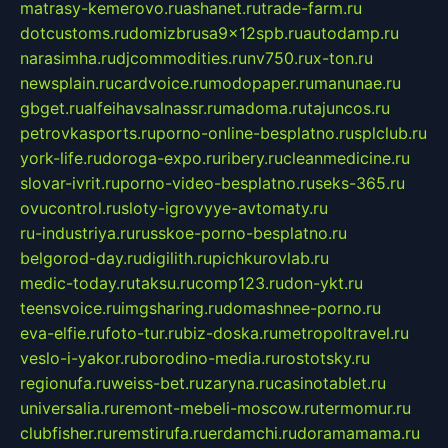
matrasy-kemerovo.ru
ashanet.ru
trade-farm.ru
dotcustoms.ru
domizbrusa9x12spb.ru
autodamp.ru
narasimha.ru
djcommodities.ru
nv750.ru
x-ton.ru
newsplain.ru
cardvoice.ru
modopaper.ru
manunae.ru
gbget.ru
alfeihavsalnassr.ru
madoma.ru
tajuncos.ru
petrovkasports.ru
porno-online-besplatno.ru
splclub.ru
york-life.ru
doroga-expo.ru
ribery.ru
cleanmedicine.ru
slovar-ivrit.ru
porno-video-besplatno.ru
seks-365.ru
ovucontrol.ru
sloty-igrovyye-avtomaty.ru
ru-industriya.ru
russkoe-porno-besplatno.ru
belgorod-day.ru
digilith.ru
pichkurovlab.ru
medic-today.ru
taksu.ru
comp123.ru
don-ykt.ru
teensvoice.ru
imgsharing.ru
domashnee-porno.ru
eva-elfie.ru
foto-tur.ru
biz-doska.ru
metropoltravel.ru
veslo-i-yakor.ru
borodino-media.ru
rostotsky.ru
regionufa.ru
weiss-bet.ru
zaryna.ru
casinotablet.ru
universalia.ru
remont-mebeli-moscow.ru
termomur.ru
clubfisher.ru
remstirufa.ru
erdamchi.ru
doramamama.ru