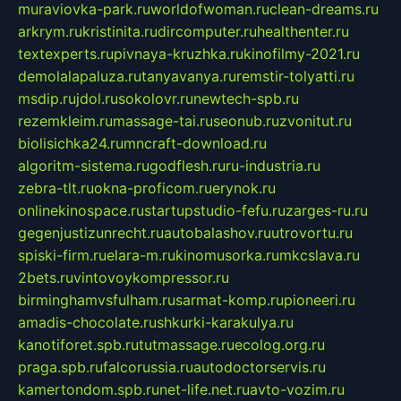
muraviovka-park.ru
worldofwoman.ru
clean-dreams.ru
arkrym.ru
kristinita.ru
dircomputer.ru
healthenter.ru
textexperts.ru
pivnaya-kruzhka.ru
kinofilmy-2021.ru
demolalapaluza.ru
tanyavanya.ru
remstir-tolyatti.ru
msdip.ru
jdol.ru
sokolovr.ru
newtech-spb.ru
rezemkleim.ru
massage-tai.ru
seonub.ru
zvonitut.ru
biolisichka24.ru
mncraft-download.ru
algoritm-sistema.ru
godflesh.ru
ru-industria.ru
zebra-tlt.ru
okna-proficom.ru
erynok.ru
onlinekinospace.ru
startupstudio-fefu.ru
zarges-ru.ru
gegenjustizunrecht.ru
autobalashov.ru
utrovortu.ru
spiski-firm.ru
elara-m.ru
kinomusorka.ru
mkcslava.ru
2bets.ru
vintovoykompressor.ru
birminghamvsfulham.ru
sarmat-komp.ru
pioneeri.ru
amadis-chocolate.ru
shkurki-karakulya.ru
kanotiforet.spb.ru
tutmassage.ru
ecolog.org.ru
praga.spb.ru
falcorussia.ru
autodoctorservis.ru
kamertondom.spb.ru
net-life.net.ru
avto-vozim.ru