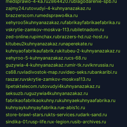
medsprawo-4-ka.ru
2864420.ru
blagodarenie-spb.ru
zajmy24.ru
tovudyi-4-kuhnyanazakaz.ru
brazzerscom.ru
medsprawo4ka.ru
xehyroo5kuhnyanazakaz.ru
fabrikayfabrikaefabrika.ru
vskrytie-zamkov-moskva-113.ru
biletnadom.ru
zed-online.ru
pimchax.ru
brazzers-hd.ru
z-host.ru
kitubeu2kuhnyanazakaz.ru
naperekate.ru
kuhnyaofabrikaufabrik.ru
kitubeu-2-kuhnyanazakaz.ru
xehyroo-5-kuhnyanazakaz.ru
cs-68.ru
guzywia-4-kuhnyanazakaz.ru
mir-tk.ru
vlknrussia.ru
cs68.ru
vladivostok-map.ru
video-seks.ru
bankaribi.ru
raszar.ru
vskrytie-zamkov-moskva113.ru
lipetsktelecom.ru
tovudyi4kuhnyanazakaz.ru
seksuzb.ru
guzywia4kuhnyanazakaz.ru
fabrikaofabrikaokuhny.ru
kuhnyaekuhnyaafabrika.ru
kuhnyaykuhnyayfabrika.ru
e-abis1c.ru
store-brawl-stars.ru
kts-services.ru
dark-sand.ru
sindika-01.ru
sp-life.ru
x-legion.ru
sib-archives.ru