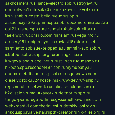
sakhcamera.ru
alliance-electro.spb.ru
stroyavt.ru
controlweb1.ru
tdsak74.ru
kinzozo-ru.ru
kvotka.ru
iron-snab.ru
costa-bella.ru
eugrus.pp.ru
associaciya39.ru
primexpo.spb.ru
bezmorchin.ru
ia2.ru
cpt21.ru
ispecspb.ru
regahost.ru
kolosok-elita.ru
tae-kwon.ru
consrio.com.ru
insiam.ru
avegainfo.ru
archery161.ru
bigencyclica.ru
vlast16.ru
korru.net
sarmiento.spb.su
extelopedia.ru
lammin-suo.spb.ru
iskatour.spb.ru
snpi.org.ru
running-line.ru
krygeva-spa.ru
chel.net.ru
rust-loco.ru
dugshop.ru
hl-beta.spb.ru
school494.spb.ru
mymubaby.ru
epoha-metalband.ru
ngr.spb.ru
rusgosnews.com
dieselvostok.ru
24hostel.msk.ru
w-dev.ru
f-ship.ru
regsmi.ru
filmnetwork.ru
malinasp.ru
kinosvin.ru
h2o-salon.ru
malutkayork.ru
deltaprim.spb.ru
tango-perm.ru
gooddir.ru
sgv.su
multiki-online.com
webkrasotki.com
cherinvest.ru
detskiy-ostrov.ru
ankou.spb.ru
alvesta1.ru
pdf-creator.ru
nix-files.org.ru