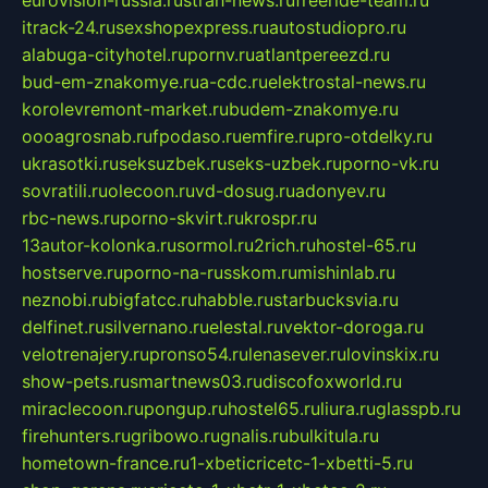
eurovision-russia.ru
strah-news.ru
freeride-team.ru
itrack-24.ru
sexshopexpress.ru
autostudiopro.ru
alabuga-cityhotel.ru
pornv.ru
atlantpereezd.ru
bud-em-znakomye.ru
a-cdc.ru
elektrostal-news.ru
korolevremont-market.ru
budem-znakomye.ru
oooagrosnab.ru
fpodaso.ru
emfire.ru
pro-otdelky.ru
ukrasotki.ru
seksuzbek.ru
seks-uzbek.ru
porno-vk.ru
sovratili.ru
olecoon.ru
vd-dosug.ru
adonyev.ru
rbc-news.ru
porno-skvirt.ru
krospr.ru
13autor-kolonka.ru
sormol.ru
2rich.ru
hostel-65.ru
hostserve.ru
porno-na-russkom.ru
mishinlab.ru
neznobi.ru
bigfatcc.ru
habble.ru
starbucksvia.ru
delfinet.ru
silvernano.ru
elestal.ru
vektor-doroga.ru
velotrenajery.ru
pronso54.ru
lenasever.ru
lovinskix.ru
show-pets.ru
smartnews03.ru
discofoxworld.ru
miraclecoon.ru
pongup.ru
hostel65.ru
liura.ru
glasspb.ru
firehunters.ru
gribowo.ru
gnalis.ru
bulkitula.ru
hometown-france.ru
1-xbeticricetc-1-xbetti-5.ru