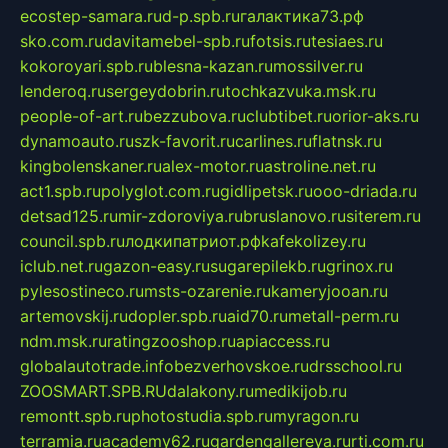
ecostep-samara.ru
d-p.spb.ru
галактика73.рф
sko.com.ru
davitamebel-spb.ru
fotsis.ru
tesiaes.ru
kokoroyari.spb.ru
blesna-kazan.ru
mossilver.ru
lenderoq.ru
sergeydobrin.ru
tochkazvuka.msk.ru
people-of-art.ru
bezzubova.ru
clubtibet.ru
orior-aks.ru
dynamoauto.ru
szk-favorit.ru
carlines.ru
flatnsk.ru
kingbolenskaner.ru
alex-motor.ru
astroline.net.ru
act1.spb.ru
polyglot.com.ru
gidlipetsk.ru
ooo-driada.ru
detsad125.ru
mir-zdoroviya.ru
bruslanovo.ru
siterem.ru
council.spb.ru
лодкипатриот.рф
kafekolizey.ru
iclub.net.ru
gazon-easy.ru
sugarepilekb.ru
grinox.ru
pylesostineco.ru
msts-ozarenie.ru
kameryjooan.ru
artemovskij.ru
dopler.spb.ru
aid70.ru
metall-perm.ru
ndm.msk.ru
ratingzooshop.ru
apiaccess.ru
globalautotrade.info
bezverhovskoe.ru
drsschool.ru
ZOOSMART.SPB.RU
dalakony.ru
medikijob.ru
remontt.spb.ru
photostudia.spb.ru
myragon.ru
terramia.ru
academy62.ru
gardengallereya.ru
rti.com.ru