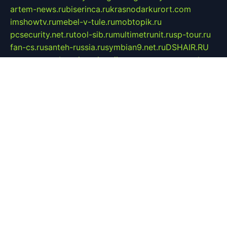
artem-news.ru
biserinca.ru
krasnodarkurort.com
imshowtv.ru
mebel-v-tule.ru
mobtopik.ru
pcsecurity.net.ru
tool-sib.ru
multimetrunit.ru
sp-tour.ru
fan-cs.ru
santeh-russia.ru
symbian9.net.ru
DSHAIR.RU
tmmotors.spb.ru
xjocuricopii.com
musavtomat.msk.ru
obustrojdom.ru
sovetcik.ru
ybaranovskaya.ru
ppknews.ru
cult-alshei.ru
JAPANRUSSIA.RU
proekciyamebel.ru
imper-finans.ru
rim.org.ru
glamourai.ru
brassminus.ru
zabor-pro.ru
ftn.pp.ru
dorogoe58.ru
laimengpacker.ru
kuzova-zapchasti.ru
sageerp.ru
taxodrom.ru
dsrazvitie.ru
hardcity.net.ru
ratinghomegames.ru
topservice25.ru
gubernyan.ru
gtglasslined.ru
ii4.ru
tssport.spb.ru
andorra24.com
blackwallstreet.ru
oboimos.ru
optim-doors.com.ru
ikuch.ru
nycr.org.ru
npa21.ru
vremya-ch.spb.ru
desert000.ru
ivtorgi.ru
ifiori.ru
catalog-statei.ru
dcv.org.ru
spetsmaster174.ru
ipkameryhiseeu.ru
dum26.ru
ruspol.spb.ru
fr-opendp.ru
kam-solnyshko.ru