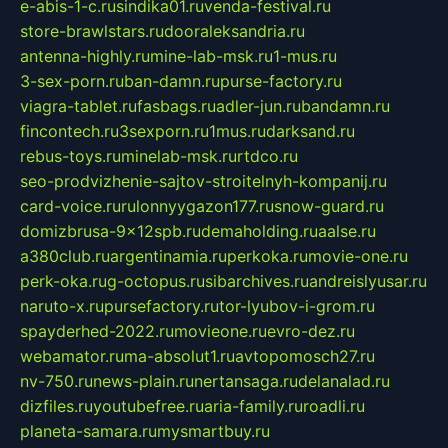
e-abis-1-c.ru
sindika01.ru
venda-festival.ru
store-brawlstars.ru
dooraleksandria.ru
antenna-highly.ru
mine-lab-msk.ru
1-mus.ru
3-sex-porn.ru
ban-damn.ru
purse-factory.ru
viagra-tablet.ru
fasbags.ru
adler-jun.ru
bandamn.ru
fincontech.ru
3sexporn.ru
1mus.ru
darksand.ru
rebus-toys.ru
minelab-msk.ru
rtdco.ru
seo-prodvizhenie-sajtov-stroitelnyh-kompanij.ru
card-voice.ru
rulonnyygazon177.ru
snow-guard.ru
domizbrusa-9x12spb.ru
demaholding.ru
aalse.ru
a380club.ru
argentinamia.ru
perkoka.ru
movie-one.ru
perk-oka.ru
g-octopus.ru
sibarchives.ru
andreislyusar.ru
naruto-x.ru
pursefactory.ru
tor-lyubov-i-grom.ru
spayderhed-2022.ru
movieone.ru
evro-dez.ru
webamator.ru
ma-absolut1.ru
avtopomosch27.ru
nv-750.ru
news-plain.ru
nertansaga.ru
delanalad.ru
dizfiles.ru
youtubefree.ru
aria-family.ru
roadli.ru
planeta-samara.ru
mysmartbuy.ru