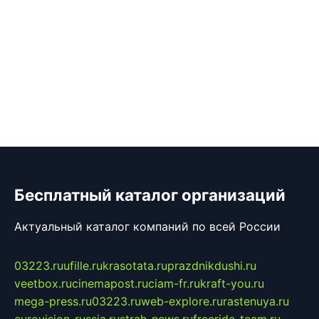
Бесплатный каталог организаций
Актуальный каталог компаний по всей России
03223.ru
ufille.ru
krasotata.ru
prazdnikdushi.ru
veetbox.ru
cinemapost.ru
ciam-fr.ru
kraft-you.ru
mega-press.ru
03223.ru
web-explore.ru
rastenuya.ru