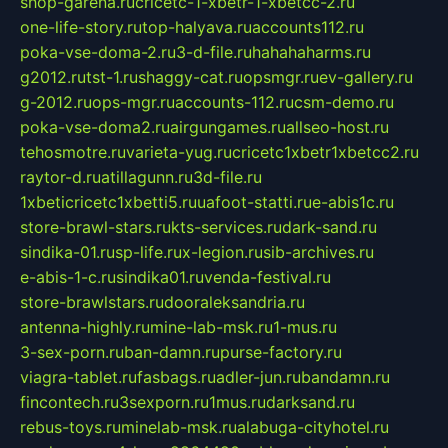
shop-garena.ru
cricetc-1-xbetr-1-xbetcc-2.ru
one-life-story.ru
top-halyava.ru
accounts112.ru
poka-vse-doma-2.ru
3-d-file.ru
hahahaharms.ru
g2012.ru
tst-1.ru
shaggy-cat.ru
opsmgr.ru
ev-gallery.ru
g-2012.ru
ops-mgr.ru
accounts-112.ru
csm-demo.ru
poka-vse-doma2.ru
airgungames.ru
allseo-host.ru
tehosmotre.ru
varieta-yug.ru
cricetc1xbetr1xbetcc2.ru
raytor-d.ru
atillagunn.ru
3d-file.ru
1xbeticricetc1xbetti5.ru
uafoot-statti.ru
e-abis1c.ru
store-brawl-stars.ru
kts-services.ru
dark-sand.ru
sindika-01.ru
sp-life.ru
x-legion.ru
sib-archives.ru
e-abis-1-c.ru
sindika01.ru
venda-festival.ru
store-brawlstars.ru
dooraleksandria.ru
antenna-highly.ru
mine-lab-msk.ru
1-mus.ru
3-sex-porn.ru
ban-damn.ru
purse-factory.ru
viagra-tablet.ru
fasbags.ru
adler-jun.ru
bandamn.ru
fincontech.ru
3sexporn.ru
1mus.ru
darksand.ru
rebus-toys.ru
minelab-msk.ru
alabuga-cityhotel.ru