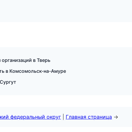
 организаций в Тверь
ть в Комсомольск-на-Амуре
 Сургут
ский федеральный округ
|
Главная страница
→