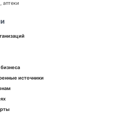
, аптеки
ми
ганизаций
 бизнеса
еренные источники
онам
иях
арты