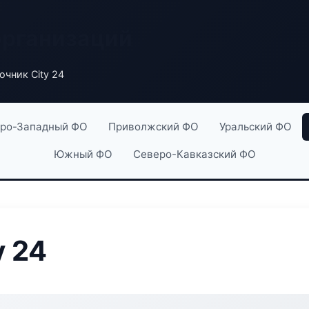
организаций
очник City 24
ро-Западный ФО
Приволжский ФО
Уральский ФО
Южный ФО
Северо-Кавказский ФО
y 24