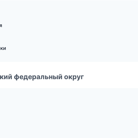
я
ски
ский федеральный округ