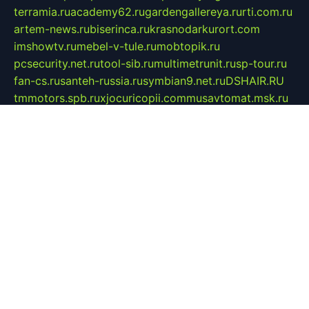
terramia.ru
academy62.ru
gardengallereya.ru
rti.com.ru
artem-news.ru
biserinca.ru
krasnodarkurort.com
imshowtv.ru
mebel-v-tule.ru
mobtopik.ru
pcsecurity.net.ru
tool-sib.ru
multimetrunit.ru
sp-tour.ru
fan-cs.ru
santeh-russia.ru
symbian9.net.ru
DSHAIR.RU
tmmotors.spb.ru
xjocuricopii.com
musavtomat.msk.ru
obustrojdom.ru
sovetcik.ru
ybaranovskaya.ru
ppknews.ru
cult-alshei.ru
JAPANRUSSIA.RU
proekciyamebel.ru
imper-finans.ru
rim.org.ru
glamourai.ru
brassminus.ru
zabor-pro.ru
ftn.pp.ru
dorogoe58.ru
laimengpacker.ru
kuzova-zapchasti.ru
sageerp.ru
taxodrom.ru
dsrazvitie.ru
hardcity.net.ru
ratinghomegames.ru
topservice25.ru
gubernyan.ru
gtglasslined.ru
ii4.ru
tssport.spb.ru
andorra24.com
blackwallstreet.ru
oboimos.ru
optim-doors.com.ru
ikuch.ru
nycr.org.ru
npa21.ru
vremya-ch.spb.ru
desert000.ru
ivtorgi.ru
ifiori.ru
catalog-statei.ru
dcv.org.ru
spetsmaster174.ru
ipkameryhiseeu.ru