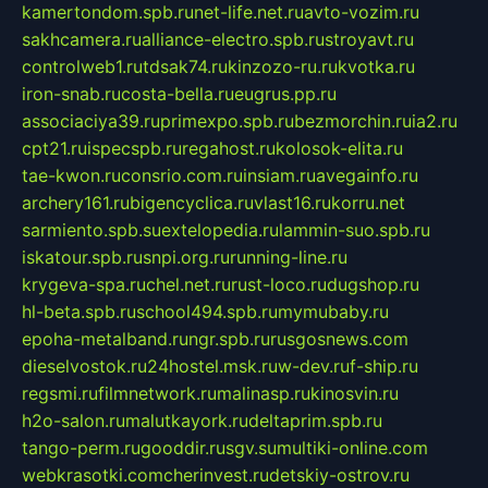
kamertondom.spb.ru
net-life.net.ru
avto-vozim.ru
sakhcamera.ru
alliance-electro.spb.ru
stroyavt.ru
controlweb1.ru
tdsak74.ru
kinzozo-ru.ru
kvotka.ru
iron-snab.ru
costa-bella.ru
eugrus.pp.ru
associaciya39.ru
primexpo.spb.ru
bezmorchin.ru
ia2.ru
cpt21.ru
ispecspb.ru
regahost.ru
kolosok-elita.ru
tae-kwon.ru
consrio.com.ru
insiam.ru
avegainfo.ru
archery161.ru
bigencyclica.ru
vlast16.ru
korru.net
sarmiento.spb.su
extelopedia.ru
lammin-suo.spb.ru
iskatour.spb.ru
snpi.org.ru
running-line.ru
krygeva-spa.ru
chel.net.ru
rust-loco.ru
dugshop.ru
hl-beta.spb.ru
school494.spb.ru
mymubaby.ru
epoha-metalband.ru
ngr.spb.ru
rusgosnews.com
dieselvostok.ru
24hostel.msk.ru
w-dev.ru
f-ship.ru
regsmi.ru
filmnetwork.ru
malinasp.ru
kinosvin.ru
h2o-salon.ru
malutkayork.ru
deltaprim.spb.ru
tango-perm.ru
gooddir.ru
sgv.su
multiki-online.com
webkrasotki.com
cherinvest.ru
detskiy-ostrov.ru