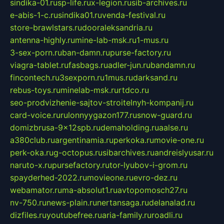
sindika-01.ru
sp-life.ru
x-legion.ru
sib-archives.ru
e-abis-1-c.ru
sindika01.ru
venda-festival.ru
store-brawlstars.ru
dooraleksandria.ru
antenna-highly.ru
mine-lab-msk.ru
1-mus.ru
3-sex-porn.ru
ban-damn.ru
purse-factory.ru
viagra-tablet.ru
fasbags.ru
adler-jun.ru
bandamn.ru
fincontech.ru
3sexporn.ru
1mus.ru
darksand.ru
rebus-toys.ru
minelab-msk.ru
rtdco.ru
seo-prodvizhenie-sajtov-stroitelnyh-kompanij.ru
card-voice.ru
rulonnyygazon177.ru
snow-guard.ru
domizbrusa-9x12spb.ru
demaholding.ru
aalse.ru
a380club.ru
argentinamia.ru
perkoka.ru
movie-one.ru
perk-oka.ru
g-octopus.ru
sibarchives.ru
andreislyusar.ru
naruto-x.ru
pursefactory.ru
tor-lyubov-i-grom.ru
spayderhed-2022.ru
movieone.ru
evro-dez.ru
webamator.ru
ma-absolut1.ru
avtopomosch27.ru
nv-750.ru
news-plain.ru
nertansaga.ru
delanalad.ru
dizfiles.ru
youtubefree.ru
aria-family.ru
roadli.ru