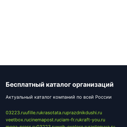
Бесплатный каталог организаций
Актуальный каталог компаний по всей России
03223.ru
ufille.ru
krasotata.ru
prazdnikdushi.ru
veetbox.ru
cinemapost.ru
ciam-fr.ru
kraft-you.ru
mega-press.ru
03223.ru
web-explore.ru
rastenuya.ru