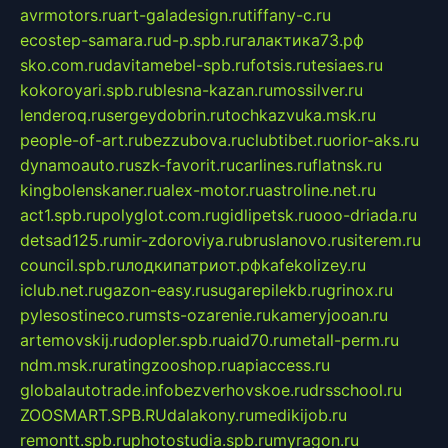
avrmotors.ru
art-galadesign.ru
tiffany-c.ru
ecostep-samara.ru
d-p.spb.ru
галактика73.рф
sko.com.ru
davitamebel-spb.ru
fotsis.ru
tesiaes.ru
kokoroyari.spb.ru
blesna-kazan.ru
mossilver.ru
lenderoq.ru
sergeydobrin.ru
tochkazvuka.msk.ru
people-of-art.ru
bezzubova.ru
clubtibet.ru
orior-aks.ru
dynamoauto.ru
szk-favorit.ru
carlines.ru
flatnsk.ru
kingbolenskaner.ru
alex-motor.ru
astroline.net.ru
act1.spb.ru
polyglot.com.ru
gidlipetsk.ru
ooo-driada.ru
detsad125.ru
mir-zdoroviya.ru
bruslanovo.ru
siterem.ru
council.spb.ru
лодкипатриот.рф
kafekolizey.ru
iclub.net.ru
gazon-easy.ru
sugarepilekb.ru
grinox.ru
pylesostineco.ru
msts-ozarenie.ru
kameryjooan.ru
artemovskij.ru
dopler.spb.ru
aid70.ru
metall-perm.ru
ndm.msk.ru
ratingzooshop.ru
apiaccess.ru
globalautotrade.info
bezverhovskoe.ru
drsschool.ru
ZOOSMART.SPB.RU
dalakony.ru
medikijob.ru
remontt.spb.ru
photostudia.spb.ru
myragon.ru