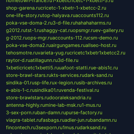
hometown-france.ru
1-xbeticricetc-1-xbetti-5.ru
shop-garena.ru
cricetc-1-xbetr-1-xbetcc-2.ru
one-life-story.ru
top-halyava.ru
accounts112.ru
poka-vse-doma-2.ru
3-d-file.ru
hahahaharms.ru
g2012.ru
tst-1.ru
shaggy-cat.ru
opsmgr.ru
ev-gallery.ru
g-2012.ru
ops-mgr.ru
accounts-112.ru
csm-demo.ru
poka-vse-doma2.ru
airgungames.ru
allseo-host.ru
tehosmotre.ru
varieta-yug.ru
cricetc1xbetr1xbetcc2.ru
raytor-d.ru
atillagunn.ru
3d-file.ru
1xbeticricetc1xbetti5.ru
uafoot-statti.ru
e-abis1c.ru
store-brawl-stars.ru
kts-services.ru
dark-sand.ru
sindika-01.ru
sp-life.ru
x-legion.ru
sib-archives.ru
e-abis-1-c.ru
sindika01.ru
venda-festival.ru
store-brawlstars.ru
dooraleksandria.ru
antenna-highly.ru
mine-lab-msk.ru
1-mus.ru
3-sex-porn.ru
ban-damn.ru
purse-factory.ru
viagra-tablet.ru
fasbags.ru
adler-jun.ru
bandamn.ru
fincontech.ru
3sexporn.ru
1mus.ru
darksand.ru