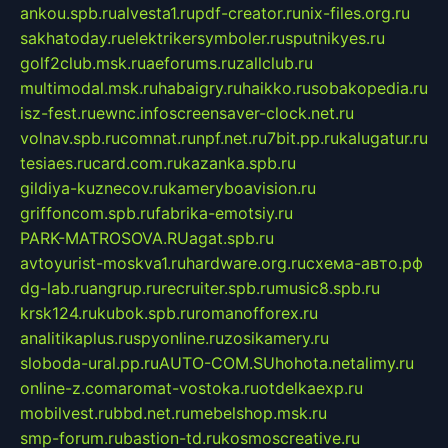
ankou.spb.ru
alvesta1.ru
pdf-creator.ru
nix-files.org.ru
sakhatoday.ru
elektrikersymboler.ru
sputnikyes.ru
golf2club.msk.ru
aeforums.ru
zallclub.ru
multimodal.msk.ru
habaigry.ru
haikko.ru
sobakopedia.ru
isz-fest.ru
ewnc.info
screensaver-clock.net.ru
volnav.spb.ru
comnat.ru
npf.net.ru
7bit.pp.ru
kalugatur.ru
tesiaes.ru
card.com.ru
kazanka.spb.ru
gildiya-kuznecov.ru
kameryboavision.ru
griffoncom.spb.ru
fabrika-emotsiy.ru
PARK-MATROSOVA.RU
agat.spb.ru
avtoyurist-moskva1.ru
hardware.org.ru
схема-авто.рф
dg-lab.ru
angrup.ru
recruiter.spb.ru
music8.spb.ru
krsk124.ru
kubok.spb.ru
romanofforex.ru
analitikaplus.ru
spyonline.ru
zosikamery.ru
sloboda-ural.pp.ru
AUTO-COM.SU
hohota.net
alimy.ru
online-z.com
aromat-vostoka.ru
otdelkaexp.ru
mobilvest.ru
bbd.net.ru
mebelshop.msk.ru
smp-forum.ru
bastion-td.ru
kosmoscreative.ru