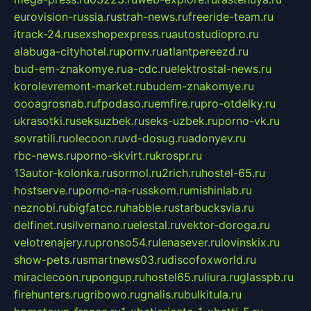
eurovision-russia.ru
strah-news.ru
freeride-team.ru
itrack-24.ru
sexshopexpress.ru
autostudiopro.ru
alabuga-cityhotel.ru
pornv.ru
atlantpereezd.ru
bud-em-znakomye.ru
a-cdc.ru
elektrostal-news.ru
korolevremont-market.ru
budem-znakomye.ru
oooagrosnab.ru
fpodaso.ru
emfire.ru
pro-otdelky.ru
ukrasotki.ru
seksuzbek.ru
seks-uzbek.ru
porno-vk.ru
sovratili.ru
olecoon.ru
vd-dosug.ru
adonyev.ru
rbc-news.ru
porno-skvirt.ru
krospr.ru
13autor-kolonka.ru
sormol.ru
2rich.ru
hostel-65.ru
hostserve.ru
porno-na-russkom.ru
mishinlab.ru
neznobi.ru
bigfatcc.ru
habble.ru
starbucksvia.ru
delfinet.ru
silvernano.ru
elestal.ru
vektor-doroga.ru
velotrenajery.ru
pronso54.ru
lenasever.ru
lovinskix.ru
show-pets.ru
smartnews03.ru
discofoxworld.ru
miraclecoon.ru
pongup.ru
hostel65.ru
liura.ru
glasspb.ru
firehunters.ru
gribowo.ru
gnalis.ru
bulkitula.ru