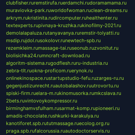
clubfisher.ru
remstirufa.ru
erdamchi.ru
doramamama.ru
muraviovka-park.ru
worldofwoman.ru
clean-dreams.ru
arkrym.ru
kristinita.ru
dircomputer.ru
healthenter.ru
textexperts.ru
pivnaya-kruzhka.ru
kinofilmy-2021.ru
demolalapaluza.ru
tanyavanya.ru
remstir-tolyatti.ru
msdip.ru
jdol.ru
sokolovr.ru
newtech-spb.ru
rezemkleim.ru
massage-tai.ru
seonub.ru
zvonitut.ru
biolisichka24.ru
mncraft-download.ru
algoritm-sistema.ru
godflesh.ru
ru-industria.ru
zebra-tlt.ru
okna-proficom.ru
erynok.ru
onlinekinospace.ru
startupstudio-fefu.ru
zarges-ru.ru
gegenjustizunrecht.ru
autobalashov.ru
utrovortu.ru
spiski-firm.ru
elara-m.ru
kinomusorka.ru
mkcslava.ru
2bets.ru
vintovoykompressor.ru
birminghamvsfulham.ru
sarmat-komp.ru
pioneeri.ru
amadis-chocolate.ru
shkurki-karakulya.ru
kanotiforet.spb.ru
tutmassage.ru
ecolog.org.ru
praga.spb.ru
falcorussia.ru
autodoctorservis.ru