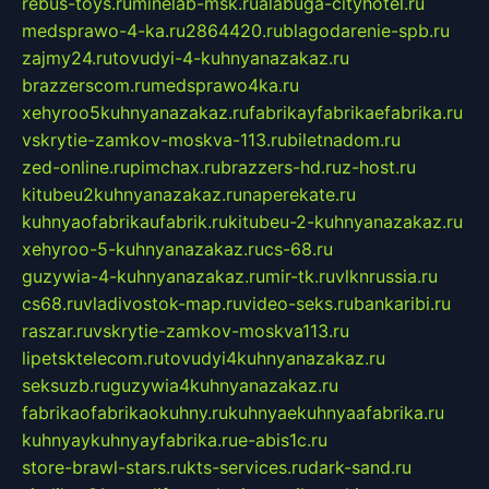
rebus-toys.ru
minelab-msk.ru
alabuga-cityhotel.ru
medsprawo-4-ka.ru
2864420.ru
blagodarenie-spb.ru
zajmy24.ru
tovudyi-4-kuhnyanazakaz.ru
brazzerscom.ru
medsprawo4ka.ru
xehyroo5kuhnyanazakaz.ru
fabrikayfabrikaefabrika.ru
vskrytie-zamkov-moskva-113.ru
biletnadom.ru
zed-online.ru
pimchax.ru
brazzers-hd.ru
z-host.ru
kitubeu2kuhnyanazakaz.ru
naperekate.ru
kuhnyaofabrikaufabrik.ru
kitubeu-2-kuhnyanazakaz.ru
xehyroo-5-kuhnyanazakaz.ru
cs-68.ru
guzywia-4-kuhnyanazakaz.ru
mir-tk.ru
vlknrussia.ru
cs68.ru
vladivostok-map.ru
video-seks.ru
bankaribi.ru
raszar.ru
vskrytie-zamkov-moskva113.ru
lipetsktelecom.ru
tovudyi4kuhnyanazakaz.ru
seksuzb.ru
guzywia4kuhnyanazakaz.ru
fabrikaofabrikaokuhny.ru
kuhnyaekuhnyaafabrika.ru
kuhnyaykuhnyayfabrika.ru
e-abis1c.ru
store-brawl-stars.ru
kts-services.ru
dark-sand.ru