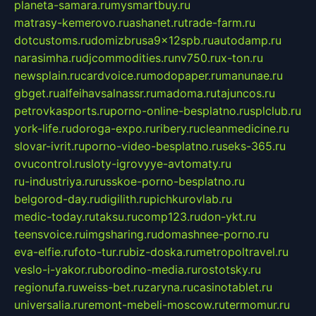
planeta-samara.ru
mysmartbuy.ru
matrasy-kemerovo.ru
ashanet.ru
trade-farm.ru
dotcustoms.ru
domizbrusa9x12spb.ru
autodamp.ru
narasimha.ru
djcommodities.ru
nv750.ru
x-ton.ru
newsplain.ru
cardvoice.ru
modopaper.ru
manunae.ru
gbget.ru
alfeihavsalnassr.ru
madoma.ru
tajuncos.ru
petrovkasports.ru
porno-online-besplatno.ru
splclub.ru
york-life.ru
doroga-expo.ru
ribery.ru
cleanmedicine.ru
slovar-ivrit.ru
porno-video-besplatno.ru
seks-365.ru
ovucontrol.ru
sloty-igrovyye-avtomaty.ru
ru-industriya.ru
russkoe-porno-besplatno.ru
belgorod-day.ru
digilith.ru
pichkurovlab.ru
medic-today.ru
taksu.ru
comp123.ru
don-ykt.ru
teensvoice.ru
imgsharing.ru
domashnee-porno.ru
eva-elfie.ru
foto-tur.ru
biz-doska.ru
metropoltravel.ru
veslo-i-yakor.ru
borodino-media.ru
rostotsky.ru
regionufa.ru
weiss-bet.ru
zaryna.ru
casinotablet.ru
universalia.ru
remont-mebeli-moscow.ru
termomur.ru