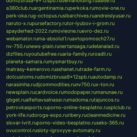
domizbrusa-9x12spb.ru
demaholding.ru
aalse.ru
a380club.ru
argentinamia.ru
perkoka.ru
movie-one.ru
perk-oka.ru
g-octopus.ru
sibarchives.ru
andreislyusar.ru
naruto-x.ru
pursefactory.ru
tor-lyubov-i-grom.ru
spayderhed-2022.ru
movieone.ru
evro-dez.ru
webamator.ru
ma-absolut1.ru
avtopomosch27.ru
nv-750.ru
news-plain.ru
nertansaga.ru
delanalad.ru
dizfiles.ru
youtubefree.ru
aria-family.ru
roadli.ru
planeta-samara.ru
mysmartbuy.ru
matrasy-kemerovo.ru
ashanet.ru
trade-farm.ru
dotcustoms.ru
domizbrusa9x12spb.ru
autodamp.ru
narasimha.ru
djcommodities.ru
nv750.ru
x-ton.ru
newsplain.ru
cardvoice.ru
modopaper.ru
manunae.ru
gbget.ru
alfeihavsalnassr.ru
madoma.ru
tajuncos.ru
petrovkasports.ru
porno-online-besplatno.ru
splclub.ru
york-life.ru
doroga-expo.ru
ribery.ru
cleanmedicine.ru
slovar-ivrit.ru
porno-video-besplatno.ru
seks-365.ru
ovucontrol.ru
sloty-igrovyye-avtomaty.ru