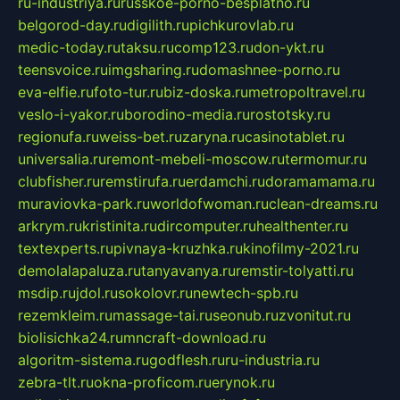
ru-industriya.ru
russkoe-porno-besplatno.ru
belgorod-day.ru
digilith.ru
pichkurovlab.ru
medic-today.ru
taksu.ru
comp123.ru
don-ykt.ru
teensvoice.ru
imgsharing.ru
domashnee-porno.ru
eva-elfie.ru
foto-tur.ru
biz-doska.ru
metropoltravel.ru
veslo-i-yakor.ru
borodino-media.ru
rostotsky.ru
regionufa.ru
weiss-bet.ru
zaryna.ru
casinotablet.ru
universalia.ru
remont-mebeli-moscow.ru
termomur.ru
clubfisher.ru
remstirufa.ru
erdamchi.ru
doramamama.ru
muraviovka-park.ru
worldofwoman.ru
clean-dreams.ru
arkrym.ru
kristinita.ru
dircomputer.ru
healthenter.ru
textexperts.ru
pivnaya-kruzhka.ru
kinofilmy-2021.ru
demolalapaluza.ru
tanyavanya.ru
remstir-tolyatti.ru
msdip.ru
jdol.ru
sokolovr.ru
newtech-spb.ru
rezemkleim.ru
massage-tai.ru
seonub.ru
zvonitut.ru
biolisichka24.ru
mncraft-download.ru
algoritm-sistema.ru
godflesh.ru
ru-industria.ru
zebra-tlt.ru
okna-proficom.ru
erynok.ru