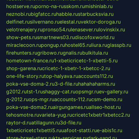
hostserve.ru
porno-na-russkom.ru
mishinlab.ru
neznobi.ru
bigfatcc.ru
habble.ru
starbucksvia.ru
delfinet.ru
silvernano.ru
elestal.ru
vektor-doroga.ru
velotrenajery.ru
pronso54.ru
lenasever.ru
lovinskix.ru
show-pets.ru
smartnews03.ru
discofoxworld.ru
miraclecoon.ru
pongup.ru
hostel65.ru
liura.ru
glasspb.ru
firehunters.ru
gribowo.ru
gnalis.ru
bulkitula.ru
hometown-france.ru
1-xbeticricetc-1-xbetti-5.ru
shop-garena.ru
cricetc-1-xbetr-1-xbetcc-2.ru
one-life-story.ru
top-halyava.ru
accounts112.ru
poka-vse-doma-2.ru
3-d-file.ru
hahahaharms.ru
g2012.ru
tst-1.ru
shaggy-cat.ru
opsmgr.ru
ev-gallery.ru
g-2012.ru
ops-mgr.ru
accounts-112.ru
csm-demo.ru
poka-vse-doma2.ru
airgungames.ru
allseo-host.ru
tehosmotre.ru
varieta-yug.ru
cricetc1xbetr1xbetcc2.ru
raytor-d.ru
atillagunn.ru
3d-file.ru
1xbeticricetc1xbetti5.ru
uafoot-statti.ru
e-abis1c.ru
store-brawl-stars.ru
kts-services.ru
dark-sand.ru