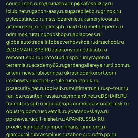
council.spb.ru
лодкипатриот.рф
kafekolizey.ru
iclub.net.ru
gazon-easy.ru
sugarepilekb.ru
grinox.ru
pylesostineco.ru
msts-ozarenie.ru
kameryjooan.ru
artemovskij.ru
dopler.spb.ru
aid70.ru
metall-perm.ru
ndm.msk.ru
ratingzooshop.ru
apiaccess.ru
globalautotrade.info
bezverhovskoe.ru
drsschool.ru
ZOOSMART.SPB.RU
dalakony.ru
medikijob.ru
remontt.spb.ru
photostudia.spb.ru
myragon.ru
terramia.ru
academy62.ru
gardengallereya.ru
rti.com.ru
artem-news.ru
biserinca.ru
krasnodarkurort.com
imshowtv.ru
mebel-v-tule.ru
mobtopik.ru
pcsecurity.net.ru
tool-sib.ru
multimetrunit.ru
sp-tour.ru
fan-cs.ru
santeh-russia.ru
symbian9.net.ru
DSHAIR.RU
tmmotors.spb.ru
xjocuricopii.com
musavtomat.msk.ru
obustrojdom.ru
sovetcik.ru
ybaranovskaya.ru
ppknews.ru
cult-alshei.ru
JAPANRUSSIA.RU
proekciyamebel.ru
imper-finans.ru
rim.org.ru
glamourai.ru
brassminus.ru
zabor-pro.ru
ftn.pp.ru