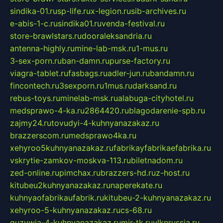
sindika-01.ru
sp-life.ru
x-legion.ru
sib-archives.ru
e-abis-1-c.ru
sindika01.ru
venda-festival.ru
store-brawlstars.ru
dooraleksandria.ru
antenna-highly.ru
mine-lab-msk.ru
1-mus.ru
3-sex-porn.ru
ban-damn.ru
purse-factory.ru
viagra-tablet.ru
fasbags.ru
adler-jun.ru
bandamn.ru
fincontech.ru
3sexporn.ru
1mus.ru
darksand.ru
rebus-toys.ru
minelab-msk.ru
alabuga-cityhotel.ru
medsprawo-4-ka.ru
2864420.ru
blagodarenie-spb.ru
zajmy24.ru
tovudyi-4-kuhnyanazakaz.ru
brazzerscom.ru
medsprawo4ka.ru
xehyroo5kuhnyanazakaz.ru
fabrikayfabrikaefabrika.ru
vskrytie-zamkov-moskva-113.ru
biletnadom.ru
zed-online.ru
pimchax.ru
brazzers-hd.ru
z-host.ru
kitubeu2kuhnyanazakaz.ru
naperekate.ru
kuhnyaofabrikaufabrik.ru
kitubeu-2-kuhnyanazakaz.ru
xehyroo-5-kuhnyanazakaz.ru
cs-68.ru
guzywia-4-kuhnyanazakaz.ru
mir-tk.ru
vlknrussia.ru