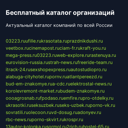
Бесплатный каталог организаций
Актуальный каталог компаний по всей России
03223.ru
ufille.ru
krasotata.ru
prazdnikdushi.ru
veetbox.ru
cinemapost.ru
ciam-fr.ru
kraft-you.ru
mega-press.ru
03223.ru
web-explore.ru
rastenuya.ru
eurovision-russia.ru
strah-news.ru
freeride-team.ru
itrack-24.ru
sexshopexpress.ru
autostudiopro.ru
alabuga-cityhotel.ru
pornv.ru
atlantpereezd.ru
bud-em-znakomye.ru
a-cdc.ru
elektrostal-news.ru
korolevremont-market.ru
budem-znakomye.ru
oooagrosnab.ru
fpodaso.ru
emfire.ru
pro-otdelky.ru
ukrasotki.ru
seksuzbek.ru
seks-uzbek.ru
porno-vk.ru
sovratili.ru
olecoon.ru
vd-dosug.ru
adonyev.ru
rbc-news.ru
porno-skvirt.ru
krospr.ru
13autor-kolonka.ru
sormol.ru
2rich.ru
hostel-65.ru