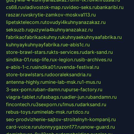
cs68.ru
vladivostok-map.ru
video-seks.ru
bankaribi.ru
raszar.ru
vskrytie-zamkov-moskva113.ru
lipetsktelecom.ru
tovudyi4kuhnyanazakaz.ru
seksuzb.ru
guzywia4kuhnyanazakaz.ru
fabrikaofabrikaokuhny.ru
kuhnyaekuhnyaafabrika.ru
kuhnyaykuhnyayfabrika.ru
e-abis1c.ru
store-brawl-stars.ru
kts-services.ru
dark-sand.ru
sindika-01.ru
sp-life.ru
x-legion.ru
sib-archives.ru
e-abis-1-c.ru
sindika01.ru
venda-festival.ru
store-brawlstars.ru
dooraleksandria.ru
antenna-highly.ru
mine-lab-msk.ru
1-mus.ru
3-sex-porn.ru
ban-damn.ru
purse-factory.ru
viagra-tablet.ru
fasbags.ru
adler-jun.ru
bandamn.ru
fincontech.ru
3sexporn.ru
1mus.ru
darksand.ru
rebus-toys.ru
minelab-msk.ru
rtdco.ru
seo-prodvizhenie-sajtov-stroitelnyh-kompanij.ru
card-voice.ru
rulonnyygazon177.ru
snow-guard.ru