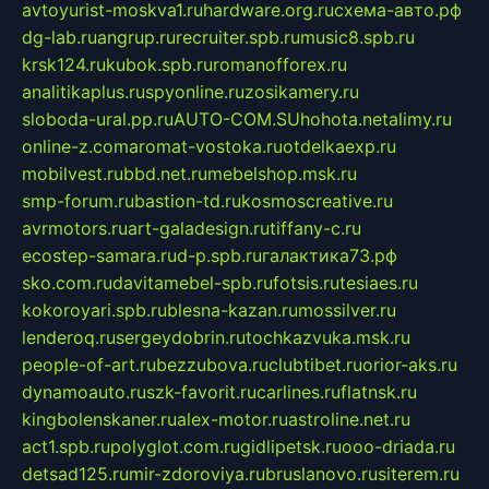
avtoyurist-moskva1.ru
hardware.org.ru
схема-авто.рф
dg-lab.ru
angrup.ru
recruiter.spb.ru
music8.spb.ru
krsk124.ru
kubok.spb.ru
romanofforex.ru
analitikaplus.ru
spyonline.ru
zosikamery.ru
sloboda-ural.pp.ru
AUTO-COM.SU
hohota.net
alimy.ru
online-z.com
aromat-vostoka.ru
otdelkaexp.ru
mobilvest.ru
bbd.net.ru
mebelshop.msk.ru
smp-forum.ru
bastion-td.ru
kosmoscreative.ru
avrmotors.ru
art-galadesign.ru
tiffany-c.ru
ecostep-samara.ru
d-p.spb.ru
галактика73.рф
sko.com.ru
davitamebel-spb.ru
fotsis.ru
tesiaes.ru
kokoroyari.spb.ru
blesna-kazan.ru
mossilver.ru
lenderoq.ru
sergeydobrin.ru
tochkazvuka.msk.ru
people-of-art.ru
bezzubova.ru
clubtibet.ru
orior-aks.ru
dynamoauto.ru
szk-favorit.ru
carlines.ru
flatnsk.ru
kingbolenskaner.ru
alex-motor.ru
astroline.net.ru
act1.spb.ru
polyglot.com.ru
gidlipetsk.ru
ooo-driada.ru
detsad125.ru
mir-zdoroviya.ru
bruslanovo.ru
siterem.ru