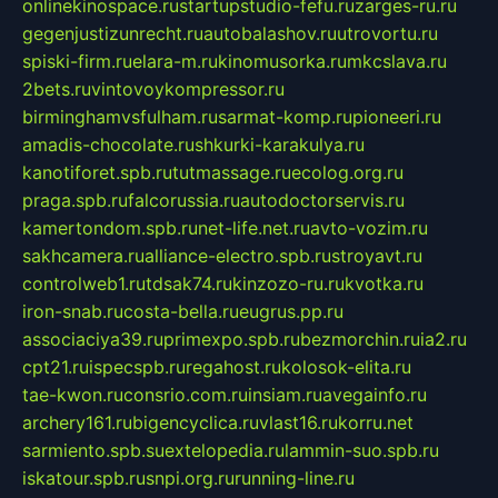
onlinekinospace.ru
startupstudio-fefu.ru
zarges-ru.ru
gegenjustizunrecht.ru
autobalashov.ru
utrovortu.ru
spiski-firm.ru
elara-m.ru
kinomusorka.ru
mkcslava.ru
2bets.ru
vintovoykompressor.ru
birminghamvsfulham.ru
sarmat-komp.ru
pioneeri.ru
amadis-chocolate.ru
shkurki-karakulya.ru
kanotiforet.spb.ru
tutmassage.ru
ecolog.org.ru
praga.spb.ru
falcorussia.ru
autodoctorservis.ru
kamertondom.spb.ru
net-life.net.ru
avto-vozim.ru
sakhcamera.ru
alliance-electro.spb.ru
stroyavt.ru
controlweb1.ru
tdsak74.ru
kinzozo-ru.ru
kvotka.ru
iron-snab.ru
costa-bella.ru
eugrus.pp.ru
associaciya39.ru
primexpo.spb.ru
bezmorchin.ru
ia2.ru
cpt21.ru
ispecspb.ru
regahost.ru
kolosok-elita.ru
tae-kwon.ru
consrio.com.ru
insiam.ru
avegainfo.ru
archery161.ru
bigencyclica.ru
vlast16.ru
korru.net
sarmiento.spb.su
extelopedia.ru
lammin-suo.spb.ru
iskatour.spb.ru
snpi.org.ru
running-line.ru