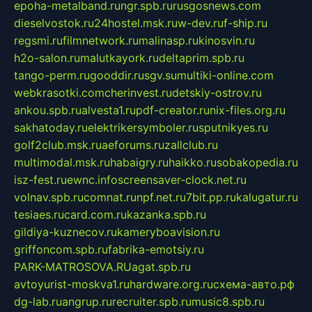
epoha-metalband.ru
ngr.spb.ru
rusgosnews.com
dieselvostok.ru
24hostel.msk.ru
w-dev.ru
f-ship.ru
regsmi.ru
filmnetwork.ru
malinasp.ru
kinosvin.ru
h2o-salon.ru
malutkayork.ru
deltaprim.spb.ru
tango-perm.ru
gooddir.ru
sgv.su
multiki-online.com
webkrasotki.com
cherinvest.ru
detskiy-ostrov.ru
ankou.spb.ru
alvesta1.ru
pdf-creator.ru
nix-files.org.ru
sakhatoday.ru
elektrikersymboler.ru
sputnikyes.ru
golf2club.msk.ru
aeforums.ru
zallclub.ru
multimodal.msk.ru
habaigry.ru
haikko.ru
sobakopedia.ru
isz-fest.ru
ewnc.info
screensaver-clock.net.ru
volnav.spb.ru
comnat.ru
npf.net.ru
7bit.pp.ru
kalugatur.ru
tesiaes.ru
card.com.ru
kazanka.spb.ru
gildiya-kuznecov.ru
kameryboavision.ru
griffoncom.spb.ru
fabrika-emotsiy.ru
PARK-MATROSOVA.RU
agat.spb.ru
avtoyurist-moskva1.ru
hardware.org.ru
схема-авто.рф
dg-lab.ru
angrup.ru
recruiter.spb.ru
music8.spb.ru