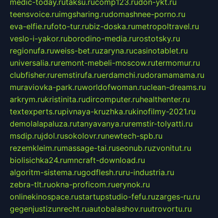
medic-today.ru
taksu.ru
comp123.ru
don-ykt.ru
teensvoice.ru
imgsharing.ru
domashnee-porno.ru
eva-elfie.ru
foto-tur.ru
biz-doska.ru
metropoltravel.ru
veslo-i-yakor.ru
borodino-media.ru
rostotsky.ru
regionufa.ru
weiss-bet.ru
zaryna.ru
casinotablet.ru
universalia.ru
remont-mebeli-moscow.ru
termomur.ru
clubfisher.ru
remstirufa.ru
erdamchi.ru
doramamama.ru
muraviovka-park.ru
worldofwoman.ru
clean-dreams.ru
arkrym.ru
kristinita.ru
dircomputer.ru
healthenter.ru
textexperts.ru
pivnaya-kruzhka.ru
kinofilmy-2021.ru
demolalapaluza.ru
tanyavanya.ru
remstir-tolyatti.ru
msdip.ru
jdol.ru
sokolovr.ru
newtech-spb.ru
rezemkleim.ru
massage-tai.ru
seonub.ru
zvonitut.ru
biolisichka24.ru
mncraft-download.ru
algoritm-sistema.ru
godflesh.ru
ru-industria.ru
zebra-tlt.ru
okna-proficom.ru
erynok.ru
onlinekinospace.ru
startupstudio-fefu.ru
zarges-ru.ru
gegenjustizunrecht.ru
autobalashov.ru
utrovortu.ru