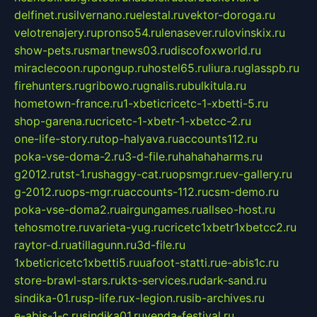
delfinet.ru
silvernano.ru
elestal.ru
vektor-doroga.ru
velotrenajery.ru
pronso54.ru
lenasever.ru
lovinskix.ru
show-pets.ru
smartnews03.ru
discofoxworld.ru
miraclecoon.ru
pongup.ru
hostel65.ru
liura.ru
glasspb.ru
firehunters.ru
gribowo.ru
gnalis.ru
bulkitula.ru
hometown-france.ru
1-xbeticricetc-1-xbetti-5.ru
shop-garena.ru
cricetc-1-xbetr-1-xbetcc-2.ru
one-life-story.ru
top-halyava.ru
accounts112.ru
poka-vse-doma-2.ru
3-d-file.ru
hahahaharms.ru
g2012.ru
tst-1.ru
shaggy-cat.ru
opsmgr.ru
ev-gallery.ru
g-2012.ru
ops-mgr.ru
accounts-112.ru
csm-demo.ru
poka-vse-doma2.ru
airgungames.ru
allseo-host.ru
tehosmotre.ru
varieta-yug.ru
cricetc1xbetr1xbetcc2.ru
raytor-d.ru
atillagunn.ru
3d-file.ru
1xbeticricetc1xbetti5.ru
uafoot-statti.ru
e-abis1c.ru
store-brawl-stars.ru
kts-services.ru
dark-sand.ru
sindika-01.ru
sp-life.ru
x-legion.ru
sib-archives.ru
e-abis-1-c.ru
sindika01.ru
venda-festival.ru