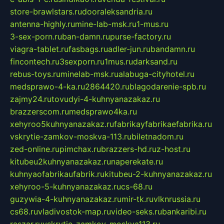
store-brawlstars.ru
dooraleksandria.ru
antenna-highly.ru
mine-lab-msk.ru
1-mus.ru
3-sex-porn.ru
ban-damn.ru
purse-factory.ru
viagra-tablet.ru
fasbags.ru
adler-jun.ru
bandamn.ru
fincontech.ru
3sexporn.ru
1mus.ru
darksand.ru
rebus-toys.ru
minelab-msk.ru
alabuga-cityhotel.ru
medsprawo-4-ka.ru
2864420.ru
blagodarenie-spb.ru
zajmy24.ru
tovudyi-4-kuhnyanazakaz.ru
brazzerscom.ru
medsprawo4ka.ru
xehyroo5kuhnyanazakaz.ru
fabrikayfabrikaefabrika.ru
vskrytie-zamkov-moskva-113.ru
biletnadom.ru
zed-online.ru
pimchax.ru
brazzers-hd.ru
z-host.ru
kitubeu2kuhnyanazakaz.ru
naperekate.ru
kuhnyaofabrikaufabrik.ru
kitubeu-2-kuhnyanazakaz.ru
xehyroo-5-kuhnyanazakaz.ru
cs-68.ru
guzywia-4-kuhnyanazakaz.ru
mir-tk.ru
vlknrussia.ru
cs68.ru
vladivostok-map.ru
video-seks.ru
bankaribi.ru
raszar.ru
vskrytie-zamkov-moskva113.ru