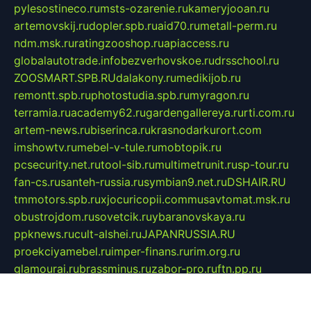
pylesostineco.ru
msts-ozarenie.ru
kameryjooan.ru
artemovskij.ru
dopler.spb.ru
aid70.ru
metall-perm.ru
ndm.msk.ru
ratingzooshop.ru
apiaccess.ru
globalautotrade.info
bezverhovskoe.ru
drsschool.ru
ZOOSMART.SPB.RU
dalakony.ru
medikijob.ru
remontt.spb.ru
photostudia.spb.ru
myragon.ru
terramia.ru
academy62.ru
gardengallereya.ru
rti.com.ru
artem-news.ru
biserinca.ru
krasnodarkurort.com
imshowtv.ru
mebel-v-tule.ru
mobtopik.ru
pcsecurity.net.ru
tool-sib.ru
multimetrunit.ru
sp-tour.ru
fan-cs.ru
santeh-russia.ru
symbian9.net.ru
DSHAIR.RU
tmmotors.spb.ru
xjocuricopii.com
musavtomat.msk.ru
obustrojdom.ru
sovetcik.ru
ybaranovskaya.ru
ppknews.ru
cult-alshei.ru
JAPANRUSSIA.RU
proekciyamebel.ru
imper-finans.ru
rim.org.ru
glamourai.ru
brassminus.ru
zabor-pro.ru
ftn.pp.ru
dorogoe58.ru
laimengpacker.ru
kuzova-zapchasti.ru
sageerp.ru
taxodrom.ru
dsrazvitie.ru
hardcity.net.ru