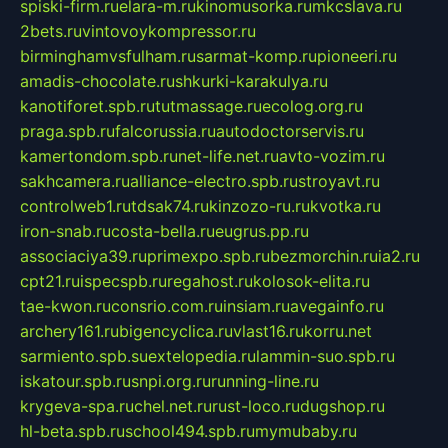
spiski-firm.ru
elara-m.ru
kinomusorka.ru
mkcslava.ru
2bets.ru
vintovoykompressor.ru
birminghamvsfulham.ru
sarmat-komp.ru
pioneeri.ru
amadis-chocolate.ru
shkurki-karakulya.ru
kanotiforet.spb.ru
tutmassage.ru
ecolog.org.ru
praga.spb.ru
falcorussia.ru
autodoctorservis.ru
kamertondom.spb.ru
net-life.net.ru
avto-vozim.ru
sakhcamera.ru
alliance-electro.spb.ru
stroyavt.ru
controlweb1.ru
tdsak74.ru
kinzozo-ru.ru
kvotka.ru
iron-snab.ru
costa-bella.ru
eugrus.pp.ru
associaciya39.ru
primexpo.spb.ru
bezmorchin.ru
ia2.ru
cpt21.ru
ispecspb.ru
regahost.ru
kolosok-elita.ru
tae-kwon.ru
consrio.com.ru
insiam.ru
avegainfo.ru
archery161.ru
bigencyclica.ru
vlast16.ru
korru.net
sarmiento.spb.su
extelopedia.ru
lammin-suo.spb.ru
iskatour.spb.ru
snpi.org.ru
running-line.ru
krygeva-spa.ru
chel.net.ru
rust-loco.ru
dugshop.ru
hl-beta.spb.ru
school494.spb.ru
mymubaby.ru