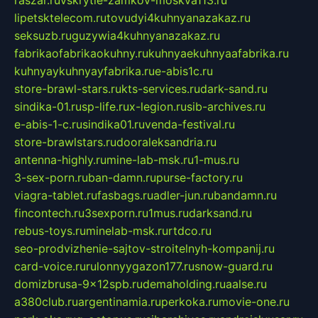
lipetsktelecom.ru
tovudyi4kuhnyanazakaz.ru
seksuzb.ru
guzywia4kuhnyanazakaz.ru
fabrikaofabrikaokuhny.ru
kuhnyaekuhnyaafabrika.ru
kuhnyaykuhnyayfabrika.ru
e-abis1c.ru
store-brawl-stars.ru
kts-services.ru
dark-sand.ru
sindika-01.ru
sp-life.ru
x-legion.ru
sib-archives.ru
e-abis-1-c.ru
sindika01.ru
venda-festival.ru
store-brawlstars.ru
dooraleksandria.ru
antenna-highly.ru
mine-lab-msk.ru
1-mus.ru
3-sex-porn.ru
ban-damn.ru
purse-factory.ru
viagra-tablet.ru
fasbags.ru
adler-jun.ru
bandamn.ru
fincontech.ru
3sexporn.ru
1mus.ru
darksand.ru
rebus-toys.ru
minelab-msk.ru
rtdco.ru
seo-prodvizhenie-sajtov-stroitelnyh-kompanij.ru
card-voice.ru
rulonnyygazon177.ru
snow-guard.ru
domizbrusa-9x12spb.ru
demaholding.ru
aalse.ru
a380club.ru
argentinamia.ru
perkoka.ru
movie-one.ru