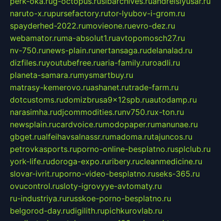
perk-oka.ru
g-octopus.ru
sibarchives.ru
andreislyusar.ru
naruto-x.ru
pursefactory.ru
tor-lyubov-i-grom.ru
spayderhed-2022.ru
movieone.ru
evro-dez.ru
webamator.ru
ma-absolut1.ru
avtopomosch27.ru
nv-750.ru
news-plain.ru
nertansaga.ru
delanalad.ru
dizfiles.ru
youtubefree.ru
aria-family.ru
roadli.ru
planeta-samara.ru
mysmartbuy.ru
matrasy-kemerovo.ru
ashanet.ru
trade-farm.ru
dotcustoms.ru
domizbrusa9x12spb.ru
autodamp.ru
narasimha.ru
djcommodities.ru
nv750.ru
x-ton.ru
newsplain.ru
cardvoice.ru
modopaper.ru
manunae.ru
gbget.ru
alfeihavsalnassr.ru
madoma.ru
tajuncos.ru
petrovkasports.ru
porno-online-besplatno.ru
splclub.ru
york-life.ru
doroga-expo.ru
ribery.ru
cleanmedicine.ru
slovar-ivrit.ru
porno-video-besplatno.ru
seks-365.ru
ovucontrol.ru
sloty-igrovyye-avtomaty.ru
ru-industriya.ru
russkoe-porno-besplatno.ru
belgorod-day.ru
digilith.ru
pichkurovlab.ru