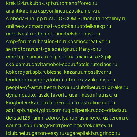
krsk124.ru
kubok.spb.ru
romanofforex.ru
analitikaplus.ru
spyonline.ru
zosikamery.ru
sloboda-ural.pp.ru
AUTO-COM.SU
hohota.net
alimy.ru
online-z.com
aromat-vostoka.ru
otdelkaexp.ru
mobilvest.ru
bbd.net.ru
mebelshop.msk.ru
smp-forum.ru
bastion-td.ru
kosmoscreative.ru
avrmotors.ru
art-galadesign.ru
tiffany-c.ru
ecostep-samara.ru
d-p.spb.ru
галактика73.рф
sko.com.ru
davitamebel-spb.ru
fotsis.ru
tesiaes.ru
kokoroyari.spb.ru
blesna-kazan.ru
mossilver.ru
lenderoq.ru
sergeydobrin.ru
tochkazvuka.msk.ru
people-of-art.ru
bezzubova.ru
clubtibet.ru
orior-aks.ru
dynamoauto.ru
szk-favorit.ru
carlines.ru
flatnsk.ru
kingbolenskaner.ru
alex-motor.ru
astroline.net.ru
act1.spb.ru
polyglot.com.ru
gidlipetsk.ru
ooo-driada.ru
detsad125.ru
mir-zdoroviya.ru
bruslanovo.ru
siterem.ru
council.spb.ru
лодкипатриот.рф
kafekolizey.ru
iclub.net.ru
gazon-easy.ru
sugarepilekb.ru
grinox.ru