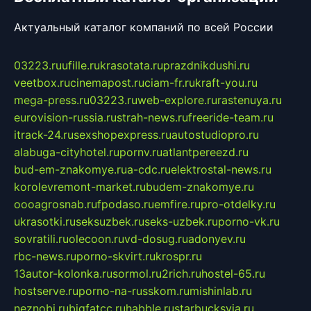
Актуальный каталог компаний по всей России
03223.ru
ufille.ru
krasotata.ru
prazdnikdushi.ru
veetbox.ru
cinemapost.ru
ciam-fr.ru
kraft-you.ru
mega-press.ru
03223.ru
web-explore.ru
rastenuya.ru
eurovision-russia.ru
strah-news.ru
freeride-team.ru
itrack-24.ru
sexshopexpress.ru
autostudiopro.ru
alabuga-cityhotel.ru
pornv.ru
atlantpereezd.ru
bud-em-znakomye.ru
a-cdc.ru
elektrostal-news.ru
korolevremont-market.ru
budem-znakomye.ru
oooagrosnab.ru
fpodaso.ru
emfire.ru
pro-otdelky.ru
ukrasotki.ru
seksuzbek.ru
seks-uzbek.ru
porno-vk.ru
sovratili.ru
olecoon.ru
vd-dosug.ru
adonyev.ru
rbc-news.ru
porno-skvirt.ru
krospr.ru
13autor-kolonka.ru
sormol.ru
2rich.ru
hostel-65.ru
hostserve.ru
porno-na-russkom.ru
mishinlab.ru
neznobi.ru
bigfatcc.ru
habble.ru
starbucksvia.ru