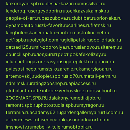
kokoroyari.spb.ru
blesna-kazan.ru
mossilver.ru
lenderoq.ru
sergeydobrin.ru
tochkazvuka.msk.ru
people-of-art.ru
bezzubova.ru
clubtibet.ru
orior-aks.ru
dynamoauto.ru
szk-favorit.ru
carlines.ru
flatnsk.ru
kingbolenskaner.ru
alex-motor.ru
astroline.net.ru
act1.spb.ru
polyglot.com.ru
gidlipetsk.ru
ooo-driada.ru
detsad125.ru
mir-zdoroviya.ru
bruslanovo.ru
siterem.ru
council.spb.ru
лодкипатриот.рф
kafekolizey.ru
iclub.net.ru
gazon-easy.ru
sugarepilekb.ru
grinox.ru
pylesostineco.ru
msts-ozarenie.ru
kameryjooan.ru
artemovskij.ru
dopler.spb.ru
aid70.ru
metall-perm.ru
ndm.msk.ru
ratingzooshop.ru
apiaccess.ru
globalautotrade.info
bezverhovskoe.ru
drsschool.ru
ZOOSMART.SPB.RU
dalakony.ru
medikijob.ru
remontt.spb.ru
photostudia.spb.ru
myragon.ru
terramia.ru
academy62.ru
gardengallereya.ru
rti.com.ru
artem-news.ru
biserinca.ru
krasnodarkurort.com
imshowtv.ru
mebel-v-tule.ru
mobtopik.ru