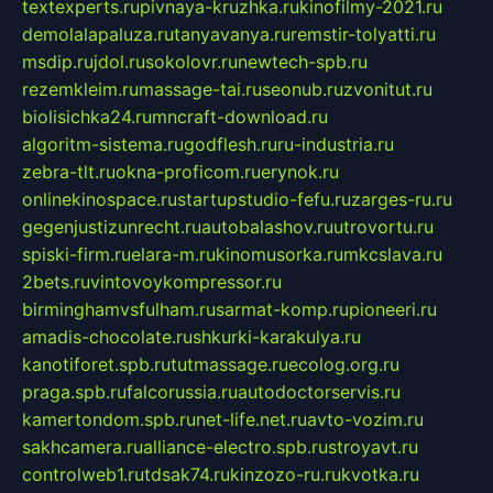
textexperts.ru
pivnaya-kruzhka.ru
kinofilmy-2021.ru
demolalapaluza.ru
tanyavanya.ru
remstir-tolyatti.ru
msdip.ru
jdol.ru
sokolovr.ru
newtech-spb.ru
rezemkleim.ru
massage-tai.ru
seonub.ru
zvonitut.ru
biolisichka24.ru
mncraft-download.ru
algoritm-sistema.ru
godflesh.ru
ru-industria.ru
zebra-tlt.ru
okna-proficom.ru
erynok.ru
onlinekinospace.ru
startupstudio-fefu.ru
zarges-ru.ru
gegenjustizunrecht.ru
autobalashov.ru
utrovortu.ru
spiski-firm.ru
elara-m.ru
kinomusorka.ru
mkcslava.ru
2bets.ru
vintovoykompressor.ru
birminghamvsfulham.ru
sarmat-komp.ru
pioneeri.ru
amadis-chocolate.ru
shkurki-karakulya.ru
kanotiforet.spb.ru
tutmassage.ru
ecolog.org.ru
praga.spb.ru
falcorussia.ru
autodoctorservis.ru
kamertondom.spb.ru
net-life.net.ru
avto-vozim.ru
sakhcamera.ru
alliance-electro.spb.ru
stroyavt.ru
controlweb1.ru
tdsak74.ru
kinzozo-ru.ru
kvotka.ru