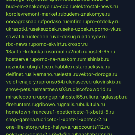
bud-em-znakomye.ru
a-cdc.ru
elektrostal-news.ru
korolevremont-market.ru
budem-znakomye.ru
oooagrosnab.ru
fpodaso.ru
emfire.ru
pro-otdelky.ru
ukrasotki.ru
seksuzbek.ru
seks-uzbek.ru
porno-vk.ru
sovratili.ru
olecoon.ru
vd-dosug.ru
adonyev.ru
rbc-news.ru
porno-skvirt.ru
krospr.ru
13autor-kolonka.ru
sormol.ru
2rich.ru
hostel-65.ru
hostserve.ru
porno-na-russkom.ru
mishinlab.ru
neznobi.ru
bigfatcc.ru
habble.ru
starbucksvia.ru
delfinet.ru
silvernano.ru
elestal.ru
vektor-doroga.ru
velotrenajery.ru
pronso54.ru
lenasever.ru
lovinskix.ru
show-pets.ru
smartnews03.ru
discofoxworld.ru
miraclecoon.ru
pongup.ru
hostel65.ru
liura.ru
glasspb.ru
firehunters.ru
gribowo.ru
gnalis.ru
bulkitula.ru
hometown-france.ru
1-xbeticricetc-1-xbetti-5.ru
shop-garena.ru
cricetc-1-xbetr-1-xbetcc-2.ru
one-life-story.ru
top-halyava.ru
accounts112.ru
poka-vse-doma-2.ru
3-d-file.ru
hahahaharms.ru