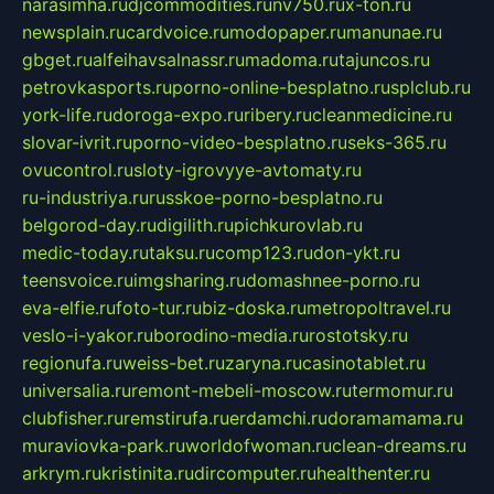
narasimha.ru
djcommodities.ru
nv750.ru
x-ton.ru
newsplain.ru
cardvoice.ru
modopaper.ru
manunae.ru
gbget.ru
alfeihavsalnassr.ru
madoma.ru
tajuncos.ru
petrovkasports.ru
porno-online-besplatno.ru
splclub.ru
york-life.ru
doroga-expo.ru
ribery.ru
cleanmedicine.ru
slovar-ivrit.ru
porno-video-besplatno.ru
seks-365.ru
ovucontrol.ru
sloty-igrovyye-avtomaty.ru
ru-industriya.ru
russkoe-porno-besplatno.ru
belgorod-day.ru
digilith.ru
pichkurovlab.ru
medic-today.ru
taksu.ru
comp123.ru
don-ykt.ru
teensvoice.ru
imgsharing.ru
domashnee-porno.ru
eva-elfie.ru
foto-tur.ru
biz-doska.ru
metropoltravel.ru
veslo-i-yakor.ru
borodino-media.ru
rostotsky.ru
regionufa.ru
weiss-bet.ru
zaryna.ru
casinotablet.ru
universalia.ru
remont-mebeli-moscow.ru
termomur.ru
clubfisher.ru
remstirufa.ru
erdamchi.ru
doramamama.ru
muraviovka-park.ru
worldofwoman.ru
clean-dreams.ru
arkrym.ru
kristinita.ru
dircomputer.ru
healthenter.ru