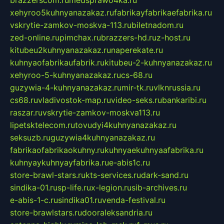
xehyroo5kuhnyanazakaz.ru
fabrikayfabrikaefabrika.ru
vskrytie-zamkov-moskva-113.ru
biletnadom.ru
zed-online.ru
pimchax.ru
brazzers-hd.ru
z-host.ru
kitubeu2kuhnyanazakaz.ru
naperekate.ru
kuhnyaofabrikaufabrik.ru
kitubeu-2-kuhnyanazakaz.ru
xehyroo-5-kuhnyanazakaz.ru
cs-68.ru
guzywia-4-kuhnyanazakaz.ru
mir-tk.ru
vlknrussia.ru
cs68.ru
vladivostok-map.ru
video-seks.ru
bankaribi.ru
raszar.ru
vskrytie-zamkov-moskva113.ru
lipetsktelecom.ru
tovudyi4kuhnyanazakaz.ru
seksuzb.ru
guzywia4kuhnyanazakaz.ru
fabrikaofabrikaokuhny.ru
kuhnyaekuhnyaafabrika.ru
kuhnyaykuhnyayfabrika.ru
e-abis1c.ru
store-brawl-stars.ru
kts-services.ru
dark-sand.ru
sindika-01.ru
sp-life.ru
x-legion.ru
sib-archives.ru
e-abis-1-c.ru
sindika01.ru
venda-festival.ru
store-brawlstars.ru
dooraleksandria.ru