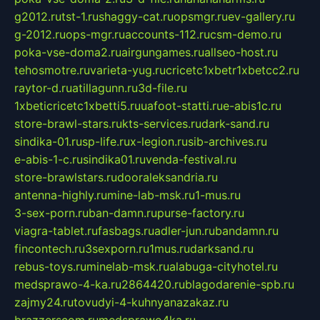
g2012.ru
tst-1.ru
shaggy-cat.ru
opsmgr.ru
ev-gallery.ru
g-2012.ru
ops-mgr.ru
accounts-112.ru
csm-demo.ru
poka-vse-doma2.ru
airgungames.ru
allseo-host.ru
tehosmotre.ru
varieta-yug.ru
cricetc1xbetr1xbetcc2.ru
raytor-d.ru
atillagunn.ru
3d-file.ru
1xbeticricetc1xbetti5.ru
uafoot-statti.ru
e-abis1c.ru
store-brawl-stars.ru
kts-services.ru
dark-sand.ru
sindika-01.ru
sp-life.ru
x-legion.ru
sib-archives.ru
e-abis-1-c.ru
sindika01.ru
venda-festival.ru
store-brawlstars.ru
dooraleksandria.ru
antenna-highly.ru
mine-lab-msk.ru
1-mus.ru
3-sex-porn.ru
ban-damn.ru
purse-factory.ru
viagra-tablet.ru
fasbags.ru
adler-jun.ru
bandamn.ru
fincontech.ru
3sexporn.ru
1mus.ru
darksand.ru
rebus-toys.ru
minelab-msk.ru
alabuga-cityhotel.ru
medsprawo-4-ka.ru
2864420.ru
blagodarenie-spb.ru
zajmy24.ru
tovudyi-4-kuhnyanazakaz.ru
brazzerscom.ru
medsprawo4ka.ru