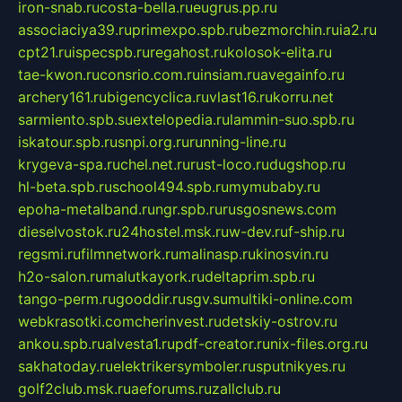
iron-snab.ru
costa-bella.ru
eugrus.pp.ru
associaciya39.ru
primexpo.spb.ru
bezmorchin.ru
ia2.ru
cpt21.ru
ispecspb.ru
regahost.ru
kolosok-elita.ru
tae-kwon.ru
consrio.com.ru
insiam.ru
avegainfo.ru
archery161.ru
bigencyclica.ru
vlast16.ru
korru.net
sarmiento.spb.su
extelopedia.ru
lammin-suo.spb.ru
iskatour.spb.ru
snpi.org.ru
running-line.ru
krygeva-spa.ru
chel.net.ru
rust-loco.ru
dugshop.ru
hl-beta.spb.ru
school494.spb.ru
mymubaby.ru
epoha-metalband.ru
ngr.spb.ru
rusgosnews.com
dieselvostok.ru
24hostel.msk.ru
w-dev.ru
f-ship.ru
regsmi.ru
filmnetwork.ru
malinasp.ru
kinosvin.ru
h2o-salon.ru
malutkayork.ru
deltaprim.spb.ru
tango-perm.ru
gooddir.ru
sgv.su
multiki-online.com
webkrasotki.com
cherinvest.ru
detskiy-ostrov.ru
ankou.spb.ru
alvesta1.ru
pdf-creator.ru
nix-files.org.ru
sakhatoday.ru
elektrikersymboler.ru
sputnikyes.ru
golf2club.msk.ru
aeforums.ru
zallclub.ru