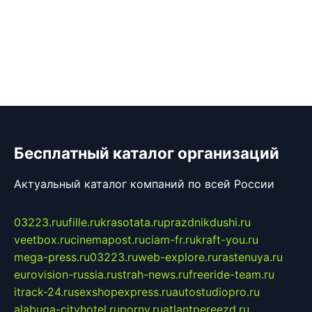
Бесплатный каталог организаций
Актуальный каталог компаний по всей России
03223.ru
ufille.ru
krasotata.ru
prazdnikdushi.ru
veetbox.ru
cinemapost.ru
ciam-fr.ru
kraft-you.ru
mega-press.ru
03223.ru
web-explore.ru
rastenuya.ru
eurovision-russia.ru
strah-news.ru
freeride-team.ru
itrack-24.ru
sexshopexpress.ru
autostudiopro.ru
alabuga-cityhotel.ru
pornv.ru
atlantpereezd.ru