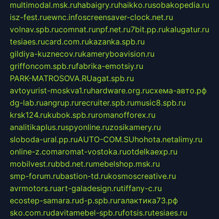
multimodal.msk.ru
habaigry.ru
haikko.ru
sobakopedia.ru
isz-fest.ru
ewnc.info
screensaver-clock.net.ru
volnav.spb.ru
comnat.ru
npf.net.ru
7bit.pp.ru
kalugatur.ru
tesiaes.ru
card.com.ru
kazanka.spb.ru
gildiya-kuznecov.ru
kameryboavision.ru
griffoncom.spb.ru
fabrika-emotsiy.ru
PARK-MATROSOVA.RU
agat.spb.ru
avtoyurist-moskva1.ru
hardware.org.ru
схема-авто.рф
dg-lab.ru
angrup.ru
recruiter.spb.ru
music8.spb.ru
krsk124.ru
kubok.spb.ru
romanofforex.ru
analitikaplus.ru
spyonline.ru
zosikamery.ru
sloboda-ural.pp.ru
AUTO-COM.SU
hohota.net
alimy.ru
online-z.com
aromat-vostoka.ru
otdelkaexp.ru
mobilvest.ru
bbd.net.ru
mebelshop.msk.ru
smp-forum.ru
bastion-td.ru
kosmoscreative.ru
avrmotors.ru
art-galadesign.ru
tiffany-c.ru
ecostep-samara.ru
d-p.spb.ru
галактика73.рф
sko.com.ru
davitamebel-spb.ru
fotsis.ru
tesiaes.ru