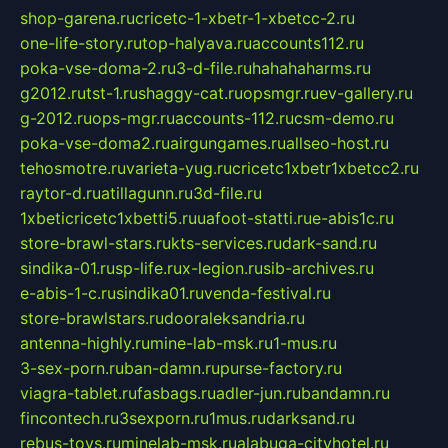
shop-garena.ru
cricetc-1-xbetr-1-xbetcc-2.ru
one-life-story.ru
top-halyava.ru
accounts112.ru
poka-vse-doma-2.ru
3-d-file.ru
hahahaharms.ru
g2012.ru
tst-1.ru
shaggy-cat.ru
opsmgr.ru
ev-gallery.ru
g-2012.ru
ops-mgr.ru
accounts-112.ru
csm-demo.ru
poka-vse-doma2.ru
airgungames.ru
allseo-host.ru
tehosmotre.ru
varieta-yug.ru
cricetc1xbetr1xbetcc2.ru
raytor-d.ru
atillagunn.ru
3d-file.ru
1xbeticricetc1xbetti5.ru
uafoot-statti.ru
e-abis1c.ru
store-brawl-stars.ru
kts-services.ru
dark-sand.ru
sindika-01.ru
sp-life.ru
x-legion.ru
sib-archives.ru
e-abis-1-c.ru
sindika01.ru
venda-festival.ru
store-brawlstars.ru
dooraleksandria.ru
antenna-highly.ru
mine-lab-msk.ru
1-mus.ru
3-sex-porn.ru
ban-damn.ru
purse-factory.ru
viagra-tablet.ru
fasbags.ru
adler-jun.ru
bandamn.ru
fincontech.ru
3sexporn.ru
1mus.ru
darksand.ru
rebus-toys.ru
minelab-msk.ru
alabuga-cityhotel.ru