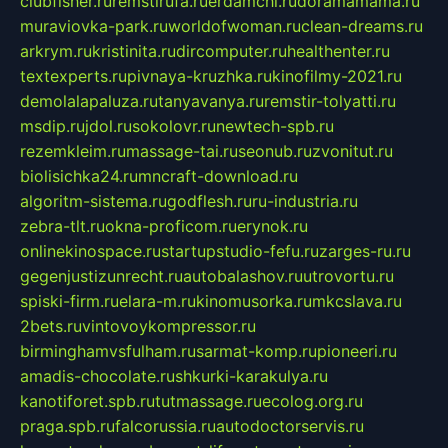
clubfisher.ru
remstirufa.ru
erdamchi.ru
doramamama.ru
muraviovka-park.ru
worldofwoman.ru
clean-dreams.ru
arkrym.ru
kristinita.ru
dircomputer.ru
healthenter.ru
textexperts.ru
pivnaya-kruzhka.ru
kinofilmy-2021.ru
demolalapaluza.ru
tanyavanya.ru
remstir-tolyatti.ru
msdip.ru
jdol.ru
sokolovr.ru
newtech-spb.ru
rezemkleim.ru
massage-tai.ru
seonub.ru
zvonitut.ru
biolisichka24.ru
mncraft-download.ru
algoritm-sistema.ru
godflesh.ru
ru-industria.ru
zebra-tlt.ru
okna-proficom.ru
erynok.ru
onlinekinospace.ru
startupstudio-fefu.ru
zarges-ru.ru
gegenjustizunrecht.ru
autobalashov.ru
utrovortu.ru
spiski-firm.ru
elara-m.ru
kinomusorka.ru
mkcslava.ru
2bets.ru
vintovoykompressor.ru
birminghamvsfulham.ru
sarmat-komp.ru
pioneeri.ru
amadis-chocolate.ru
shkurki-karakulya.ru
kanotiforet.spb.ru
tutmassage.ru
ecolog.org.ru
praga.spb.ru
falcorussia.ru
autodoctorservis.ru