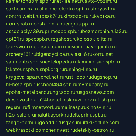
kamertondom.spb.ru
net-life.net.ru
avto-vozim.ru
sakhcamera.ru
alliance-electro.spb.ru
stroyavt.ru
controlweb1.ru
tdsak74.ru
kinzozo-ru.ru
kvotka.ru
iron-snab.ru
costa-bella.ru
eugrus.pp.ru
associaciya39.ru
primexpo.spb.ru
bezmorchin.ru
ia2.ru
cpt21.ru
ispecspb.ru
regahost.ru
kolosok-elita.ru
tae-kwon.ru
consrio.com.ru
insiam.ru
avegainfo.ru
archery161.ru
bigencyclica.ru
vlast16.ru
korru.net
sarmiento.spb.su
extelopedia.ru
lammin-suo.spb.ru
iskatour.spb.ru
snpi.org.ru
running-line.ru
krygeva-spa.ru
chel.net.ru
rust-loco.ru
dugshop.ru
hl-beta.spb.ru
school494.spb.ru
mymubaby.ru
epoha-metalband.ru
ngr.spb.ru
rusgosnews.com
dieselvostok.ru
24hostel.msk.ru
w-dev.ru
f-ship.ru
regsmi.ru
filmnetwork.ru
malinasp.ru
kinosvin.ru
h2o-salon.ru
malutkayork.ru
deltaprim.spb.ru
tango-perm.ru
gooddir.ru
sgv.su
multiki-online.com
webkrasotki.com
cherinvest.ru
detskiy-ostrov.ru