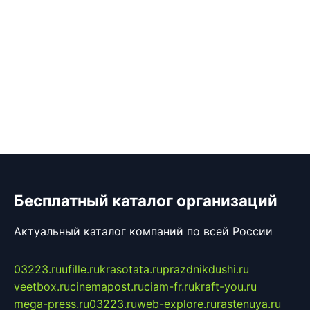
Бесплатный каталог организаций
Актуальный каталог компаний по всей России
03223.ru
ufille.ru
krasotata.ru
prazdnikdushi.ru
veetbox.ru
cinemapost.ru
ciam-fr.ru
kraft-you.ru
mega-press.ru
03223.ru
web-explore.ru
rastenuya.ru