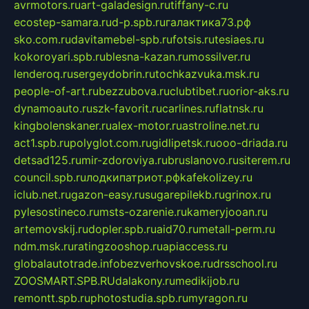
avrmotors.ru
art-galadesign.ru
tiffany-c.ru
ecostep-samara.ru
d-p.spb.ru
галактика73.рф
sko.com.ru
davitamebel-spb.ru
fotsis.ru
tesiaes.ru
kokoroyari.spb.ru
blesna-kazan.ru
mossilver.ru
lenderoq.ru
sergeydobrin.ru
tochkazvuka.msk.ru
people-of-art.ru
bezzubova.ru
clubtibet.ru
orior-aks.ru
dynamoauto.ru
szk-favorit.ru
carlines.ru
flatnsk.ru
kingbolenskaner.ru
alex-motor.ru
astroline.net.ru
act1.spb.ru
polyglot.com.ru
gidlipetsk.ru
ooo-driada.ru
detsad125.ru
mir-zdoroviya.ru
bruslanovo.ru
siterem.ru
council.spb.ru
лодкипатриот.рф
kafekolizey.ru
iclub.net.ru
gazon-easy.ru
sugarepilekb.ru
grinox.ru
pylesostineco.ru
msts-ozarenie.ru
kameryjooan.ru
artemovskij.ru
dopler.spb.ru
aid70.ru
metall-perm.ru
ndm.msk.ru
ratingzooshop.ru
apiaccess.ru
globalautotrade.info
bezverhovskoe.ru
drsschool.ru
ZOOSMART.SPB.RU
dalakony.ru
medikijob.ru
remontt.spb.ru
photostudia.spb.ru
myragon.ru