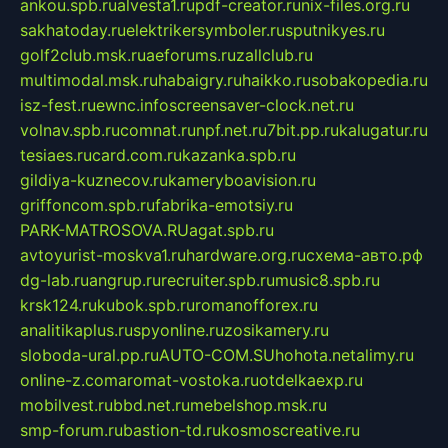
ankou.spb.ru
alvesta1.ru
pdf-creator.ru
nix-files.org.ru
sakhatoday.ru
elektrikersymboler.ru
sputnikyes.ru
golf2club.msk.ru
aeforums.ru
zallclub.ru
multimodal.msk.ru
habaigry.ru
haikko.ru
sobakopedia.ru
isz-fest.ru
ewnc.info
screensaver-clock.net.ru
volnav.spb.ru
comnat.ru
npf.net.ru
7bit.pp.ru
kalugatur.ru
tesiaes.ru
card.com.ru
kazanka.spb.ru
gildiya-kuznecov.ru
kameryboavision.ru
griffoncom.spb.ru
fabrika-emotsiy.ru
PARK-MATROSOVA.RU
agat.spb.ru
avtoyurist-moskva1.ru
hardware.org.ru
схема-авто.рф
dg-lab.ru
angrup.ru
recruiter.spb.ru
music8.spb.ru
krsk124.ru
kubok.spb.ru
romanofforex.ru
analitikaplus.ru
spyonline.ru
zosikamery.ru
sloboda-ural.pp.ru
AUTO-COM.SU
hohota.net
alimy.ru
online-z.com
aromat-vostoka.ru
otdelkaexp.ru
mobilvest.ru
bbd.net.ru
mebelshop.msk.ru
smp-forum.ru
bastion-td.ru
kosmoscreative.ru