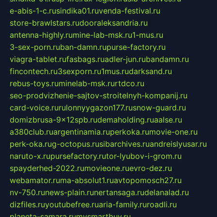
e-abis-1-c.ru
sindika01.ru
venda-festival.ru
store-brawlstars.ru
dooraleksandria.ru
antenna-highly.ru
mine-lab-msk.ru
1-mus.ru
3-sex-porn.ru
ban-damn.ru
purse-factory.ru
viagra-tablet.ru
fasbags.ru
adler-jun.ru
bandamn.ru
fincontech.ru
3sexporn.ru
1mus.ru
darksand.ru
rebus-toys.ru
minelab-msk.ru
rtdco.ru
seo-prodvizhenie-sajtov-stroitelnyh-kompanij.ru
card-voice.ru
rulonnyygazon177.ru
snow-guard.ru
domizbrusa-9x12spb.ru
demaholding.ru
aalse.ru
a380club.ru
argentinamia.ru
perkoka.ru
movie-one.ru
perk-oka.ru
g-octopus.ru
sibarchives.ru
andreislyusar.ru
naruto-x.ru
pursefactory.ru
tor-lyubov-i-grom.ru
spayderhed-2022.ru
movieone.ru
evro-dez.ru
webamator.ru
ma-absolut1.ru
avtopomosch27.ru
nv-750.ru
news-plain.ru
nertansaga.ru
delanalad.ru
dizfiles.ru
youtubefree.ru
aria-family.ru
roadli.ru
planeta-samara.ru
mysmartbuy.ru