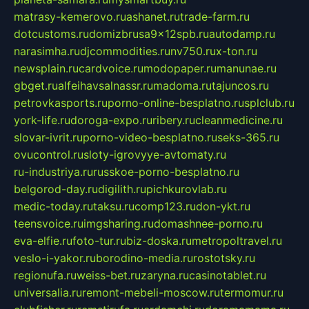
matrasy-kemerovo.ru
ashanet.ru
trade-farm.ru
dotcustoms.ru
domizbrusa9x12spb.ru
autodamp.ru
narasimha.ru
djcommodities.ru
nv750.ru
x-ton.ru
newsplain.ru
cardvoice.ru
modopaper.ru
manunae.ru
gbget.ru
alfeihavsalnassr.ru
madoma.ru
tajuncos.ru
petrovkasports.ru
porno-online-besplatno.ru
splclub.ru
york-life.ru
doroga-expo.ru
ribery.ru
cleanmedicine.ru
slovar-ivrit.ru
porno-video-besplatno.ru
seks-365.ru
ovucontrol.ru
sloty-igrovyye-avtomaty.ru
ru-industriya.ru
russkoe-porno-besplatno.ru
belgorod-day.ru
digilith.ru
pichkurovlab.ru
medic-today.ru
taksu.ru
comp123.ru
don-ykt.ru
teensvoice.ru
imgsharing.ru
domashnee-porno.ru
eva-elfie.ru
foto-tur.ru
biz-doska.ru
metropoltravel.ru
veslo-i-yakor.ru
borodino-media.ru
rostotsky.ru
regionufa.ru
weiss-bet.ru
zaryna.ru
casinotablet.ru
universalia.ru
remont-mebeli-moscow.ru
termomur.ru