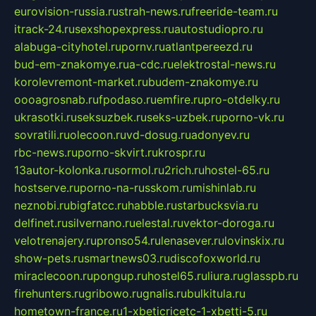
eurovision-russia.ru
strah-news.ru
freeride-team.ru
itrack-24.ru
sexshopexpress.ru
autostudiopro.ru
alabuga-cityhotel.ru
pornv.ru
atlantpereezd.ru
bud-em-znakomye.ru
a-cdc.ru
elektrostal-news.ru
korolevremont-market.ru
budem-znakomye.ru
oooagrosnab.ru
fpodaso.ru
emfire.ru
pro-otdelky.ru
ukrasotki.ru
seksuzbek.ru
seks-uzbek.ru
porno-vk.ru
sovratili.ru
olecoon.ru
vd-dosug.ru
adonyev.ru
rbc-news.ru
porno-skvirt.ru
krospr.ru
13autor-kolonka.ru
sormol.ru
2rich.ru
hostel-65.ru
hostserve.ru
porno-na-russkom.ru
mishinlab.ru
neznobi.ru
bigfatcc.ru
habble.ru
starbucksvia.ru
delfinet.ru
silvernano.ru
elestal.ru
vektor-doroga.ru
velotrenajery.ru
pronso54.ru
lenasever.ru
lovinskix.ru
show-pets.ru
smartnews03.ru
discofoxworld.ru
miraclecoon.ru
pongup.ru
hostel65.ru
liura.ru
glasspb.ru
firehunters.ru
gribowo.ru
gnalis.ru
bulkitula.ru
hometown-france.ru
1-xbeticricetc-1-xbetti-5.ru