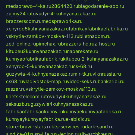
medsprawo-4-ka.ru
2864420.ru
blagodarenie-spb.ru
zajmy24.ru
tovudyi-4-kuhnyanazakaz.ru
brazzerscom.ru
medsprawo4ka.ru
xehyroo5kuhnyanazakaz.ru
fabrikayfabrikaefabrika.ru
vskrytie-zamkov-moskva-113.ru
biletnadom.ru
zed-online.ru
pimchax.ru
brazzers-hd.ru
z-host.ru
kitubeu2kuhnyanazakaz.ru
naperekate.ru
kuhnyaofabrikaufabrik.ru
kitubeu-2-kuhnyanazakaz.ru
xehyroo-5-kuhnyanazakaz.ru
cs-68.ru
guzywia-4-kuhnyanazakaz.ru
mir-tk.ru
vlknrussia.ru
cs68.ru
vladivostok-map.ru
video-seks.ru
bankaribi.ru
raszar.ru
vskrytie-zamkov-moskva113.ru
lipetsktelecom.ru
tovudyi4kuhnyanazakaz.ru
seksuzb.ru
guzywia4kuhnyanazakaz.ru
fabrikaofabrikaokuhny.ru
kuhnyaekuhnyaafabrika.ru
kuhnyaykuhnyayfabrika.ru
e-abis1c.ru
store-brawl-stars.ru
kts-services.ru
dark-sand.ru
sindika-01.ru
sp-life.ru
x-legion.ru
sib-archives.ru