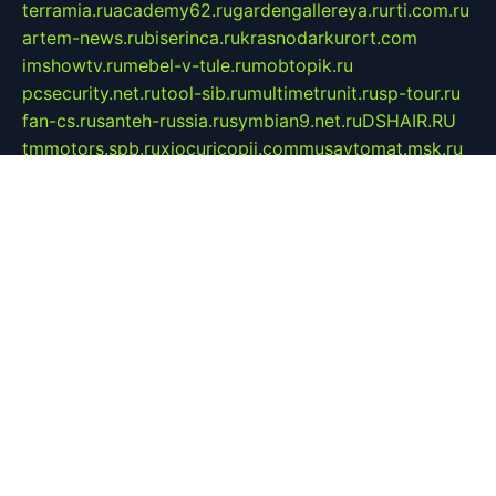
terramia.ru
academy62.ru
gardengallereya.ru
rti.com.ru
artem-news.ru
biserinca.ru
krasnodarkurort.com
imshowtv.ru
mebel-v-tule.ru
mobtopik.ru
pcsecurity.net.ru
tool-sib.ru
multimetrunit.ru
sp-tour.ru
fan-cs.ru
santeh-russia.ru
symbian9.net.ru
DSHAIR.RU
tmmotors.spb.ru
xjocuricopii.com
musavtomat.msk.ru
obustrojdom.ru
sovetcik.ru
ybaranovskaya.ru
ppknews.ru
cult-alshei.ru
JAPANRUSSIA.RU
proekciyamebel.ru
imper-finans.ru
rim.org.ru
glamourai.ru
brassminus.ru
zabor-pro.ru
ftn.pp.ru
dorogoe58.ru
laimengpacker.ru
kuzova-zapchasti.ru
sageerp.ru
taxodrom.ru
dsrazvitie.ru
hardcity.net.ru
ratinghomegames.ru
topservice25.ru
gubernyan.ru
gtglasslined.ru
ii4.ru
tssport.spb.ru
andorra24.com
blackwallstreet.ru
oboimos.ru
optim-doors.com.ru
ikuch.ru
nycr.org.ru
npa21.ru
vremya-ch.spb.ru
desert000.ru
ivtorgi.ru
ifiori.ru
catalog-statei.ru
dcv.org.ru
spetsmaster174.ru
ipkameryhiseeu.ru