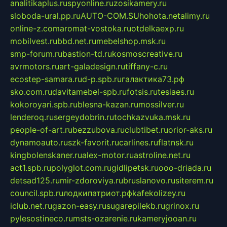
analitikaplus.ru
spyonline.ru
zosikamery.ru
sloboda-ural.pp.ru
AUTO-COM.SU
hohota.net
alimy.ru
online-z.com
aromat-vostoka.ru
otdelkaexp.ru
mobilvest.ru
bbd.net.ru
mebelshop.msk.ru
smp-forum.ru
bastion-td.ru
kosmoscreative.ru
avrmotors.ru
art-galadesign.ru
tiffany-c.ru
ecostep-samara.ru
d-p.spb.ru
галактика73.рф
sko.com.ru
davitamebel-spb.ru
fotsis.ru
tesiaes.ru
kokoroyari.spb.ru
blesna-kazan.ru
mossilver.ru
lenderoq.ru
sergeydobrin.ru
tochkazvuka.msk.ru
people-of-art.ru
bezzubova.ru
clubtibet.ru
orior-aks.ru
dynamoauto.ru
szk-favorit.ru
carlines.ru
flatnsk.ru
kingbolenskaner.ru
alex-motor.ru
astroline.net.ru
act1.spb.ru
polyglot.com.ru
gidlipetsk.ru
ooo-driada.ru
detsad125.ru
mir-zdoroviya.ru
bruslanovo.ru
siterem.ru
council.spb.ru
лодкипатриот.рф
kafekolizey.ru
iclub.net.ru
gazon-easy.ru
sugarepilekb.ru
grinox.ru
pylesostineco.ru
msts-ozarenie.ru
kameryjooan.ru