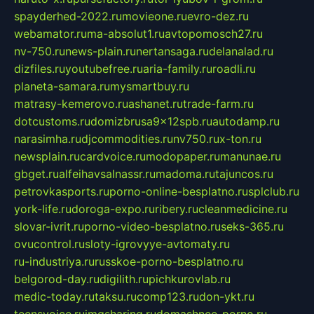
spayderhed-2022.ru
movieone.ru
evro-dez.ru
webamator.ru
ma-absolut1.ru
avtopomosch27.ru
nv-750.ru
news-plain.ru
nertansaga.ru
delanalad.ru
dizfiles.ru
youtubefree.ru
aria-family.ru
roadli.ru
planeta-samara.ru
mysmartbuy.ru
matrasy-kemerovo.ru
ashanet.ru
trade-farm.ru
dotcustoms.ru
domizbrusa9x12spb.ru
autodamp.ru
narasimha.ru
djcommodities.ru
nv750.ru
x-ton.ru
newsplain.ru
cardvoice.ru
modopaper.ru
manunae.ru
gbget.ru
alfeihavsalnassr.ru
madoma.ru
tajuncos.ru
petrovkasports.ru
porno-online-besplatno.ru
splclub.ru
york-life.ru
doroga-expo.ru
ribery.ru
cleanmedicine.ru
slovar-ivrit.ru
porno-video-besplatno.ru
seks-365.ru
ovucontrol.ru
sloty-igrovyye-avtomaty.ru
ru-industriya.ru
russkoe-porno-besplatno.ru
belgorod-day.ru
digilith.ru
pichkurovlab.ru
medic-today.ru
taksu.ru
comp123.ru
don-ykt.ru