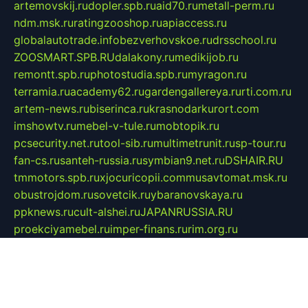
artemovskij.ru
dopler.spb.ru
aid70.ru
metall-perm.ru
ndm.msk.ru
ratingzooshop.ru
apiaccess.ru
globalautotrade.info
bezverhovskoe.ru
drsschool.ru
ZOOSMART.SPB.RU
dalakony.ru
medikijob.ru
remontt.spb.ru
photostudia.spb.ru
myragon.ru
terramia.ru
academy62.ru
gardengallereya.ru
rti.com.ru
artem-news.ru
biserinca.ru
krasnodarkurort.com
imshowtv.ru
mebel-v-tule.ru
mobtopik.ru
pcsecurity.net.ru
tool-sib.ru
multimetrunit.ru
sp-tour.ru
fan-cs.ru
santeh-russia.ru
symbian9.net.ru
DSHAIR.RU
tmmotors.spb.ru
xjocuricopii.com
musavtomat.msk.ru
obustrojdom.ru
sovetcik.ru
ybaranovskaya.ru
ppknews.ru
cult-alshei.ru
JAPANRUSSIA.RU
proekciyamebel.ru
imper-finans.ru
rim.org.ru
glamourai.ru
brassminus.ru
zabor-pro.ru
ftn.pp.ru
dorogoe58.ru
laimengpacker.ru
kuzova-zapchasti.ru
sageerp.ru
taxodrom.ru
dsrazvitie.ru
hardcity.net.ru
ratinghomegames.ru
topservice25.ru
gubernyan.ru