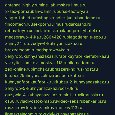
antenna-highly.ru
mine-lab-msk.ru
1-mus.ru
3-sex-porn.ru
ban-damn.ru
purse-factory.ru
viagra-tablet.ru
fasbags.ru
adler-jun.ru
bandamn.ru
fincontech.ru
3sexporn.ru
1mus.ru
darksand.ru
rebus-toys.ru
minelab-msk.ru
alabuga-cityhotel.ru
medsprawo-4-ka.ru
2864420.ru
blagodarenie-spb.ru
zajmy24.ru
tovudyi-4-kuhnyanazakaz.ru
brazzerscom.ru
medsprawo4ka.ru
xehyroo5kuhnyanazakaz.ru
fabrikayfabrikaefabrika.ru
vskrytie-zamkov-moskva-113.ru
biletnadom.ru
zed-online.ru
pimchax.ru
brazzers-hd.ru
z-host.ru
kitubeu2kuhnyanazakaz.ru
naperekate.ru
kuhnyaofabrikaufabrik.ru
kitubeu-2-kuhnyanazakaz.ru
xehyroo-5-kuhnyanazakaz.ru
cs-68.ru
guzywia-4-kuhnyanazakaz.ru
mir-tk.ru
vlknrussia.ru
cs68.ru
vladivostok-map.ru
video-seks.ru
bankaribi.ru
raszar.ru
vskrytie-zamkov-moskva113.ru
lipetsktelecom.ru
tovudyi4kuhnyanazakaz.ru