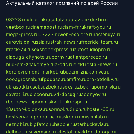
Актуальный каталог компаний по всей России
03223.ru
ufille.ru
krasotata.ru
prazdnikdushi.ru
veetbox.ru
cinemapost.ru
ciam-fr.ru
kraft-you.ru
mega-press.ru
03223.ru
web-explore.ru
rastenuya.ru
eurovision-russia.ru
strah-news.ru
freeride-team.ru
itrack-24.ru
sexshopexpress.ru
autostudiopro.ru
alabuga-cityhotel.ru
pornv.ru
atlantpereezd.ru
bud-em-znakomye.ru
a-cdc.ru
elektrostal-news.ru
korolevremont-market.ru
budem-znakomye.ru
oooagrosnab.ru
fpodaso.ru
emfire.ru
pro-otdelky.ru
ukrasotki.ru
seksuzbek.ru
seks-uzbek.ru
porno-vk.ru
sovratili.ru
olecoon.ru
vd-dosug.ru
adonyev.ru
rbc-news.ru
porno-skvirt.ru
krospr.ru
13autor-kolonka.ru
sormol.ru
2rich.ru
hostel-65.ru
hostserve.ru
porno-na-russkom.ru
mishinlab.ru
neznobi.ru
bigfatcc.ru
habble.ru
starbucksvia.ru
delfinet.ru
silvernano.ru
elestal.ru
vektor-doroga.ru