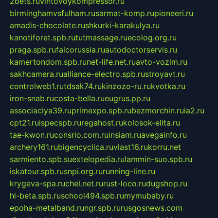
2bets.ru
vintovoykompressor.ru
birminghamvsfulham.ru
sarmat-komp.ru
pioneeri.ru
amadis-chocolate.ru
shkurki-karakulya.ru
kanotiforet.spb.ru
tutmassage.ru
ecolog.org.ru
praga.spb.ru
falcorussia.ru
autodoctorservis.ru
kamertondom.spb.ru
net-life.net.ru
avto-vozim.ru
sakhcamera.ru
alliance-electro.spb.ru
stroyavt.ru
controlweb1.ru
tdsak74.ru
kinzozo-ru.ru
kvotka.ru
iron-snab.ru
costa-bella.ru
eugrus.pp.ru
associaciya39.ru
primexpo.spb.ru
bezmorchin.ru
ia2.ru
cpt21.ru
ispecspb.ru
regahost.ru
kolosok-elita.ru
tae-kwon.ru
consrio.com.ru
insiam.ru
avegainfo.ru
archery161.ru
bigencyclica.ru
vlast16.ru
korru.net
sarmiento.spb.su
extelopedia.ru
lammin-suo.spb.ru
iskatour.spb.ru
snpi.org.ru
running-line.ru
krygeva-spa.ru
chel.net.ru
rust-loco.ru
dugshop.ru
hl-beta.spb.ru
school494.spb.ru
mymubaby.ru
epoha-metalband.ru
ngr.spb.ru
rusgosnews.com