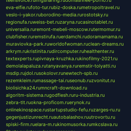
teensvoice.ru
imgsharing.ru
domashnee-porno.ru
eva-elfie.ru
foto-tur.ru
biz-doska.ru
metropoltravel.ru
veslo-i-yakor.ru
borodino-media.ru
rostotsky.ru
regionufa.ru
weiss-bet.ru
zaryna.ru
casinotablet.ru
universalia.ru
remont-mebeli-moscow.ru
termomur.ru
clubfisher.ru
remstirufa.ru
erdamchi.ru
doramamama.ru
muraviovka-park.ru
worldofwoman.ru
clean-dreams.ru
arkrym.ru
kristinita.ru
dircomputer.ru
healthenter.ru
textexperts.ru
pivnaya-kruzhka.ru
kinofilmy-2021.ru
demolalapaluza.ru
tanyavanya.ru
remstir-tolyatti.ru
msdip.ru
jdol.ru
sokolovr.ru
newtech-spb.ru
rezemkleim.ru
massage-tai.ru
seonub.ru
zvonitut.ru
biolisichka24.ru
mncraft-download.ru
algoritm-sistema.ru
godflesh.ru
ru-industria.ru
zebra-tlt.ru
okna-proficom.ru
erynok.ru
onlinekinospace.ru
startupstudio-fefu.ru
zarges-ru.ru
gegenjustizunrecht.ru
autobalashov.ru
utrovortu.ru
spiski-firm.ru
elara-m.ru
kinomusorka.ru
mkcslava.ru