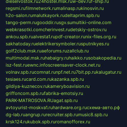
dieselvostok.ru
24hostel.msk.ru
w-dev.ru
f-ship.ru
regsmi.ru
filmnetwork.ru
malinasp.ru
kinosvin.ru
h2o-salon.ru
malutkayork.ru
deltaprim.spb.ru
tango-perm.ru
gooddir.ru
sgv.su
multiki-online.com
webkrasotki.com
cherinvest.ru
detskiy-ostrov.ru
ankou.spb.ru
alvesta1.ru
pdf-creator.ru
nix-files.org.ru
sakhatoday.ru
elektrikersymboler.ru
sputnikyes.ru
golf2club.msk.ru
aeforums.ru
zallclub.ru
multimodal.msk.ru
habaigry.ru
haikko.ru
sobakopedia.ru
isz-fest.ru
ewnc.info
screensaver-clock.net.ru
volnav.spb.ru
comnat.ru
npf.net.ru
7bit.pp.ru
kalugatur.ru
tesiaes.ru
card.com.ru
kazanka.spb.ru
gildiya-kuznecov.ru
kameryboavision.ru
griffoncom.spb.ru
fabrika-emotsiy.ru
PARK-MATROSOVA.RU
agat.spb.ru
avtoyurist-moskva1.ru
hardware.org.ru
схема-авто.рф
dg-lab.ru
angrup.ru
recruiter.spb.ru
music8.spb.ru
krsk124.ru
kubok.spb.ru
romanofforex.ru