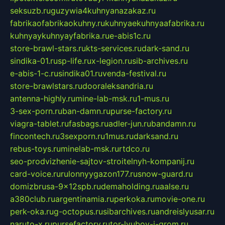
seksuzb.ru
guzywia4kuhnyanazakaz.ru
fabrikaofabrikaokuhny.ru
kuhnyaekuhnyaafabrika.ru
kuhnyaykuhnyayfabrika.ru
e-abis1c.ru
store-brawl-stars.ru
kts-services.ru
dark-sand.ru
sindika-01.ru
sp-life.ru
x-legion.ru
sib-archives.ru
e-abis-1-c.ru
sindika01.ru
venda-festival.ru
store-brawlstars.ru
dooraleksandria.ru
antenna-highly.ru
mine-lab-msk.ru
1-mus.ru
3-sex-porn.ru
ban-damn.ru
purse-factory.ru
viagra-tablet.ru
fasbags.ru
adler-jun.ru
bandamn.ru
fincontech.ru
3sexporn.ru
1mus.ru
darksand.ru
rebus-toys.ru
minelab-msk.ru
rtdco.ru
seo-prodvizhenie-sajtov-stroitelnyh-kompanij.ru
card-voice.ru
rulonnyygazon177.ru
snow-guard.ru
domizbrusa-9x12spb.ru
demaholding.ru
aalse.ru
a380club.ru
argentinamia.ru
perkoka.ru
movie-one.ru
perk-oka.ru
g-octopus.ru
sibarchives.ru
andreislyusar.ru
naruto-x.ru
pursefactory.ru
tor-lyubov-i-grom.ru