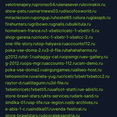
velotrenajery.ru
pronso54.ru
lenasever.ru
lovinskix.ru
show-pets.ru
smartnews03.ru
discofoxworld.ru
miraclecoon.ru
pongup.ru
hostel65.ru
liura.ru
glasspb.ru
firehunters.ru
gribowo.ru
gnalis.ru
bulkitula.ru
hometown-france.ru
1-xbeticricetc-1-xbetti-5.ru
shop-garena.ru
cricetc-1-xbetr-1-xbetcc-2.ru
one-life-story.ru
top-halyava.ru
accounts112.ru
poka-vse-doma-2.ru
3-d-file.ru
hahahaharms.ru
g2012.ru
tst-1.ru
shaggy-cat.ru
opsmgr.ru
ev-gallery.ru
g-2012.ru
ops-mgr.ru
accounts-112.ru
csm-demo.ru
poka-vse-doma2.ru
airgungames.ru
allseo-host.ru
tehosmotre.ru
varieta-yug.ru
cricetc1xbetr1xbetcc2.ru
raytor-d.ru
atillagunn.ru
3d-file.ru
1xbeticricetc1xbetti5.ru
uafoot-statti.ru
e-abis1c.ru
store-brawl-stars.ru
kts-services.ru
dark-sand.ru
sindika-01.ru
sp-life.ru
x-legion.ru
sib-archives.ru
e-abis-1-c.ru
sindika01.ru
venda-festival.ru
store-brawlstars.ru
dooraleksandria.ru