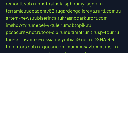
remontt.spb.ru
photostudia.spb.ru
myragon.ru
terramia.ru
academy62.ru
gardengallereya.ru
rti.com.ru
artem-news.ru
biserinca.ru
krasnodarkurort.com
imshowtv.ru
mebel-v-tule.ru
mobtopik.ru
pcsecurity.net.ru
tool-sib.ru
multimetrunit.ru
sp-tour.ru
fan-cs.ru
santeh-russia.ru
symbian9.net.ru
DSHAIR.RU
tmmotors.spb.ru
xjocuricopii.com
musavtomat.msk.ru
obustrojdom.ru
sovetcik.ru
ybaranovskaya.ru
ppknews.ru
cult-alshei.ru
JAPANRUSSIA.RU
proekciyamebel.ru
imper-finans.ru
rim.org.ru
glamourai.ru
brassminus.ru
zabor-pro.ru
ftn.pp.ru
dorogoe58.ru
laimengpacker.ru
kuzova-zapchasti.ru
sageerp.ru
taxodrom.ru
dsrazvitie.ru
hardcity.net.ru
ratinghomegames.ru
topservice25.ru
gubernyan.ru
gtglasslined.ru
ii4.ru
tssport.spb.ru
andorra24.com
blackwallstreet.ru
oboimos.ru
optim-doors.com.ru
ikuch.ru
nycr.org.ru
npa21.ru
vremya-ch.spb.ru
desert000.ru
ivtorgi.ru
ifiori.ru
catalog-statei.ru