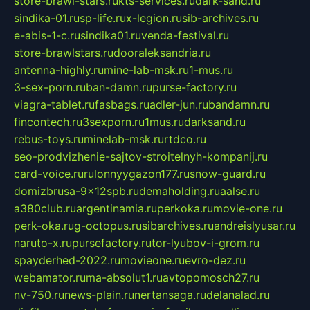
store-brawl-stars.ru
kts-services.ru
dark-sand.ru
sindika-01.ru
sp-life.ru
x-legion.ru
sib-archives.ru
e-abis-1-c.ru
sindika01.ru
venda-festival.ru
store-brawlstars.ru
dooraleksandria.ru
antenna-highly.ru
mine-lab-msk.ru
1-mus.ru
3-sex-porn.ru
ban-damn.ru
purse-factory.ru
viagra-tablet.ru
fasbags.ru
adler-jun.ru
bandamn.ru
fincontech.ru
3sexporn.ru
1mus.ru
darksand.ru
rebus-toys.ru
minelab-msk.ru
rtdco.ru
seo-prodvizhenie-sajtov-stroitelnyh-kompanij.ru
card-voice.ru
rulonnyygazon177.ru
snow-guard.ru
domizbrusa-9x12spb.ru
demaholding.ru
aalse.ru
a380club.ru
argentinamia.ru
perkoka.ru
movie-one.ru
perk-oka.ru
g-octopus.ru
sibarchives.ru
andreislyusar.ru
naruto-x.ru
pursefactory.ru
tor-lyubov-i-grom.ru
spayderhed-2022.ru
movieone.ru
evro-dez.ru
webamator.ru
ma-absolut1.ru
avtopomosch27.ru
nv-750.ru
news-plain.ru
nertansaga.ru
delanalad.ru