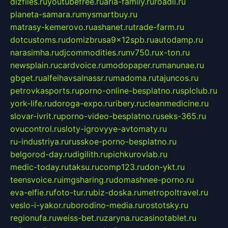
dizfiles.ru
youtubefree.ru
aria-family.ru
roadli.ru
planeta-samara.ru
mysmartbuy.ru
matrasy-kemerovo.ru
ashanet.ru
trade-farm.ru
dotcustoms.ru
domizbrusa9x12spb.ru
autodamp.ru
narasimha.ru
djcommodities.ru
nv750.ru
x-ton.ru
newsplain.ru
cardvoice.ru
modopaper.ru
manunae.ru
gbget.ru
alfeihavsalnassr.ru
madoma.ru
tajuncos.ru
petrovkasports.ru
porno-online-besplatno.ru
splclub.ru
york-life.ru
doroga-expo.ru
ribery.ru
cleanmedicine.ru
slovar-ivrit.ru
porno-video-besplatno.ru
seks-365.ru
ovucontrol.ru
sloty-igrovyye-avtomaty.ru
ru-industriya.ru
russkoe-porno-besplatno.ru
belgorod-day.ru
digilith.ru
pichkurovlab.ru
medic-today.ru
taksu.ru
comp123.ru
don-ykt.ru
teensvoice.ru
imgsharing.ru
domashnee-porno.ru
eva-elfie.ru
foto-tur.ru
biz-doska.ru
metropoltravel.ru
veslo-i-yakor.ru
borodino-media.ru
rostotsky.ru
regionufa.ru
weiss-bet.ru
zaryna.ru
casinotablet.ru