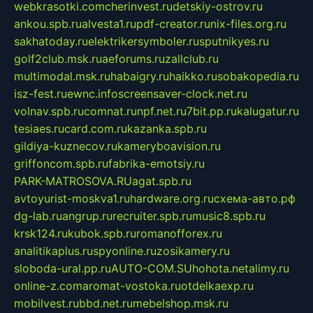
webkrasotki.com
cherinvest.ru
detskiy-ostrov.ru
ankou.spb.ru
alvesta1.ru
pdf-creator.ru
nix-files.org.ru
sakhatoday.ru
elektrikersymboler.ru
sputnikyes.ru
golf2club.msk.ru
aeforums.ru
zallclub.ru
multimodal.msk.ru
habaigry.ru
haikko.ru
sobakopedia.ru
isz-fest.ru
ewnc.info
screensaver-clock.net.ru
volnav.spb.ru
comnat.ru
npf.net.ru
7bit.pp.ru
kalugatur.ru
tesiaes.ru
card.com.ru
kazanka.spb.ru
gildiya-kuznecov.ru
kameryboavision.ru
griffoncom.spb.ru
fabrika-emotsiy.ru
PARK-MATROSOVA.RU
agat.spb.ru
avtoyurist-moskva1.ru
hardware.org.ru
схема-авто.рф
dg-lab.ru
angrup.ru
recruiter.spb.ru
music8.spb.ru
krsk124.ru
kubok.spb.ru
romanofforex.ru
analitikaplus.ru
spyonline.ru
zosikamery.ru
sloboda-ural.pp.ru
AUTO-COM.SU
hohota.net
alimy.ru
online-z.com
aromat-vostoka.ru
otdelkaexp.ru
mobilvest.ru
bbd.net.ru
mebelshop.msk.ru