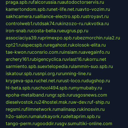
praga.spb.ru
falcorussia.ru
autodoctorservis.ru
kamertondom.spb.ru
net-life.net.ru
avto-vozim.ru
sakhcamera.ru
alliance-electro.spb.ru
stroyavt.ru
controlweb1.ru
tdsak74.ru
kinzozo-ru.ru
kvotka.ru
iron-snab.ru
costa-bella.ru
eugrus.pp.ru
associaciya39.ru
primexpo.spb.ru
bezmorchin.ru
ia2.ru
cpt21.ru
ispecspb.ru
regahost.ru
kolosok-elita.ru
tae-kwon.ru
consrio.com.ru
insiam.ru
avegainfo.ru
archery161.ru
bigencyclica.ru
vlast16.ru
korru.net
sarmiento.spb.su
extelopedia.ru
lammin-suo.spb.ru
iskatour.spb.ru
snpi.org.ru
running-line.ru
krygeva-spa.ru
chel.net.ru
rust-loco.ru
dugshop.ru
hl-beta.spb.ru
school494.spb.ru
mymubaby.ru
epoha-metalband.ru
ngr.spb.ru
rusgosnews.com
dieselvostok.ru
24hostel.msk.ru
w-dev.ru
f-ship.ru
regsmi.ru
filmnetwork.ru
malinasp.ru
kinosvin.ru
h2o-salon.ru
malutkayork.ru
deltaprim.spb.ru
tango-perm.ru
gooddir.ru
sgv.su
multiki-online.com