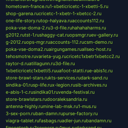
hometown-france.ru
1-xbeticricetc-1-xbetti-5.ru
shop-garena.ru
cricetc-1-xbetr-1-xbetcc-2.ru
one-life-story.ru
top-halyava.ru
accounts112.ru
poka-vse-doma-2.ru
3-d-file.ru
hahahaharms.ru
g2012.ru
tst-1.ru
shaggy-cat.ru
opsmgr.ru
ev-gallery.ru
g-2012.ru
ops-mgr.ru
accounts-112.ru
csm-demo.ru
poka-vse-doma2.ru
airgungames.ru
allseo-host.ru
tehosmotre.ru
varieta-yug.ru
cricetc1xbetr1xbetcc2.ru
raytor-d.ru
atillagunn.ru
3d-file.ru
1xbeticricetc1xbetti5.ru
uafoot-statti.ru
e-abis1c.ru
store-brawl-stars.ru
kts-services.ru
dark-sand.ru
sindika-01.ru
sp-life.ru
x-legion.ru
sib-archives.ru
e-abis-1-c.ru
sindika01.ru
venda-festival.ru
store-brawlstars.ru
dooraleksandria.ru
antenna-highly.ru
mine-lab-msk.ru
1-mus.ru
3-sex-porn.ru
ban-damn.ru
purse-factory.ru
viagra-tablet.ru
fasbags.ru
adler-jun.ru
bandamn.ru
fincontech.ru
3sexporn.ru
1mus.ru
darksand.ru