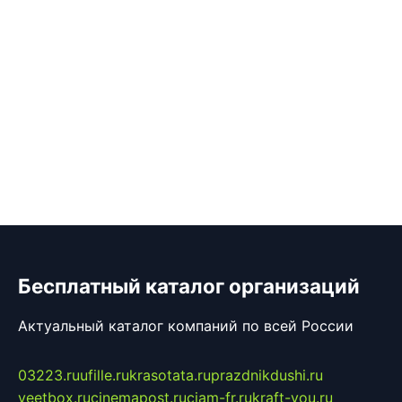
Бесплатный каталог организаций
Актуальный каталог компаний по всей России
03223.ru
ufille.ru
krasotata.ru
prazdnikdushi.ru
veetbox.ru
cinemapost.ru
ciam-fr.ru
kraft-you.ru