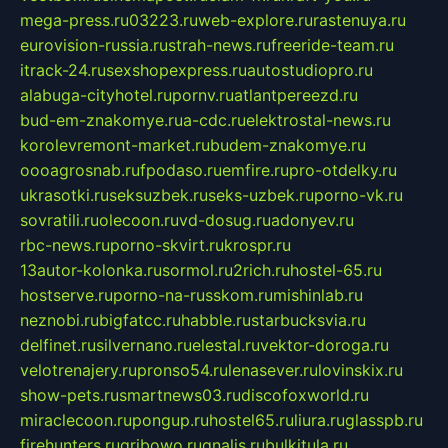
mega-press.ru
03223.ru
web-explore.ru
rastenuya.ru
eurovision-russia.ru
strah-news.ru
freeride-team.ru
itrack-24.ru
sexshopexpress.ru
autostudiopro.ru
alabuga-cityhotel.ru
pornv.ru
atlantpereezd.ru
bud-em-znakomye.ru
a-cdc.ru
elektrostal-news.ru
korolevremont-market.ru
budem-znakomye.ru
oooagrosnab.ru
fpodaso.ru
emfire.ru
pro-otdelky.ru
ukrasotki.ru
seksuzbek.ru
seks-uzbek.ru
porno-vk.ru
sovratili.ru
olecoon.ru
vd-dosug.ru
adonyev.ru
rbc-news.ru
porno-skvirt.ru
krospr.ru
13autor-kolonka.ru
sormol.ru
2rich.ru
hostel-65.ru
hostserve.ru
porno-na-russkom.ru
mishinlab.ru
neznobi.ru
bigfatcc.ru
habble.ru
starbucksvia.ru
delfinet.ru
silvernano.ru
elestal.ru
vektor-doroga.ru
velotrenajery.ru
pronso54.ru
lenasever.ru
lovinskix.ru
show-pets.ru
smartnews03.ru
discofoxworld.ru
miraclecoon.ru
pongup.ru
hostel65.ru
liura.ru
glasspb.ru
firehunters.ru
gribowo.ru
gnalis.ru
bulkitula.ru