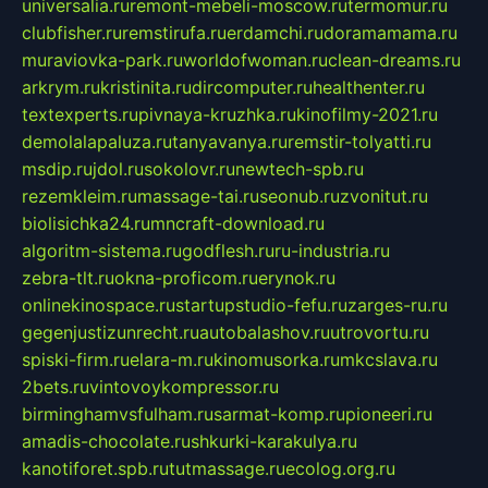
universalia.ru
remont-mebeli-moscow.ru
termomur.ru
clubfisher.ru
remstirufa.ru
erdamchi.ru
doramamama.ru
muraviovka-park.ru
worldofwoman.ru
clean-dreams.ru
arkrym.ru
kristinita.ru
dircomputer.ru
healthenter.ru
textexperts.ru
pivnaya-kruzhka.ru
kinofilmy-2021.ru
demolalapaluza.ru
tanyavanya.ru
remstir-tolyatti.ru
msdip.ru
jdol.ru
sokolovr.ru
newtech-spb.ru
rezemkleim.ru
massage-tai.ru
seonub.ru
zvonitut.ru
biolisichka24.ru
mncraft-download.ru
algoritm-sistema.ru
godflesh.ru
ru-industria.ru
zebra-tlt.ru
okna-proficom.ru
erynok.ru
onlinekinospace.ru
startupstudio-fefu.ru
zarges-ru.ru
gegenjustizunrecht.ru
autobalashov.ru
utrovortu.ru
spiski-firm.ru
elara-m.ru
kinomusorka.ru
mkcslava.ru
2bets.ru
vintovoykompressor.ru
birminghamvsfulham.ru
sarmat-komp.ru
pioneeri.ru
amadis-chocolate.ru
shkurki-karakulya.ru
kanotiforet.spb.ru
tutmassage.ru
ecolog.org.ru