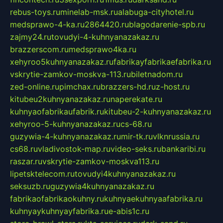
rebus-toys.ru
minelab-msk.ru
alabuga-cityhotel.ru
medsprawo-4-ka.ru
2864420.ru
blagodarenie-spb.ru
zajmy24.ru
tovudyi-4-kuhnyanazakaz.ru
brazzerscom.ru
medsprawo4ka.ru
xehyroo5kuhnyanazakaz.ru
fabrikayfabrikaefabrika.ru
vskrytie-zamkov-moskva-113.ru
biletnadom.ru
zed-online.ru
pimchax.ru
brazzers-hd.ru
z-host.ru
kitubeu2kuhnyanazakaz.ru
naperekate.ru
kuhnyaofabrikaufabrik.ru
kitubeu-2-kuhnyanazakaz.ru
xehyroo-5-kuhnyanazakaz.ru
cs-68.ru
guzywia-4-kuhnyanazakaz.ru
mir-tk.ru
vlknrussia.ru
cs68.ru
vladivostok-map.ru
video-seks.ru
bankaribi.ru
raszar.ru
vskrytie-zamkov-moskva113.ru
lipetsktelecom.ru
tovudyi4kuhnyanazakaz.ru
seksuzb.ru
guzywia4kuhnyanazakaz.ru
fabrikaofabrikaokuhny.ru
kuhnyaekuhnyaafabrika.ru
kuhnyaykuhnyayfabrika.ru
e-abis1c.ru