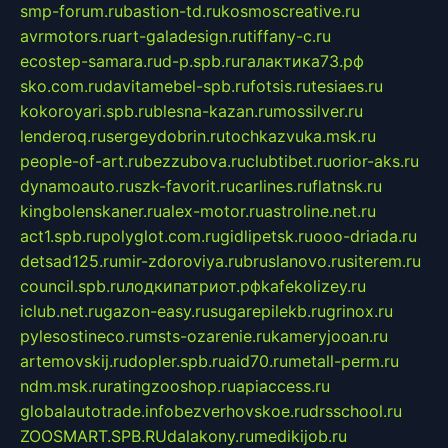
smp-forum.ru
bastion-td.ru
kosmoscreative.ru
avrmotors.ru
art-galadesign.ru
tiffany-c.ru
ecostep-samara.ru
d-p.spb.ru
галактика73.рф
sko.com.ru
davitamebel-spb.ru
fotsis.ru
tesiaes.ru
kokoroyari.spb.ru
blesna-kazan.ru
mossilver.ru
lenderoq.ru
sergeydobrin.ru
tochkazvuka.msk.ru
people-of-art.ru
bezzubova.ru
clubtibet.ru
orior-aks.ru
dynamoauto.ru
szk-favorit.ru
carlines.ru
flatnsk.ru
kingbolenskaner.ru
alex-motor.ru
astroline.net.ru
act1.spb.ru
polyglot.com.ru
gidlipetsk.ru
ooo-driada.ru
detsad125.ru
mir-zdoroviya.ru
bruslanovo.ru
siterem.ru
council.spb.ru
лодкипатриот.рф
kafekolizey.ru
iclub.net.ru
gazon-easy.ru
sugarepilekb.ru
grinox.ru
pylesostineco.ru
msts-ozarenie.ru
kameryjooan.ru
artemovskij.ru
dopler.spb.ru
aid70.ru
metall-perm.ru
ndm.msk.ru
ratingzooshop.ru
apiaccess.ru
globalautotrade.info
bezverhovskoe.ru
drsschool.ru
ZOOSMART.SPB.RU
dalakony.ru
medikijob.ru