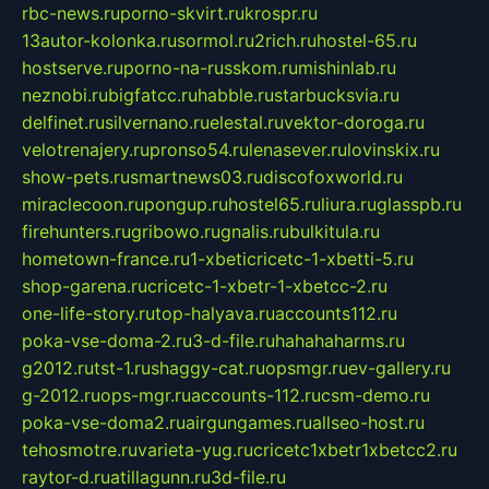
rbc-news.ru
porno-skvirt.ru
krospr.ru
13autor-kolonka.ru
sormol.ru
2rich.ru
hostel-65.ru
hostserve.ru
porno-na-russkom.ru
mishinlab.ru
neznobi.ru
bigfatcc.ru
habble.ru
starbucksvia.ru
delfinet.ru
silvernano.ru
elestal.ru
vektor-doroga.ru
velotrenajery.ru
pronso54.ru
lenasever.ru
lovinskix.ru
show-pets.ru
smartnews03.ru
discofoxworld.ru
miraclecoon.ru
pongup.ru
hostel65.ru
liura.ru
glasspb.ru
firehunters.ru
gribowo.ru
gnalis.ru
bulkitula.ru
hometown-france.ru
1-xbeticricetc-1-xbetti-5.ru
shop-garena.ru
cricetc-1-xbetr-1-xbetcc-2.ru
one-life-story.ru
top-halyava.ru
accounts112.ru
poka-vse-doma-2.ru
3-d-file.ru
hahahaharms.ru
g2012.ru
tst-1.ru
shaggy-cat.ru
opsmgr.ru
ev-gallery.ru
g-2012.ru
ops-mgr.ru
accounts-112.ru
csm-demo.ru
poka-vse-doma2.ru
airgungames.ru
allseo-host.ru
tehosmotre.ru
varieta-yug.ru
cricetc1xbetr1xbetcc2.ru
raytor-d.ru
atillagunn.ru
3d-file.ru