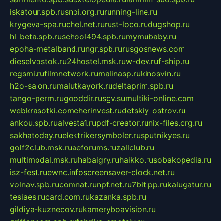
iskatour.spb.ru
snpi.org.ru
running-line.ru
krygeva-spa.ru
chel.net.ru
rust-loco.ru
dugshop.ru
hl-beta.spb.ru
school494.spb.ru
mymubaby.ru
epoha-metalband.ru
ngr.spb.ru
rusgosnews.com
dieselvostok.ru
24hostel.msk.ru
w-dev.ru
f-ship.ru
regsmi.ru
filmnetwork.ru
malinasp.ru
kinosvin.ru
h2o-salon.ru
malutkayork.ru
deltaprim.spb.ru
tango-perm.ru
gooddir.ru
sgv.su
multiki-online.com
webkrasotki.com
cherinvest.ru
detskiy-ostrov.ru
ankou.spb.ru
alvesta1.ru
pdf-creator.ru
nix-files.org.ru
sakhatoday.ru
elektrikersymboler.ru
sputnikyes.ru
golf2club.msk.ru
aeforums.ru
zallclub.ru
multimodal.msk.ru
habaigry.ru
haikko.ru
sobakopedia.ru
isz-fest.ru
ewnc.info
screensaver-clock.net.ru
volnav.spb.ru
comnat.ru
npf.net.ru
7bit.pp.ru
kalugatur.ru
tesiaes.ru
card.com.ru
kazanka.spb.ru
gildiya-kuznecov.ru
kameryboavision.ru