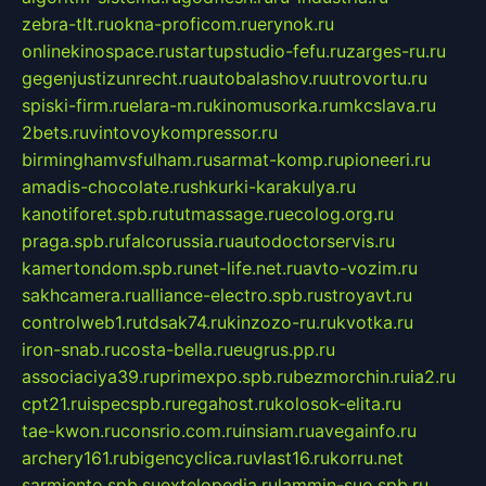
zebra-tlt.ru
okna-proficom.ru
erynok.ru
onlinekinospace.ru
startupstudio-fefu.ru
zarges-ru.ru
gegenjustizunrecht.ru
autobalashov.ru
utrovortu.ru
spiski-firm.ru
elara-m.ru
kinomusorka.ru
mkcslava.ru
2bets.ru
vintovoykompressor.ru
birminghamvsfulham.ru
sarmat-komp.ru
pioneeri.ru
amadis-chocolate.ru
shkurki-karakulya.ru
kanotiforet.spb.ru
tutmassage.ru
ecolog.org.ru
praga.spb.ru
falcorussia.ru
autodoctorservis.ru
kamertondom.spb.ru
net-life.net.ru
avto-vozim.ru
sakhcamera.ru
alliance-electro.spb.ru
stroyavt.ru
controlweb1.ru
tdsak74.ru
kinzozo-ru.ru
kvotka.ru
iron-snab.ru
costa-bella.ru
eugrus.pp.ru
associaciya39.ru
primexpo.spb.ru
bezmorchin.ru
ia2.ru
cpt21.ru
ispecspb.ru
regahost.ru
kolosok-elita.ru
tae-kwon.ru
consrio.com.ru
insiam.ru
avegainfo.ru
archery161.ru
bigencyclica.ru
vlast16.ru
korru.net
sarmiento.spb.su
extelopedia.ru
lammin-suo.spb.ru