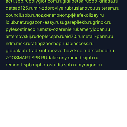
act1.spb.ru
polyglot.com.ru
gidlipetsk.ru
ooo-driada.ru
detsad125.ru
mir-zdoroviya.ru
bruslanovo.ru
siterem.ru
council.spb.ru
лодкипатриот.рф
kafekolizey.ru
iclub.net.ru
gazon-easy.ru
sugarepilekb.ru
grinox.ru
pylesostineco.ru
msts-ozarenie.ru
kameryjooan.ru
artemovskij.ru
dopler.spb.ru
aid70.ru
metall-perm.ru
ndm.msk.ru
ratingzooshop.ru
apiaccess.ru
globalautotrade.info
bezverhovskoe.ru
drsschool.ru
ZOOSMART.SPB.RU
dalakony.ru
medikijob.ru
remontt.spb.ru
photostudia.spb.ru
myragon.ru
terramia.ru
academy62.ru
gardengallereya.ru
rti.com.ru
artem-news.ru
biserinca.ru
krasnodarkurort.com
imshowtv.ru
mebel-v-tule.ru
mobtopik.ru
pcsecurity.net.ru
tool-sib.ru
multimetrunit.ru
sp-tour.ru
fan-cs.ru
santeh-russia.ru
symbian9.net.ru
DSHAIR.RU
tmmotors.spb.ru
xjocuricopii.com
musavtomat.msk.ru
obustrojdom.ru
sovetcik.ru
ybaranovskaya.ru
ppknews.ru
cult-alshei.ru
JAPANRUSSIA.RU