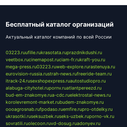
Бесплатный каталог организаций
Актуальный каталог компаний по всей России
03223.ru
ufille.ru
krasotata.ru
prazdnikdushi.ru
veetbox.ru
cinemapost.ru
ciam-fr.ru
kraft-you.ru
mega-press.ru
03223.ru
web-explore.ru
rastenuya.ru
eurovision-russia.ru
strah-news.ru
freeride-team.ru
itrack-24.ru
sexshopexpress.ru
autostudiopro.ru
alabuga-cityhotel.ru
pornv.ru
atlantpereezd.ru
bud-em-znakomye.ru
a-cdc.ru
elektrostal-news.ru
korolevremont-market.ru
budem-znakomye.ru
oooagrosnab.ru
fpodaso.ru
emfire.ru
pro-otdelky.ru
ukrasotki.ru
seksuzbek.ru
seks-uzbek.ru
porno-vk.ru
sovratili.ru
olecoon.ru
vd-dosug.ru
adonyev.ru