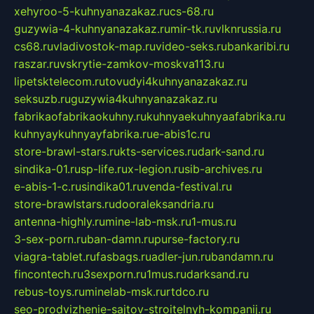
xehyroo-5-kuhnyanazakaz.ru
cs-68.ru
guzywia-4-kuhnyanazakaz.ru
mir-tk.ru
vlknrussia.ru
cs68.ru
vladivostok-map.ru
video-seks.ru
bankaribi.ru
raszar.ru
vskrytie-zamkov-moskva113.ru
lipetsktelecom.ru
tovudyi4kuhnyanazakaz.ru
seksuzb.ru
guzywia4kuhnyanazakaz.ru
fabrikaofabrikaokuhny.ru
kuhnyaekuhnyaafabrika.ru
kuhnyaykuhnyayfabrika.ru
e-abis1c.ru
store-brawl-stars.ru
kts-services.ru
dark-sand.ru
sindika-01.ru
sp-life.ru
x-legion.ru
sib-archives.ru
e-abis-1-c.ru
sindika01.ru
venda-festival.ru
store-brawlstars.ru
dooraleksandria.ru
antenna-highly.ru
mine-lab-msk.ru
1-mus.ru
3-sex-porn.ru
ban-damn.ru
purse-factory.ru
viagra-tablet.ru
fasbags.ru
adler-jun.ru
bandamn.ru
fincontech.ru
3sexporn.ru
1mus.ru
darksand.ru
rebus-toys.ru
minelab-msk.ru
rtdco.ru
seo-prodvizhenie-sajtov-stroitelnyh-kompanij.ru