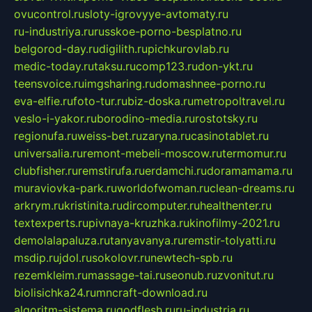
ovucontrol.ru
sloty-igrovyye-avtomaty.ru
ru-industriya.ru
russkoe-porno-besplatno.ru
belgorod-day.ru
digilith.ru
pichkurovlab.ru
medic-today.ru
taksu.ru
comp123.ru
don-ykt.ru
teensvoice.ru
imgsharing.ru
domashnee-porno.ru
eva-elfie.ru
foto-tur.ru
biz-doska.ru
metropoltravel.ru
veslo-i-yakor.ru
borodino-media.ru
rostotsky.ru
regionufa.ru
weiss-bet.ru
zaryna.ru
casinotablet.ru
universalia.ru
remont-mebeli-moscow.ru
termomur.ru
clubfisher.ru
remstirufa.ru
erdamchi.ru
doramamama.ru
muraviovka-park.ru
worldofwoman.ru
clean-dreams.ru
arkrym.ru
kristinita.ru
dircomputer.ru
healthenter.ru
textexperts.ru
pivnaya-kruzhka.ru
kinofilmy-2021.ru
demolalapaluza.ru
tanyavanya.ru
remstir-tolyatti.ru
msdip.ru
jdol.ru
sokolovr.ru
newtech-spb.ru
rezemkleim.ru
massage-tai.ru
seonub.ru
zvonitut.ru
biolisichka24.ru
mncraft-download.ru
algoritm-sistema.ru
godflesh.ru
ru-industria.ru