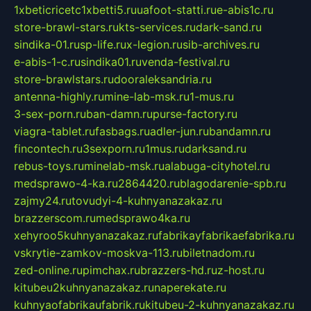
1xbeticricetc1xbetti5.ru
uafoot-statti.ru
e-abis1c.ru
store-brawl-stars.ru
kts-services.ru
dark-sand.ru
sindika-01.ru
sp-life.ru
x-legion.ru
sib-archives.ru
e-abis-1-c.ru
sindika01.ru
venda-festival.ru
store-brawlstars.ru
dooraleksandria.ru
antenna-highly.ru
mine-lab-msk.ru
1-mus.ru
3-sex-porn.ru
ban-damn.ru
purse-factory.ru
viagra-tablet.ru
fasbags.ru
adler-jun.ru
bandamn.ru
fincontech.ru
3sexporn.ru
1mus.ru
darksand.ru
rebus-toys.ru
minelab-msk.ru
alabuga-cityhotel.ru
medsprawo-4-ka.ru
2864420.ru
blagodarenie-spb.ru
zajmy24.ru
tovudyi-4-kuhnyanazakaz.ru
brazzerscom.ru
medsprawo4ka.ru
xehyroo5kuhnyanazakaz.ru
fabrikayfabrikaefabrika.ru
vskrytie-zamkov-moskva-113.ru
biletnadom.ru
zed-online.ru
pimchax.ru
brazzers-hd.ru
z-host.ru
kitubeu2kuhnyanazakaz.ru
naperekate.ru
kuhnyaofabrikaufabrik.ru
kitubeu-2-kuhnyanazakaz.ru