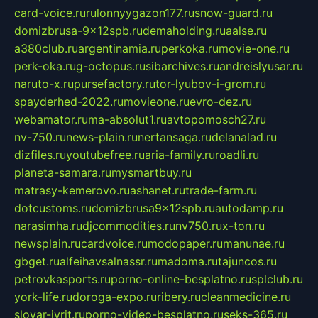
card-voice.ru
rulonnyygazon177.ru
snow-guard.ru
domizbrusa-9x12spb.ru
demaholding.ru
aalse.ru
a380club.ru
argentinamia.ru
perkoka.ru
movie-one.ru
perk-oka.ru
g-octopus.ru
sibarchives.ru
andreislyusar.ru
naruto-x.ru
pursefactory.ru
tor-lyubov-i-grom.ru
spayderhed-2022.ru
movieone.ru
evro-dez.ru
webamator.ru
ma-absolut1.ru
avtopomosch27.ru
nv-750.ru
news-plain.ru
nertansaga.ru
delanalad.ru
dizfiles.ru
youtubefree.ru
aria-family.ru
roadli.ru
planeta-samara.ru
mysmartbuy.ru
matrasy-kemerovo.ru
ashanet.ru
trade-farm.ru
dotcustoms.ru
domizbrusa9x12spb.ru
autodamp.ru
narasimha.ru
djcommodities.ru
nv750.ru
x-ton.ru
newsplain.ru
cardvoice.ru
modopaper.ru
manunae.ru
gbget.ru
alfeihavsalnassr.ru
madoma.ru
tajuncos.ru
petrovkasports.ru
porno-online-besplatno.ru
splclub.ru
york-life.ru
doroga-expo.ru
ribery.ru
cleanmedicine.ru
slovar-ivrit.ru
porno-video-besplatno.ru
seks-365.ru