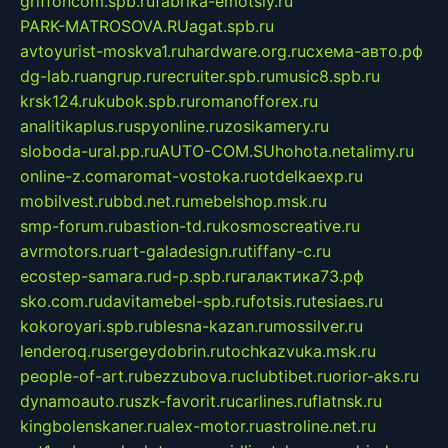
griffoncom.spb.ru
fabrika-emotsiy.ru
PARK-MATROSOVA.RU
agat.spb.ru
avtoyurist-moskva1.ru
hardware.org.ru
схема-авто.рф
dg-lab.ru
angrup.ru
recruiter.spb.ru
music8.spb.ru
krsk124.ru
kubok.spb.ru
romanofforex.ru
analitikaplus.ru
spyonline.ru
zosikamery.ru
sloboda-ural.pp.ru
AUTO-COM.SU
hohota.net
alimy.ru
online-z.com
aromat-vostoka.ru
otdelkaexp.ru
mobilvest.ru
bbd.net.ru
mebelshop.msk.ru
smp-forum.ru
bastion-td.ru
kosmoscreative.ru
avrmotors.ru
art-galadesign.ru
tiffany-c.ru
ecostep-samara.ru
d-p.spb.ru
галактика73.рф
sko.com.ru
davitamebel-spb.ru
fotsis.ru
tesiaes.ru
kokoroyari.spb.ru
blesna-kazan.ru
mossilver.ru
lenderoq.ru
sergeydobrin.ru
tochkazvuka.msk.ru
people-of-art.ru
bezzubova.ru
clubtibet.ru
orior-aks.ru
dynamoauto.ru
szk-favorit.ru
carlines.ru
flatnsk.ru
kingbolenskaner.ru
alex-motor.ru
astroline.net.ru