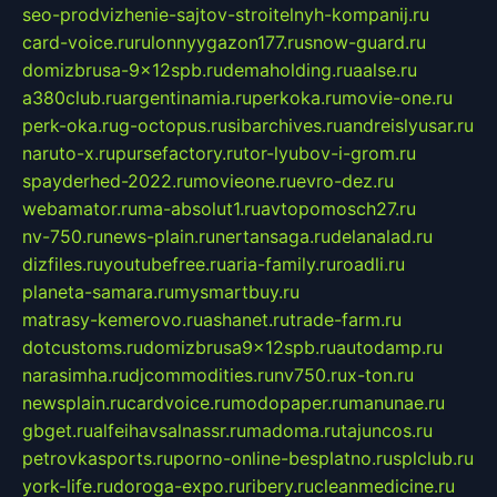
seo-prodvizhenie-sajtov-stroitelnyh-kompanij.ru
card-voice.ru
rulonnyygazon177.ru
snow-guard.ru
domizbrusa-9x12spb.ru
demaholding.ru
aalse.ru
a380club.ru
argentinamia.ru
perkoka.ru
movie-one.ru
perk-oka.ru
g-octopus.ru
sibarchives.ru
andreislyusar.ru
naruto-x.ru
pursefactory.ru
tor-lyubov-i-grom.ru
spayderhed-2022.ru
movieone.ru
evro-dez.ru
webamator.ru
ma-absolut1.ru
avtopomosch27.ru
nv-750.ru
news-plain.ru
nertansaga.ru
delanalad.ru
dizfiles.ru
youtubefree.ru
aria-family.ru
roadli.ru
planeta-samara.ru
mysmartbuy.ru
matrasy-kemerovo.ru
ashanet.ru
trade-farm.ru
dotcustoms.ru
domizbrusa9x12spb.ru
autodamp.ru
narasimha.ru
djcommodities.ru
nv750.ru
x-ton.ru
newsplain.ru
cardvoice.ru
modopaper.ru
manunae.ru
gbget.ru
alfeihavsalnassr.ru
madoma.ru
tajuncos.ru
petrovkasports.ru
porno-online-besplatno.ru
splclub.ru
york-life.ru
doroga-expo.ru
ribery.ru
cleanmedicine.ru