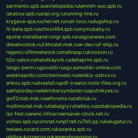
sarmiento.spb.su
extelopedia.ru
lammin-suo.spb.ru
iskatour.spb.ru
snpi.org.ru
running-line.ru
krygeva-spa.ru
chel.net.ru
rust-loco.ru
dugshop.ru
hl-beta.spb.ru
school494.spb.ru
mymubaby.ru
epoha-metalband.ru
ngr.spb.ru
rusgosnews.com
dieselvostok.ru
24hostel.msk.ru
w-dev.ru
f-ship.ru
regsmi.ru
filmnetwork.ru
malinasp.ru
kinosvin.ru
h2o-salon.ru
malutkayork.ru
deltaprim.spb.ru
tango-perm.ru
gooddir.ru
sgv.su
multiki-online.com
webkrasotki.com
cherinvest.ru
detskiy-ostrov.ru
ankou.spb.ru
alvesta1.ru
pdf-creator.ru
nix-files.org.ru
sakhatoday.ru
elektrikersymboler.ru
sputnikyes.ru
golf2club.msk.ru
aeforums.ru
zallclub.ru
multimodal.msk.ru
habaigry.ru
haikko.ru
sobakopedia.ru
isz-fest.ru
ewnc.info
screensaver-clock.net.ru
volnav.spb.ru
comnat.ru
npf.net.ru
7bit.pp.ru
kalugatur.ru
tesiaes.ru
card.com.ru
kazanka.spb.ru
gildiya-kuznecov.ru
kameryboavision.ru