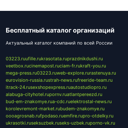
Бесплатный каталог организаций
Актуальный каталог компаний по всей России
03223.ru
ufille.ru
krasotata.ru
prazdnikdushi.ru
veetbox.ru
cinemapost.ru
ciam-fr.ru
kraft-you.ru
mega-press.ru
03223.ru
web-explore.ru
rastenuya.ru
eurovision-russia.ru
strah-news.ru
freeride-team.ru
itrack-24.ru
sexshopexpress.ru
autostudiopro.ru
alabuga-cityhotel.ru
pornv.ru
atlantpereezd.ru
bud-em-znakomye.ru
a-cdc.ru
elektrostal-news.ru
korolevremont-market.ru
budem-znakomye.ru
oooagrosnab.ru
fpodaso.ru
emfire.ru
pro-otdelky.ru
ukrasotki.ru
seksuzbek.ru
seks-uzbek.ru
porno-vk.ru