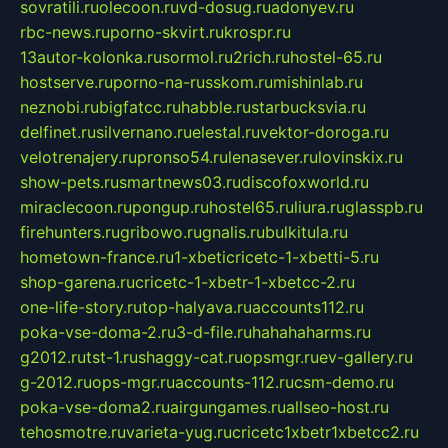
sovratili.ru
olecoon.ru
vd-dosug.ru
adonyev.ru
rbc-news.ru
porno-skvirt.ru
krospr.ru
13autor-kolonka.ru
sormol.ru
2rich.ru
hostel-65.ru
hostserve.ru
porno-na-russkom.ru
mishinlab.ru
neznobi.ru
bigfatcc.ru
habble.ru
starbucksvia.ru
delfinet.ru
silvernano.ru
elestal.ru
vektor-doroga.ru
velotrenajery.ru
pronso54.ru
lenasever.ru
lovinskix.ru
show-pets.ru
smartnews03.ru
discofoxworld.ru
miraclecoon.ru
pongup.ru
hostel65.ru
liura.ru
glasspb.ru
firehunters.ru
gribowo.ru
gnalis.ru
bulkitula.ru
hometown-france.ru
1-xbeticricetc-1-xbetti-5.ru
shop-garena.ru
cricetc-1-xbetr-1-xbetcc-2.ru
one-life-story.ru
top-halyava.ru
accounts112.ru
poka-vse-doma-2.ru
3-d-file.ru
hahahaharms.ru
g2012.ru
tst-1.ru
shaggy-cat.ru
opsmgr.ru
ev-gallery.ru
g-2012.ru
ops-mgr.ru
accounts-112.ru
csm-demo.ru
poka-vse-doma2.ru
airgungames.ru
allseo-host.ru
tehosmotre.ru
varieta-yug.ru
cricetc1xbetr1xbetcc2.ru