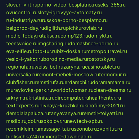
slovar-ivrit.ru
porno-video-besplatno.ru
seks-365.ru
ovucontrol.ru
sloty-igrovyye-avtomaty.ru
ru-industriya.ru
russkoe-porno-besplatno.ru
belgorod-day.ru
digilith.ru
pichkurovlab.ru
medic-today.ru
taksu.ru
comp123.ru
don-ykt.ru
teensvoice.ru
imgsharing.ru
domashnee-porno.ru
eva-elfie.ru
foto-tur.ru
biz-doska.ru
metropoltravel.ru
veslo-i-yakor.ru
borodino-media.ru
rostotsky.ru
regionufa.ru
weiss-bet.ru
zaryna.ru
casinotablet.ru
universalia.ru
remont-mebeli-moscow.ru
termomur.ru
clubfisher.ru
remstirufa.ru
erdamchi.ru
doramamama.ru
muraviovka-park.ru
worldofwoman.ru
clean-dreams.ru
arkrym.ru
kristinita.ru
dircomputer.ru
healthenter.ru
textexperts.ru
pivnaya-kruzhka.ru
kinofilmy-2021.ru
demolalapaluza.ru
tanyavanya.ru
remstir-tolyatti.ru
msdip.ru
jdol.ru
sokolovr.ru
newtech-spb.ru
rezemkleim.ru
massage-tai.ru
seonub.ru
zvonitut.ru
biolisichka24.ru
mncraft-download.ru