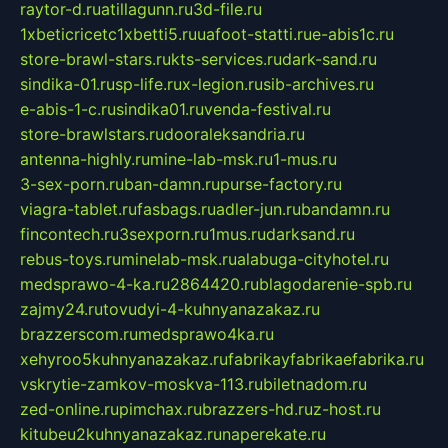
raytor-d.ru
atillagunn.ru
3d-file.ru
1xbeticricetc1xbetti5.ru
uafoot-statti.ru
e-abis1c.ru
store-brawl-stars.ru
kts-services.ru
dark-sand.ru
sindika-01.ru
sp-life.ru
x-legion.ru
sib-archives.ru
e-abis-1-c.ru
sindika01.ru
venda-festival.ru
store-brawlstars.ru
dooraleksandria.ru
antenna-highly.ru
mine-lab-msk.ru
1-mus.ru
3-sex-porn.ru
ban-damn.ru
purse-factory.ru
viagra-tablet.ru
fasbags.ru
adler-jun.ru
bandamn.ru
fincontech.ru
3sexporn.ru
1mus.ru
darksand.ru
rebus-toys.ru
minelab-msk.ru
alabuga-cityhotel.ru
medsprawo-4-ka.ru
2864420.ru
blagodarenie-spb.ru
zajmy24.ru
tovudyi-4-kuhnyanazakaz.ru
brazzerscom.ru
medsprawo4ka.ru
xehyroo5kuhnyanazakaz.ru
fabrikayfabrikaefabrika.ru
vskrytie-zamkov-moskva-113.ru
biletnadom.ru
zed-online.ru
pimchax.ru
brazzers-hd.ru
z-host.ru
kitubeu2kuhnyanazakaz.ru
naperekate.ru