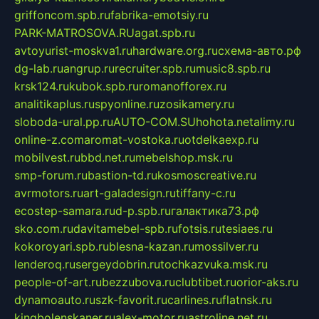
griffoncom.spb.ru
fabrika-emotsiy.ru
PARK-MATROSOVA.RU
agat.spb.ru
avtoyurist-moskva1.ru
hardware.org.ru
схема-авто.рф
dg-lab.ru
angrup.ru
recruiter.spb.ru
music8.spb.ru
krsk124.ru
kubok.spb.ru
romanofforex.ru
analitikaplus.ru
spyonline.ru
zosikamery.ru
sloboda-ural.pp.ru
AUTO-COM.SU
hohota.net
alimy.ru
online-z.com
aromat-vostoka.ru
otdelkaexp.ru
mobilvest.ru
bbd.net.ru
mebelshop.msk.ru
smp-forum.ru
bastion-td.ru
kosmoscreative.ru
avrmotors.ru
art-galadesign.ru
tiffany-c.ru
ecostep-samara.ru
d-p.spb.ru
галактика73.рф
sko.com.ru
davitamebel-spb.ru
fotsis.ru
tesiaes.ru
kokoroyari.spb.ru
blesna-kazan.ru
mossilver.ru
lenderoq.ru
sergeydobrin.ru
tochkazvuka.msk.ru
people-of-art.ru
bezzubova.ru
clubtibet.ru
orior-aks.ru
dynamoauto.ru
szk-favorit.ru
carlines.ru
flatnsk.ru
kingbolenskaner.ru
alex-motor.ru
astroline.net.ru