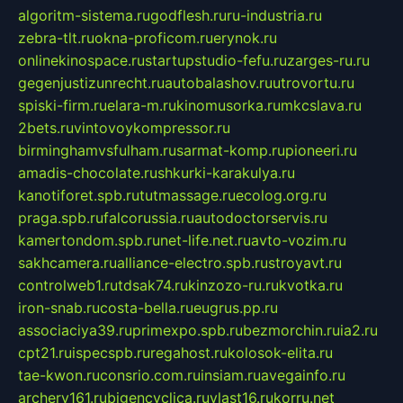
algoritm-sistema.ru
godflesh.ru
ru-industria.ru
zebra-tlt.ru
okna-proficom.ru
erynok.ru
onlinekinospace.ru
startupstudio-fefu.ru
zarges-ru.ru
gegenjustizunrecht.ru
autobalashov.ru
utrovortu.ru
spiski-firm.ru
elara-m.ru
kinomusorka.ru
mkcslava.ru
2bets.ru
vintovoykompressor.ru
birminghamvsfulham.ru
sarmat-komp.ru
pioneeri.ru
amadis-chocolate.ru
shkurki-karakulya.ru
kanotiforet.spb.ru
tutmassage.ru
ecolog.org.ru
praga.spb.ru
falcorussia.ru
autodoctorservis.ru
kamertondom.spb.ru
net-life.net.ru
avto-vozim.ru
sakhcamera.ru
alliance-electro.spb.ru
stroyavt.ru
controlweb1.ru
tdsak74.ru
kinzozo-ru.ru
kvotka.ru
iron-snab.ru
costa-bella.ru
eugrus.pp.ru
associaciya39.ru
primexpo.spb.ru
bezmorchin.ru
ia2.ru
cpt21.ru
ispecspb.ru
regahost.ru
kolosok-elita.ru
tae-kwon.ru
consrio.com.ru
insiam.ru
avegainfo.ru
archery161.ru
bigencyclica.ru
vlast16.ru
korru.net