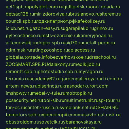
act1.spb.ru
polyglot.com.ru
gidlipetsk.ru
ooo-driada.ru
detsad125.ru
mir-zdoroviya.ru
bruslanovo.ru
siterem.ru
council.spb.ru
лодкипатриот.рф
kafekolizey.ru
iclub.net.ru
gazon-easy.ru
sugarepilekb.ru
grinox.ru
pylesostineco.ru
msts-ozarenie.ru
kameryjooan.ru
artemovskij.ru
dopler.spb.ru
aid70.ru
metall-perm.ru
ndm.msk.ru
ratingzooshop.ru
apiaccess.ru
globalautotrade.info
bezverhovskoe.ru
drsschool.ru
ZOOSMART.SPB.RU
dalakony.ru
medikijob.ru
remontt.spb.ru
photostudia.spb.ru
myragon.ru
terramia.ru
academy62.ru
gardengallereya.ru
rti.com.ru
artem-news.ru
biserinca.ru
krasnodarkurort.com
imshowtv.ru
mebel-v-tule.ru
mobtopik.ru
pcsecurity.net.ru
tool-sib.ru
multimetrunit.ru
sp-tour.ru
fan-cs.ru
santeh-russia.ru
symbian9.net.ru
DSHAIR.RU
tmmotors.spb.ru
xjocuricopii.com
musavtomat.msk.ru
obustrojdom.ru
sovetcik.ru
ybaranovskaya.ru