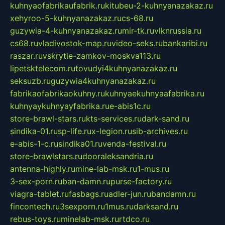
kuhnyaofabrikaufabrik.ru
kitubeu-2-kuhnyanazakaz.ru
xehyroo-5-kuhnyanazakaz.ru
cs-68.ru
guzywia-4-kuhnyanazakaz.ru
mir-tk.ru
vlknrussia.ru
cs68.ru
vladivostok-map.ru
video-seks.ru
bankaribi.ru
raszar.ru
vskrytie-zamkov-moskva113.ru
lipetsktelecom.ru
tovudyi4kuhnyanazakaz.ru
seksuzb.ru
guzywia4kuhnyanazakaz.ru
fabrikaofabrikaokuhny.ru
kuhnyaekuhnyaafabrika.ru
kuhnyaykuhnyayfabrika.ru
e-abis1c.ru
store-brawl-stars.ru
kts-services.ru
dark-sand.ru
sindika-01.ru
sp-life.ru
x-legion.ru
sib-archives.ru
e-abis-1-c.ru
sindika01.ru
venda-festival.ru
store-brawlstars.ru
dooraleksandria.ru
antenna-highly.ru
mine-lab-msk.ru
1-mus.ru
3-sex-porn.ru
ban-damn.ru
purse-factory.ru
viagra-tablet.ru
fasbags.ru
adler-jun.ru
bandamn.ru
fincontech.ru
3sexporn.ru
1mus.ru
darksand.ru
rebus-toys.ru
minelab-msk.ru
rtdco.ru