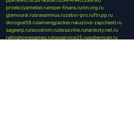
ppknews.ru
cult-alshei.ru
JAPANRUSSIA.RU
proekciyamebel.ru
imper-finans.ru
rim.org.ru
glamourai.ru
brassminus.ru
zabor-pro.ru
ftn.pp.ru
dorogoe58.ru
laimengpacker.ru
kuzova-zapchasti.ru
sageerp.ru
taxodrom.ru
dsrazvitie.ru
hardcity.net.ru
ratinghomegames.ru
topservice25.ru
gubernyan.ru
gtglasslined.ru
ii4.ru
tssport.spb.ru
andorra24.com
blackwallstreet.ru
oboimos.ru
optim-doors.com.ru
ikuch.ru
nycr.org.ru
npa21.ru
vremya-ch.spb.ru
desert000.ru
ivtorgi.ru
ifiori.ru
catalog-statei.ru
dcv.org.ru
spetsmaster174.ru
ipkameryhiseeu.ru
dum26.ru
ruspol.spb.ru
fr-opendp.ru
kam-solnyshko.ru
cheyenne-arapaho.ru
sevzapmetal.spb.ru
ted-lapidus.spb.ru
parasite-eliminator.ru
sigma-complete.ru
modernworld.ru
dama-moda.ru
eholot-group.ru
sk-nvkz.ru
DRONGOLD.RU
democratia2.ru
i-farmer.ru
mass-sport.org
jablonex.spb.ru
bookmess.ru
linkword.ru