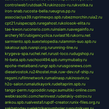
controlweb1.ru
tdsak74.ru
kinzozo-ru.ru
kvotka.ru
iron-snab.ru
costa-bella.ru
eugrus.pp.ru
associaciya39.ru
primexpo.spb.ru
bezmorchin.ru
ia2.ru
cpt21.ru
ispecspb.ru
regahost.ru
kolosok-elita.ru
tae-kwon.ru
consrio.com.ru
insiam.ru
avegainfo.ru
archery161.ru
bigencyclica.ru
vlast16.ru
korru.net
sarmiento.spb.su
extelopedia.ru
lammin-suo.spb.ru
iskatour.spb.ru
snpi.org.ru
running-line.ru
krygeva-spa.ru
chel.net.ru
rust-loco.ru
dugshop.ru
hl-beta.spb.ru
school494.spb.ru
mymubaby.ru
epoha-metalband.ru
ngr.spb.ru
rusgosnews.com
dieselvostok.ru
24hostel.msk.ru
w-dev.ru
f-ship.ru
regsmi.ru
filmnetwork.ru
malinasp.ru
kinosvin.ru
h2o-salon.ru
malutkayork.ru
deltaprim.spb.ru
tango-perm.ru
gooddir.ru
sgv.su
multiki-online.com
webkrasotki.com
cherinvest.ru
detskiy-ostrov.ru
ankou.spb.ru
alvesta1.ru
pdf-creator.ru
nix-files.org.ru
sakhatoday.ru
elektrikersymboler.ru
sputnikyes.ru