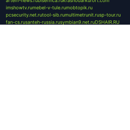
artem-news.ru
biserinca.ru
krasnodarkurort.com
imshowtv.ru
mebel-v-tule.ru
mobtopik.ru
pcsecurity.net.ru
tool-sib.ru
multimetrunit.ru
sp-tour.ru
fan-cs.ru
santeh-russia.ru
symbian9.net.ru
DSHAIR.RU
tmmotors.spb.ru
xjocuricopii.com
musavtomat.msk.ru
obustrojdom.ru
sovetcik.ru
ybaranovskaya.ru
ppknews.ru
cult-alshei.ru
JAPANRUSSIA.RU
proekciyamebel.ru
imper-finans.ru
rim.org.ru
glamourai.ru
brassminus.ru
zabor-pro.ru
ftn.pp.ru
dorogoe58.ru
laimengpacker.ru
kuzova-zapchasti.ru
sageerp.ru
taxodrom.ru
dsrazvitie.ru
hardcity.net.ru
ratinghomegames.ru
topservice25.ru
gubernyan.ru
gtglasslined.ru
ii4.ru
tssport.spb.ru
andorra24.com
blackwallstreet.ru
oboimos.ru
optim-doors.com.ru
ikuch.ru
nycr.org.ru
npa21.ru
vremya-ch.spb.ru
desert000.ru
ivtorgi.ru
ifiori.ru
catalog-statei.ru
dcv.org.ru
spetsmaster174.ru
ipkameryhiseeu.ru
dum26.ru
ruspol.spb.ru
fr-opendp.ru
kam-solnyshko.ru