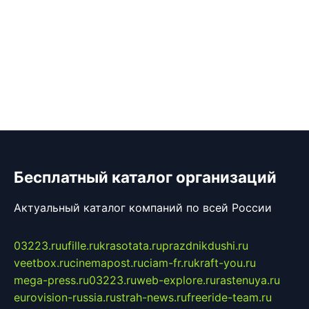
Бесплатный каталог организаций
Актуальный каталог компаний по всей России
03223.ru
ufille.ru
krasotata.ru
prazdnikdushi.ru
veetbox.ru
cinemapost.ru
ciam-fr.ru
kraft-you.ru
mega-press.ru
03223.ru
web-explore.ru
rastenuya.ru
eurovision-russia.ru
strah-news.ru
freeride-team.ru