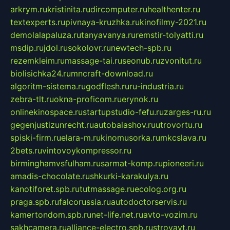
arkrym.ru
kristinita.ru
dircomputer.ru
healthenter.ru
textexperts.ru
pivnaya-kruzhka.ru
kinofilmy-2021.ru
demolalapaluza.ru
tanyavanya.ru
remstir-tolyatti.ru
msdip.ru
jdol.ru
sokolovr.ru
newtech-spb.ru
rezemkleim.ru
massage-tai.ru
seonub.ru
zvonitut.ru
biolisichka24.ru
mncraft-download.ru
algoritm-sistema.ru
godflesh.ru
ru-industria.ru
zebra-tlt.ru
okna-proficom.ru
erynok.ru
onlinekinospace.ru
startupstudio-fefu.ru
zarges-ru.ru
gegenjustizunrecht.ru
autobalashov.ru
utrovortu.ru
spiski-firm.ru
elara-m.ru
kinomusorka.ru
mkcslava.ru
2bets.ru
vintovoykompressor.ru
birminghamvsfulham.ru
sarmat-komp.ru
pioneeri.ru
amadis-chocolate.ru
shkurki-karakulya.ru
kanotiforet.spb.ru
tutmassage.ru
ecolog.org.ru
praga.spb.ru
falcorussia.ru
autodoctorservis.ru
kamertondom.spb.ru
net-life.net.ru
avto-vozim.ru
sakhcamera.ru
alliance-electro.spb.ru
stroyavt.ru