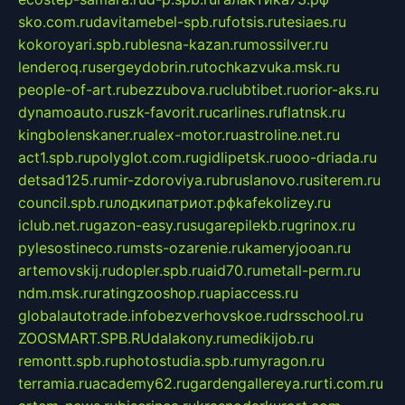
sko.com.ru
davitamebel-spb.ru
fotsis.ru
tesiaes.ru
kokoroyari.spb.ru
blesna-kazan.ru
mossilver.ru
lenderoq.ru
sergeydobrin.ru
tochkazvuka.msk.ru
people-of-art.ru
bezzubova.ru
clubtibet.ru
orior-aks.ru
dynamoauto.ru
szk-favorit.ru
carlines.ru
flatnsk.ru
kingbolenskaner.ru
alex-motor.ru
astroline.net.ru
act1.spb.ru
polyglot.com.ru
gidlipetsk.ru
ooo-driada.ru
detsad125.ru
mir-zdoroviya.ru
bruslanovo.ru
siterem.ru
council.spb.ru
лодкипатриот.рф
kafekolizey.ru
iclub.net.ru
gazon-easy.ru
sugarepilekb.ru
grinox.ru
pylesostineco.ru
msts-ozarenie.ru
kameryjooan.ru
artemovskij.ru
dopler.spb.ru
aid70.ru
metall-perm.ru
ndm.msk.ru
ratingzooshop.ru
apiaccess.ru
globalautotrade.info
bezverhovskoe.ru
drsschool.ru
ZOOSMART.SPB.RU
dalakony.ru
medikijob.ru
remontt.spb.ru
photostudia.spb.ru
myragon.ru
terramia.ru
academy62.ru
gardengallereya.ru
rti.com.ru