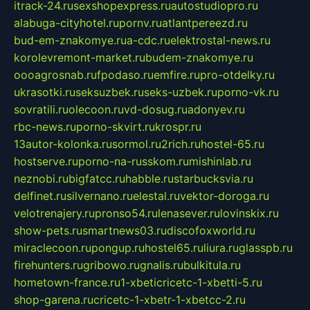
itrack-24.ru
sexshopexpress.ru
autostudiopro.ru
alabuga-cityhotel.ru
pornv.ru
atlantpereezd.ru
bud-em-znakomye.ru
a-cdc.ru
elektrostal-news.ru
korolevremont-market.ru
budem-znakomye.ru
oooagrosnab.ru
fpodaso.ru
emfire.ru
pro-otdelky.ru
ukrasotki.ru
seksuzbek.ru
seks-uzbek.ru
porno-vk.ru
sovratili.ru
olecoon.ru
vd-dosug.ru
adonyev.ru
rbc-news.ru
porno-skvirt.ru
krospr.ru
13autor-kolonka.ru
sormol.ru
2rich.ru
hostel-65.ru
hostserve.ru
porno-na-russkom.ru
mishinlab.ru
neznobi.ru
bigfatcc.ru
habble.ru
starbucksvia.ru
delfinet.ru
silvernano.ru
elestal.ru
vektor-doroga.ru
velotrenajery.ru
pronso54.ru
lenasever.ru
lovinskix.ru
show-pets.ru
smartnews03.ru
discofoxworld.ru
miraclecoon.ru
pongup.ru
hostel65.ru
liura.ru
glasspb.ru
firehunters.ru
gribowo.ru
gnalis.ru
bulkitula.ru
hometown-france.ru
1-xbeticricetc-1-xbetti-5.ru
shop-garena.ru
cricetc-1-xbetr-1-xbetcc-2.ru