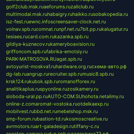
golf2club.msk.ru
aeforums.ru
zallclub.ru
multimodal.msk.ru
habaigry.ru
haikko.ru
sobakopedia.ru
isz-fest.ru
ewnc.info
screensaver-clock.net.ru
volnav.spb.ru
comnat.ru
npf.net.ru
7bit.pp.ru
kalugatur.ru
tesiaes.ru
card.com.ru
kazanka.spb.ru
gildiya-kuznecov.ru
kameryboavision.ru
griffoncom.spb.ru
fabrika-emotsiy.ru
PARK-MATROSOVA.RU
agat.spb.ru
avtoyurist-moskva1.ru
hardware.org.ru
схема-авто.рф
dg-lab.ru
angrup.ru
recruiter.spb.ru
music8.spb.ru
krsk124.ru
kubok.spb.ru
romanofforex.ru
analitikaplus.ru
spyonline.ru
zosikamery.ru
sloboda-ural.pp.ru
AUTO-COM.SU
hohota.net
alimy.ru
online-z.com
aromat-vostoka.ru
otdelkaexp.ru
mobilvest.ru
bbd.net.ru
mebelshop.msk.ru
smp-forum.ru
bastion-td.ru
kosmoscreative.ru
avrmotors.ru
art-galadesign.ru
tiffany-c.ru
ecostep-samara.ru
d-p.spb.ru
галактика73.рф