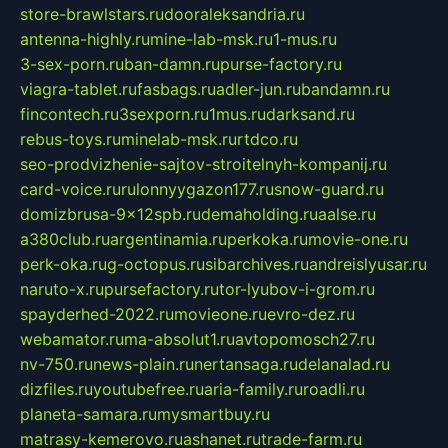
store-brawlstars.ru
dooraleksandria.ru
antenna-highly.ru
mine-lab-msk.ru
1-mus.ru
3-sex-porn.ru
ban-damn.ru
purse-factory.ru
viagra-tablet.ru
fasbags.ru
adler-jun.ru
bandamn.ru
fincontech.ru
3sexporn.ru
1mus.ru
darksand.ru
rebus-toys.ru
minelab-msk.ru
rtdco.ru
seo-prodvizhenie-sajtov-stroitelnyh-kompanij.ru
card-voice.ru
rulonnyygazon177.ru
snow-guard.ru
domizbrusa-9x12spb.ru
demaholding.ru
aalse.ru
a380club.ru
argentinamia.ru
perkoka.ru
movie-one.ru
perk-oka.ru
g-octopus.ru
sibarchives.ru
andreislyusar.ru
naruto-x.ru
pursefactory.ru
tor-lyubov-i-grom.ru
spayderhed-2022.ru
movieone.ru
evro-dez.ru
webamator.ru
ma-absolut1.ru
avtopomosch27.ru
nv-750.ru
news-plain.ru
nertansaga.ru
delanalad.ru
dizfiles.ru
youtubefree.ru
aria-family.ru
roadli.ru
planeta-samara.ru
mysmartbuy.ru
matrasy-kemerovo.ru
ashanet.ru
trade-farm.ru