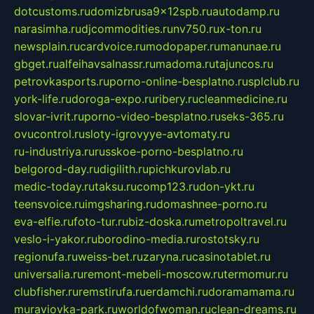
dotcustoms.ru
domizbrusa9x12spb.ru
autodamp.ru
narasimha.ru
djcommodities.ru
nv750.ru
x-ton.ru
newsplain.ru
cardvoice.ru
modopaper.ru
manunae.ru
gbget.ru
alfeihavsalnassr.ru
madoma.ru
tajuncos.ru
petrovkasports.ru
porno-online-besplatno.ru
splclub.ru
york-life.ru
doroga-expo.ru
ribery.ru
cleanmedicine.ru
slovar-ivrit.ru
porno-video-besplatno.ru
seks-365.ru
ovucontrol.ru
sloty-igrovyye-avtomaty.ru
ru-industriya.ru
russkoe-porno-besplatno.ru
belgorod-day.ru
digilith.ru
pichkurovlab.ru
medic-today.ru
taksu.ru
comp123.ru
don-ykt.ru
teensvoice.ru
imgsharing.ru
domashnee-porno.ru
eva-elfie.ru
foto-tur.ru
biz-doska.ru
metropoltravel.ru
veslo-i-yakor.ru
borodino-media.ru
rostotsky.ru
regionufa.ru
weiss-bet.ru
zaryna.ru
casinotablet.ru
universalia.ru
remont-mebeli-moscow.ru
termomur.ru
clubfisher.ru
remstirufa.ru
erdamchi.ru
doramamama.ru
muraviovka-park.ru
worldofwoman.ru
clean-dreams.ru