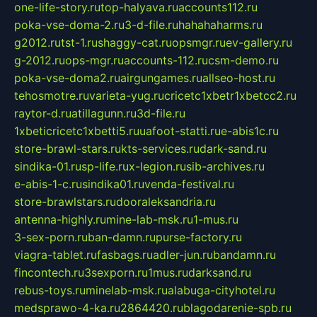
one-life-story.ru
top-halyava.ru
accounts112.ru
poka-vse-doma-2.ru
3-d-file.ru
hahahaharms.ru
g2012.ru
tst-1.ru
shaggy-cat.ru
opsmgr.ru
ev-gallery.ru
g-2012.ru
ops-mgr.ru
accounts-112.ru
csm-demo.ru
poka-vse-doma2.ru
airgungames.ru
allseo-host.ru
tehosmotre.ru
varieta-yug.ru
cricetc1xbetr1xbetcc2.ru
raytor-d.ru
atillagunn.ru
3d-file.ru
1xbeticricetc1xbetti5.ru
uafoot-statti.ru
e-abis1c.ru
store-brawl-stars.ru
kts-services.ru
dark-sand.ru
sindika-01.ru
sp-life.ru
x-legion.ru
sib-archives.ru
e-abis-1-c.ru
sindika01.ru
venda-festival.ru
store-brawlstars.ru
dooraleksandria.ru
antenna-highly.ru
mine-lab-msk.ru
1-mus.ru
3-sex-porn.ru
ban-damn.ru
purse-factory.ru
viagra-tablet.ru
fasbags.ru
adler-jun.ru
bandamn.ru
fincontech.ru
3sexporn.ru
1mus.ru
darksand.ru
rebus-toys.ru
minelab-msk.ru
alabuga-cityhotel.ru
medsprawo-4-ka.ru
2864420.ru
blagodarenie-spb.ru