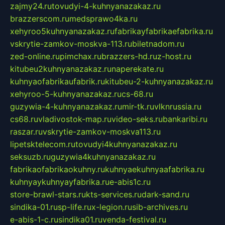
zajmy24.ru
tovudyi-4-kuhnyanazakaz.ru
brazzerscom.ru
medsprawo4ka.ru
xehyroo5kuhnyanazakaz.ru
fabrikayfabrikaefabrika.ru
vskrytie-zamkov-moskva-113.ru
biletnadom.ru
zed-online.ru
pimchax.ru
brazzers-hd.ru
z-host.ru
kitubeu2kuhnyanazakaz.ru
naperekate.ru
kuhnyaofabrikaufabrik.ru
kitubeu-2-kuhnyanazakaz.ru
xehyroo-5-kuhnyanazakaz.ru
cs-68.ru
guzywia-4-kuhnyanazakaz.ru
mir-tk.ru
vlknrussia.ru
cs68.ru
vladivostok-map.ru
video-seks.ru
bankaribi.ru
raszar.ru
vskrytie-zamkov-moskva113.ru
lipetsktelecom.ru
tovudyi4kuhnyanazakaz.ru
seksuzb.ru
guzywia4kuhnyanazakaz.ru
fabrikaofabrikaokuhny.ru
kuhnyaekuhnyaafabrika.ru
kuhnyaykuhnyayfabrika.ru
e-abis1c.ru
store-brawl-stars.ru
kts-services.ru
dark-sand.ru
sindika-01.ru
sp-life.ru
x-legion.ru
sib-archives.ru
e-abis-1-c.ru
sindika01.ru
venda-festival.ru