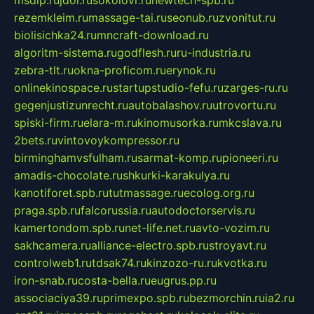
msdip.ru
jdol.ru
sokolovr.ru
newtech-spb.ru
rezemkleim.ru
massage-tai.ru
seonub.ru
zvonitut.ru
biolisichka24.ru
mncraft-download.ru
algoritm-sistema.ru
godflesh.ru
ru-industria.ru
zebra-tlt.ru
okna-proficom.ru
erynok.ru
onlinekinospace.ru
startupstudio-fefu.ru
zarges-ru.ru
gegenjustizunrecht.ru
autobalashov.ru
utrovortu.ru
spiski-firm.ru
elara-m.ru
kinomusorka.ru
mkcslava.ru
2bets.ru
vintovoykompressor.ru
birminghamvsfulham.ru
sarmat-komp.ru
pioneeri.ru
amadis-chocolate.ru
shkurki-karakulya.ru
kanotiforet.spb.ru
tutmassage.ru
ecolog.org.ru
praga.spb.ru
falcorussia.ru
autodoctorservis.ru
kamertondom.spb.ru
net-life.net.ru
avto-vozim.ru
sakhcamera.ru
alliance-electro.spb.ru
stroyavt.ru
controlweb1.ru
tdsak74.ru
kinzozo-ru.ru
kvotka.ru
iron-snab.ru
costa-bella.ru
eugrus.pp.ru
associaciya39.ru
primexpo.spb.ru
bezmorchin.ru
ia2.ru