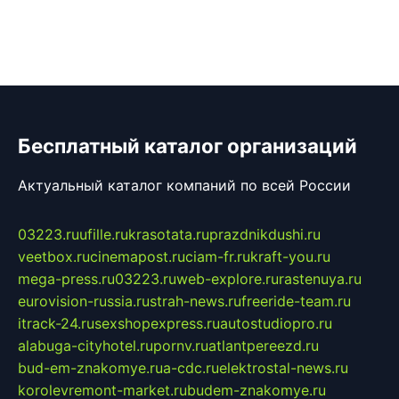
Бесплатный каталог организаций
Актуальный каталог компаний по всей России
03223.ru
ufille.ru
krasotata.ru
prazdnikdushi.ru
veetbox.ru
cinemapost.ru
ciam-fr.ru
kraft-you.ru
mega-press.ru
03223.ru
web-explore.ru
rastenuya.ru
eurovision-russia.ru
strah-news.ru
freeride-team.ru
itrack-24.ru
sexshopexpress.ru
autostudiopro.ru
alabuga-cityhotel.ru
pornv.ru
atlantpereezd.ru
bud-em-znakomye.ru
a-cdc.ru
elektrostal-news.ru
korolevremont-market.ru
budem-znakomye.ru