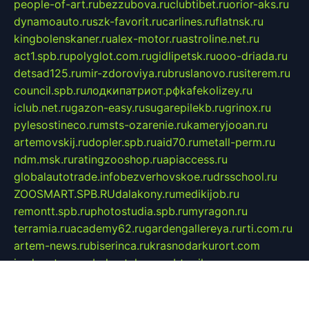
people-of-art.ru
bezzubova.ru
clubtibet.ru
orior-aks.ru
dynamoauto.ru
szk-favorit.ru
carlines.ru
flatnsk.ru
kingbolenskaner.ru
alex-motor.ru
astroline.net.ru
act1.spb.ru
polyglot.com.ru
gidlipetsk.ru
ooo-driada.ru
detsad125.ru
mir-zdoroviya.ru
bruslanovo.ru
siterem.ru
council.spb.ru
лодкипатриот.рф
kafekolizey.ru
iclub.net.ru
gazon-easy.ru
sugarepilekb.ru
grinox.ru
pylesostineco.ru
msts-ozarenie.ru
kameryjooan.ru
artemovskij.ru
dopler.spb.ru
aid70.ru
metall-perm.ru
ndm.msk.ru
ratingzooshop.ru
apiaccess.ru
globalautotrade.info
bezverhovskoe.ru
drsschool.ru
ZOOSMART.SPB.RU
dalakony.ru
medikijob.ru
remontt.spb.ru
photostudia.spb.ru
myragon.ru
terramia.ru
academy62.ru
gardengallereya.ru
rti.com.ru
artem-news.ru
biserinca.ru
krasnodarkurort.com
imshowtv.ru
mebel-v-tule.ru
mobtopik.ru
pcsecurity.net.ru
tool-sib.ru
multimetrunit.ru
sp-tour.ru
fan-cs.ru
santeh-russia.ru
symbian9.net.ru
DSHAIR.RU