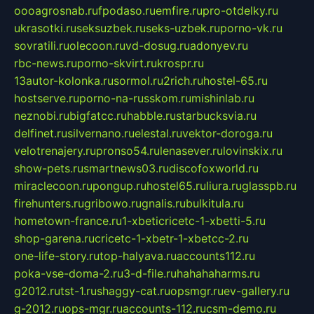
oooagrosnab.ru
fpodaso.ru
emfire.ru
pro-otdelky.ru
ukrasotki.ru
seksuzbek.ru
seks-uzbek.ru
porno-vk.ru
sovratili.ru
olecoon.ru
vd-dosug.ru
adonyev.ru
rbc-news.ru
porno-skvirt.ru
krospr.ru
13autor-kolonka.ru
sormol.ru
2rich.ru
hostel-65.ru
hostserve.ru
porno-na-russkom.ru
mishinlab.ru
neznobi.ru
bigfatcc.ru
habble.ru
starbucksvia.ru
delfinet.ru
silvernano.ru
elestal.ru
vektor-doroga.ru
velotrenajery.ru
pronso54.ru
lenasever.ru
lovinskix.ru
show-pets.ru
smartnews03.ru
discofoxworld.ru
miraclecoon.ru
pongup.ru
hostel65.ru
liura.ru
glasspb.ru
firehunters.ru
gribowo.ru
gnalis.ru
bulkitula.ru
hometown-france.ru
1-xbeticricetc-1-xbetti-5.ru
shop-garena.ru
cricetc-1-xbetr-1-xbetcc-2.ru
one-life-story.ru
top-halyava.ru
accounts112.ru
poka-vse-doma-2.ru
3-d-file.ru
hahahaharms.ru
g2012.ru
tst-1.ru
shaggy-cat.ru
opsmgr.ru
ev-gallery.ru
g-2012.ru
ops-mgr.ru
accounts-112.ru
csm-demo.ru