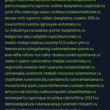
petrovkasports.ru
porno-online-besplatno.ru
splclub.ru
york-life.ru
doroga-expo.ru
ribery.ru
cleanmedicine.ru
slovar-ivrit.ru
porno-video-besplatno.ru
seks-365.ru
ovucontrol.ru
sloty-igrovyye-avtomaty.ru
ru-industriya.ru
russkoe-porno-besplatno.ru
belgorod-day.ru
digilith.ru
pichkurovlab.ru
medic-today.ru
taksu.ru
comp123.ru
don-ykt.ru
teensvoice.ru
imgsharing.ru
domashnee-porno.ru
eva-elfie.ru
foto-tur.ru
biz-doska.ru
metropoltravel.ru
veslo-i-yakor.ru
borodino-media.ru
rostotsky.ru
regionufa.ru
weiss-bet.ru
zaryna.ru
casinotablet.ru
universalia.ru
remont-mebeli-moscow.ru
termomur.ru
clubfisher.ru
remstirufa.ru
erdamchi.ru
doramamama.ru
muraviovka-park.ru
worldofwoman.ru
clean-dreams.ru
arkrym.ru
kristinita.ru
dircomputer.ru
healthenter.ru
textexperts.ru
pivnaya-kruzhka.ru
kinofilmy-2021.ru
demolalapaluza.ru
tanyavanya.ru
remstir-tolyatti.ru