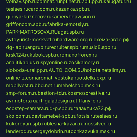
volnav.spb.ru
comnat.ru
npf.net.ru
7bit.pp.ru
kalugatur.ru
tesiaes.ru
card.com.ru
kazanka.spb.ru
gildiya-kuznecov.ru
kameryboavision.ru
griffoncom.spb.ru
fabrika-emotsiy.ru
PARK-MATROSOVA.RU
agat.spb.ru
avtoyurist-moskva1.ru
hardware.org.ru
схема-авто.рф
dg-lab.ru
angrup.ru
recruiter.spb.ru
music8.spb.ru
krsk124.ru
kubok.spb.ru
romanofforex.ru
analitikaplus.ru
spyonline.ru
zosikamery.ru
sloboda-ural.pp.ru
AUTO-COM.SU
hohota.net
alimy.ru
online-z.com
aromat-vostoka.ru
otdelkaexp.ru
mobilvest.ru
bbd.net.ru
mebelshop.msk.ru
smp-forum.ru
bastion-td.ru
kosmoscreative.ru
avrmotors.ru
art-galadesign.ru
tiffany-c.ru
ecostep-samara.ru
d-p.spb.ru
галактика73.рф
sko.com.ru
davitamebel-spb.ru
fotsis.ru
tesiaes.ru
kokoroyari.spb.ru
blesna-kazan.ru
mossilver.ru
lenderoq.ru
sergeydobrin.ru
tochkazvuka.msk.ru