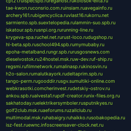
cpt21.ru
ispecspb.ru
regahost.ru
kolosok-elita.ru
tae-kwon.ru
consrio.com.ru
insiam.ru
avegainfo.ru
archery161.ru
bigencyclica.ru
vlast16.ru
korru.net
sarmiento.spb.su
extelopedia.ru
lammin-suo.spb.ru
iskatour.spb.ru
snpi.org.ru
running-line.ru
krygeva-spa.ru
chel.net.ru
rust-loco.ru
dugshop.ru
hl-beta.spb.ru
school494.spb.ru
mymubaby.ru
epoha-metalband.ru
ngr.spb.ru
rusgosnews.com
dieselvostok.ru
24hostel.msk.ru
w-dev.ru
f-ship.ru
regsmi.ru
filmnetwork.ru
malinasp.ru
kinosvin.ru
h2o-salon.ru
malutkayork.ru
deltaprim.spb.ru
tango-perm.ru
gooddir.ru
sgv.su
multiki-online.com
webkrasotki.com
cherinvest.ru
detskiy-ostrov.ru
ankou.spb.ru
alvesta1.ru
pdf-creator.ru
nix-files.org.ru
sakhatoday.ru
elektrikersymboler.ru
sputnikyes.ru
golf2club.msk.ru
aeforums.ru
zallclub.ru
multimodal.msk.ru
habaigry.ru
haikko.ru
sobakopedia.ru
isz-fest.ru
ewnc.info
screensaver-clock.net.ru