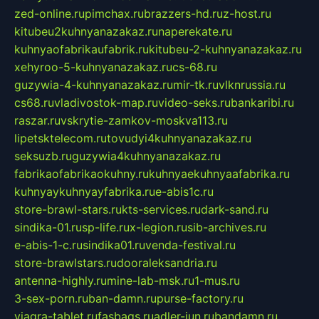
zed-online.ru
pimchax.ru
brazzers-hd.ru
z-host.ru
kitubeu2kuhnyanazakaz.ru
naperekate.ru
kuhnyaofabrikaufabrik.ru
kitubeu-2-kuhnyanazakaz.ru
xehyroo-5-kuhnyanazakaz.ru
cs-68.ru
guzywia-4-kuhnyanazakaz.ru
mir-tk.ru
vlknrussia.ru
cs68.ru
vladivostok-map.ru
video-seks.ru
bankaribi.ru
raszar.ru
vskrytie-zamkov-moskva113.ru
lipetsktelecom.ru
tovudyi4kuhnyanazakaz.ru
seksuzb.ru
guzywia4kuhnyanazakaz.ru
fabrikaofabrikaokuhny.ru
kuhnyaekuhnyaafabrika.ru
kuhnyaykuhnyayfabrika.ru
e-abis1c.ru
store-brawl-stars.ru
kts-services.ru
dark-sand.ru
sindika-01.ru
sp-life.ru
x-legion.ru
sib-archives.ru
e-abis-1-c.ru
sindika01.ru
venda-festival.ru
store-brawlstars.ru
dooraleksandria.ru
antenna-highly.ru
mine-lab-msk.ru
1-mus.ru
3-sex-porn.ru
ban-damn.ru
purse-factory.ru
viagra-tablet.ru
fasbags.ru
adler-jun.ru
bandamn.ru