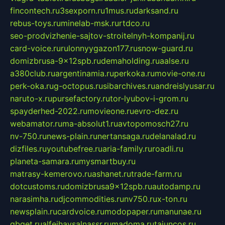
fincontech.ru
3sexporn.ru
1mus.ru
darksand.ru
rebus-toys.ru
minelab-msk.ru
rtdco.ru
seo-prodvizhenie-sajtov-stroitelnyh-kompanij.ru
card-voice.ru
rulonnyygazon177.ru
snow-guard.ru
domizbrusa-9x12spb.ru
demaholding.ru
aalse.ru
a380club.ru
argentinamia.ru
perkoka.ru
movie-one.ru
perk-oka.ru
g-octopus.ru
sibarchives.ru
andreislyusar.ru
naruto-x.ru
pursefactory.ru
tor-lyubov-i-grom.ru
spayderhed-2022.ru
movieone.ru
evro-dez.ru
webamator.ru
ma-absolut1.ru
avtopomosch27.ru
nv-750.ru
news-plain.ru
nertansaga.ru
delanalad.ru
dizfiles.ru
youtubefree.ru
aria-family.ru
roadli.ru
planeta-samara.ru
mysmartbuy.ru
matrasy-kemerovo.ru
ashanet.ru
trade-farm.ru
dotcustoms.ru
domizbrusa9x12spb.ru
autodamp.ru
narasimha.ru
djcommodities.ru
nv750.ru
x-ton.ru
newsplain.ru
cardvoice.ru
modopaper.ru
manunae.ru
gbget.ru
alfeihavsalnassr.ru
madoma.ru
tajuncos.ru