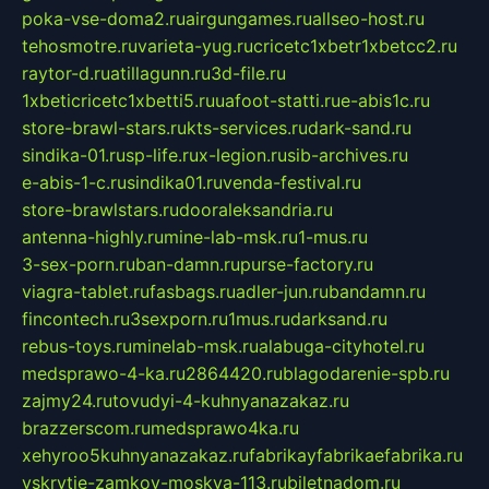
poka-vse-doma2.ru
airgungames.ru
allseo-host.ru
tehosmotre.ru
varieta-yug.ru
cricetc1xbetr1xbetcc2.ru
raytor-d.ru
atillagunn.ru
3d-file.ru
1xbeticricetc1xbetti5.ru
uafoot-statti.ru
e-abis1c.ru
store-brawl-stars.ru
kts-services.ru
dark-sand.ru
sindika-01.ru
sp-life.ru
x-legion.ru
sib-archives.ru
e-abis-1-c.ru
sindika01.ru
venda-festival.ru
store-brawlstars.ru
dooraleksandria.ru
antenna-highly.ru
mine-lab-msk.ru
1-mus.ru
3-sex-porn.ru
ban-damn.ru
purse-factory.ru
viagra-tablet.ru
fasbags.ru
adler-jun.ru
bandamn.ru
fincontech.ru
3sexporn.ru
1mus.ru
darksand.ru
rebus-toys.ru
minelab-msk.ru
alabuga-cityhotel.ru
medsprawo-4-ka.ru
2864420.ru
blagodarenie-spb.ru
zajmy24.ru
tovudyi-4-kuhnyanazakaz.ru
brazzerscom.ru
medsprawo4ka.ru
xehyroo5kuhnyanazakaz.ru
fabrikayfabrikaefabrika.ru
vskrytie-zamkov-moskva-113.ru
biletnadom.ru