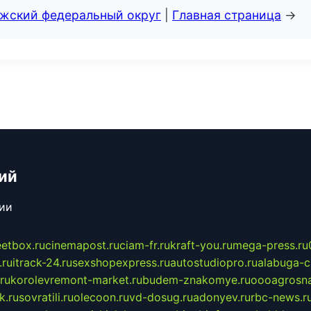
лжский федеральный округ
|
Главная страница
→
ий
сии
eetbox.ru
cinemapost.ru
ciam-fr.ru
kraft-you.ru
mega-press.ru
.ru
itrack-24.ru
sexshopexpress.ru
autostudiopro.ru
alabuga-ci
ru
korolevremont-market.ru
budem-znakomye.ru
oooagrosna
k.ru
sovratili.ru
olecoon.ru
vd-dosug.ru
adonyev.ru
rbc-news.r