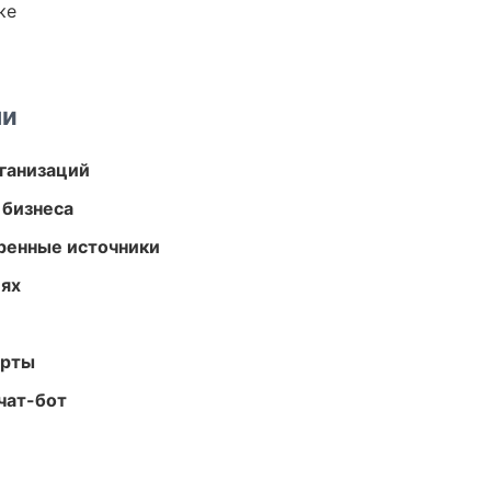
ке
ми
ганизаций
 бизнеса
еренные источники
иях
арты
чат-бот