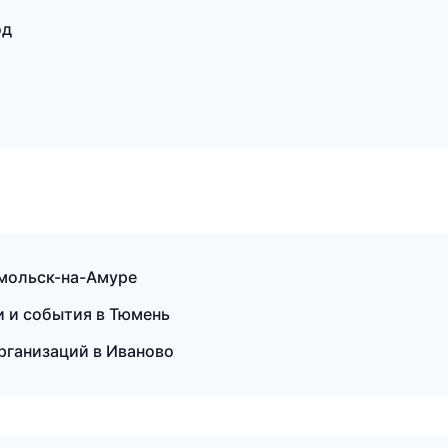
од
омольск-на-Амуре
и и события в Тюмень
организаций в Иваново