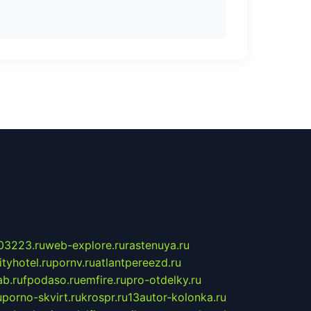
03223.ru
web-explore.ru
rastenuya.ru
tyhotel.ru
pornv.ru
atlantpereezd.ru
b.ru
fpodaso.ru
emfire.ru
pro-otdelky.ru
u
porno-skvirt.ru
krospr.ru
13autor-kolonka.ru