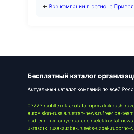
←
Все компании в регионе Приво
Бесплатный каталог организац
Актуальный каталог компаний по всей Рос
03223.ru
ufille.ru
krasotata.ru
prazdnikdushi.ru
v
eurovision-russia.ru
strah-news.ru
freeride-team
bud-em-znakomye.ru
a-cdc.ru
elektrostal-news.
ukrasotki.ru
seksuzbek.ru
seks-uzbek.ru
porno-v