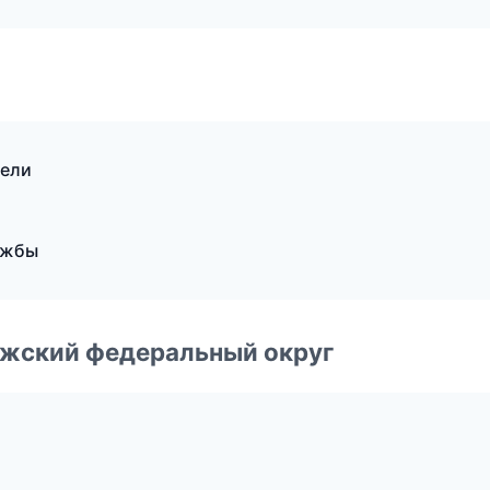
тели
ужбы
лжский федеральный округ