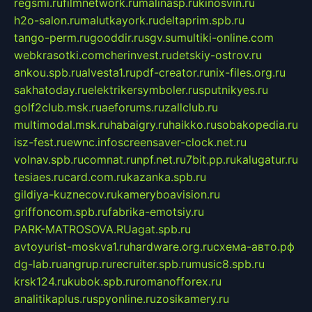
regsmi.ru
filmnetwork.ru
malinasp.ru
kinosvin.ru
h2o-salon.ru
malutkayork.ru
deltaprim.spb.ru
tango-perm.ru
gooddir.ru
sgv.su
multiki-online.com
webkrasotki.com
cherinvest.ru
detskiy-ostrov.ru
ankou.spb.ru
alvesta1.ru
pdf-creator.ru
nix-files.org.ru
sakhatoday.ru
elektrikersymboler.ru
sputnikyes.ru
golf2club.msk.ru
aeforums.ru
zallclub.ru
multimodal.msk.ru
habaigry.ru
haikko.ru
sobakopedia.ru
isz-fest.ru
ewnc.info
screensaver-clock.net.ru
volnav.spb.ru
comnat.ru
npf.net.ru
7bit.pp.ru
kalugatur.ru
tesiaes.ru
card.com.ru
kazanka.spb.ru
gildiya-kuznecov.ru
kameryboavision.ru
griffoncom.spb.ru
fabrika-emotsiy.ru
PARK-MATROSOVA.RU
agat.spb.ru
avtoyurist-moskva1.ru
hardware.org.ru
схема-авто.рф
dg-lab.ru
angrup.ru
recruiter.spb.ru
music8.spb.ru
krsk124.ru
kubok.spb.ru
romanofforex.ru
analitikaplus.ru
spyonline.ru
zosikamery.ru