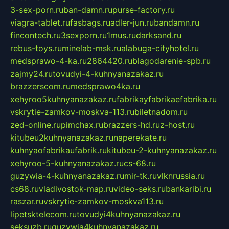
3-sex-porn.ru
ban-damn.ru
purse-factory.ru
viagra-tablet.ru
fasbags.ru
adler-jun.ru
bandamn.ru
fincontech.ru
3sexporn.ru
1mus.ru
darksand.ru
rebus-toys.ru
minelab-msk.ru
alabuga-cityhotel.ru
medsprawo-4-ka.ru
2864420.ru
blagodarenie-spb.ru
zajmy24.ru
tovudyi-4-kuhnyanazakaz.ru
brazzerscom.ru
medsprawo4ka.ru
xehyroo5kuhnyanazakaz.ru
fabrikayfabrikaefabrika.ru
vskrytie-zamkov-moskva-113.ru
biletnadom.ru
zed-online.ru
pimchax.ru
brazzers-hd.ru
z-host.ru
kitubeu2kuhnyanazakaz.ru
naperekate.ru
kuhnyaofabrikaufabrik.ru
kitubeu-2-kuhnyanazakaz.ru
xehyroo-5-kuhnyanazakaz.ru
cs-68.ru
guzywia-4-kuhnyanazakaz.ru
mir-tk.ru
vlknrussia.ru
cs68.ru
vladivostok-map.ru
video-seks.ru
bankaribi.ru
raszar.ru
vskrytie-zamkov-moskva113.ru
lipetsktelecom.ru
tovudyi4kuhnyanazakaz.ru
seksuzb.ru
guzywia4kuhnyanazakaz.ru