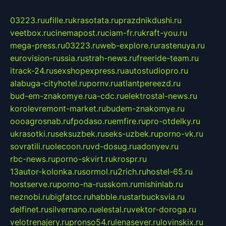
03223.ru
ufille.ru
krasotata.ru
prazdnikdushi.ru
veetbox.ru
cinemapost.ru
ciam-fr.ru
kraft-you.ru
mega-press.ru
03223.ru
web-explore.ru
rastenuya.ru
eurovision-russia.ru
strah-news.ru
freeride-team.ru
itrack-24.ru
sexshopexpress.ru
autostudiopro.ru
alabuga-cityhotel.ru
pornv.ru
atlantpereezd.ru
bud-em-znakomye.ru
a-cdc.ru
elektrostal-news.ru
korolevremont-market.ru
budem-znakomye.ru
oooagrosnab.ru
fpodaso.ru
emfire.ru
pro-otdelky.ru
ukrasotki.ru
seksuzbek.ru
seks-uzbek.ru
porno-vk.ru
sovratili.ru
olecoon.ru
vd-dosug.ru
adonyev.ru
rbc-news.ru
porno-skvirt.ru
krospr.ru
13autor-kolonka.ru
sormol.ru
2rich.ru
hostel-65.ru
hostserve.ru
porno-na-russkom.ru
mishinlab.ru
neznobi.ru
bigfatcc.ru
habble.ru
starbucksvia.ru
delfinet.ru
silvernano.ru
elestal.ru
vektor-doroga.ru
velotrenajery.ru
pronso54.ru
lenasever.ru
lovinskix.ru