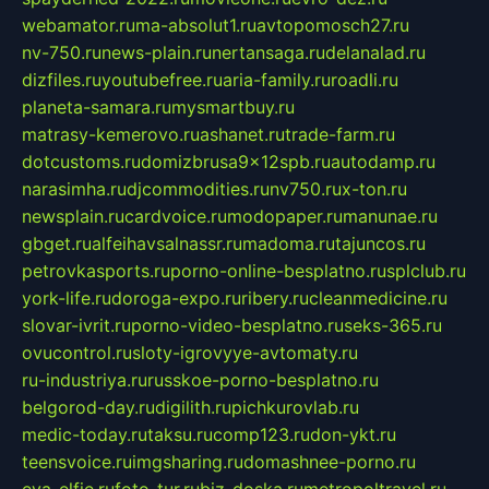
webamator.ru
ma-absolut1.ru
avtopomosch27.ru
nv-750.ru
news-plain.ru
nertansaga.ru
delanalad.ru
dizfiles.ru
youtubefree.ru
aria-family.ru
roadli.ru
planeta-samara.ru
mysmartbuy.ru
matrasy-kemerovo.ru
ashanet.ru
trade-farm.ru
dotcustoms.ru
domizbrusa9x12spb.ru
autodamp.ru
narasimha.ru
djcommodities.ru
nv750.ru
x-ton.ru
newsplain.ru
cardvoice.ru
modopaper.ru
manunae.ru
gbget.ru
alfeihavsalnassr.ru
madoma.ru
tajuncos.ru
petrovkasports.ru
porno-online-besplatno.ru
splclub.ru
york-life.ru
doroga-expo.ru
ribery.ru
cleanmedicine.ru
slovar-ivrit.ru
porno-video-besplatno.ru
seks-365.ru
ovucontrol.ru
sloty-igrovyye-avtomaty.ru
ru-industriya.ru
russkoe-porno-besplatno.ru
belgorod-day.ru
digilith.ru
pichkurovlab.ru
medic-today.ru
taksu.ru
comp123.ru
don-ykt.ru
teensvoice.ru
imgsharing.ru
domashnee-porno.ru
eva-elfie.ru
foto-tur.ru
biz-doska.ru
metropoltravel.ru