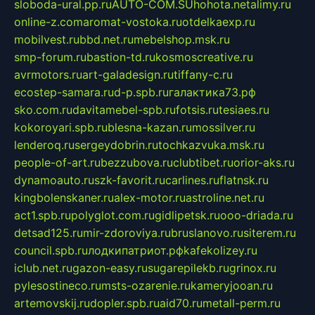
sloboda-ural.pp.ru
AUTO-COM.SU
hohota.net
alimy.ru
online-z.com
aromat-vostoka.ru
otdelkaexp.ru
mobilvest.ru
bbd.net.ru
mebelshop.msk.ru
smp-forum.ru
bastion-td.ru
kosmoscreative.ru
avrmotors.ru
art-galadesign.ru
tiffany-c.ru
ecostep-samara.ru
d-p.spb.ru
галактика73.рф
sko.com.ru
davitamebel-spb.ru
fotsis.ru
tesiaes.ru
kokoroyari.spb.ru
blesna-kazan.ru
mossilver.ru
lenderoq.ru
sergeydobrin.ru
tochkazvuka.msk.ru
people-of-art.ru
bezzubova.ru
clubtibet.ru
orior-aks.ru
dynamoauto.ru
szk-favorit.ru
carlines.ru
flatnsk.ru
kingbolenskaner.ru
alex-motor.ru
astroline.net.ru
act1.spb.ru
polyglot.com.ru
gidlipetsk.ru
ooo-driada.ru
detsad125.ru
mir-zdoroviya.ru
bruslanovo.ru
siterem.ru
council.spb.ru
лодкипатриот.рф
kafekolizey.ru
iclub.net.ru
gazon-easy.ru
sugarepilekb.ru
grinox.ru
pylesostineco.ru
msts-ozarenie.ru
kameryjooan.ru
artemovskij.ru
dopler.spb.ru
aid70.ru
metall-perm.ru