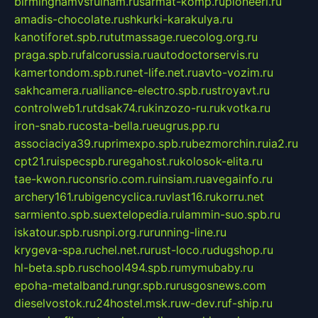
birminghamvsfulham.ru
sarmat-komp.ru
pioneeri.ru
amadis-chocolate.ru
shkurki-karakulya.ru
kanotiforet.spb.ru
tutmassage.ru
ecolog.org.ru
praga.spb.ru
falcorussia.ru
autodoctorservis.ru
kamertondom.spb.ru
net-life.net.ru
avto-vozim.ru
sakhcamera.ru
alliance-electro.spb.ru
stroyavt.ru
controlweb1.ru
tdsak74.ru
kinzozo-ru.ru
kvotka.ru
iron-snab.ru
costa-bella.ru
eugrus.pp.ru
associaciya39.ru
primexpo.spb.ru
bezmorchin.ru
ia2.ru
cpt21.ru
ispecspb.ru
regahost.ru
kolosok-elita.ru
tae-kwon.ru
consrio.com.ru
insiam.ru
avegainfo.ru
archery161.ru
bigencyclica.ru
vlast16.ru
korru.net
sarmiento.spb.su
extelopedia.ru
lammin-suo.spb.ru
iskatour.spb.ru
snpi.org.ru
running-line.ru
krygeva-spa.ru
chel.net.ru
rust-loco.ru
dugshop.ru
hl-beta.spb.ru
school494.spb.ru
mymubaby.ru
epoha-metalband.ru
ngr.spb.ru
rusgosnews.com
dieselvostok.ru
24hostel.msk.ru
w-dev.ru
f-ship.ru