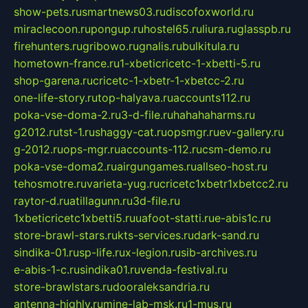
show-pets.ru
smartnews03.ru
discofoxworld.ru
miraclecoon.ru
pongup.ru
hostel65.ru
liura.ru
glasspb.ru
firehunters.ru
gribowo.ru
gnalis.ru
bulkitula.ru
hometown-france.ru
1-xbeticricetc-1-xbetti-5.ru
shop-garena.ru
cricetc-1-xbetr-1-xbetcc-2.ru
one-life-story.ru
top-halyava.ru
accounts112.ru
poka-vse-doma-2.ru
3-d-file.ru
hahahaharms.ru
g2012.ru
tst-1.ru
shaggy-cat.ru
opsmgr.ru
ev-gallery.ru
g-2012.ru
ops-mgr.ru
accounts-112.ru
csm-demo.ru
poka-vse-doma2.ru
airgungames.ru
allseo-host.ru
tehosmotre.ru
varieta-yug.ru
cricetc1xbetr1xbetcc2.ru
raytor-d.ru
atillagunn.ru
3d-file.ru
1xbeticricetc1xbetti5.ru
uafoot-statti.ru
e-abis1c.ru
store-brawl-stars.ru
kts-services.ru
dark-sand.ru
sindika-01.ru
sp-life.ru
x-legion.ru
sib-archives.ru
e-abis-1-c.ru
sindika01.ru
venda-festival.ru
store-brawlstars.ru
dooraleksandria.ru
antenna-highly.ru
mine-lab-msk.ru
1-mus.ru