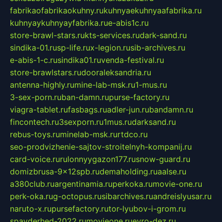
fabrikaofabrikaokuhny.ru
kuhnyaekuhnyaafabrika.ru
kuhnyaykuhnyayfabrika.ru
e-abis1c.ru
store-brawl-stars.ru
kts-services.ru
dark-sand.ru
sindika-01.ru
sp-life.ru
x-legion.ru
sib-archives.ru
e-abis-1-c.ru
sindika01.ru
venda-festival.ru
store-brawlstars.ru
dooraleksandria.ru
antenna-highly.ru
mine-lab-msk.ru
1-mus.ru
3-sex-porn.ru
ban-damn.ru
purse-factory.ru
viagra-tablet.ru
fasbags.ru
adler-jun.ru
bandamn.ru
fincontech.ru
3sexporn.ru
1mus.ru
darksand.ru
rebus-toys.ru
minelab-msk.ru
rtdco.ru
seo-prodvizhenie-sajtov-stroitelnyh-kompanij.ru
card-voice.ru
rulonnyygazon177.ru
snow-guard.ru
domizbrusa-9x12spb.ru
demaholding.ru
aalse.ru
a380club.ru
argentinamia.ru
perkoka.ru
movie-one.ru
perk-oka.ru
g-octopus.ru
sibarchives.ru
andreislyusar.ru
naruto-x.ru
pursefactory.ru
tor-lyubov-i-grom.ru
spayderhed-2022.ru
movieone.ru
evro-dez.ru