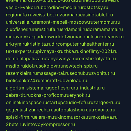
veslo-i-yakor.ru
borodino-media.ru
rostotsky.ru
regionufa.ru
weiss-bet.ru
zaryna.ru
casinotablet.ru
universalia.ru
remont-mebeli-moscow.ru
termomur.ru
clubfisher.ru
remstirufa.ru
erdamchi.ru
doramamama.ru
muraviovka-park.ru
worldofwoman.ru
clean-dreams.ru
arkrym.ru
kristinita.ru
dircomputer.ru
healthenter.ru
textexperts.ru
pivnaya-kruzhka.ru
kinofilmy-2021.ru
demolalapaluza.ru
tanyavanya.ru
remstir-tolyatti.ru
msdip.ru
jdol.ru
sokolovr.ru
newtech-spb.ru
rezemkleim.ru
massage-tai.ru
seonub.ru
zvonitut.ru
biolisichka24.ru
mncraft-download.ru
algoritm-sistema.ru
godflesh.ru
ru-industria.ru
zebra-tlt.ru
okna-proficom.ru
erynok.ru
onlinekinospace.ru
startupstudio-fefu.ru
zarges-ru.ru
gegenjustizunrecht.ru
autobalashov.ru
utrovortu.ru
spiski-firm.ru
elara-m.ru
kinomusorka.ru
mkcslava.ru
2bets.ru
vintovoykompressor.ru