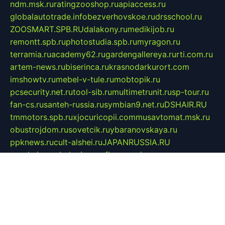
ndm.msk.ru
ratingzooshop.ru
apiaccess.ru
globalautotrade.info
bezverhovskoe.ru
drsschool.ru
ZOOSMART.SPB.RU
dalakony.ru
medikijob.ru
remontt.spb.ru
photostudia.spb.ru
myragon.ru
terramia.ru
academy62.ru
gardengallereya.ru
rti.com.ru
artem-news.ru
biserinca.ru
krasnodarkurort.com
imshowtv.ru
mebel-v-tule.ru
mobtopik.ru
pcsecurity.net.ru
tool-sib.ru
multimetrunit.ru
sp-tour.ru
fan-cs.ru
santeh-russia.ru
symbian9.net.ru
DSHAIR.RU
tmmotors.spb.ru
xjocuricopii.com
musavtomat.msk.ru
obustrojdom.ru
sovetcik.ru
ybaranovskaya.ru
ppknews.ru
cult-alshei.ru
JAPANRUSSIA.RU
proekciyamebel.ru
imper-finans.ru
rim.org.ru
glamourai.ru
brassminus.ru
zabor-pro.ru
ftn.pp.ru
dorogoe58.ru
laimengpacker.ru
kuzova-zapchasti.ru
sageerp.ru
taxodrom.ru
dsrazvitie.ru
hardcity.net.ru
ratinghomegames.ru
topservice25.ru
gubernyan.ru
gtglasslined.ru
ii4.ru
tssport.spb.ru
andorra24.com