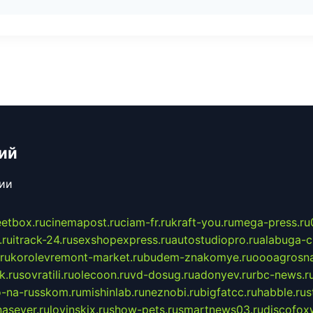
ий
сии
eetbox.ru
cinemapost.ru
ciam-fr.ru
kraft-you.ru
mega-press.ru
.ru
itrack-24.ru
sexshopexpress.ru
autostudiopro.ru
alabuga-ci
ru
korolevremont-market.ru
budem-znakomye.ru
oooagrosna
k.ru
sovratili.ru
olecoon.ru
vd-dosug.ru
adonyev.ru
rbc-news.r
-na-russkom.ru
mishinlab.ru
neznobi.ru
bigfatcc.ru
habble.ru
s
nasever.ru
lovinskix.ru
show-pets.ru
smartnews03.ru
discofox