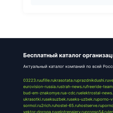
Бесплатный каталог организац
Актуальный каталог компаний по всей Рос
03223.ru
ufille.ru
krasotata.ru
prazdnikdushi.ru
v
eurovision-russia.ru
strah-news.ru
freeride-team
bud-em-znakomye.ru
a-cdc.ru
elektrostal-news.
ukrasotki.ru
seksuzbek.ru
seks-uzbek.ru
porno-v
sormol.ru
2rich.ru
hostel-65.ru
hostserve.ru
porno
vektor-doroga.ru
velotrenajery.ru
pronso54.ru
le