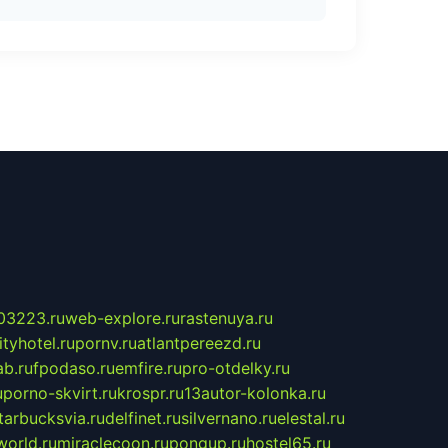
03223.ru
web-explore.ru
rastenuya.ru
tyhotel.ru
pornv.ru
atlantpereezd.ru
b.ru
fpodaso.ru
emfire.ru
pro-otdelky.ru
u
porno-skvirt.ru
krospr.ru
13autor-kolonka.ru
tarbucksvia.ru
delfinet.ru
silvernano.ru
elestal.ru
world.ru
miraclecoon.ru
pongup.ru
hostel65.ru