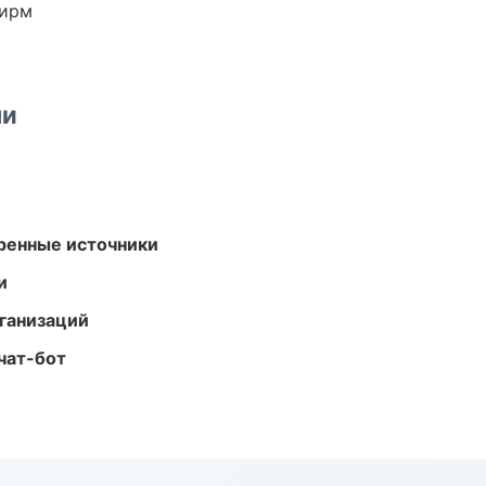
фирм
ми
еренные источники
и
ганизаций
чат-бот