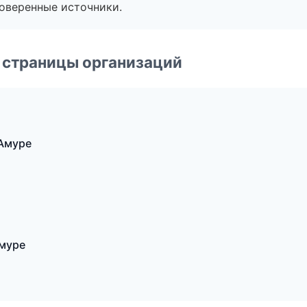
роверенные источники.
 страницы организаций
-Амуре
Амуре