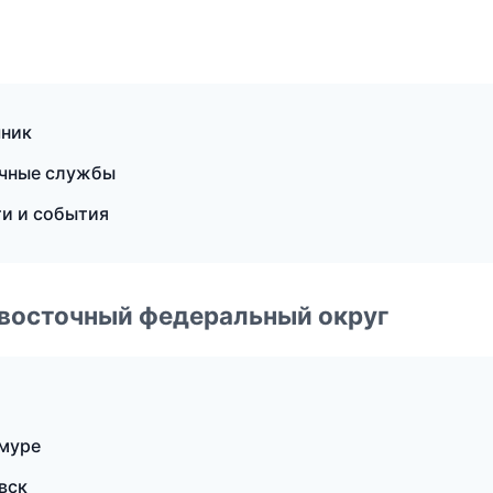
чник
очные службы
ти и события
евосточный федеральный округ
Амуре
вск