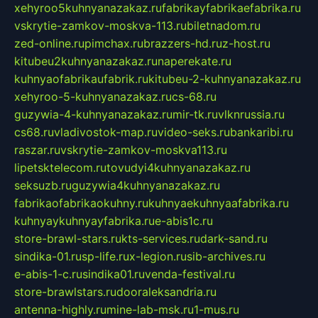
xehyroo5kuhnyanazakaz.ru
fabrikayfabrikaefabrika.ru
vskrytie-zamkov-moskva-113.ru
biletnadom.ru
zed-online.ru
pimchax.ru
brazzers-hd.ru
z-host.ru
kitubeu2kuhnyanazakaz.ru
naperekate.ru
kuhnyaofabrikaufabrik.ru
kitubeu-2-kuhnyanazakaz.ru
xehyroo-5-kuhnyanazakaz.ru
cs-68.ru
guzywia-4-kuhnyanazakaz.ru
mir-tk.ru
vlknrussia.ru
cs68.ru
vladivostok-map.ru
video-seks.ru
bankaribi.ru
raszar.ru
vskrytie-zamkov-moskva113.ru
lipetsktelecom.ru
tovudyi4kuhnyanazakaz.ru
seksuzb.ru
guzywia4kuhnyanazakaz.ru
fabrikaofabrikaokuhny.ru
kuhnyaekuhnyaafabrika.ru
kuhnyaykuhnyayfabrika.ru
e-abis1c.ru
store-brawl-stars.ru
kts-services.ru
dark-sand.ru
sindika-01.ru
sp-life.ru
x-legion.ru
sib-archives.ru
e-abis-1-c.ru
sindika01.ru
venda-festival.ru
store-brawlstars.ru
dooraleksandria.ru
antenna-highly.ru
mine-lab-msk.ru
1-mus.ru