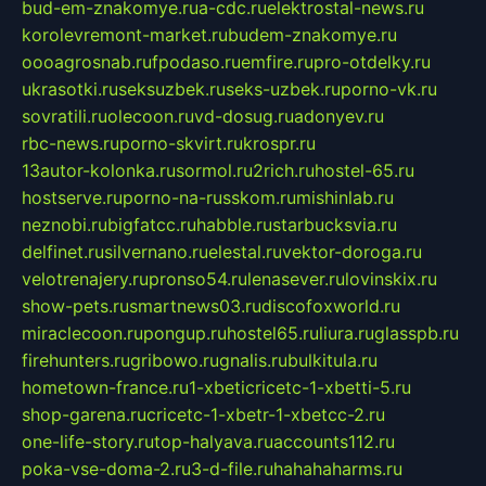
bud-em-znakomye.ru
a-cdc.ru
elektrostal-news.ru
korolevremont-market.ru
budem-znakomye.ru
oooagrosnab.ru
fpodaso.ru
emfire.ru
pro-otdelky.ru
ukrasotki.ru
seksuzbek.ru
seks-uzbek.ru
porno-vk.ru
sovratili.ru
olecoon.ru
vd-dosug.ru
adonyev.ru
rbc-news.ru
porno-skvirt.ru
krospr.ru
13autor-kolonka.ru
sormol.ru
2rich.ru
hostel-65.ru
hostserve.ru
porno-na-russkom.ru
mishinlab.ru
neznobi.ru
bigfatcc.ru
habble.ru
starbucksvia.ru
delfinet.ru
silvernano.ru
elestal.ru
vektor-doroga.ru
velotrenajery.ru
pronso54.ru
lenasever.ru
lovinskix.ru
show-pets.ru
smartnews03.ru
discofoxworld.ru
miraclecoon.ru
pongup.ru
hostel65.ru
liura.ru
glasspb.ru
firehunters.ru
gribowo.ru
gnalis.ru
bulkitula.ru
hometown-france.ru
1-xbeticricetc-1-xbetti-5.ru
shop-garena.ru
cricetc-1-xbetr-1-xbetcc-2.ru
one-life-story.ru
top-halyava.ru
accounts112.ru
poka-vse-doma-2.ru
3-d-file.ru
hahahaharms.ru