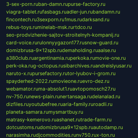
3-sex-porn.ru
ban-damn.ru
purse-factory.ru
viagra-tablet.ru
fasbags.ru
adler-jun.ru
bandamn.ru
fincontech.ru
3sexporn.ru
1mus.ru
darksand.ru
rebus-toys.ru
minelab-msk.ru
rtdco.ru
seo-prodvizhenie-sajtov-stroitelnyh-kompanij.ru
card-voice.ru
rulonnyygazon177.ru
snow-guard.ru
domizbrusa-9x12spb.ru
demaholding.ru
aalse.ru
a380club.ru
argentinamia.ru
perkoka.ru
movie-one.ru
perk-oka.ru
g-octopus.ru
sibarchives.ru
andreislyusar.ru
naruto-x.ru
pursefactory.ru
tor-lyubov-i-grom.ru
spayderhed-2022.ru
movieone.ru
evro-dez.ru
webamator.ru
ma-absolut1.ru
avtopomosch27.ru
nv-750.ru
news-plain.ru
nertansaga.ru
delanalad.ru
dizfiles.ru
youtubefree.ru
aria-family.ru
roadli.ru
planeta-samara.ru
mysmartbuy.ru
matrasy-kemerovo.ru
ashanet.ru
trade-farm.ru
dotcustoms.ru
domizbrusa9x12spb.ru
autodamp.ru
narasimha.ru
djcommodities.ru
nv750.ru
x-ton.ru