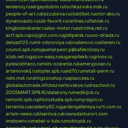
lenderoq.ru
sergeydobrin.ru
tochkazvuka.msk.ru
people-of-art.ru
bezzubova.ru
clubtibet.ru
orior-aks.ru
dynamoauto.ru
szk-favorit.ru
carlines.ru
flatnsk.ru
kingbolenskaner.ru
alex-motor.ru
astroline.net.ru
act1.spb.ru
polyglot.com.ru
gidlipetsk.ru
ooo-driada.ru
detsad125.ru
mir-zdoroviya.ru
bruslanovo.ru
siterem.ru
council.spb.ru
лодкипатриот.рф
kafekolizey.ru
iclub.net.ru
gazon-easy.ru
sugarepilekb.ru
grinox.ru
pylesostineco.ru
msts-ozarenie.ru
kameryjooan.ru
artemovskij.ru
dopler.spb.ru
aid70.ru
metall-perm.ru
ndm.msk.ru
ratingzooshop.ru
apiaccess.ru
globalautotrade.info
bezverhovskoe.ru
drsschool.ru
ZOOSMART.SPB.RU
dalakony.ru
medikijob.ru
remontt.spb.ru
photostudia.spb.ru
myragon.ru
terramia.ru
academy62.ru
gardengallereya.ru
rti.com.ru
artem-news.ru
biserinca.ru
krasnodarkurort.com
imshowtv.ru
mebel-v-tule.ru
mobtopik.ru