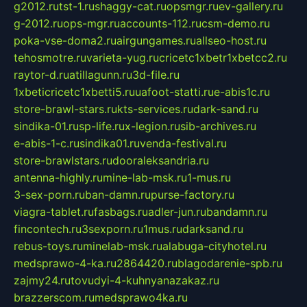
g2012.ru
tst-1.ru
shaggy-cat.ru
opsmgr.ru
ev-gallery.ru
g-2012.ru
ops-mgr.ru
accounts-112.ru
csm-demo.ru
poka-vse-doma2.ru
airgungames.ru
allseo-host.ru
tehosmotre.ru
varieta-yug.ru
cricetc1xbetr1xbetcc2.ru
raytor-d.ru
atillagunn.ru
3d-file.ru
1xbeticricetc1xbetti5.ru
uafoot-statti.ru
e-abis1c.ru
store-brawl-stars.ru
kts-services.ru
dark-sand.ru
sindika-01.ru
sp-life.ru
x-legion.ru
sib-archives.ru
e-abis-1-c.ru
sindika01.ru
venda-festival.ru
store-brawlstars.ru
dooraleksandria.ru
antenna-highly.ru
mine-lab-msk.ru
1-mus.ru
3-sex-porn.ru
ban-damn.ru
purse-factory.ru
viagra-tablet.ru
fasbags.ru
adler-jun.ru
bandamn.ru
fincontech.ru
3sexporn.ru
1mus.ru
darksand.ru
rebus-toys.ru
minelab-msk.ru
alabuga-cityhotel.ru
medsprawo-4-ka.ru
2864420.ru
blagodarenie-spb.ru
zajmy24.ru
tovudyi-4-kuhnyanazakaz.ru
brazzerscom.ru
medsprawo4ka.ru