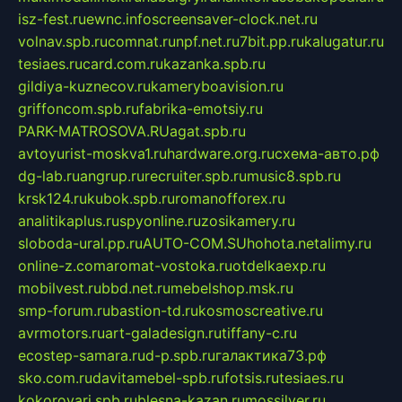
isz-fest.ru
ewnc.info
screensaver-clock.net.ru
volnav.spb.ru
comnat.ru
npf.net.ru
7bit.pp.ru
kalugatur.ru
tesiaes.ru
card.com.ru
kazanka.spb.ru
gildiya-kuznecov.ru
kameryboavision.ru
griffoncom.spb.ru
fabrika-emotsiy.ru
PARK-MATROSOVA.RU
agat.spb.ru
avtoyurist-moskva1.ru
hardware.org.ru
схема-авто.рф
dg-lab.ru
angrup.ru
recruiter.spb.ru
music8.spb.ru
krsk124.ru
kubok.spb.ru
romanofforex.ru
analitikaplus.ru
spyonline.ru
zosikamery.ru
sloboda-ural.pp.ru
AUTO-COM.SU
hohota.net
alimy.ru
online-z.com
aromat-vostoka.ru
otdelkaexp.ru
mobilvest.ru
bbd.net.ru
mebelshop.msk.ru
smp-forum.ru
bastion-td.ru
kosmoscreative.ru
avrmotors.ru
art-galadesign.ru
tiffany-c.ru
ecostep-samara.ru
d-p.spb.ru
галактика73.рф
sko.com.ru
davitamebel-spb.ru
fotsis.ru
tesiaes.ru
kokoroyari.spb.ru
blesna-kazan.ru
mossilver.ru