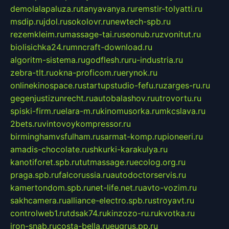
demolalapaluza.ru
tanyavanya.ru
remstir-tolyatti.ru
msdip.ru
jdol.ru
sokolovr.ru
newtech-spb.ru
rezemkleim.ru
massage-tai.ru
seonub.ru
zvonitut.ru
biolisichka24.ru
mncraft-download.ru
algoritm-sistema.ru
godflesh.ru
ru-industria.ru
zebra-tlt.ru
okna-proficom.ru
erynok.ru
onlinekinospace.ru
startupstudio-fefu.ru
zarges-ru.ru
gegenjustizunrecht.ru
autobalashov.ru
utrovortu.ru
spiski-firm.ru
elara-m.ru
kinomusorka.ru
mkcslava.ru
2bets.ru
vintovoykompressor.ru
birminghamvsfulham.ru
sarmat-komp.ru
pioneeri.ru
amadis-chocolate.ru
shkurki-karakulya.ru
kanotiforet.spb.ru
tutmassage.ru
ecolog.org.ru
praga.spb.ru
falcorussia.ru
autodoctorservis.ru
kamertondom.spb.ru
net-life.net.ru
avto-vozim.ru
sakhcamera.ru
alliance-electro.spb.ru
stroyavt.ru
controlweb1.ru
tdsak74.ru
kinzozo-ru.ru
kvotka.ru
iron-snab.ru
costa-bella.ru
eugrus.pp.ru