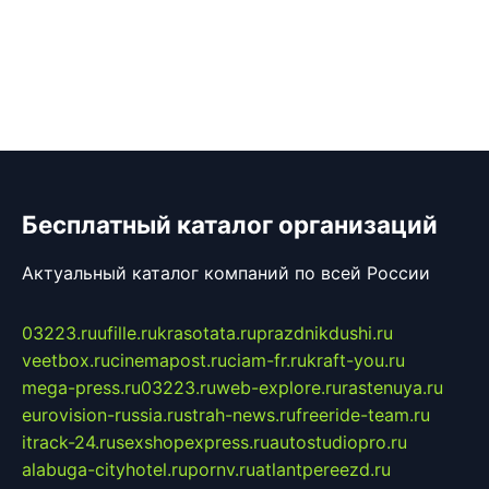
Бесплатный каталог организаций
Актуальный каталог компаний по всей России
03223.ru
ufille.ru
krasotata.ru
prazdnikdushi.ru
veetbox.ru
cinemapost.ru
ciam-fr.ru
kraft-you.ru
mega-press.ru
03223.ru
web-explore.ru
rastenuya.ru
eurovision-russia.ru
strah-news.ru
freeride-team.ru
itrack-24.ru
sexshopexpress.ru
autostudiopro.ru
alabuga-cityhotel.ru
pornv.ru
atlantpereezd.ru