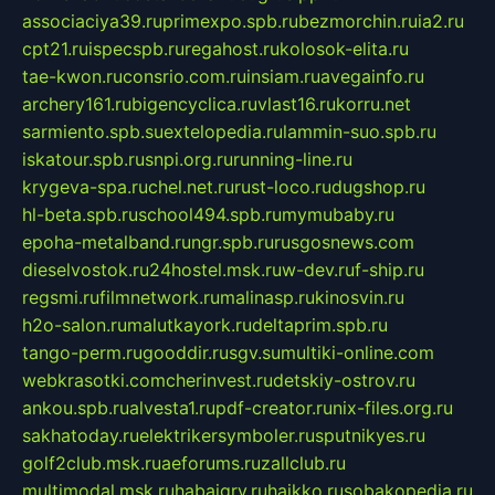
associaciya39.ru
primexpo.spb.ru
bezmorchin.ru
ia2.ru
cpt21.ru
ispecspb.ru
regahost.ru
kolosok-elita.ru
tae-kwon.ru
consrio.com.ru
insiam.ru
avegainfo.ru
archery161.ru
bigencyclica.ru
vlast16.ru
korru.net
sarmiento.spb.su
extelopedia.ru
lammin-suo.spb.ru
iskatour.spb.ru
snpi.org.ru
running-line.ru
krygeva-spa.ru
chel.net.ru
rust-loco.ru
dugshop.ru
hl-beta.spb.ru
school494.spb.ru
mymubaby.ru
epoha-metalband.ru
ngr.spb.ru
rusgosnews.com
dieselvostok.ru
24hostel.msk.ru
w-dev.ru
f-ship.ru
regsmi.ru
filmnetwork.ru
malinasp.ru
kinosvin.ru
h2o-salon.ru
malutkayork.ru
deltaprim.spb.ru
tango-perm.ru
gooddir.ru
sgv.su
multiki-online.com
webkrasotki.com
cherinvest.ru
detskiy-ostrov.ru
ankou.spb.ru
alvesta1.ru
pdf-creator.ru
nix-files.org.ru
sakhatoday.ru
elektrikersymboler.ru
sputnikyes.ru
golf2club.msk.ru
aeforums.ru
zallclub.ru
multimodal.msk.ru
habaigry.ru
haikko.ru
sobakopedia.ru