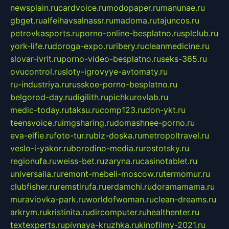
newsplain.ru
cardvoice.ru
modopaper.ru
manunae.ru
gbget.ru
alfeihavsalnassr.ru
madoma.ru
tajuncos.ru
petrovkasports.ru
porno-online-besplatno.ru
splclub.ru
york-life.ru
doroga-expo.ru
ribery.ru
cleanmedicine.ru
slovar-ivrit.ru
porno-video-besplatno.ru
seks-365.ru
ovucontrol.ru
sloty-igrovyye-avtomaty.ru
ru-industriya.ru
russkoe-porno-besplatno.ru
belgorod-day.ru
digilith.ru
pichkurovlab.ru
medic-today.ru
taksu.ru
comp123.ru
don-ykt.ru
teensvoice.ru
imgsharing.ru
domashnee-porno.ru
eva-elfie.ru
foto-tur.ru
biz-doska.ru
metropoltravel.ru
veslo-i-yakor.ru
borodino-media.ru
rostotsky.ru
regionufa.ru
weiss-bet.ru
zaryna.ru
casinotablet.ru
universalia.ru
remont-mebeli-moscow.ru
termomur.ru
clubfisher.ru
remstirufa.ru
erdamchi.ru
doramamama.ru
muraviovka-park.ru
worldofwoman.ru
clean-dreams.ru
arkrym.ru
kristinita.ru
dircomputer.ru
healthenter.ru
textexperts.ru
pivnaya-kruzhka.ru
kinofilmy-2021.ru