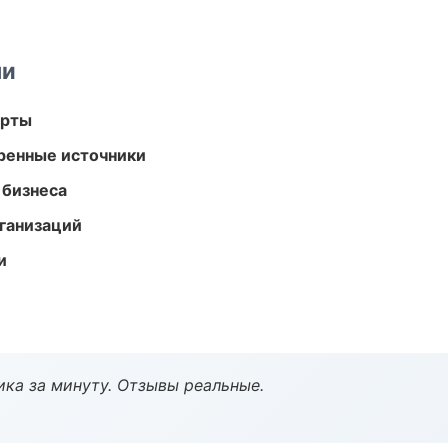
ми
арты
еренные источники
 бизнеса
ганизаций
и
ка за минуту. Отзывы реальные.