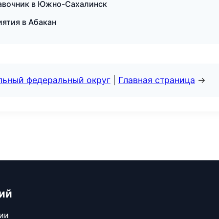
равочник в Южно-Сахалинск
ятия в Абакан
альный федеральный округ
|
Главная страница
→
ий
сии