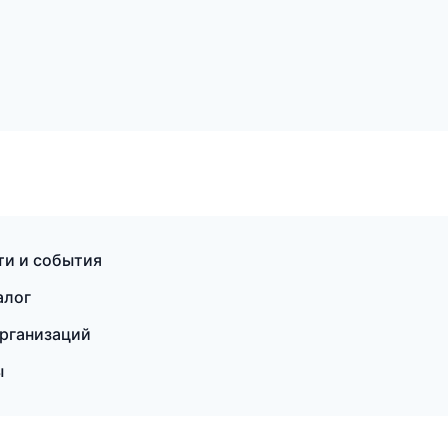
ти и события
алог
организаций
ы