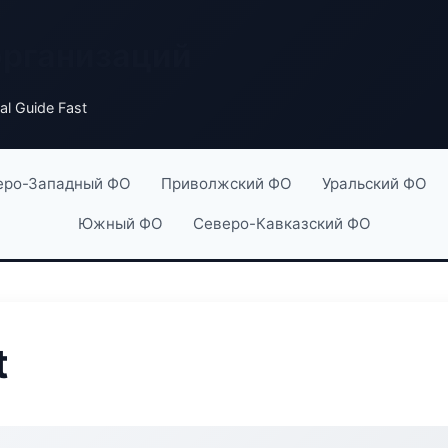
организаций
al Guide Fast
еро-Западный ФО
Приволжский ФО
Уральский ФО
Южный ФО
Северо-Кавказский ФО
t