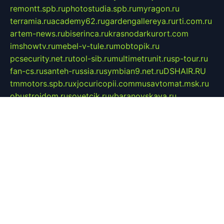
remontt.spb.ru
photostudia.spb.ru
myragon.ru
terramia.ru
academy62.ru
gardengallereya.ru
rti.com.ru
artem-news.ru
biserinca.ru
krasnodarkurort.com
imshowtv.ru
mebel-v-tule.ru
mobtopik.ru
pcsecurity.net.ru
tool-sib.ru
multimetrunit.ru
sp-tour.ru
fan-cs.ru
santeh-russia.ru
symbian9.net.ru
DSHAIR.RU
tmmotors.spb.ru
xjocuricopii.com
musavtomat.msk.ru
obustrojdom.ru
sovetcik.ru
ybaranovskaya.ru
ppknews.ru
cult-alshei.ru
JAPANRUSSIA.RU
proekciyamebel.ru
imper-finans.ru
rim.org.ru
glamourai.ru
brassminus.ru
zabor-pro.ru
ftn.pp.ru
dorogoe58.ru
laimengpacker.ru
kuzova-zapchasti.ru
sageerp.ru
taxodrom.ru
dsrazvitie.ru
hardcity.net.ru
ratinghomegames.ru
topservice25.ru
gubernyan.ru
gtglasslined.ru
ii4.ru
tssport.spb.ru
andorra24.com
blackwallstreet.ru
oboimos.ru
optim-doors.com.ru
ikuch.ru
nycr.org.ru
npa21.ru
vremya-ch.spb.ru
desert000.ru
ivtorgi.ru
ifiori.ru
catalog-statei.ru