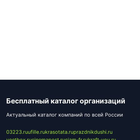
Бесплатный каталог организаций
Актуальный каталог компаний по всей России
03223.ru
ufille.ru
krasotata.ru
prazdnikdushi.ru
veetbox.ru
cinemapost.ru
ciam-fr.ru
kraft-you.ru