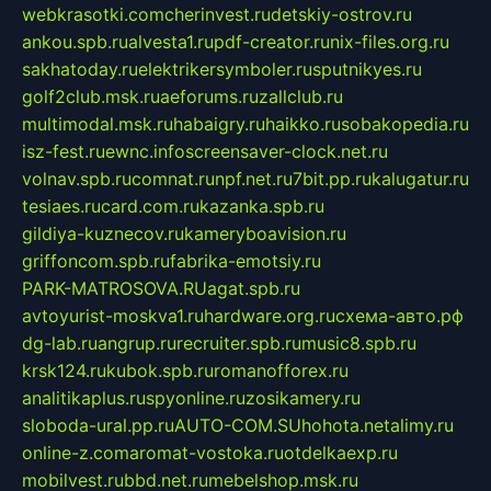
webkrasotki.com
cherinvest.ru
detskiy-ostrov.ru
ankou.spb.ru
alvesta1.ru
pdf-creator.ru
nix-files.org.ru
sakhatoday.ru
elektrikersymboler.ru
sputnikyes.ru
golf2club.msk.ru
aeforums.ru
zallclub.ru
multimodal.msk.ru
habaigry.ru
haikko.ru
sobakopedia.ru
isz-fest.ru
ewnc.info
screensaver-clock.net.ru
volnav.spb.ru
comnat.ru
npf.net.ru
7bit.pp.ru
kalugatur.ru
tesiaes.ru
card.com.ru
kazanka.spb.ru
gildiya-kuznecov.ru
kameryboavision.ru
griffoncom.spb.ru
fabrika-emotsiy.ru
PARK-MATROSOVA.RU
agat.spb.ru
avtoyurist-moskva1.ru
hardware.org.ru
схема-авто.рф
dg-lab.ru
angrup.ru
recruiter.spb.ru
music8.spb.ru
krsk124.ru
kubok.spb.ru
romanofforex.ru
analitikaplus.ru
spyonline.ru
zosikamery.ru
sloboda-ural.pp.ru
AUTO-COM.SU
hohota.net
alimy.ru
online-z.com
aromat-vostoka.ru
otdelkaexp.ru
mobilvest.ru
bbd.net.ru
mebelshop.msk.ru