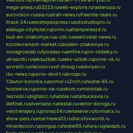
mega-press.ru
03223.ru
web-explore.ru
rastenuya.ru
eurovision-russia.ru
strah-news.ru
freeride-team.ru
itrack-24.ru
sexshopexpress.ru
autostudiopro.ru
alabuga-cityhotel.ru
pornv.ru
atlantpereezd.ru
bud-em-znakomye.ru
a-cdc.ru
elektrostal-news.ru
korolevremont-market.ru
budem-znakomye.ru
oooagrosnab.ru
fpodaso.ru
emfire.ru
pro-otdelky.ru
ukrasotki.ru
seksuzbek.ru
seks-uzbek.ru
porno-vk.ru
sovratili.ru
olecoon.ru
vd-dosug.ru
adonyev.ru
rbc-news.ru
porno-skvirt.ru
krospr.ru
13autor-kolonka.ru
sormol.ru
2rich.ru
hostel-65.ru
hostserve.ru
porno-na-russkom.ru
mishinlab.ru
neznobi.ru
bigfatcc.ru
habble.ru
starbucksvia.ru
delfinet.ru
silvernano.ru
elestal.ru
vektor-doroga.ru
velotrenajery.ru
pronso54.ru
lenasever.ru
lovinskix.ru
show-pets.ru
smartnews03.ru
discofoxworld.ru
miraclecoon.ru
pongup.ru
hostel65.ru
liura.ru
glasspb.ru