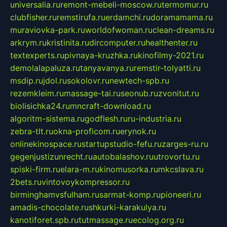
universalia.ru
remont-mebeli-moscow.ru
termomur.ru
clubfisher.ru
remstirufa.ru
erdamchi.ru
doramamama.ru
muraviovka-park.ru
worldofwoman.ru
clean-dreams.ru
arkrym.ru
kristinita.ru
dircomputer.ru
healthenter.ru
textexperts.ru
pivnaya-kruzhka.ru
kinofilmy-2021.ru
demolalapaluza.ru
tanyavanya.ru
remstir-tolyatti.ru
msdip.ru
jdol.ru
sokolovr.ru
newtech-spb.ru
rezemkleim.ru
massage-tai.ru
seonub.ru
zvonitut.ru
biolisichka24.ru
mncraft-download.ru
algoritm-sistema.ru
godflesh.ru
ru-industria.ru
zebra-tlt.ru
okna-proficom.ru
erynok.ru
onlinekinospace.ru
startupstudio-fefu.ru
zarges-ru.ru
gegenjustizunrecht.ru
autobalashov.ru
utrovortu.ru
spiski-firm.ru
elara-m.ru
kinomusorka.ru
mkcslava.ru
2bets.ru
vintovoykompressor.ru
birminghamvsfulham.ru
sarmat-komp.ru
pioneeri.ru
amadis-chocolate.ru
shkurki-karakulya.ru
kanotiforet.spb.ru
tutmassage.ru
ecolog.org.ru