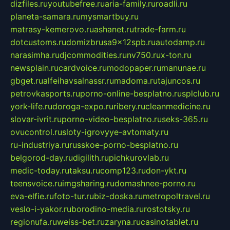
dizfiles.ru
youtubefree.ru
aria-family.ru
roadli.ru
planeta-samara.ru
mysmartbuy.ru
matrasy-kemerovo.ru
ashanet.ru
trade-farm.ru
dotcustoms.ru
domizbrusa9x12spb.ru
autodamp.ru
narasimha.ru
djcommodities.ru
nv750.ru
x-ton.ru
newsplain.ru
cardvoice.ru
modopaper.ru
manunae.ru
gbget.ru
alfeihavsalnassr.ru
madoma.ru
tajuncos.ru
petrovkasports.ru
porno-online-besplatno.ru
splclub.ru
york-life.ru
doroga-expo.ru
ribery.ru
cleanmedicine.ru
slovar-ivrit.ru
porno-video-besplatno.ru
seks-365.ru
ovucontrol.ru
sloty-igrovyye-avtomaty.ru
ru-industriya.ru
russkoe-porno-besplatno.ru
belgorod-day.ru
digilith.ru
pichkurovlab.ru
medic-today.ru
taksu.ru
comp123.ru
don-ykt.ru
teensvoice.ru
imgsharing.ru
domashnee-porno.ru
eva-elfie.ru
foto-tur.ru
biz-doska.ru
metropoltravel.ru
veslo-i-yakor.ru
borodino-media.ru
rostotsky.ru
regionufa.ru
weiss-bet.ru
zaryna.ru
casinotablet.ru