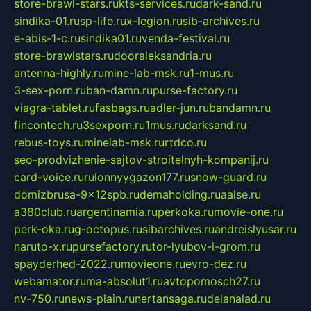
store-brawl-stars.ru
kts-services.ru
dark-sand.ru
sindika-01.ru
sp-life.ru
x-legion.ru
sib-archives.ru
e-abis-1-c.ru
sindika01.ru
venda-festival.ru
store-brawlstars.ru
dooraleksandria.ru
antenna-highly.ru
mine-lab-msk.ru
1-mus.ru
3-sex-porn.ru
ban-damn.ru
purse-factory.ru
viagra-tablet.ru
fasbags.ru
adler-jun.ru
bandamn.ru
fincontech.ru
3sexporn.ru
1mus.ru
darksand.ru
rebus-toys.ru
minelab-msk.ru
rtdco.ru
seo-prodvizhenie-sajtov-stroitelnyh-kompanij.ru
card-voice.ru
rulonnyygazon177.ru
snow-guard.ru
domizbrusa-9x12spb.ru
demaholding.ru
aalse.ru
a380club.ru
argentinamia.ru
perkoka.ru
movie-one.ru
perk-oka.ru
g-octopus.ru
sibarchives.ru
andreislyusar.ru
naruto-x.ru
pursefactory.ru
tor-lyubov-i-grom.ru
spayderhed-2022.ru
movieone.ru
evro-dez.ru
webamator.ru
ma-absolut1.ru
avtopomosch27.ru
nv-750.ru
news-plain.ru
nertansaga.ru
delanalad.ru