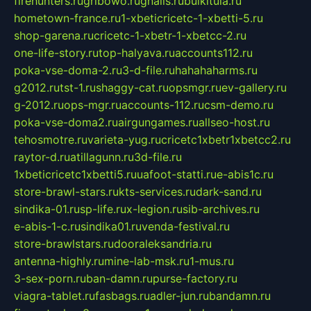
firehunters.ru
gribowo.ru
gnalis.ru
bulkitula.ru
hometown-france.ru
1-xbeticricetc-1-xbetti-5.ru
shop-garena.ru
cricetc-1-xbetr-1-xbetcc-2.ru
one-life-story.ru
top-halyava.ru
accounts112.ru
poka-vse-doma-2.ru
3-d-file.ru
hahahaharms.ru
g2012.ru
tst-1.ru
shaggy-cat.ru
opsmgr.ru
ev-gallery.ru
g-2012.ru
ops-mgr.ru
accounts-112.ru
csm-demo.ru
poka-vse-doma2.ru
airgungames.ru
allseo-host.ru
tehosmotre.ru
varieta-yug.ru
cricetc1xbetr1xbetcc2.ru
raytor-d.ru
atillagunn.ru
3d-file.ru
1xbeticricetc1xbetti5.ru
uafoot-statti.ru
e-abis1c.ru
store-brawl-stars.ru
kts-services.ru
dark-sand.ru
sindika-01.ru
sp-life.ru
x-legion.ru
sib-archives.ru
e-abis-1-c.ru
sindika01.ru
venda-festival.ru
store-brawlstars.ru
dooraleksandria.ru
antenna-highly.ru
mine-lab-msk.ru
1-mus.ru
3-sex-porn.ru
ban-damn.ru
purse-factory.ru
viagra-tablet.ru
fasbags.ru
adler-jun.ru
bandamn.ru