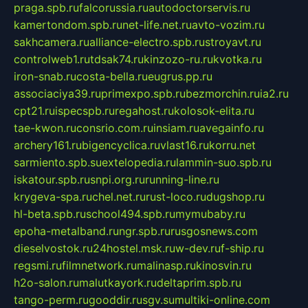
praga.spb.ru
falcorussia.ru
autodoctorservis.ru
kamertondom.spb.ru
net-life.net.ru
avto-vozim.ru
sakhcamera.ru
alliance-electro.spb.ru
stroyavt.ru
controlweb1.ru
tdsak74.ru
kinzozo-ru.ru
kvotka.ru
iron-snab.ru
costa-bella.ru
eugrus.pp.ru
associaciya39.ru
primexpo.spb.ru
bezmorchin.ru
ia2.ru
cpt21.ru
ispecspb.ru
regahost.ru
kolosok-elita.ru
tae-kwon.ru
consrio.com.ru
insiam.ru
avegainfo.ru
archery161.ru
bigencyclica.ru
vlast16.ru
korru.net
sarmiento.spb.su
extelopedia.ru
lammin-suo.spb.ru
iskatour.spb.ru
snpi.org.ru
running-line.ru
krygeva-spa.ru
chel.net.ru
rust-loco.ru
dugshop.ru
hl-beta.spb.ru
school494.spb.ru
mymubaby.ru
epoha-metalband.ru
ngr.spb.ru
rusgosnews.com
dieselvostok.ru
24hostel.msk.ru
w-dev.ru
f-ship.ru
regsmi.ru
filmnetwork.ru
malinasp.ru
kinosvin.ru
h2o-salon.ru
malutkayork.ru
deltaprim.spb.ru
tango-perm.ru
gooddir.ru
sgv.su
multiki-online.com