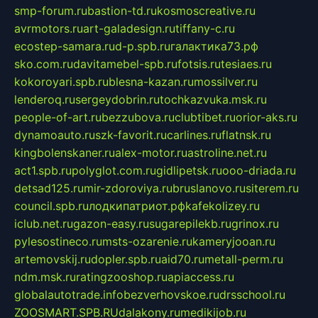
smp-forum.ru
bastion-td.ru
kosmoscreative.ru
avrmotors.ru
art-galadesign.ru
tiffany-c.ru
ecostep-samara.ru
d-p.spb.ru
галактика73.рф
sko.com.ru
davitamebel-spb.ru
fotsis.ru
tesiaes.ru
kokoroyari.spb.ru
blesna-kazan.ru
mossilver.ru
lenderoq.ru
sergeydobrin.ru
tochkazvuka.msk.ru
people-of-art.ru
bezzubova.ru
clubtibet.ru
orior-aks.ru
dynamoauto.ru
szk-favorit.ru
carlines.ru
flatnsk.ru
kingbolenskaner.ru
alex-motor.ru
astroline.net.ru
act1.spb.ru
polyglot.com.ru
gidlipetsk.ru
ooo-driada.ru
detsad125.ru
mir-zdoroviya.ru
bruslanovo.ru
siterem.ru
council.spb.ru
лодкипатриот.рф
kafekolizey.ru
iclub.net.ru
gazon-easy.ru
sugarepilekb.ru
grinox.ru
pylesostineco.ru
msts-ozarenie.ru
kameryjooan.ru
artemovskij.ru
dopler.spb.ru
aid70.ru
metall-perm.ru
ndm.msk.ru
ratingzooshop.ru
apiaccess.ru
globalautotrade.info
bezverhovskoe.ru
drsschool.ru
ZOOSMART.SPB.RU
dalakony.ru
medikijob.ru