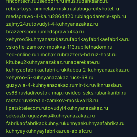
fincontech.ru
3sexporn.ru
1mus.ru
darksand.ru
rebus-toys.ru
minelab-msk.ru
alabuga-cityhotel.ru
medsprawo-4-ka.ru
2864420.ru
blagodarenie-spb.ru
zajmy24.ru
tovudyi-4-kuhnyanazakaz.ru
brazzerscom.ru
medsprawo4ka.ru
xehyroo5kuhnyanazakaz.ru
fabrikayfabrikaefabrika.ru
vskrytie-zamkov-moskva-113.ru
biletnadom.ru
zed-online.ru
pimchax.ru
brazzers-hd.ru
z-host.ru
kitubeu2kuhnyanazakaz.ru
naperekate.ru
kuhnyaofabrikaufabrik.ru
kitubeu-2-kuhnyanazakaz.ru
xehyroo-5-kuhnyanazakaz.ru
cs-68.ru
guzywia-4-kuhnyanazakaz.ru
mir-tk.ru
vlknrussia.ru
cs68.ru
vladivostok-map.ru
video-seks.ru
bankaribi.ru
raszar.ru
vskrytie-zamkov-moskva113.ru
lipetsktelecom.ru
tovudyi4kuhnyanazakaz.ru
seksuzb.ru
guzywia4kuhnyanazakaz.ru
fabrikaofabrikaokuhny.ru
kuhnyaekuhnyaafabrika.ru
kuhnyaykuhnyayfabrika.ru
e-abis1c.ru